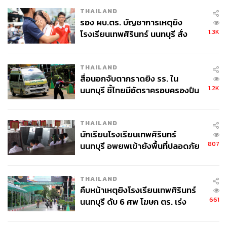
THAILAND
รอง ผบ.ตร. บัญชาการเหตุยิง
1.3K
โรงเรียนเทพศิรินทร์ นนทบุรี สั่ง
ค้นหา 2 รอบยืนยันไร้คนติดค้าง พบ
ศพปู่-ย่าที่บ้านพักผู้ก่อเหตุ
THAILAND
สื่อนอกจับตากราดยิง รร. ใน
1.2K
นนทบุรี ชี้ไทยมีอัตราครอบครองปืน
สูงในระดับต้นของภูมิภาค
THAILAND
นักเรียนโรงเรียนเทพศิรินทร์
807
นนทบุรี อพยพเข้ายังพื้นที่ปลอดภัย
ชั่วคราว หลังเหตุใช้อาวุธปืนภายใน
โรงเรียนคลี่คลาย
THAILAND
คืบหน้าเหตุยิงโรงเรียนเทพศิรินทร์
661
นนทบุรี ดับ 6 ศพ โฆษก ตร. เร่ง
สอบปมขโมยปืนปู่ก่อเหตุ