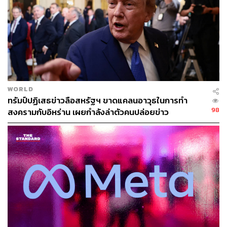
เพื่อแก้ปัญหาวิกฤตที่เกิดขึ้นทางองค์การสหประชาชาติกำลัง
เป็นผู้นำในความพยายามที่จะสร้าง ‘ระเบียงธัญพืช’ (Grain
Corridor) เพื่อให้ยูเครนสามารถส่งออกสินค้าเกษตรของ
ตนเองได้ โดยจัดให้มีกองกำลัง เช่น กองทัพเรือตุรกี คอยคุ้ม
กันเรือบรรทุกที่ออกจากท่าเรือโอเดสซาและท่าเรืออื่นๆ ของ
ยูเครน
WORLD
ทรัมป์ปฏิเสธข่าวลือสหรัฐฯ ขาดแคลนอาวุธในการทำ
อย่างไรก็ตาม Sergey Lavrov รัฐมนตรีต่างประเทศรัสเซีย
98
สงครามกับอิหร่าน เผยกำลังล่าตัวคนปล่อยข่าว
เตือนว่า ยูเครนน่าจะจำเป็นต้องเคลียร์ทุ่นระเบิดออกจาก
ท่าเรือในทะเลดำเสียก่อน พร้อมย้ำว่า รัสเซียพร้อมที่จะรับ
ประกันความปลอดภัยของเรือที่ออกจากท่าเรือยูเครนและมุ่ง
หน้าไปยังน่านน้ำตุรกี
ขณะเดียวกัน ทางยูเครนได้ออกมาระบุว่า ต้องการการรับ
ประกันความปลอดภัยที่มีประสิทธิภาพก่อนจึงจะสามารถเริ่ม
การขนส่งได้ ด้วยเกรงว่ารัฐบาลกรุงมอสโกอาจใช้โครงการ
ระเบียงธัญพืชเป็นโอกาสเข้าโจมตีเมืองโอเดสซาจากทาง