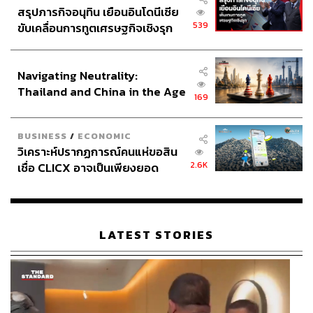
สรุปภารกิจอนุทิน เยือนอินโดนีเซีย
539
ขับเคลื่อนการทูตเศรษฐกิจเชิงรุก
ประกาศหุ้นส่วนยุทธศาสตร์ไทย –
อินโดนีเซีย
Navigating Neutrality:
Thailand and China in the Age
169
of a New Global Order
BUSINESS
/
ECONOMIC
วิเคราะห์ปรากฏการณ์คนแห่ขอสิน
2.6K
เชื่อ CLICX อาจเป็นเพียงยอด
ภูเขาน้ำแข็ง ของปัญหาหนี้ครัว
เรือนไทยที่ถูกซุกไว้
LATEST STORIES