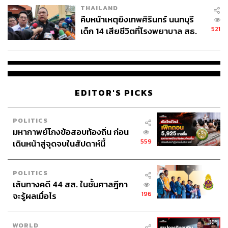
THAILAND
คืบหน้าเหตุยิงเทพศิรินทร์ นนทบุรี
521
เด็ก 14 เสียชีวิตที่โรงพยาบาล สธ.
ยืนยันครูเสียชีวิต 5 ราย เจ็บ 22
ราย
EDITOR'S PICKS
POLITICS
มหากาพย์โกงข้อสอบท้องถิ่น ก่อน
559
เดินหน้าสู่จุดจบในสัปดาห์นี้
POLITICS
เส้นทางคดี 44 สส. ในชั้นศาลฎีกา
196
จะรู้ผลเมื่อไร
WORLD