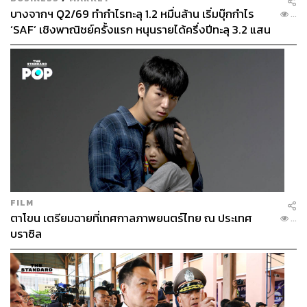
บางจากฯ Q2/69 ทำกำไรทะลุ 1.2 หมื่นล้าน เริ่มบุ๊กกำไร
...
‘SAF’ เชิงพาณิชย์ครั้งแรก หนุนรายได้ครึ่งปีทะลุ 3.2 แสน
ล้าน
FILM
ตาโขน เตรียมฉายที่เทศกาลภาพยนตร์ไทย ณ ประเทศ
...
บราซิล