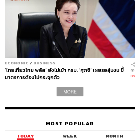
42
ABOUT THE AUTHOR
THE STANDARD WEALTH
ECONOMIC
/
BUSINESS
สำนักข่าวเศรษฐกิจ ธุรกิจ และการลงทุน โดย
‘ไทยเที่ยวไทย พลัส’ ยังไม่เข้า ครม. ‘ศุภจี’ เผยรอลุ้นงบ ชี้
ทีมข่าว THE STANDARD
139
มาตรการต้องไม่กระจุกตัว
MORE
MOST POPULAR
TODAY
WEEK
MONTH