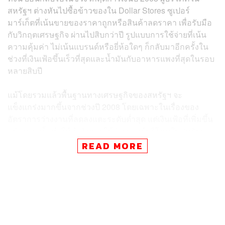
สหรัฐฯ ต่างหันไปซื้อข้าวของใน Dollar Stores ซูเปอร์
มาร์เก็ตที่เน้นขายของราคาถูกหรือสินค้าลดราคา เพื่อรับมือ
กับวิกฤตเศรษฐกิจ ผ่านไปสิบกว่าปี รูปแบบการใช้จ่ายที่เน้น
ความคุ้มค่า ไม่เน้นแบรนด์หรือยี่ห้อใดๆ ก็กลับมาอีกครั้งใน
ช่วงที่เงินเฟ้อขึ้นเร็วที่สุดและน้ำมันกับอาหารแพงที่สุดในรอบ
หลายสิบปี
แม้โดยรวมแล้วพื้นฐานทางเศรษฐกิจของสหรัฐฯ จะ
แข็งแกร่งมากขึ้นจากช่วงปี 2008 โดยเฉพาะในเรื่องของ
อัตราการว่างงานที่ลดลงแตะระดับต่ำสุด แต่เงินเฟ้อที่เพิ่มขึ้น
อย่างรวดเร็วทำให้กำลังการใช้จ่ายของผู้บริโภคในสหรัฐฯ
ลดลง
READ MORE
Walmart
และ Target สองยักษ์ใหญ่ค้าปลีกชั้นนำของสหรัฐฯ
ระบุว่า แม้การใช้จ่ายของผู้บริโภคยังคงแข็งแกร่ง แต่ลูกค้า
จำนวนมากกำลังเปลี่ยนนิสัยการจับจ่าย โดยผู้บริโภคจำนวน
มากขึ้นลังเลที่จะซื้อสินค้าที่มีราคาสูง เช่น เครื่องใช้ไฟฟ้า
และเฟอร์นิเจอร์ และเปลี่ยนการใช้จ่ายเป็นสินค้าจำเป็น เช่น