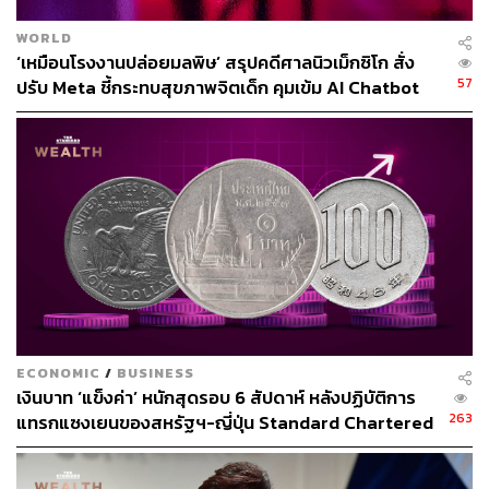
ทะเล
WORLD
อ้างอิง:
‘เหมือนโรงงานปล่อยมลพิษ’ สรุปคดีศาลนิวเม็กซิโก สั่ง
https://edition.cnn.com/2022/06/08/business/dollar-st
57
ปรับ Meta ชี้กระทบสุขภาพจิตเด็ก คุมเข้ม AI Chatbot
ores-inflation/index.html
https://www.bbc.com/news/business-61727651
สามารถติดตาม THE STANDARD WEALTH
ผ่านแอปพลิเคชันต่างๆ ที่คุณสะดวกหรือใช้งานอยู่แล้วได้เลย
ECONOMIC
/
BUSINESS
TAGS:
USA
การเงิน
เงินเฟ้อ
เศรษฐกิจสหรัฐฯ
เงินบาท ‘แข็งค่า’ หนักสุดรอบ 6 สัปดาห์ หลังปฏิบัติการ
263
แทรกแซงเยนของสหรัฐฯ-ญี่ปุ่น Standard Chartered
เปิดเป้าสิ้นปีนี้จ่อแข็งต่อแตะ 32.50 บาทต่อดอลลาร์