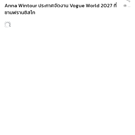
Anna Wintour ประกาศจัดงาน Vogue World 2027 ที่
...
ซานฟรานซิสโก
News
Wealth
Pop
Podcast
Video
Now
Opinion
Careers
Events
Privacy
About
Contact
Policy
FOR
ADVERTISING
MEMBERSHIP