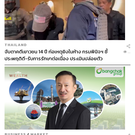
THAILAND
จับตาคดีเยาวชน 14 ปี ก่อเหตุยิงในห้าง กรมพินิจฯ ชี้
...
ประพฤติดี-รับการรักษาต่อเนื่อง ประเมินปล่อยตัว
BUSINESS
/
MARKET