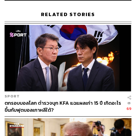
อำนวยการองค์การการค้าโลก (WTO) ได้ส่งสารเตือน
ระหว่างการให้สัมภาษณ์กับทางสถานีโทรทัศน์ BBC ของ
RELATED STORIES
อังกฤษว่า วิกฤตด้านอาหารที่เกิดจากสงครามยูเครนอาจคง
อยู่เป็นเวลาหลายปี ซึ่งประเทศในแอฟริกาอาจได้รับผลกระ
ทบอย่างหนัก โดยเฉพาะการขาดแคลนข้าวสาลีและปุ๋ย
รายงานระบุว่า ขณะนี้มีข้าวสาลีและธัญพืชหลายล้านตันถูก
ทิ้งไว้ที่โกดังและท่าเรือของยูเครน เนื่องจากสงครามทำให้ไม่
สามารถส่งออกได้ ซึ่ง Ngozi กล่าวว่า เป็นเรื่องน่าเศร้าที่
ราคาธัญพืชพุ่งสูงขึ้นทั้งๆ ที่มีผลผลิตล้นเหลือ
ทั้งนี้ ยูเครนถือเป็นประเทศผู้ส่งออกข้าวสาลีรายใหญ่ของโลก
โดยมีสัดส่วนคิดเป็น 9% ของตลาดโลก นอกจากนี้ยูเครนยัง
SPORT
ส่งออกน้ำมันดอกทานตะวันถึง 42% และส่งออกข้าวโพดอีก
ตกรอบบอลโลก ตำรวจบุก KFA แฉแผลเก่า 15 ปี เกิดอะไร
16% ของยอดส่งออกข้าวโพดทั่วโลก
69
ขึ้นกับฟุตบอลเกาหลีใต้?
ผู้อำนวยการองค์การการค้าโลกระบุว่า ขณะนี้ราคาข้าวสาลี
เพิ่มขึ้น 59% เมื่อเทียบกับปีที่แล้ว ขณะที่ราคาน้ำมันดอก
ทานตะวันเพิ่มขึ้น 30% และราคาข้าวโพดเพิ่มขึ้น 23%