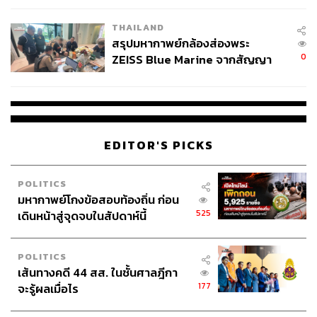
THAILAND
สรุปมหากาพย์กล้องส่องพระ
0
ZEISS Blue Marine จากสัญญา
ผลิต 8.3 ล้าน สู่ข้อพิพาท ‘มา
เวลล์ฯ’ ฟ้อง ‘โทน บางแค’ ผิดนัด
จ่ายหนี้-แอบระบุแบรนด์
EDITOR'S PICKS
POLITICS
มหากาพย์โกงข้อสอบท้องถิ่น ก่อน
525
เดินหน้าสู่จุดจบในสัปดาห์นี้
POLITICS
เส้นทางคดี 44 สส. ในชั้นศาลฎีกา
177
จะรู้ผลเมื่อไร