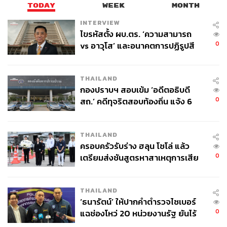
TODAY
WEEK
MONTH
INTERVIEW
ไขรหัสตั้ง ผบ.ตร. ‘ความสามารถ
0
vs อาวุโส’ และอนาคตการปฏิรูปสี
กากี กับ พล.ต.อ. เอก อังสนานนท์
THAILAND
กองปราบฯ สอบเข้ม ‘อดีตอธิบดี
0
สถ.’ คดีทุจริตสอบท้องถิ่น แจ้ง 6
ข้อหาหนัก จ่อชง ป.ป.ช. 12 ส.ค. นี้
THAILAND
ครอบครัวรับร่าง ฮลุน โซโล่ แล้ว
0
เตรียมส่งชันสูตรหาสาเหตุการเสีย
ชีวิต
THAILAND
‘ธนารัตน์’ ให้ปากคำตำรวจไซเบอร์
0
แฉช่องโหว่ 20 หน่วยงานรัฐ ยันไร้
นัยทางการเมือง