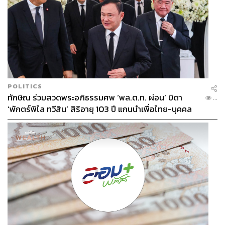
POLITICS
ทักษิณ ร่วมสวดพระอภิธรรมศพ ‘พล.ต.ท. ผ่อน’ บิดา
...
‘พักตร์พิไล ทวีสิน’ สิริอายุ 103 ปี แกนนำเพื่อไทย-บุคคล
หลากวงการร่วมอาลัย