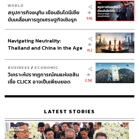
WORLD
สรุปภารกิจอนุทิน เยือนอินโดนีเซีย
516
ขับเคลื่อนการทูตเศรษฐกิจเชิงรุก
ประกาศหุ้นส่วนยุทธศาสตร์ไทย –
อินโดนีเซีย
Navigating Neutrality:
Thailand and China in the Age
152
of a New Global Order
BUSINESS
/
ECONOMIC
วิเคราะห์ปรากฏการณ์คนแห่ขอสิน
2.5K
เชื่อ CLICX อาจเป็นเพียงยอด
ภูเขาน้ำแข็ง ของปัญหาหนี้ครัว
เรือนไทยที่ถูกซุกไว้
LATEST STORIES