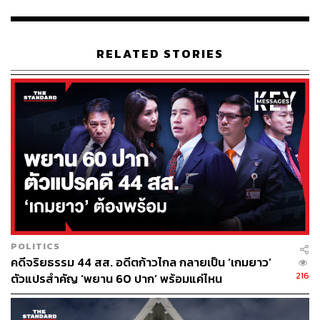
ทำหน้าที่ประธานในที่ประชุมของรองประธานสภา คนที่ 1
นั้นเป็นสิ่งที่เคารพได้ยาก” อดิศรกล่าว
RELATED STORIES
เมื่อผู้สื่อข่าวถามว่า การหยิบยกประเด็นนี้เข้าไปหารือในสภา
หวังผลอะไรหรือไม่ อดิศรกล่าวว่า หวังผลให้มีความสำนึก
ให้มีความเหมาะสมเกิดขึ้นตอนอภิปราย ปดิพัทธ์ควรจะเป็น
รองประธานสภา คนที่ 1 ต่อไปหรือไม่ เพราะไม่ได้มีเจตนา
ขับออกมาจริงๆ
เมื่อผู้สื่อข่าวถามต่อว่า จะต้องมีการพิสูจน์เจตนาด้วยใช่หรือ
ไม่ อดิศรกล่าวว่า ปดิพัทธ์มีความผิดทางจริยธรรมอะไรที่ต้อง
ถูกขับออกจากสมาชิกพรรค และการถูกขับออกจากพรรคถือ
เป็นการประหารชีวิตทางการเมืองอย่างร้ายแรงที่สุดเท่าที่จะ
พึงมีต่อพรรคการเมือง
POLITICS
คดีจริยธรรม 44 สส. อดีตก้าวไกล กลายเป็น ‘เกมยาว’
เมื่อผู้สื่อข่าวถามว่า แสดงว่ามีหลักฐานการเจรจาหรือ
216
ตัวแปรสำคัญ ‘พยาน 60 ปาก’ พร้อมแค่ไหน
สนทนาระหว่างปดิพัทธ์กับแกนนำพรรคก้าวไกลใช่หรือไม่
อดิศรกล่าวว่า ข้อบังคับของพรรคการเมืองระบุไว้ถึงเหตุผลที่