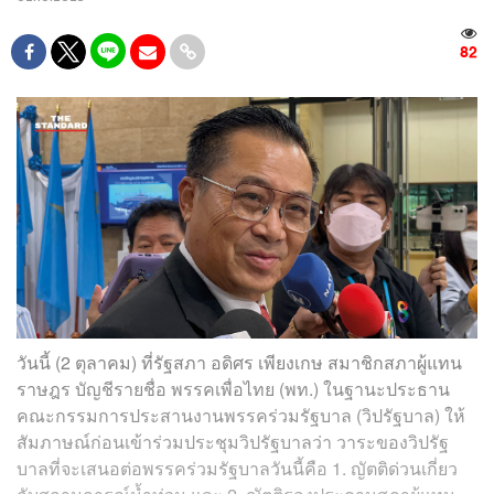
82
วันนี้ (2 ตุลาคม) ที่รัฐสภา อดิศร เพียงเกษ สมาชิกสภาผู้แทน
ราษฎร บัญชีรายชื่อ พรรคเพื่อไทย (พท.) ในฐานะประธาน
คณะกรรมการประสานงานพรรคร่วมรัฐบาล (วิปรัฐบาล) ให้
สัมภาษณ์ก่อนเข้าร่วมประชุมวิปรัฐบาลว่า วาระของวิปรัฐ
บาลที่จะเสนอต่อพรรคร่วมรัฐบาลวันนี้คือ 1. ญัตติด่วนเกี่ยว