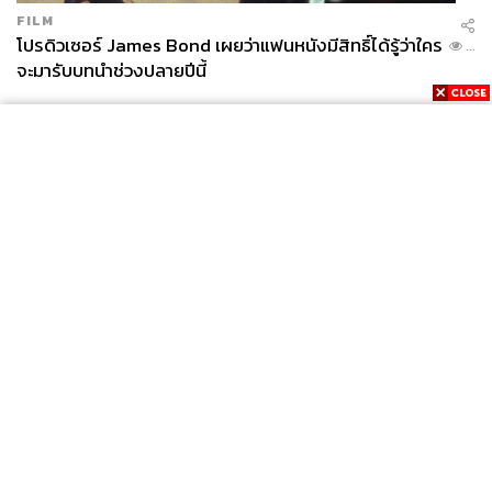
FILM
โปรดิวเซอร์ James Bond เผยว่าแฟนหนังมีสิทธิ์ได้รู้ว่าใคร
...
จะมารับบทนำช่วงปลายปีนี้
News
Wealth
Pop
Podcast
Video
Now
Opinion
Careers
Events
Privacy
About
Contact
Policy
FOR
ADVERTISING
MEMBERSHIP