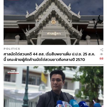
จะขับสมาชิกออกจากพรรคการเมือง ซึ่งรายละเอียดที่เกิดขึ้น
นั้น ทุกคนมองออกว่าไม่มีเจตนาขับออกจริง ซึ่งปดิพัทธ์ต้อง
ชี้แจง และในการอภิปรายญัตติด่วนที่เตรียมเสนอนั้น ตนขอ
พรรคก้าวไกลอย่าชี้แจงช่วยเหลือปดิพัทธ์ เพราะถือว่าไม่ใช่
คนของพรรคก้าวไกลแล้ว
TAGS:
อดิศร เพียงเกษ
ปดิพัทธ์ สันติภาดา
พรรคก้าวไกล
รองประธานสภา
รัฐบาลเศรษฐา 1
POLITICS
ศาลนัดไต่สวนคดี 44 สส. เริ่มสืบพยานฝั่ง ป.ป.ช. 25 ส.ค.
68
นี้ ขณะฝ่ายผู้คัดค้านนัดไต่สวนยาวถึงกลางปี 2570
82
ABOUT THE AUTHOR