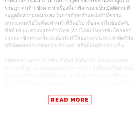
กับสถานการณ์น้ำท่วม และ 2. ญัตติรองประธานสภาผู้แทน
ราษฎร คนที่ 1 ซึ่งควรนำเรื่องนี้มาพิจารณาเป็นญัตติด่วน ที่
จะพูดถึงความเหมาะสมในการดำรงตำแหน่งว่ามีความ
เหมาะสมหรือไม่ที่จะทำหน้าที่นี้ต่อไป เนื่องจากในข้อบังคับ
ข้อที่ 64 (5) ของพรรคก้าวไกล (ก้าวไกล) ในการขับใครออก
จากสมาชิกพรรคนั้น จะต้องมีมติให้ออกเพราะกระทำผิดวินัย
หรือผิดจรรยาบรรณอย่างร้ายแรง หรือมีเหตุร้ายอย่างอื่น
อดิศรกล่าวต่อว่า การขับปดิพัทธ์ สันติภาดา ออกจากพรรค
ก้าวไกลในฐานะรองประธานสภา คนที่ 1 จึงไม่เป็นไปตามข้อ
บังคับ ควรต้องนำเรื่องนี้เข้ามาหารือในสภา อย่างไรก็ตาม
ย้ำว่าไม่ได้มีเจตนาร้ายเป็นการส่วนตัว เพราะตนเลือกปดิพัทธ์
มากับมือในนามของพรรคก้าวไกล หากปดิพัทธ์พ้นจากพรรค
ก้าวไกลแล้ว ตนก็ไม่มีอะไรที่จะผูกพันกับปดิพัทธ์ เนื่องจากไม่
READ MORE
ได้รู้จักกันเป็นการส่วนตัวมาก่อน
เมื่อผู้สื่อข่าวถามว่า มีการคาดหวังให้โหวตใหม่ใช่หรือไม่
อดิศรกล่าวว่า ต้องดูการอภิปรายในสภา เพราะลักษณะเช่นนี้
ไม่เคยเกิดขึ้นในสภา ทั้งนี้ ตนไม่อยากพูดว่าอย่าไปอ้างว่า