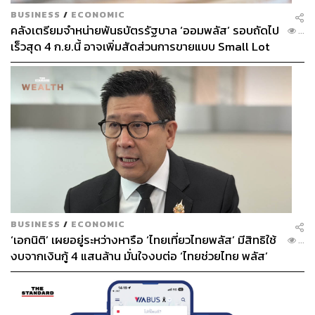
BUSINESS
/
ECONOMIC
คลังเตรียมจำหน่ายพันธบัตรรัฐบาล ‘ออมพลัส’ รอบถัดไป
...
เร็วสุด 4 ก.ย.นี้ อาจเพิ่มสัดส่วนการขายแบบ Small Lot
First มากขึ้น
BUSINESS
/
ECONOMIC
‘เอกนิติ’ เผยอยู่ระหว่างหารือ ‘ไทยเที่ยวไทยพลัส’ มีสิทธิใช้
...
งบจากเงินกู้ 4 แสนล้าน มั่นใจงบต่อ ‘ไทยช่วยไทย พลัส’
เฟส 2 มีเพียงพอ