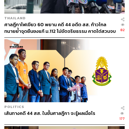
THE STANDARD TEAM
กองบรรณาธิการ THE STANDARD
THAILAND
ศาลฎีกาไฟเขียว 60 พยาน คดี 44 อดีต สส. ก้าวไกล
82
ทนายย้ำจุดยืนชงแก้ ม.112 ไม่ขัดจริยธรรม คาดไต่สวนจบ
พฤษภาคมปี 2570
POLITICS
เส้นทางคดี 44 สส. ในชั้นศาลฎีกา จะรู้ผลเมื่อไร
177