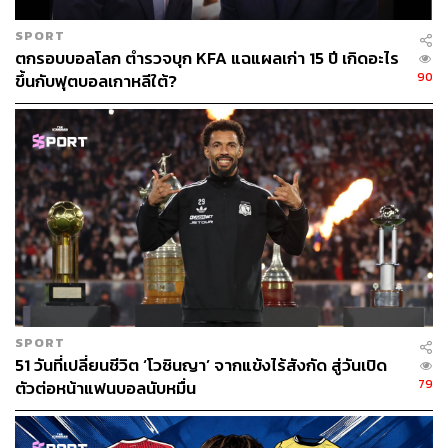
SPORT
ตกรอบบอลโลก ตำรวจบุก KFA แฉแผลเก่า 15 ปี เกิดอะไร
90
ขึ้นกับฟุตบอลเกาหลีใต้?
SPORT
51 วันที่เปลี่ยนชีวิต ‘โวซินญา’ จากแข้งไร้สังกัด สู่วันเปิด
79
ตัวต่อหน้าแฟนบอลนับหมื่น