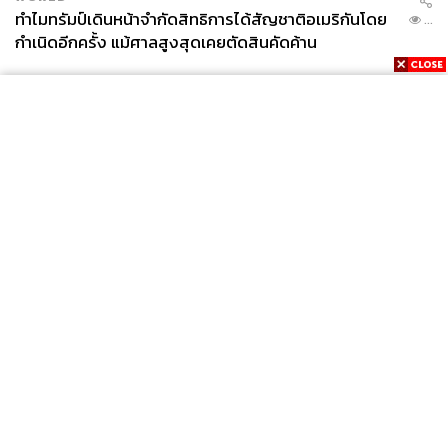
ทำไมทรัมป์เดินหน้าจำกัดสิทธิการได้สัญชาติอเมริกันโดย
...
กำเนิดอีกครั้ง แม้ศาลสูงสุดเคยตัดสินคัดค้าน
News
Wealth
Pop
Podcast
Video
Now
Opinion
Careers
Events
Privacy
About
Contact
Policy
FOR
ADVERTISING
MEMBERSHIP