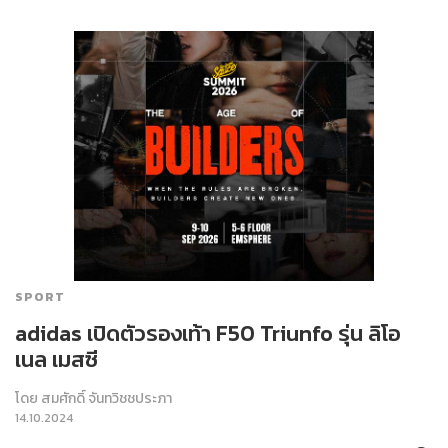
SPORT
adidas เปิดตัวรองเท้า F50 Triunfo รุ่น ลิโอ
เนล เมสซี
โดย
สมศักดิ์ จันทวิชชประภา
14.10.2024