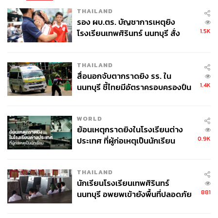
THAILAND
รอง ผบ.ตร. บัญชาการเหตุยิง
1.5K
โรงเรียนเทพศิรินทร์ นนทบุรี สั่ง
ค้นหา 2 รอบยืนยันไร้คนติดค้าง พบ
ศพปู่-ย่าที่บ้านพักผู้ก่อเหตุ
THAILAND
สื่อนอกจับตากราดยิง รร. ใน
1.4K
นนทบุรี ชี้ไทยมีอัตราครอบครองปืน
สูงในระดับต้นของภูมิภาค
WORLD
ย้อนเหตุกราดยิงในโรงเรียนต่าง
0.9K
ประเทศ ที่ผู้ก่อเหตุเป็นนักเรียน
THAILAND
นักเรียนโรงเรียนเทพศิรินทร์
881
นนทบุรี อพยพเข้ายังพื้นที่ปลอดภัย
ชั่วคราว หลังเหตุใช้อาวุธปืนภายใน
โรงเรียนคลี่คลาย