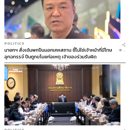
POLITICS
นายกฯ สั่งเข้มพกปืนนอกเคหสถาน ชี้ไม่ใช่เจ้าหน้าที่มีโทษ
...
อุกฉกรรจ์ ปืนถูกขโมยก่อเหตุ เจ้าของร่วมรับผิด
อ้างอิง
https://www.footyheadlines.com/2024/05/adidas-f50-
messi-triunfo-estelar.html
TAGS:
Adidas
กีฬาฟุตบอล
Lionel Messi
F50 Triunfo
POLITICS