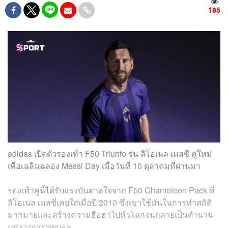
185
adidas เปิดตัวรองเท้า F50 Triunfo รุ่น ลิโอเนล เมสซี คู่ใหม่
เพื่อเฉลิมฉลอง Messi Day เมื่อวันที่ 10 ตุลาคมที่ผ่านมา
รองเท้าคู่นี้ได้รับแรงบันดาลใจจาก F50 Chameleon Pack ที่
ลิโอเนล เมสซี่เคยใส่เมื่อปี 2010 ซึ่งเขาใช้มันในการทำสถิติ
มากมายและสร้างความฮือฮาไปทั่วโลกจนกลายเป็นตำนาน
แห่งวงการฟุตบอล⁣