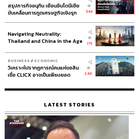
สรุปภารกิจอนุทิน เยือนอินโดนีเซีย
544
ขับเคลื่อนการทูตเศรษฐกิจเชิงรุก
ประกาศหุ้นส่วนยุทธศาสตร์ไทย –
อินโดนีเซีย
Navigating Neutrality:
Thailand and China in the Age
175
of a New Global Order
BUSINESS
/
ECONOMIC
วิเคราะห์ปรากฏการณ์คนแห่ขอสิน
2.6K
เชื่อ CLICX อาจเป็นเพียงยอด
ภูเขาน้ำแข็ง ของปัญหาหนี้ครัว
เรือนไทยที่ถูกซุกไว้
LATEST STORIES