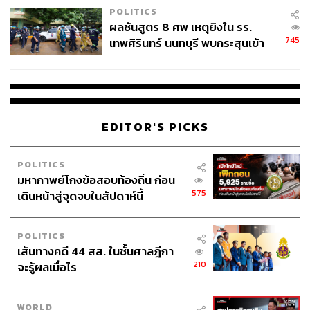
POLITICS
ผลชันสูตร 8 ศพ เหตุยิงใน รร.
745
เทพศิรินทร์ นนทบุรี พบกระสุนเข้า
จุดสำคัญ ‘ศีรษะ-หน้าอก’ ครูถูกยิง
4 นัด จากระยะไกล
EDITOR'S PICKS
POLITICS
มหากาพย์โกงข้อสอบท้องถิ่น ก่อน
575
เดินหน้าสู่จุดจบในสัปดาห์นี้
POLITICS
เส้นทางคดี 44 สส. ในชั้นศาลฎีกา
210
จะรู้ผลเมื่อไร
WORLD