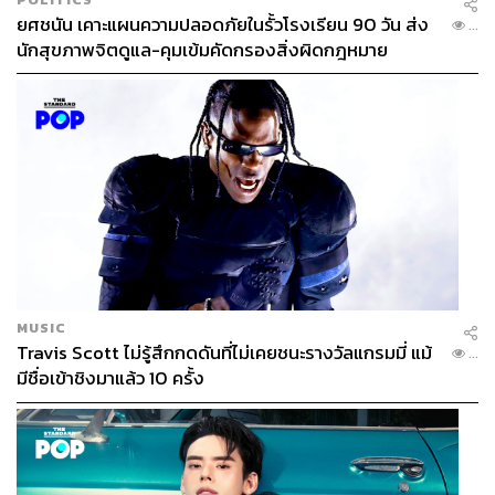
ยศชนัน เคาะแผนความปลอดภัยในรั้วโรงเรียน 90 วัน ส่ง
...
นักสุขภาพจิตดูแล-คุมเข้มคัดกรองสิ่งผิดกฎหมาย
185
ABOUT THE AUTHOR
สมศักดิ์ จันทวิชชประภา
โปรดิวเซอร์ คอลัมนิสต์ และบรรณาธิการ ผู้
MUSIC
หลงใหลในความตื่นเต้นของกีฬาและความ
Travis Scott ไม่รู้สึกกดดันที่ไม่เคยชนะรางวัลแกรมมี่ แม้
สงบของการอ่านหนังสือเงียบๆ
...
มีชื่อเข้าชิงมาแล้ว 10 ครั้ง