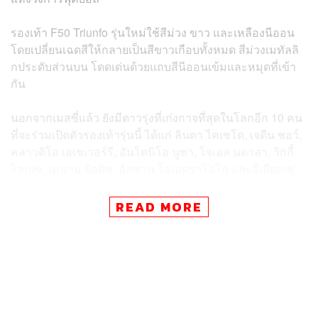
รองเท้า F50 Triunfo รุ่นใหม่ใช้สีม่วง ขาว และเหลืองนีออน
โดยเปลี่ยนเฉดสีให้กลายเป็นสีขาวเกือบทั้งหมด สีม่วงเมทัลลิ
กประดับส่วนบน โดดเด่นด้วยแถบสีนีออนเข้มและหมุดที่เข้า
กัน⁣
นอกจากเมสซี่แล้ว ยังมีดาวรุ่งที่เก่งกาจที่สุดในโลกอีก 10 คน
ที่จะร่วมเปิดตัวรองเท้ารุ่นนี้ ได้แก่ ลินดา ไคเซโด, เจดีน ชอว์,
คลาวดิโอ เอเชเวอร์รี, อันโตนิโอ นูซา, โจเอล นดาลา, วิกกี้
โลเปซ, เคนาน ยิลดิซ, อัสซาน โอเอดราโอโก และอีเลียสเซ่
เบน เซกิร์⁣
READ MORE
โดยรองเท้า F50 Triunfo รุ่น Messi ตัวนี้แล้วบนช่องทาง
ออนไลน์ adidas