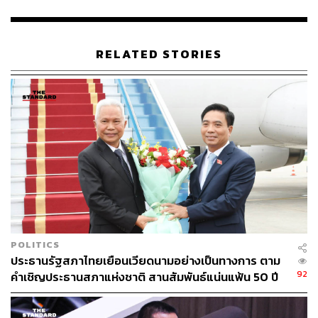
สมัครและทีมงานจากประชาชนที่มีความรู้ ความสามารถ
และต้องการมีส่วนร่วมในการพัฒนาพรรค โดยจะจัด
กิจกรรมอย่างต่อเนื่อง เพื่อเปิดรับข้อคิดเห็นจากทุกคนและ
RELATED STORIES
เดินหน้าไปด้วยกัน ในแง่ของความหลากหลายและการผสาน
ประสบการณ์ของคนรุ่นเก่ากับพลังของคนรุ่นใหม่ เราเชื่อว่า
จะสามารถทำให้การเมืองดีขึ้นได้ และนำไปสู่การสร้าง
โอกาสให้กับประชาชน”
เวลา 09.05 น. นายชวน​ หลีกภัย​ สส.บัญชี​รายชื่อ​ พร้อมด้วย ​
สุรบถ​ หลีกภัย​ บุตรชาย​ อดีต สส.บัญชี​รายชื่อ​ ได้เดินทางมา
ถึง และเยี่ยมชมนิทรรศภาพวาด​ ‘ชาวประชาธิปัตย์’ จากลาย
เส้น … ชวน​ หลีกภัย​ พร้อมให้สัมภาษณ์ ถึงความคาดหวังใน
การประชุมวันนี้ว่า ไม่น่าจะมีปัญหาอะไร อยากให้นาย
อภิสิทธิ์ เวชชาชีวะ ได้กลับมา ส่วนคณะกรรมการบริหารก็
POLITICS
แล้วแต่ท่านจะพิจารณา สำหรับภารกิจที่จะให้พวกเราช่วย
ประธานรัฐสภาไทยเยือนเวียดนามอย่างเป็นทางการ ตาม
สนับสนุนนั้น ก็คิดว่าคงจะไม่น่ามีปัญหาอะไร
92
คำเชิญประธานสภาแห่งชาติ สานสัมพันธ์แน่นแฟ้น 50 ปี
เวลา 09.20 น. เดชอิศม์ ขาวทอง สส.สงขลา ในฐานะรักษา