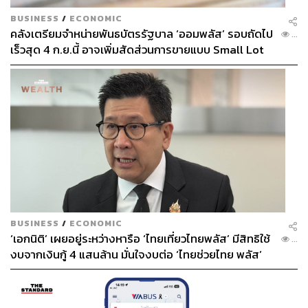
BUSINESS
/
ECONOMIC
คลังเตรียมจำหน่ายพันธบัตรรัฐบาล ‘ออมพลัส’ รอบถัดไป
...
เร็วสุด 4 ก.ย.นี้ อาจเพิ่มสัดส่วนการขายแบบ Small Lot
First มากขึ้น
BUSINESS
/
ECONOMIC
‘เอกนิติ’ เผยอยู่ระหว่างหารือ ‘ไทยเที่ยวไทยพลัส’ มีสิทธิใช้
...
งบจากเงินกู้ 4 แสนล้าน มั่นใจงบต่อ ‘ไทยช่วยไทย พลัส’
เฟส 2 มีเพียงพอ