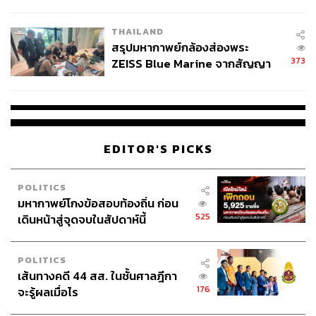
นัยทางการเมือง
THAILAND
สรุปมหากาพย์กล้องส่องพระ
373
ZEISS Blue Marine จากสัญญา
ผลิต 8.3 ล้าน สู่ข้อพิพาท ‘มา
เวลล์ฯ’ ฟ้อง ‘โทน บางแค’ ผิดนัด
จ่ายหนี้-แอบระบุแบรนด์
EDITOR'S PICKS
POLITICS
มหากาพย์โกงข้อสอบท้องถิ่น ก่อน
525
เดินหน้าสู่จุดจบในสัปดาห์นี้
POLITICS
เส้นทางคดี 44 สส. ในชั้นศาลฎีกา
176
จะรู้ผลเมื่อไร