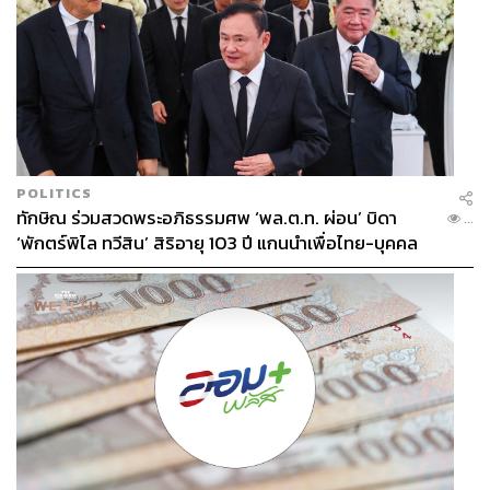
POLITICS
ทักษิณ ร่วมสวดพระอภิธรรมศพ ‘พล.ต.ท. ผ่อน’ บิดา
...
‘พักตร์พิไล ทวีสิน’ สิริอายุ 103 ปี แกนนำเพื่อไทย-บุคคล
หลากวงการร่วมอาลัย