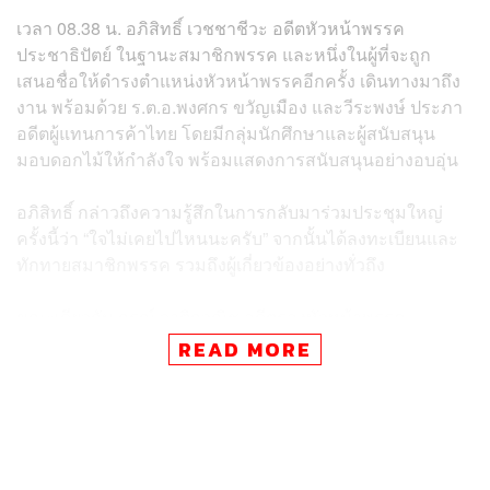
เวลา 08.38 น. อภิสิทธิ์ เวชชาชีวะ อดีตหัวหน้าพรรค
ประชาธิปัตย์ ในฐานะสมาชิกพรรค และหนึ่งในผู้ที่จะถูก
เสนอชื่อให้ดำรงตำแหน่งหัวหน้าพรรคอีกครั้ง เดินทางมาถึง
งาน พร้อมด้วย ร.ต.อ.พงศกร ขวัญเมือง และวีระพงษ์ ประภา
อดีตผู้แทนการค้าไทย โดยมีกลุ่มนักศึกษาและผู้สนับสนุน
มอบดอกไม้ให้กำลังใจ พร้อมแสดงการสนับสนุนอย่างอบอุ่น
อภิสิทธิ์ กล่าวถึงความรู้สึกในการกลับมาร่วมประชุมใหญ่
ครั้งนี้ว่า “ใจไม่เคยไปไหนนะครับ” จากนั้นได้ลงทะเบียนและ
ทักทายสมาชิกพรรค รวมถึงผู้เกี่ยวข้องอย่างทั่วถึง
ขณะเดียวกัน กรณ์ จาติกวณิช อดีตรองหัวหน้าพรรค
ประชาธิปัตย์ ในฐานะสมาชิกพรรคและผู้สังเกตการณ์การ
READ MORE
ประชุม ให้สัมภาษณ์กับสื่อมวลชนว่า รู้สึกดีใจที่ได้กลับมา
เป็นอีกหนึ่งคนที่ยังเชื่อมั่นในศักยภาพของประเทศมาโดย
ตลอด และเชื่อว่าชีวิตของคนไทยสามารถดีขึ้นได้
กรณ์กล่าวว่า ตระหนักดีว่าการเมืองต้องดีขึ้น และปัญหา