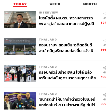
TODAY
WEEK
MONTH
INTERVIEW
ไขรหัสตั้ง ผบ.ตร. ‘ความสามารถ
597
vs อาวุโส’ และอนาคตการปฏิรูปสี
กากี กับ พล.ต.อ. เอก อังสนานนท์
THAILAND
กองปราบฯ สอบเข้ม ‘อดีตอธิบดี
566
สถ.’ คดีทุจริตสอบท้องถิ่น แจ้ง 6
ข้อหาหนัก จ่อชง ป.ป.ช. 12 ส.ค. นี้
THAILAND
ครอบครัวรับร่าง ฮลุน โซโล่ แล้ว
466
เตรียมส่งชันสูตรหาสาเหตุการเสีย
ชีวิต
THAILAND
‘ธนารัตน์’ ให้ปากคำตำรวจไซเบอร์
389
แฉช่องโหว่ 20 หน่วยงานรัฐ ยันไร้