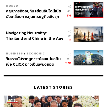
WORLD
สรุปภารกิจอนุทิน เยือนอินโดนีเซีย
516
ขับเคลื่อนการทูตเศรษฐกิจเชิงรุก
ประกาศหุ้นส่วนยุทธศาสตร์ไทย –
อินโดนีเซีย
Navigating Neutrality:
Thailand and China in the Age
151
of a New Global Order
BUSINESS
/
ECONOMIC
วิเคราะห์ปรากฏการณ์คนแห่ขอสิน
2.5K
เชื่อ CLICX อาจเป็นเพียงยอด
ภูเขาน้ำแข็ง ของปัญหาหนี้ครัว
เรือนไทยที่ถูกซุกไว้
LATEST STORIES