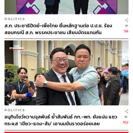
อย่างไรก็ตาม พบว่ามีอดีตสมาชิกรวมถึงสมาชิก และแกนนำ
นำที่มีชื่อเสียงมาร่วมงานจำนวนมาก อาทิ ชินวรณ์ บุณย
POLITICS
เกียรติ อดีต สส. นครศรีธรรมราช, สาธิต ปิตุเตชะ อดีต
ส.ก. ประชาธิปัตย์-เพื่อไทย ยื่นหลักฐานต่อ ป.ป.ช. ร้อง
สส.ระยอง, อภิรักษ์ โกสโยธิน อดีตผู้ว่าราชการ
56
สอบกรณี ส.ก. พรรคประชาชน เสียบบัตรแทนกัน
กรุงเทพมหานคร, นิพิฏฐ์ อินทรสมบัติ อดีต สส. พัทลุง
POLITICS
อนุทินโชว์หวานจุลพันธ์ ย้ำสัมพันธ์ ภท.-พท. ยังแน่น แซว
102
กระแส ‘เขียว-แดง-ส้ม’ เอานมข้นราดอร่อยเลย