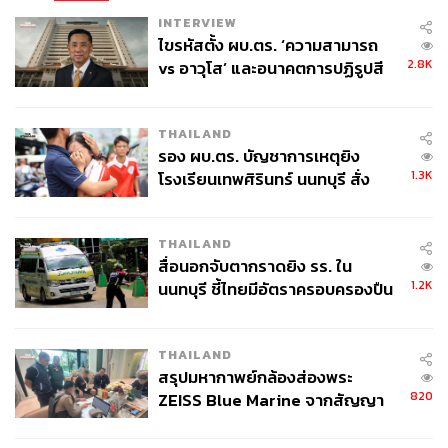
INTERVIEW
ไขรหัสตั้ง ผบ.ตร. ‘ความสามารถ
2.8K
vs อาวุโส’ และอนาคตการปฏิรูปสี
กากี กับ พล.ต.อ. เอก อังสนานนท์
THAILAND
รอง ผบ.ตร. บัญชาการเหตุยิง
1.3K
โรงเรียนเทพศิรินทร์ นนทบุรี สั่ง
ค้นหา 2 รอบยืนยันไร้คนติดค้าง พบ
ศพปู่-ย่าที่บ้านพักผู้ก่อเหตุ
THAILAND
สื่อนอกจับตากราดยิง รร. ใน
1.2K
นนทบุรี ชี้ไทยมีอัตราครอบครองปืน
สูงในระดับต้นของภูมิภาค
THAILAND
สรุปมหากาพย์กล้องส่องพระ
820
ZEISS Blue Marine จากสัญญา
ผลิต 8.3 ล้าน สู่ข้อพิพาท ‘มา
เวลล์ฯ’ ฟ้อง ‘โทน บางแค’ ผิดนัด