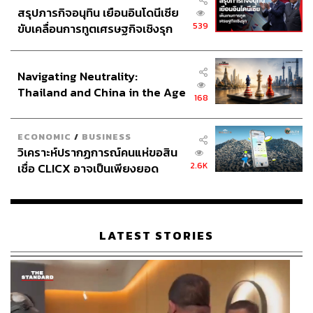
สรุปภารกิจอนุทิน เยือนอินโดนีเซีย
539
ขับเคลื่อนการทูตเศรษฐกิจเชิงรุก
ประกาศหุ้นส่วนยุทธศาสตร์ไทย –
อินโดนีเซีย
Navigating Neutrality:
Thailand and China in the Age
168
of a New Global Order
ECONOMIC
/
BUSINESS
วิเคราะห์ปรากฏการณ์คนแห่ขอสิน
2.6K
เชื่อ CLICX อาจเป็นเพียงยอด
ภูเขาน้ำแข็ง ของปัญหาหนี้ครัว
เรือนไทยที่ถูกซุกไว้
LATEST STORIES