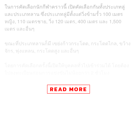
ในการคัดเลือกนักกีฬาคราวนี้ เปิดคัดเลือกกันทั้งประเภทลู่
และประเภทลาน ซึ่งประเภทลู่มีตั้งแต่วิ่งข้ามรั้ว 100 เมตร
หญิง, 110 เมตรชาย, วิ่ง 120 เมตร, 400 เมตร และ 1,500
เมตร และอื่นๆ
ขณะที่ประเภทลานก็มี เขย่งก้าวกระโดด, กระโดดไกล, ขว้าง
จักร, พุ่งแหลน, กระโดดสูง และอื่นๆ
โดยการคัดเลือกครั้งนี้เปิดให้บุคคลทั่วไปเข้าร่วมได้ โดยต้อง
ไปลงทะเบียนก่อนการแข่งขันไม่น้อยกว่า 2 ชั่วโมง
โดยรายละเอียดอื่นๆ สามารถติดตามได้จาก
http://www.aat.o
READ MORE
r.th/
และเฟซบุ๊กของสมาคมกีฬากรีฑาแห่งประเทศไทย ใน
พระบรมราชูปถัมภ์
อ้างอิง:
http://www.aat.or.th/home/index.php?option=com_co
ntent&view=article&id=282:sea-games-2025&catid=