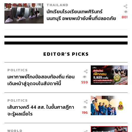
THAILAND
จ่ายหนี้-แอบระบุแบรนด์
นักเรียนโรงเรียนเทพศิรินทร์
801
นนทบุรี อพยพเข้ายังพื้นที่ปลอดภัย
ชั่วคราว หลังเหตุใช้อาวุธปืนภายใน
โรงเรียนคลี่คลาย
EDITOR'S PICKS
POLITICS
มหากาพย์โกงข้อสอบท้องถิ่น ก่อน
559
เดินหน้าสู่จุดจบในสัปดาห์นี้
POLITICS
เส้นทางคดี 44 สส. ในชั้นศาลฎีกา
196
จะรู้ผลเมื่อไร
WORLD