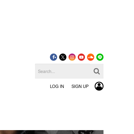
LOG IN
SIGN UP