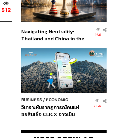
512
Navigating Neutrality:
166
Thailand and China in the
Age of a New Global
Order
BUSINESS
/
ECONOMIC
2.6K
วิเคราะห์ปรากฏการณ์คนแห่
ขอสินเชื่อ CLICX อาจเป็น
เพียงยอดภูเขาน้ำแข็ง ของ
ปัญหาหนี้ครัวเรือนไทยที่ถูกซุก
ไว้