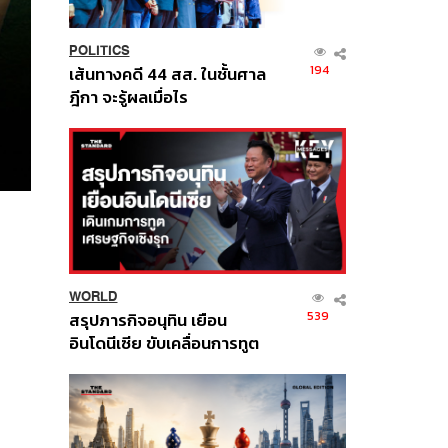
POLITICS
194
เส้นทางคดี 44 สส. ในชั้นศาล
ฎีกา จะรู้ผลเมื่อไร
WORLD
539
สรุปภารกิจอนุทิน เยือน
อินโดนีเซีย ขับเคลื่อนการทูต
เศรษฐกิจเชิงรุก ประกาศหุ้น
ส่วนยุทธศาสตร์ไทย –
อินโดนีเซีย