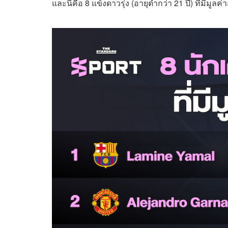
และนี่คือ 8 แข้งดาวรุ่ง (อายุต่ำกว่า 21 ปี) ที่มีมูลค่