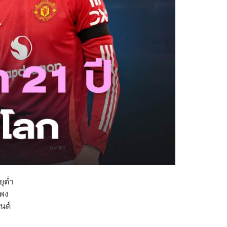
ุต่ำ
แพง
นด์