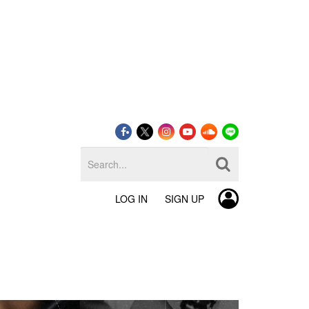
LOG IN
SIGN UP