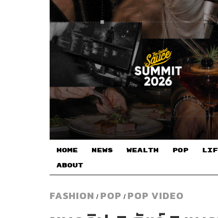
HOME
NEWS
WEALTH
POP
LIF
ABOUT
FASHION
POP
POP VIDEO
/
/