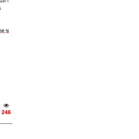
นค้า
น
be ข
246