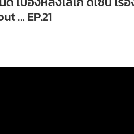
 เบื้องหลังโลโก้ ดีไซน์ เรื่องเ
ut … EP.21