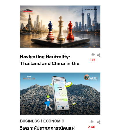
เศรษฐกิจเชิงรุก ประกาศหุ้น
ส่วนยุทธศาสตร์ไทย –
อินโดนีเซีย
Navigating Neutrality:
175
Thailand and China in the
Age of a New Global
Order
BUSINESS
/
ECONOMIC
2.6K
วิเคราะห์ปรากฏการณ์คนแห่