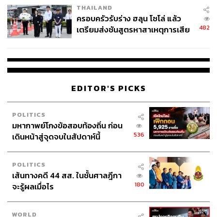
THAILAND
ครอบครัวรับร่าง ฮลุน โซโล่ แล้ว
482
เตรียมส่งชันสูตรหาสาเหตุการเสีย
ชีวิต
EDITOR'S PICKS
POLITICS
มหากาพย์โกงข้อสอบท้องถิ่น ก่อน
536
เดินหน้าสู่จุดจบในสัปดาห์นี้
POLITICS
เส้นทางคดี 44 สส. ในชั้นศาลฎีกา
180
จะรู้ผลเมื่อไร
WORLD