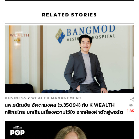
ภาพ: Shutterstock
RELATED STORIES
TAGS:
ศัลยแพทย์
โบท็อกซ์
158
BUSINESS
/
WEALTH MANAGEMENT
ABOUT THE AUTHOR
นพ.ธนัญชัย อัศดามงคล (ว.35094) กับ K WEALTH
1.8K
กสิกรไทย บทเรียนเรื่องความไว้ใจ จากห้องผ่าตัดสู่พอร์ต
ภูริตา บุญล้อม
การลงทุน [เนื้อหาสนับสนุนโดยธนาคารกสิกรไทย]
Beauty Editor | THE STANDARD LIFE