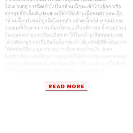
Botulinum) การฉีดเข้าไปในกล้ามเนื้อจะเข้าไปบล็อก หรือ
ออกฤทธิ์ยับยั้งเส้นประสาทที่ทำให้กล้ามเนื้อหดตัว และเมื่อ
กล้ามเนื้อบริเวณที่ถูกฉีดไม่หดตัว กล้ามเนื้อก็ทำงานน้อยลง
รอยย่นที่เกิดจากการเคลื่อนไหวของใบหน้า เช่น ริ้วรอยต่างๆ
ก็จะผ่อนคลายและเรียบเนียน ทำให้ใบหน้าดูเนียนจนสังเกต
ได้ แต่หลายๆ คนเมื่อฉีดโบท็อกซ์แล้วได้ผลลัพธ์ที่ดี ก็ต้องการ
ให้ผลลัพธ์นี้คงอยู่ยาวนานมากที่สุด ทางด้าน Dr. Juan
A.Ortiz ศัลยแพทย์ด้านการตกแต่งที่ได้รับการรับรองจากคณะ
กรรมการศัลยแพทย์ในสหรัฐอเมริกา ได้แนะนำ 6 เคล็ดลับที่
ทำให้หลังฉีดโบท็อกซ์คงผลลัพธ์ที่ยาวนานได้ดังนี้
READ MORE