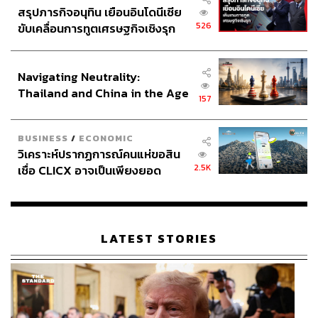
สรุปภารกิจอนุทิน เยือนอินโดนีเซีย
526
ขับเคลื่อนการทูตเศรษฐกิจเชิงรุก
ประกาศหุ้นส่วนยุทธศาสตร์ไทย –
อินโดนีเซีย
Navigating Neutrality:
Thailand and China in the Age
157
of a New Global Order
BUSINESS
/
ECONOMIC
วิเคราะห์ปรากฏการณ์คนแห่ขอสิน
2.5K
เชื่อ CLICX อาจเป็นเพียงยอด
ภูเขาน้ำแข็ง ของปัญหาหนี้ครัว
เรือนไทยที่ถูกซุกไว้
LATEST STORIES