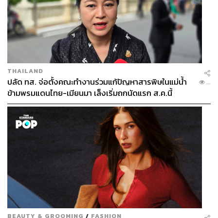
THAILAND
ปลัด ทส. จ่อตั้งคณะทำงานร่วมแก้ปัญหาสารพิษในแม่น้ำ
...
ข้ามพรมแดนไทย-เมียนมา เล็งเริ่มถกนัดแรก ส.ค.นี้
BEAUTY & GROOMING
/
FASHION