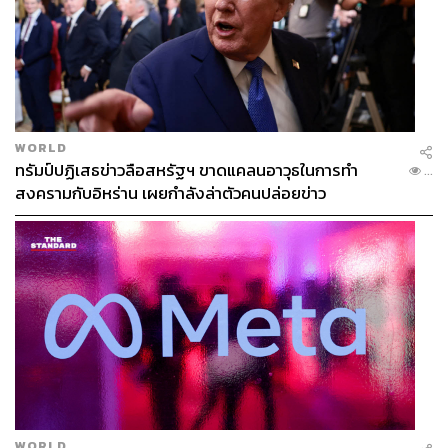
WORLD
ทรัมป์ปฏิเสธข่าวลือสหรัฐฯ ขาดแคลนอาวุธในการทำ
...
สงครามกับอิหร่าน เผยกำลังล่าตัวคนปล่อยข่าว
WORLD