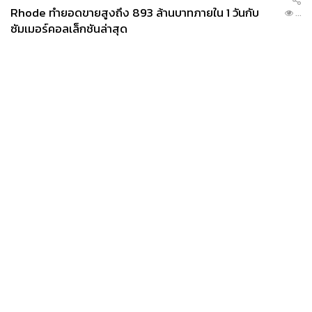
Rhode ทำยอดขายสูงถึง 893 ล้านบาทภายใน 1 วันกับ
...
ซัมเมอร์คอลเล็กชันล่าสุด
News
Wealth
Pop
Podcast
Video
Now
Opinion
Careers
Events
Privacy
About
Contact
Policy
FOR
ADVERTISING
MEMBERSHIP