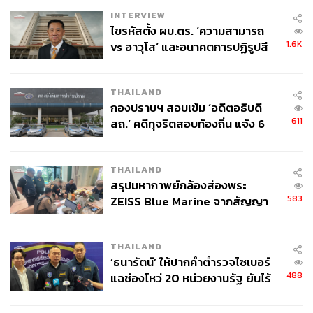
INTERVIEW
ไขรหัสตั้ง ผบ.ตร. ‘ความสามารถ
1.6K
vs อาวุโส’ และอนาคตการปฏิรูปสี
กากี กับ พล.ต.อ. เอก อังสนานนท์
THAILAND
กองปราบฯ สอบเข้ม ‘อดีตอธิบดี
611
สถ.’ คดีทุจริตสอบท้องถิ่น แจ้ง 6
ข้อหาหนัก จ่อชง ป.ป.ช. 12 ส.ค. นี้
THAILAND
สรุปมหากาพย์กล้องส่องพระ
583
ZEISS Blue Marine จากสัญญา
ผลิต 8.3 ล้าน สู่ข้อพิพาท ‘มา
เวลล์ฯ’ ฟ้อง ‘โทน บางแค’ ผิดนัด
THAILAND
จ่ายหนี้-แอบระบุแบรนด์
‘ธนารัตน์’ ให้ปากคำตำรวจไซเบอร์
488
แฉช่องโหว่ 20 หน่วยงานรัฐ ยันไร้
นัยทางการเมือง