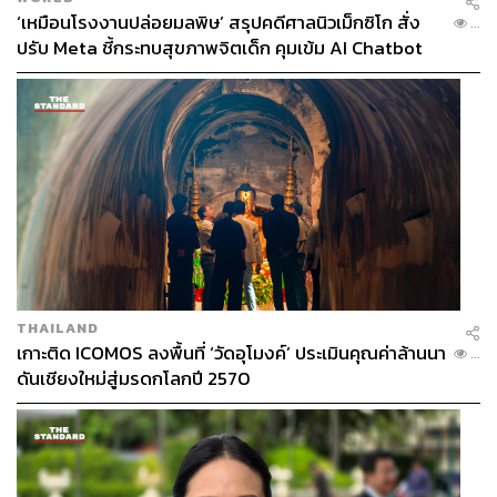
‘เหมือนโรงงานปล่อยมลพิษ’ สรุปคดีศาลนิวเม็กซิโก สั่ง
...
ปรับ Meta ชี้กระทบสุขภาพจิตเด็ก คุมเข้ม AI Chatbot
THAILAND
เกาะติด ICOMOS ลงพื้นที่ ‘วัดอุโมงค์’ ประเมินคุณค่าล้านนา
...
ดันเชียงใหม่สู่มรดกโลกปี 2570