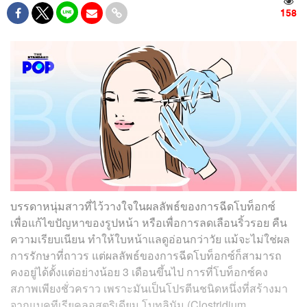
158
บรรดาหนุ่มสาวที่ไว้วางใจในผลลัพธ์ของการฉีดโบท็อกซ์
เพื่อแก้ไขปัญหาของรูปหน้า หรือเพื่อการลดเลือนริ้วรอย คืน
ความเรียบเนียน ทำให้ใบหน้าแลดูอ่อนกว่าวัย แม้จะไม่ใช่ผล
การรักษาที่ถาวร แต่ผลลัพธ์ของการฉีดโบท็อกซ์ก็สามารถ
คงอยู่ได้ตั้งแต่อย่างน้อย 3 เดือนขึ้นไป การที่โบท็อกซ์คง
สภาพเพียงชั่วคราว เพราะมันเป็นโปรตีนชนิดหนึ่งที่สร้างมา
จากแบคทีเรียคลอสตริเดียม โบทูลินัม (Clostridium