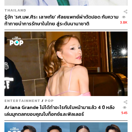
THAILAND
รู้จัก ‘รศ.นพ.ศิระ เลาหทัย’ ศัลยแพทย์ผ่าตัดปอด กับความ
3.8K
ท้าทายนำการรักษาในไทย สู่ระดับนานาชาติ
ENTERTAINMENT
/
POP
Ariana Grande ไม่ได้ทำอะไรกับใบหน้ามาแล้ว 4 ปี หลัง
545
เล่นมุกตลกขอบคุณโบท็อกซ์และฟิลเลอร์