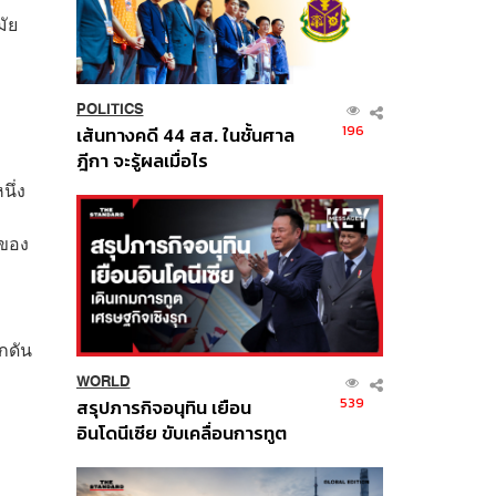
มัย
POLITICS
196
เส้นทางคดี 44 สส. ในชั้นศาล
ฎีกา จะรู้ผลเมื่อไร
นึ่ง
นของ
กดัน
WORLD
539
สรุปภารกิจอนุทิน เยือน
อินโดนีเซีย ขับเคลื่อนการทูต
เศรษฐกิจเชิงรุก ประกาศหุ้น
ส่วนยุทธศาสตร์ไทย –