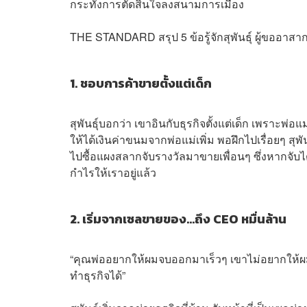
กระทั่งการตัดสินใจลงสนามการเมือง
THE STANDARD สรุป 5 ข้อรู้จักสุพันธ์ุ ผู้ขออาสา
1. ชอบการค้าขายตั้งแต่เด็ก
สุพันธ์ุบอกว่า เขาอินกับธุรกิจตั้งแต่เด็ก เพราะพ่
ให้ได้เงินค่าขนมจากพ่อแม่เพิ่ม พอฝึกไปเรื่อยๆ ส
ไปซื้อแผงสลากจับรางวัลมาขายเพื่อนๆ ซึ่งหากจั
กำไรให้เราอยู่แล้ว
2. เริ่มจากเซลขายของ…ถึง CEO หมื่นล้าน
“คุณพ่ออยากให้ผมจบออกมาเร็วๆ เขาไม่อยากให้ผมเ
ทำธุรกิจได้”