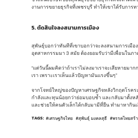
งานการขยายธุรกิจที่เพชรบุรี ทำให้เขาได้รับก
5. ตัดสินใจลงสนามการเมือง
สุพันธ์ุบอกว่าทันทีที่เขาบอกว่าจะลงสนามการเมือง
อุตสาหกรรมมา 3 สมัย ต้องยอมรับว่ามีเพื่อนในภาคธุ
“แต่วันนี้ผมคิดว่าถ้าเราไม่ลงมาเราจะเสียหายมาก
เรา เพราะเราเห็นแล้วปัญหามันแรงขึ้นๆ”
จากโจทย์ใหญ่ของปัญหาเศรษฐกิจหลังวิกฤตโรคระบาด
กำลังและทุนน้อยกว่าย่อมบอบช้ำ และกลับมาตั้งหลั
และช่วยให้คนตัวเล็กได้กลับมามีที่ยืน ทำมาหากินเลี
TAGS:
เศรษฐกิจไทย
สุพันธุ์ มงคลสุธี
พรรคไทยสร้