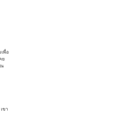
เพื่อ
เคย
วณ
 เขา