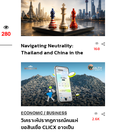
อินโดนีเซีย
280
Navigating Neutrality:
168
Thailand and China in the
Age of a New Global
Order
ECONOMIC
/
BUSINESS
2.6K
วิเคราะห์ปรากฏการณ์คนแห่
ขอสินเชื่อ CLICX อาจเป็น
เพียงยอดภูเขาน้ำแข็ง ของ