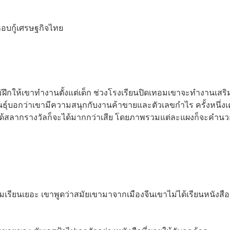
กอบกู้เศรษฐกิจไทย
อแม่ฝึกให้เขาทำงานตั้งแต่เด็ก ช่วงโรงเรียนปิดเทอมเขาจะทำงานเสริม
ุพันธ์ุบอกว่าเขามีความสนุกกับงานค้าขายและตัวเลขกำไร ครั้งหนึ่ง
บได้สลากรางวัลก็จะได้มากกว่าเสีย โดยภาพรวมแต่ละแผงก็จะคำน
รียนเยอะ เขาพูดว่าสมัยเขามาจากเมืองจีนเขาไม่ได้เรียนหนังสือ