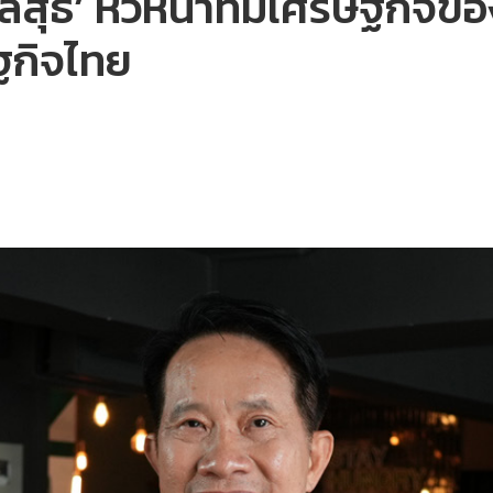
 มงคลสุธี’ หัวหน้าทีมเศรษฐก
ฐกิจไทย