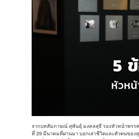
จากบทสัมภาษณ์ สุพันธ์ุ มงคลสุธี รองหัวหน้าพรร
ที่ 29 มีนาคมที่ผ่านมา บอกเล่าชีวิตและตัวตนของ