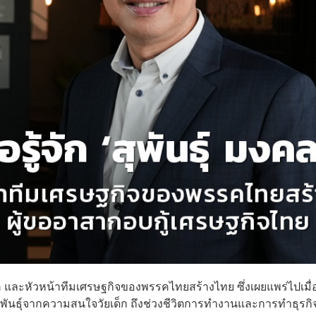
ค และหัวหน้าทีมเศรษฐกิจของพรรคไทยสร้างไทย ซึ่งเผยแพร่ไปเมื่
สุพันธ์ุจากความสนใจวัยเด็ก ถึงช่วงชีวิตการทำงานและการทำธุรกิ