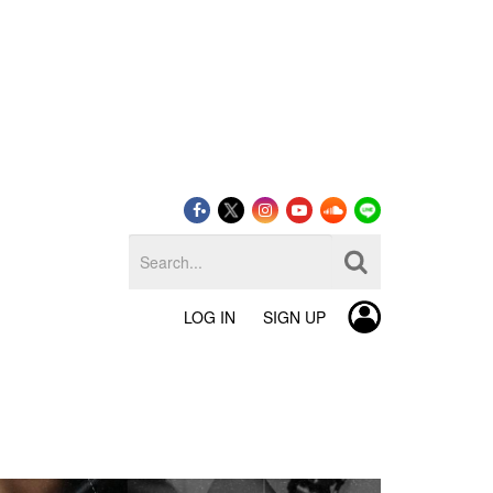
LOG IN
SIGN UP