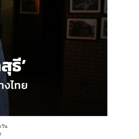
อวัน
จ