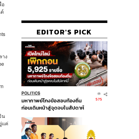
ื่อ
ด์
EDITOR'S PICK
nts
กลาง
be
am
POLITICS
575
มหากาพย์โกงข้อสอบท้องถิ่น
ก่อนเดินหน้าสู่จุดจบในสัปดาห์
นี้
อิน
่แค่