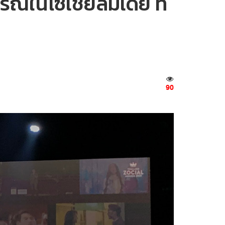
ณ์ในโซเชียลมีเดีย ที่
90