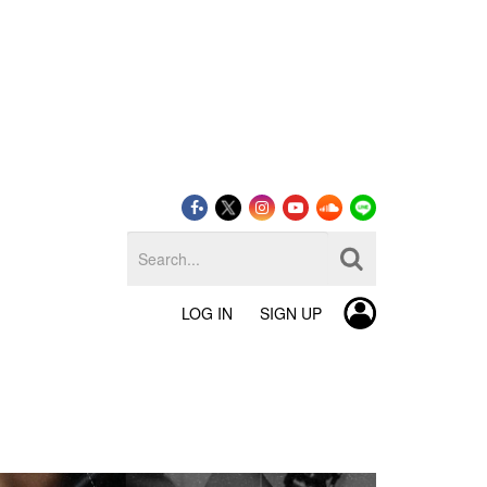
LOG IN
SIGN UP