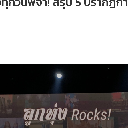
ุกวันพี่จ๋า! สรุป 5 ปรากฏการ