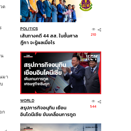
มวด
ร
POLITICS
210
เส้นทางคดี 44 สส. ในชั้นศาล
ฎีกา จะรู้ผลเมื่อไร
ใน
หนมา
ับ
WORLD
544
สรุปภารกิจอนุทิน เยือน
ือก
อินโดนีเซีย ขับเคลื่อนการทูต
เศรษฐกิจเชิงรุก ประกาศหุ้น
ส่วนยุทธศาสตร์ไทย –