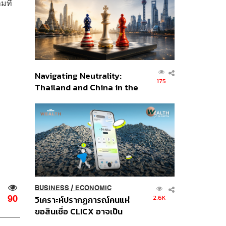
มที่
อินโดนีเซีย
Navigating Neutrality:
175
Thailand and China in the
Age of a New Global
Order
BUSINESS
/
ECONOMIC
90
2.6K
วิเคราะห์ปรากฏการณ์คนแห่
ขอสินเชื่อ CLICX อาจเป็น
เพียงยอดภูเขาน้ำแข็ง ของ