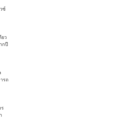
วซ์
ดียว
ากปี
ล
มารถ
าร
า