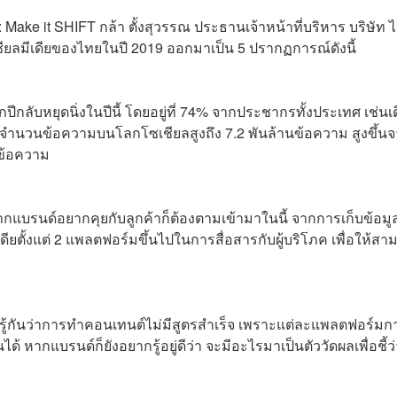
Make it SHIFT กล้า ตั้งสุวรรณ ประธานเจ้าหน้าที่บริหาร บริษัท ไ
ซเชียลมีเดียของไทยในปี 2019 ออกมาเป็น 5 ปรากฏการณ์ดังนี้
าทุกปีกลับหยุดนิ่งในปีนี้ โดยอยู่ที่ 74% จากประชากรทั้งประเทศ เช่นเ
นสถิติจำนวนข้อความบนโลกโซเชียลสูงถึง 7.2 พันล้านข้อความ สูงขึ้นจ
นข้อความ
กแบรนด์อยากคุยกับลูกค้าก็ต้องตามเข้ามาในนี้ จากการเก็บข้อมู
ยตั้งแต่ 2 แพลตฟอร์มขึ้นไปในการสื่อสารกับผู้บริโภค เพื่อให้สา
ที่รู้กันว่าการทำคอนเทนต์ไม่มีสูตรสำเร็จ เพราะแต่ละแพลตฟอร์มก
 หากแบรนด์ก็ยังอยากรู้อยู่ดีว่า จะมีอะไรมาเป็นตัววัดผลเพื่อชี้ว่