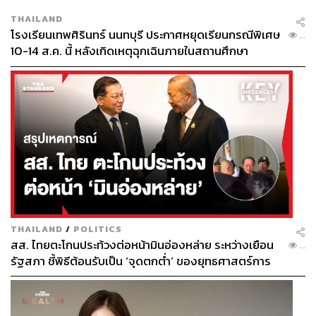
THAILAND
โรงเรียนเทพศิรินทร์ นนทบุรี ประกาศหยุดเรียนกรณีพิเศษ
...
10-14 ส.ค. นี้ หลังเกิดเหตุฉุกเฉินภายในสถานศึกษา
THAILAND
/
POLITICS
สส. ไทยตะโกนประท้วงต่อหน้ามินอ่องหล่าย ระหว่างเยือน
...
รัฐสภา ชี้พิธีต้อนรับเป็น ‘จุดตกต่ำ’ ของยุทธศาสตร์การ
ทูตไทย