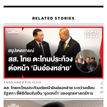
ทั้งนี้ โครงสร้างของกรุงเทพมหานครนั้นกระตุ้นให้ผู้บริหาร
นั้นคิดถึงประชาชน มากกว่าโครงสร้างของจังหวัดอื่นๆ
RELATED STORIES
กรุงเทพมหานครนั้นมีผู้บริหารสูงสุดที่มาจากการเลือกตั้งของ
ประชาชน ซึ่งประชาชนมีสิทธิ์ที่จะโหวตออกหากมีการ
บริหารจัดการวิกฤตได้ไม่ดี
พริษฐ์กล่าวทิ้งท้ายว่า จังหวัดอื่นนั้นมีผู้บริหารสูงสุดที่เป็นผู้
ว่าฯที่มาจากการแต่งตั้ง แต่ต้องยอมรับอย่างตรงไปตรงมาว่า
ในเชิงระบบนั้นความมั่นคงและอนาคตทางการงานของคน
เหล่านั้นไม่ได้ขึ้นอยู่กับความมั่นคง และอนาคตของชีวิต
ประชาชน ดังนั้นการจัดการแผ่นดินไหวที่ประชาชนสัมผัส
และสะท้อนว่ามีความแตกต่างกันนั้น มันไม่ได้เกิดจาก
ธรรมชาติหรือโชคร้าย แต่เกิดขึ้นจากการกระทำของมนุษย์
THAILAND
/
POLITICS
ดังนั้นต้องการปฏิรูปการจัดการจังหวัดเพื่อลดความซ้ำซ้อน
สส. ไทยตะโกนประท้วงต่อหน้ามินอ่องหล่าย ระหว่างเยือน
ให้ทุกจังหวัดมีผู้บริหารสูงสุดมีความยึดโยงกับประชาชนใน
27
รัฐสภา ชี้พิธีต้อนรับเป็น ‘จุดตกต่ำ’ ของยุทธศาสตร์การ
พื้นที่
ทูตไทย