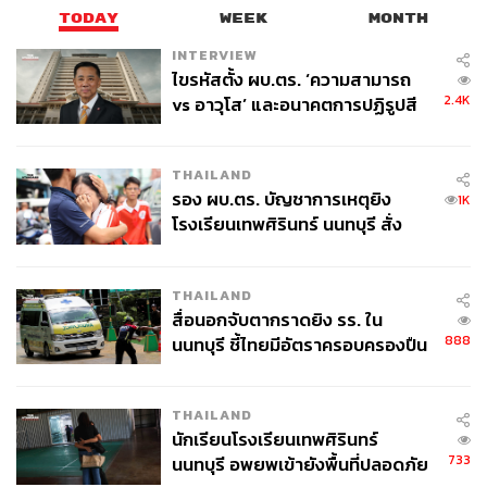
TODAY
WEEK
MONTH
INTERVIEW
ไขรหัสตั้ง ผบ.ตร. ‘ความสามารถ
2.4K
vs อาวุโส’ และอนาคตการปฏิรูปสี
กากี กับ พล.ต.อ. เอก อังสนานนท์
THAILAND
รอง ผบ.ตร. บัญชาการเหตุยิง
1K
โรงเรียนเทพศิรินทร์ นนทบุรี สั่ง
ค้นหา 2 รอบยืนยันไร้คนติดค้าง พบ
ศพปู่-ย่าที่บ้านพักผู้ก่อเหตุ
THAILAND
สื่อนอกจับตากราดยิง รร. ใน
888
นนทบุรี ชี้ไทยมีอัตราครอบครองปืน
สูงในระดับต้นของภูมิภาค
THAILAND
นักเรียนโรงเรียนเทพศิรินทร์
733
นนทบุรี อพยพเข้ายังพื้นที่ปลอดภัย