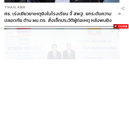
THAILAND
ศธ. เร่งเยียวยาเหตุยิงในโรงเรียน จี้ สพฐ. ยกระดับความ
...
ปลอดภัย ด้าน ผบ.ตร. สั่งเช็กประวัติผู้ก่อเหตุ หลังพบยิง
จุดตายแม่นยำ
POLITICS
มินอ่องหล่ายพบประธานวุฒิสภาไทย พร้อมร่วมมือแก้
...
ปัญหามลพิษข้ามแดน-สารพิษในแม่น้ำ