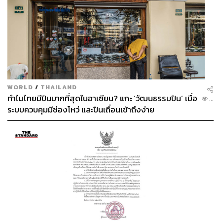
WORLD
/
THAILAND
ทำไมไทยมีปืนมากที่สุดในอาเซียน? แกะ ‘วัฒนธรรมปืน’ เมื่อ
...
ระบบควบคุมมีช่องโหว่ และปืนเถื่อนเข้าถึงง่าย