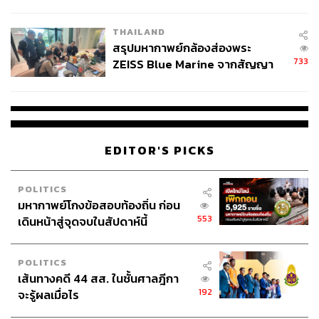
ชั่วคราว หลังเหตุใช้อาวุธปืนภายใน
โรงเรียนคลี่คลาย
THAILAND
สรุปมหากาพย์กล้องส่องพระ
733
ZEISS Blue Marine จากสัญญา
ผลิต 8.3 ล้าน สู่ข้อพิพาท ‘มา
เวลล์ฯ’ ฟ้อง ‘โทน บางแค’ ผิดนัด
จ่ายหนี้-แอบระบุแบรนด์
EDITOR'S PICKS
POLITICS
มหากาพย์โกงข้อสอบท้องถิ่น ก่อน
553
เดินหน้าสู่จุดจบในสัปดาห์นี้
POLITICS
เส้นทางคดี 44 สส. ในชั้นศาลฎีกา
192
จะรู้ผลเมื่อไร