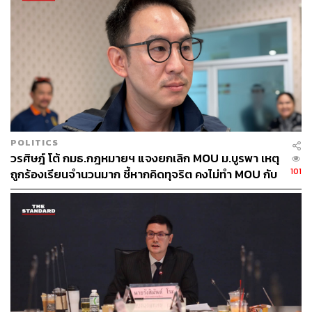
TAGS:
แผ่นดินไหวในไทย
แผ่นดินไหว
พริษฐ์ วัชรสินธุ
การประชุมสภาผู้แทนราษฎร
พรรคประชาชน
POLITICS
วรศิษฎ์ โต้ กมธ.กฎหมายฯ แจงยกเลิก MOU ม.บูรพา เหตุ
88
101
ถูกร้องเรียนจำนวนมาก ชี้หากคิดทุจริต คงไม่ทำ MOU กับ
5 หน่วยงาน
ABOUT THE AUTHOR
THE STANDARD TEAM
กองบรรณาธิการ THE STANDARD
ABOUT THE PHOTOGRAPHER
ฐานิส สุดโต