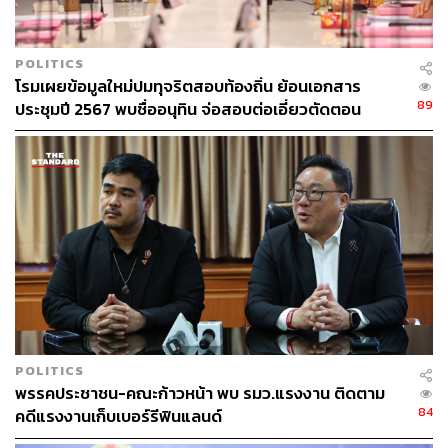
บรรณาธิการภาพ ประจำสำนักข่าว THE
STANDARD
POLITICS
โรมเผยข้อมูลใหม่ปมทุจริตสอบท้องถิ่น ย้อนเอกสาร
89
ประชุมปี 2567 พบชื่ออนุทิน จ่อสอบต่อเอี่ยวตัดตอน
ม.บูรพา หรือไม่
POLITICS
พรรคประชาชน-คณะก้าวหน้า พบ รมว.แรงงาน ติดตาม
84
คดีแรงงานเก็บเบอร์รีฟินแลนด์