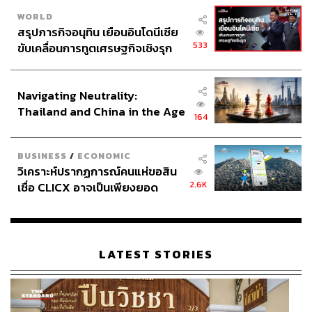
WORLD
สรุปภารกิจอนุทิน เยือนอินโดนีเซีย
533
ขับเคลื่อนการทูตเศรษฐกิจเชิงรุก
ประกาศหุ้นส่วนยุทธศาสตร์ไทย –
อินโดนีเซีย
Navigating Neutrality:
Thailand and China in the Age
164
of a New Global Order
BUSINESS
/
ECONOMIC
วิเคราะห์ปรากฏการณ์คนแห่ขอสิน
2.6K
เชื่อ CLICX อาจเป็นเพียงยอด
ภูเขาน้ำแข็ง ของปัญหาหนี้ครัว
เรือนไทยที่ถูกซุกไว้
LATEST STORIES