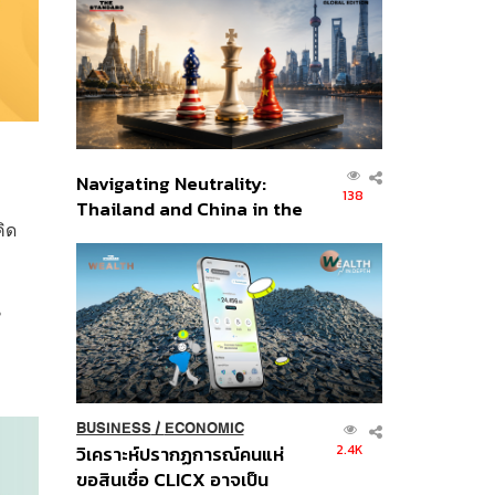
ส่วนยุทธศาสตร์ไทย –
อินโดนีเซีย
Navigating Neutrality:
138
Thailand and China in the
คิด
Age of a New Global
Order
น
BUSINESS
/
ECONOMIC
2.4K
วิเคราะห์ปรากฏการณ์คนแห่
ขอสินเชื่อ CLICX อาจเป็น