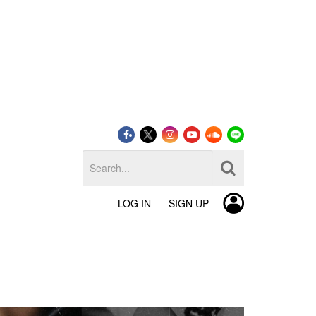
LOG IN
SIGN UP