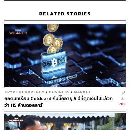
ไปรวมยื่นแบบเองตามระบบ Self-Declaration ของ
ประเทศไทย ที่ผ่านมาแม้จะมีระบบหักภาษีเงินได้ ณ ที่จ่าย
RELATED STORIES
ร้อยละ 15 ก็ตาม แต่ผู้จ่ายเงินได้ เช่น ผู้ซื้อจะจ่ายเงินให้ผู้ขาย
ก็ต้องทราบว่าผู้ขายเหรียญคริปโตเป็นใคร และมีต้นทุนเท่าไร
ซึ่งเป็นเรื่องที่ยากในทางปฏิบัติ ทำให้ที่ผ่านมาไม่ค่อยพบเห็น
การหักภาษี ณ ที่จ่ายระหว่างผู้ซื้อผู้ขายกันเท่าไร
เมื่อระบบหักภาษี ณ ที่จ่ายไม่ค่อยทำงาน ทำให้คนขายเห
รียญคริปโตอาจจะลืมไปว่าตนเองมีเงินได้ จึงจำเป็นต้องมีการ
จดบันทึกไว้ทุกครั้งเพื่อประกอบการคำนวณกำไรขาดทุน
เพราะเมื่อผู้ขายเหรียญคริปโตมีกำไรจากการขายหรือแลก
เปลี่ยนจะต้องนำเฉพาะรายการกำไรมาเสียภาษี ส่วนรายการ
ขาดทุนไม่ถือเป็นเงินได้เสียภาษี และหากลงทุนใน Exchange
CRYPTOCURRENCY
/
BUSINESS
/
MARKET
ที่อยู่ในกำกับดูแลของสำนักงาน ก.ล.ต. สามารถนำส่วน
ถอดบทเรียน Coldcard กับบั๊กอายุ 5 ปีที่ดูดเงินไปแล้วก
ขาดทุนมาหักได้ด้วย
709
ว่า 115 ล้านดอลลาร์
ขอยกตัวอย่างให้เข้าใจได้ง่ายๆ เช่น ซื้อเหรียญ AAA มา 5
เหรียญ เหรียญละ 10,000 บาท และขายได้ 4 เหรียญ เหรียญ
ละ 11,000 บาท จึงกำไรเหรียญละ 1,000 บาท หรือ 4 เหรียญ