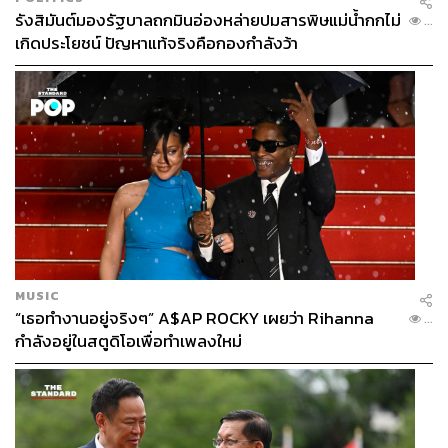
รังสิมันต์มองรัฐบาลถกมินอ่องหล่ายปมสารพิษแม่น้ำกกไม่
...
เกิดประโยชน์ ปัญหาแท้จริงคือกองกำลังว้า
MUSIC
“เธอทำงานอยู่จริงๆ” A$AP ROCKY เผยว่า Rihanna
...
กำลังอยู่ในสตูดิโอเพื่อทำเพลงใหม่