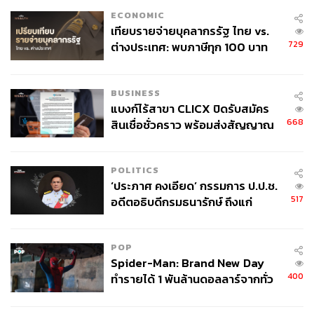
รายได้ สมมติว่ากลางปี 2564 คุณกมลเป็นคนขุดเหรียญคริป
ECONOMIC
โตได้รับเหรียญคริปโตมูลค่าวันนั้น 500,000 บาท (มูลค่าดูได้
เทียบรายจ่ายบุคลากรรัฐ ไทย vs.
จาก Exchange ที่ได้รับอนุญาตจากสำนักงาน ก.ล.ต.) แต่ไม่
729
ต่างประเทศ: พบภาษีทุก 100 บาท
ได้ขายจึงเก็บเหรียญคริปโตไว้ ปรากฏว่าเหรียญนี้เพิ่มมูลค่า
ของคนไทยใช้ไปกับข้าราชการเฉียด
สูงขึ้นเป็น 1,000,000 บาทในปี 2564 ตอนปลายปี จึงขายเห
40 บาท
รียญคริปโตออกไปได้เงินบาทมา 999,000 บาท (หักค่า
BUSINESS
แบงก์ไร้สาขา CLICX ปิดรับสมัคร
ธรรมเนียมแล้ว) ดังนั้นจึงไปคำนวณภาษีเพื่อยื่นแบบในปี
668
สินเชื่อชั่วคราว พร้อมส่งสัญญาณ
2565 (ภายในสิ้นเดือนมีนาคมของปี 2565) แต่มีค่าใช้จ่าย
เตือนกลุ่มกู้เงินผิดวัตถุประสงค์-ให้
จริงที่เกิดขึ้นจากการขุด เช่น ค่าไฟฟ้าและค่าเสื่อมราคา
ข้อมูลเท็จ เตรียมดำเนินคดีเด็ดขาด
เครื่องจักรหรืออื่นๆ ที่เกี่ยวข้องเท่ากับ 400,000 บาท ทำให้
POLITICS
สามารถนำ 990,000 บาทไปกรอกแบบช่องเงินได้ประเภทที่ 8
‘ประภาศ คงเอียด’ กรรมการ ป.ป.ช.
และกรอกค่าใช้จ่าย 400,000 บาทเพื่อหักจากรายได้นั้น สรุป
517
อดีตอธิบดีกรมธนารักษ์ ถึงแก่
จึงมีเงินได้สุทธิรายการนี้เท่ากับ 590,000 บาท
อนิจกรรม
จากที่กล่าวมาเงินได้ที่เกี่ยวกับเหรียญคริปโตมีหลายประเภท
POP
สามารถสรุปได้ว่าการเสียภาษีเงินได้บุคคลธรรมดา นักลงทุน
Spider-Man: Brand New Day
ควรใช้แบบแสดงรายการเงินได้ประจำปีคือแบบ ภ.ง.ด.90
400
ทำรายได้ 1 พันล้านดอลลาร์จากทั่ว
และยื่นเงินได้ประเภทรายได้จากการทำหน้าที่นายหน้าแต่ได้
โลกภายใน 6 วัน
รับเป็นเหรียญคริปโตในช่องเงินได้ประเภทที่ 2 ส่วนกำไรจาก