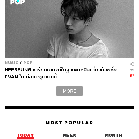
แต่ถ้าไปทำงานให้และได้รับค่าจ้าง เช่น เป็นนายหน้าขาย
ที่ดิน ถือเป็นเงินได้ประเภทที่ 2 แต่ผู้จ่ายค่าจ้างจ่ายเป็นเห
รียญคริปโต ไม่ได้จ่ายเป็นเงินบาท ผู้ได้รับเหรียญคริปโตก็
ต้องถือว่าได้รับค่าจ้างแล้วโดยตีราคาเป็นเงินบาทในวันที่ได้
รับ และถือเป็นเงินได้ประเภทที่ 2 ตามตัวอย่างนี้ ทำนองเดียว
กับการได้รับค่าจ้างเป็นเงินนั่นเอง
MUSIC
/
POP
HEESEUNG เตรียมเดบิวต์ในฐานะศิลปินเดี่ยวด้วยชื่อ
การขุดคริปโตเคอร์เรนซี (Crypto Mining)
97
EVAN ในเดือนมิถุนายนนี้
สำหรับการขุดคริปโตเคอร์เรนซี จะถือว่ามีเงินได้เสียภาษีต่อ
MORE
เมื่อขายเหรียญคริปโต เรื่องนี้น่าสนใจมาก เพราะก่อนหน้านี้
อาจสงสัยว่ากรณีนี้จะถือว่ามีเงินได้เมื่อไรระหว่างเมื่อได้รับ
เหรียญคริปโต หรือเมื่อขายเหรียญคริปโตกันแน่
MOST POPULAR
ประเด็นต่อมาคือการคำนวณรายได้เพื่อเสียภาษี รายได้ที่เกิด
เราจะใช้วันที่ขายเหรียญหรือแลกเปลี่ยนเหรียญเป็นวันที่เกิด
TODAY
WEEK
MONTH