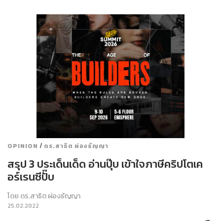
/
OPINION
ดร.สาธิต ผ่องธัญญา
สรุป 3 ประเด็นเด็ด อ่านปุ๊บ เข้าใจภาษีคริปโตเค
อร์เรนซีปั๊บ
โดย
ดร.สาธิต ผ่องธัญญา
25.02.2022