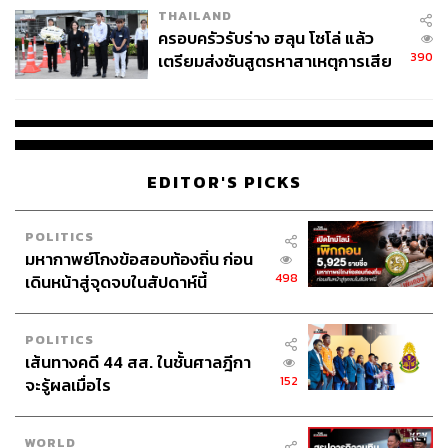
THAILAND
การขายเหรียญคริปโตในแบบแสดงรายการเงินได้ประเภทที่
ครอบครัวรับร่าง ฮลุน โซโล่ แล้ว
4 และผลประโยชน์จากการฝากและเงินได้จากการรับเห
390
เตรียมส่งชันสูตรหาสาเหตุการเสีย
รียญคริปโตจากการส่งเสริมการขายเป็นเงินได้ประเภทที่ 8
ชีวิต
และเงินได้สุทธิจากการขุดก็ถือเป็นเงินได้ประเภทที่ 8 เช่น
เดียวกัน โดยอัตราภาษีไม่มีอัตราที่ตายตัว เช่น กำไรจาก
สินทรัพย์ดิจิทัลคิดเป็นภาษีอัตราร้อยละ 15 ขึ้นอยู่กับรายได้
ทั้งหมดของนักลงทุน และคิดโดยใช้อัตราก้าวหน้าของเงินได้
EDITOR'S PICKS
ผู้เขียนหวังว่านักลงทุนจะได้ประโยชน์จากบทความนี้ไม่มาก
ก็น้อย เพื่อเป็นแนวทางในการชำระภาษีจากการได้มาซึ่ง
สินทรัพย์ดิจิทัล
POLITICS
มหากาพย์โกงข้อสอบท้องถิ่น ก่อน
498
เดินหน้าสู่จุดจบในสัปดาห์นี้
ติดตามข่าวสารศรษฐกิจ ธุรกิจ การเงิน และการลงทุน เพิ่ม
เติมได้ที่
Facebook:
THE STANDARD WEALTH
และ
YouT
ube: THE STANDARD
POLITICS
เส้นทางคดี 44 สส. ในชั้นศาลฎีกา
152
จะรู้ผลเมื่อไร
สามารถติดตาม THE STANDARD WEALTH
ผ่านแอปพลิเคชันต่างๆ ที่คุณสะดวกหรือใช้งานอยู่แล้วได้เลย
WORLD