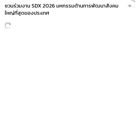
ชวนร่วมงาน SDX 2026 มหกรรมด้านการพัฒนาสังคม
...
ใหญ่ที่สุดของประเทศ
POLITICS
อนุดิษฐ์ชี้ข้อมูลประชาชนรั่วคือภัยความมั่นคงระดับชาติ ขอ
...
รัฐบาลเร่งปิดช่องโหว่ คุ้มครองผู้แจ้งเบาะแส รื้อระบบใช้งบ
ไซเบอร์