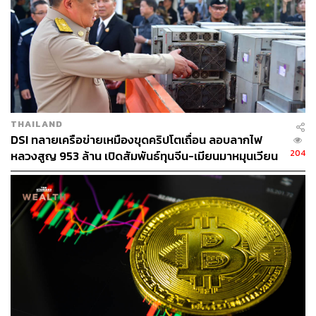
ก็กำไร 4,000 บาท ต่อมาราคาเหรียญนี้ตกลงเหลือ 9,000
บาท แต่นักลงทุนเห็นว่าราคาอยู่ในช่วงขาลงและอยาก
ตัดขาดทุน หรือ Cut Loss ทำให้ขายขาดทุนไป 1,000 บาท
(ราคาขาย 9,000 บาท หักต้นทุน 10,000 บาท) หากทั้งสอง
รายการขายอยู่ในปีปฏิทินเดียวกัน ทำให้เราสามารถมาหัก
กลบกันได้ ทำให้เรามีกำไรเท่ากับ 3,000 บาท เป็นต้น ซึ่งผู้ที่
ขายเหรียญคริปโตจะต้องนำเงินได้ในส่วนนี้มากรอกในแบบ
THAILAND
ฟอร์มภาษีเงินได้ของตัวเองด้วย
DSI ทลายเครือข่ายเหมืองขุดคริปโตเถื่อน ลอบลากไฟ
204
หลวงสูญ 953 ล้าน เปิดสัมพันธ์ทุนจีน-เมียนมาหมุนเวียน
ผลตอบแทนอีกอย่างเกี่ยวเนื่องกันคือนักลงทุนถือเหรียญคริป
หมื่นล้าน
โตไว้ไม่นำไปขายแต่นำเหรียญคริปโตไปฝากไว้ ทั้งฝากแบบ
ยืดหยุ่น คือถอนได้ทันทีเมื่อต้องการ หรือแบบไม่ยืดหยุ่น ที่
เรียกกันว่า Staking คือต้องล็อกเวลาที่เราจะถอนเหรียญคริป
โตได้ เช่น 45 วัน เพื่อได้ผลตอบแทนกลับมาเป็นเหรียญนั้นๆ
เช่น ซื้อเหรียญคริปโต Bitcoin และฝากไว้ที่ Exchange ได้รับ
ผลตอบแทนร้อยละ 4 ต่อปี และเวลาที่ได้รับจะได้รับเป็นรูป
แบบเหรียญคริปโตเช่นเดียวกัน เหมือนกับฝากอะไรก็ได้ผล
ตอบแทนเป็นร้อยละของสิ่งนั้น สมมติตัวเลขเพื่อเข้าใจว่า