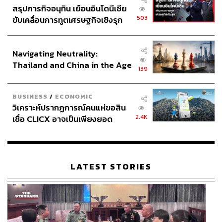
สรุปภารกิจอนุทิน เยือนอินโดนีเซีย
503
ขับเคลื่อนการทูตเศรษฐกิจเชิงรุก
ประกาศหุ้นส่วนยุทธศาสตร์ไทย –
อินโดนีเซีย
TAGS:
Cryptocurrency
ภาษีคริปโต
การขุดคริปโต
Navigating Neutrality:
Thailand and China in the Age
139
of a New Global Order
BUSINESS
/
ECONOMIC
วิเคราะห์ปรากฏการณ์คนแห่ขอสิน
2.4K
เชื่อ CLICX อาจเป็นเพียงยอด
ภูเขาน้ำแข็ง ของปัญหาหนี้ครัว
127
เรือนไทยที่ถูกซุกไว้
LATEST STORIES
ABOUT THE AUTHOR
ดร.สาธิต ผ่องธัญญา
ผู้อำนวยการอาวุโส Estate Planning And
Family Office ธนาคารไทยพาณิชย์