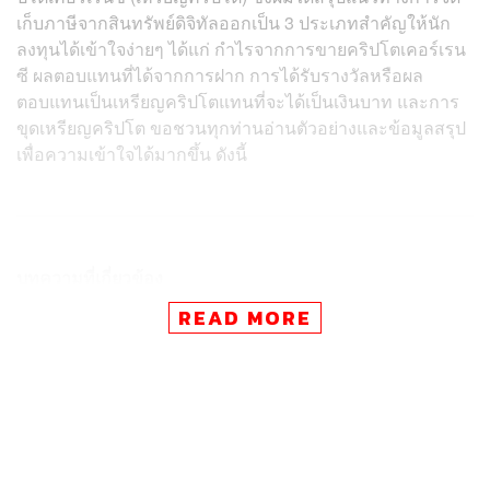
เก็บภาษีจากสินทรัพย์ดิจิทัลออกเป็น 3 ประเภทสำคัญให้นัก
ลงทุนได้เข้าใจง่ายๆ ได้แก่ กำไรจากการขายคริปโตเคอร์เรน
ซี ผลตอบแทนที่ได้จากการฝาก การได้รับรางวัลหรือผล
ตอบแทนเป็นเหรียญคริปโตแทนที่จะได้เป็นเงินบาท และการ
ขุดเหรียญคริปโต ขอชวนทุกท่านอ่านตัวอย่างและข้อมูลสรุป
เพื่อความเข้าใจได้มากขึ้น ดังนี้
บทความที่เกี่ยวข้อง
ข้อสรุปเก็บ ภาษีคริปโต ในมุมมองผู้ประกอบการ
READ MORE
อ่านกันด่วน! สรรพากรคลอดแล้ว คู่มือคำนวณ ภาษีคริ
ปโต ยาว 32 หน้า แจงวิธีการละเอียดยิบทั้งสำหรับสายเ
ทรด-สายขุด
‘กสิกรไทย’ แนะวิธีเตรียมยื่น ภาษีคริปโต ควรทำบัญชีก
ำไร-ขาดทุนจากการเทรด รวมทั้งบัญชีต้นทุนการขุดเ
หรียญให้ชัดเจน