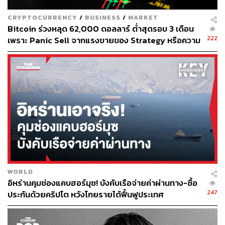
ปีปฏิทินที่ผ่านมา นักลงทุนได้รับเหรียญคริปโต ซึ่งตีค่าเป็น
เงินบาทได้ประมาณ 400 บาท เราก็ต้องเอากำไรในส่วนนี้ไป
CRYPTOCURRENCY
/
BUSINESS
/
MARKET
บวกกับเงินได้อื่นๆ ของเรา เพื่อกรอกในแบบฟอร์มเงินได้เพื่อ
Bitcoin ร่วงหลุด 62,000 ดอลลาร์ ต่ำสุดรอบ 3 เดือน
เสียภาษีเช่นเดียวกัน
222
เพราะ Panic Sell จากแรงขายของ Strategy หรือความ
ต้องการกำลังลดต่ำลง
2. ผลตอบแทนจากการได้รับรางวัลหรือจากการรับ
ทำงานให้เป็นเหรียญคริปโตเคอร์เรนซี
กรณีนี้เกิดจากการได้รับคริปโตเคอร์เรนซีเป็นรางวัลหรือมีผู้
ให้เหรียญคริปโตจากโปรแกรมส่งเสริมการขาย เช่น นัก
ลงทุนไปซื้อสินค้าและบริการ และเป็นลูกค้าชั้นดี ได้รับรางวัล
เป็นเหรียญคริปโต หรือแพลตฟอร์ม Exchange ออก
โปรโมชัน ชวนเพื่อนมาเปิดบัญชีแล้วจะแจกเหรียญ ต้อง
WORLD
ถือว่ามูลค่าเหรียญคริปโต เท่ากับมูลค่า ณ วันที่ได้รับและตี
อิหร่านคุมช่องแคบฮอร์มุซ! บังคับเรือจ่ายค่าผ่านทาง-ซื้อ
ราคาเป็นเงินบาท โดยนักลงทุนต้องนำมาเสียภาษีเงินได้
247
ประกันด้วยคริปโต หวังโกยรายได้ฟื้นฟูประเทศ
บุคคลธรรมดา เช่น ได้รับเหรียญมูลค่า 1,000 บาท มาเป็น
รางวัล อย่างนี้ถือเป็นเงินได้ประเภทที่ 8 ให้นำมาเสียภาษีเงิน
ได้บุคคลธรรมดาตอนยื่นแบบประจำปีด้วย