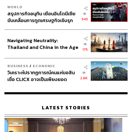
https://www.aljazeera.com/news/2026/5/18/iran-plan
WORLD
s-to-offer-insurance-for-hormuz-transit-will-it-work
สรุปภารกิจอนุทิน เยือนอินโดนีเซีย
https://energynewsbeat.co/crude-oil/iran-launches-bit
543
ขับเคลื่อนการทูตเศรษฐกิจเชิงรุก
coin-backed-hormuz-safe-shipping-insurance-for-the
ประกาศหุ้นส่วนยุทธศาสตร์ไทย –
-strait-of-hormuz/
อินโดนีเซีย
Navigating Neutrality:
TAGS:
อ่าวเปอร์เซีย
Key Messages
คริปโตเคอร์เรนซี
Thailand and China in the Age
175
ช่องแคบฮอร์มุซ (Strait of Hormuz)
USA
Bitcoin
of a New Global Order
China
Iran
Cryptocurrency
UNCLOS
BUSINESS
/
ECONOMIC
วิเคราะห์ปรากฏการณ์คนแห่ขอสิน
2.6K
เชื่อ CLICX อาจเป็นเพียงยอด
ภูเขาน้ำแข็ง ของปัญหาหนี้ครัว
เรือนไทยที่ถูกซุกไว้
LATEST STORIES
249