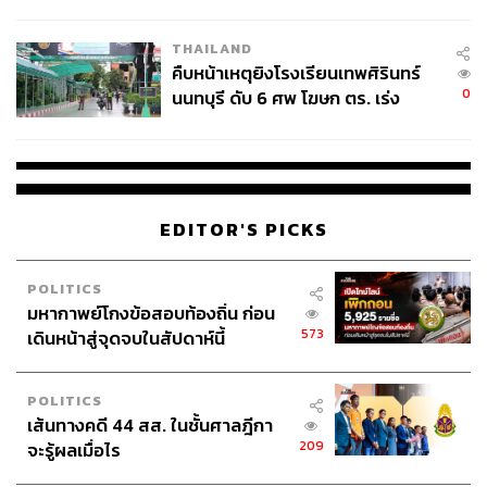
ชั่วคราว หลังเหตุใช้อาวุธปืนภายใน
อย่างไรก็ตาม นักวิชาการด้านการเดินเรือวิเคราะห์ว่า
โรงเรียนคลี่คลาย
มหาอำนาจทางทะเลและบริษัทเดินเรือส่วนใหญ่จะไม่ยอมรับ
THAILAND
คืบหน้าเหตุยิงโรงเรียนเทพศิรินทร์
แนวทางนี้ เพราะปกติแล้ว ระบบประกันภัยทางทะเลผูกกับ
0
นนทบุรี ดับ 6 ศพ โฆษก ตร. เร่ง
ความไว้วางใจในระดับสากล ซึ่งเชื่อมโยงตั้งแต่ท่าเรือ
สอบปมขโมยปืนปู่ก่อเหตุ
ธนาคาร และเจ้าของเรือในลอนดอน ยุโรป หรือเอเชีย โดยผู้
เชี่ยวชาญเดินเรือทิ้งท้ายว่า โครงการของอิหร่านน่าจะดึงดูด
ได้เฉพาะกลุ่มที่มีความสัมพันธ์อันดี หรือมีผลประโยชน์
สอดคล้องกันทางการเมืองเท่านั้น
EDITOR'S PICKS
ภาพ:
Stringer / Reuters
POLITICS
อ้างอิง:
มหากาพย์โกงข้อสอบท้องถิ่น ก่อน
573
เดินหน้าสู่จุดจบในสัปดาห์นี้
https://www.channelnewsasia.com/world/iran-hormu
z-strait-new-body-manage-us-war-persian-gulf-strait-
POLITICS
authority-6127991
เส้นทางคดี 44 สส. ในชั้นศาลฎีกา
https://www.euronews.com/2026/05/18/iran-sets-up-
209
จะรู้ผลเมื่อไร
hormuz-transit-authority-to-charge-ships-for-passage