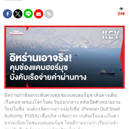
249
อิหร่านกำลังยกระดับควบคุมช่องแคบฮอร์มุซ เส้นทางเดิน
เรือคอขวดของโลกในตะวันออกกลาง หลังเปิดตัวหน่วยงาน
ใหม่ในชื่อ ‘องค์กรจัดการอ่าวเปอร์เซีย’ (Persian Gulf Strait
Authority: PGSA) เพื่อบริหารจัดการการเดินเรือและเก็บค่า
ธรรมเนียมในช่องแคบฮอร์มุซ โดยมีรายงานว่า เรือบางลำ