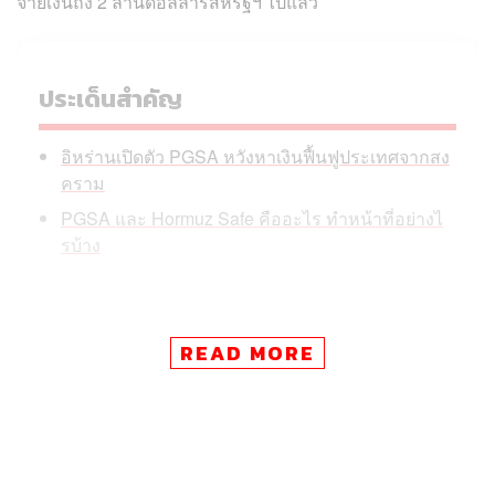
จ่ายเงินถึง 2 ล้านดอลลาร์สหรัฐฯ ไปแล้ว
ประเด็นสำคัญ
อิหร่านเปิดตัว PGSA หวังหาเงินฟื้นฟูประเทศจากสง
คราม
PGSA และ Hormuz Safe คืออะไร ทำหน้าที่อย่างไ
รบ้าง
READ MORE
นอกจากนี้ ยังมีรายงานว่า อิหร่านกำลังเสนอขายประกันภัย
ทางทะเลที่ต้องชำระด้วยคริปโตเคอร์เรนซี เพื่อแลกกับการ
คุ้มครองความปลอดภัยในการเดินเรือผ่านช่องแคบฮอร์มุซ
โดยความเคลื่อนไหวนี้ถูกจับตามองว่า เป็นเป้าหมายสำคัญ
ในการหารายได้เพื่อฟื้นฟูประเทศหลังสงคราม