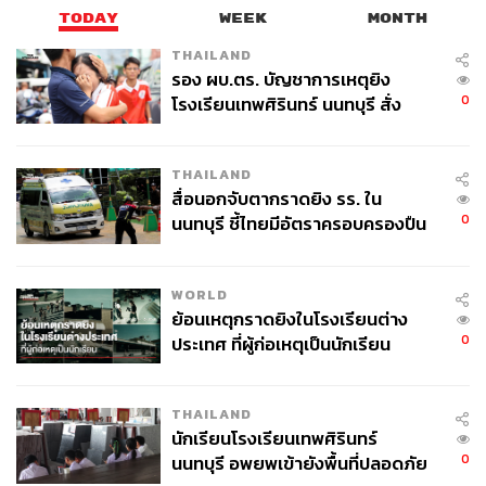
งาน เพราะถูกคว่ำบาตรจากนานาชาติ ทำให้ไม่มีหลักประกัน
TODAY
WEEK
MONTH
ที่น่าเชื่อถือมากพอ
THAILAND
รอง ผบ.ตร. บัญชาการเหตุยิง
“การประกันภัยทางทะเลต้องใช้เงินสำรองจำนวนมหาศาล
0
โรงเรียนเทพศิรินทร์ นนทบุรี สั่ง
และต้องได้รับการสนับสนุนด้านการประกันภัยต่อระดับ
ค้นหา 2 รอบยืนยันไร้คนติดค้าง พบ
นานาชาติ เพื่อคุ้มครองความสูญเสียจากภัยพิบัติครั้งใหญ่”
ศพปู่-ย่าที่บ้านพักผู้ก่อเหตุ
THAILAND
คาลิกอธิบายว่า ปัจจุบัน อิหร่านกำลังถูกจำกัดการเข้าถึง
สื่อนอกจับตากราดยิง รร. ใน
0
ตลาดการเงินและการประกันภัยทั่วโลก ทำให้หน่วยงาน
นนทบุรี ชี้ไทยมีอัตราครอบครองปืน
สูงในระดับต้นของภูมิภาค
กำกับดูแลการเดินเรือและท่าเรือนานาชาติ อาจปฏิเสธใบรับ
รองของอิหร่าน จึงมีความเป็นไปได้สูงว่า เรือที่ทำประกันดัง
WORLD
กล่าว จะไม่สามารถเทียบท่าหรือขอรับเงินชดเชยได้
ย้อนเหตุกราดยิงในโรงเรียนต่าง
0
ประเทศ ที่ผู้ก่อเหตุเป็นนักเรียน
แต่คาลิกก็ไม่ปิดโอกาสความเป็นไปได้ โดยมองว่า แผน
ประกันอาจจำกัดเฉพาะกลุ่ม เช่น จีนและประเทศคู่ค้าราย
ย่อย แต่ประเทศใดจะทำหรือไม่ ต้องพิจารณาเงื่อนไขสำคัญ
THAILAND
ประกอบ คือ ช่วยลดต้นทุนหรือรับประกันความปลอดภัยใน
นักเรียนโรงเรียนเทพศิรินทร์
ช่องแคบฮอร์มุซได้จริงๆ
0
นนทบุรี อพยพเข้ายังพื้นที่ปลอดภัย