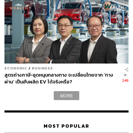
ล้านบาท) ซึ่งชำระในสกุลเงินหยวนเป็นที่เรียบร้อย
นอกจากนี้ Al Jazeera ยังรายงานว่า อิหร่านได้เปิดตัว
Hormuz Safe แพลตฟอร์มประกันภัยทางทะเลภายใต้การ
สนับสนุนของรัฐบาลอิหร่าน โดยคาดว่า บริษัทผู้เดินเรือหรือ
เรือแต่ละลำต้องชำระเงินผ่านระบบคริปโตเคอร์เรนซี เช่น
บิตคอยน์
รายงานยังระบุว่า ข้อเสนอนี้จะครอบคลุมประกันภัยทางทะเล
ที่การันตีว่า ใครทำข้อตกลงก็จะได้รับความคุ้มครองในการ
ECONOMIC
/
BUSINESS
เดินเรือผ่านช่องแคบฮอร์มุซ ซึ่งมีหลักฐานประกอบอย่างเป็น
สูตรถ่างภาษี-อุดหนุนกลางทาง จะเปลี่ยนไทยจาก ‘ทาง
ทางการ คือใบเสร็จรับเงินที่มีลายเซ็นรัฐบาลอิหร่าน หรือ
248
ผ่าน’ เป็นฮับผลิต EV ได้จริงหรือ?
เอกสารยืนยันในระบบออนไลน์ที่มีการล็อกรหัสเพื่อป้องกัน
การปลอมแปลง
MORE
อย่างไรก็ดี อับดุล คาลิก (Abdul Khalique) นักวิชาการด้าน
การเดินเรือจาก Liverpool John Moores ให้สัมภาษณ์กับ Al
Jazeera ว่า หากอิหร่านจะดำเนินนโยบายนี้จริง ต้องเผชิญกับ
MOST POPULAR
อุปสรรคร้ายแรงทั้งในทางการเงิน กฎหมาย และการดำเนิน