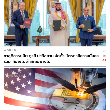
ล้านล้านบาท) ต่อปี
ย้อนกลับไป แนวคิดการเปิดหน่วยงานจัดการช่องแคบฮอร์มุซ
เกิดขึ้นในช่วงการเจรจาข้อตกลงสันติภาพระหว่างสหรัฐฯ กับ
อิหร่าน หลังปรากฏหนึ่งในเงื่อนไขแลกเปลี่ยนว่า เตหะราน
ขอสิทธิ์ควบคุมช่องแคบฮอร์มุซอย่างเต็มรูปแบบ โดยอ้างว่า
เป็นวิธีการหาเงินเพื่อซ่อมแซมประเทศหลังสงคราม
อย่างไรก็ตาม นานาชาติปฏิเสธข้อเสนอดังกล่าว เช่น สหรัฐฯ
WORLD
ซาอุดีอาระเบีย ตุรกี ปากีสถาน จัดตั้ง ‘ไตรภาคีความมั่นคง
ที่โต้แย้งว่า ช่องแคบฮอร์มุซคือเส้นทางเดินเรือระหว่าง
69
ร่วม’ คืออะไร สำคัญอย่างไร
ประเทศ ไม่ควรมีชาติใดบังคับให้จัดเก็บค่าผ่านทางเพื่อ
ทำการสัญจร ขณะที่ทำเนียบขาวก็ระบุผลการประชุมสุดยอด
จีน-สหรัฐฯ ว่า ปักกิ่งได้คัดค้านการแปรเปลี่ยนช่องแคบฮอร์
มุซให้กลายเป็นเขตทหาร รวมถึงการจัดเก็บค่าธรรมเนียม
ผ่านทาง
นอกจากนี้ กฎหมายระหว่างประเทศ และ
อนุสัญญาสหประช
าชาติว่าด้วยกฎหมายทะเล
(UNCLOS) ยังระบุว่า ไม่มี
ประเทศใดในโลกสามารถเรียกเก็บภาษีหรือค่าธรรมเนียม