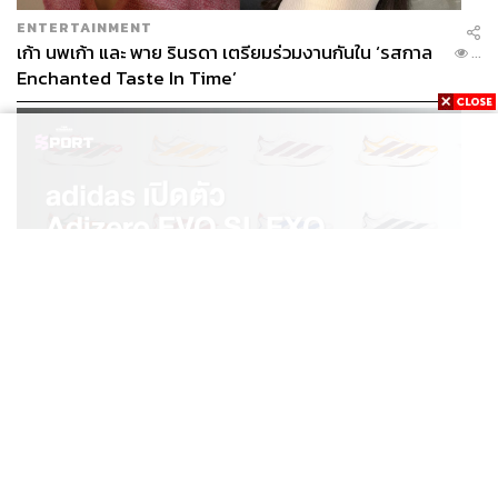
ENTERTAINMENT
เก้า นพเก้า และ พาย รินรดา เตรียมร่วมงานกันใน ‘รสกาล
...
Enchanted Taste In Time’
SPORT
adidas เปิดตัว Adizero EVO SL EXO คอลเล็กชันพิเศษ
...
รับฤดูกาล College Football