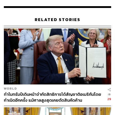
สุดแบบเรียลไทม์” แอคเคานต์ @PGSA_IRAN โพสต์
นอกจากนี้ แอคเคานต์ดังกล่าวยังโพสต์ข้อความบน X ต่อว่า
PGSA เป็นหน่วยงานตามกฎหมายและตัวแทนของอิหร่านใน
RELATED STORIES
การบริหารช่องแคบฮอร์มุซ โดยการเดินเรือของนานาชาติ
ผ่านช่องแคบดังกล่าว ต้องได้รับความเห็นชอบจากกองทัพ
อิหร่านและหน่วยงานของประเทศ ซึ่งหากไม่ได้รับอนุญาต
จากทางการ จะเข้าข่ายเป็นการกระทำผิดกฎหมาย
ก่อนหน้านี้ อิหร่านส่งสัญญาณเปิดตัวหน่วยงาน PGSA ในวัน
ที่ 16 พฤษภาคมที่ผ่านมา หลัง อิบราฮิม อาซีซี (Ebrahim
Azizi) ประธานคณะกรรมการความมั่นคงแห่งชาติอิหร่าน
ระบุว่า เตหะรานกำลังเตรียมกลไกที่เป็น ‘มืออาชีพ’ ในการ
จัดการและบริหารช่องแคบฮอร์มุซ
WORLD
ขณะเดียวกัน ภายในอิหร่านก็ขับเคลื่อนนโยบายควบคุมช่อง
ทำไมทรัมป์เดินหน้าจำกัดสิทธิการได้สัญชาติอเมริกันโดย
แคบฮอร์มุซอย่างเต็มรูปแบบ เช่น มีการติดป้ายโฆษณาบน
29
กำเนิดอีกครั้ง แม้ศาลสูงสุดเคยตัดสินคัดค้าน
รถไฟใต้ดินของกรุงเตหะรานว่า อิหร่านจะทำรายได้ให้กับ
ประเทศสูงถึง 1 แสนล้านดอลลาร์สหรัฐฯ (ประมาณ 3.26