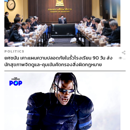
ABOUT THE AUTHOR
อัยย์ลดา แซ่โค้ว
Content Creator กองบรรณาธิการข่าวต่าง
ประเทศ THE STANDARD
POLITICS
ยศชนัน เคาะแผนความปลอดภัยในรั้วโรงเรียน 90 วัน ส่ง
...
นักสุขภาพจิตดูแล-คุมเข้มคัดกรองสิ่งผิดกฎหมาย