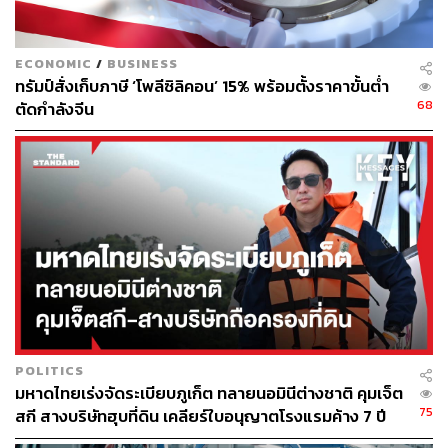
จากเรือที่แล่นผ่านช่องแคบระหว่างประเทศหรือ
ทะเลอาณาเขตได้
ECONOMIC
/
BUSINESS
ทรัมป์สั่งเก็บภาษี ‘โพลีซิลิคอน’ 15% พร้อมตั้งราคาขั้นต่ำ
68
ตัดกำลังจีน
PGSA และ Hormuz Safe คืออะไร ทำหน้าที่อย่างไร
บ้าง
ทั้งนี้ สำนักข่าว Euronews รายงานว่า PGSA คือหน่วยงาน
ของอิหร่านที่อยู่ภายใต้กองทัพ IRGC มีหน้าที่คัดกรองและ
ตรวจสอบเรือที่ผ่านช่องแคบฮอร์มุซ โดยเรือแต่ละลำต้องส่ง
รายละเอียดหรือเอกสารให้ทางการอิหร่านคัดกรอง ได้แก่
เอกสารความเป็นเจ้าของเรือ, ประกันภัย, รายชื่อลูกเรือ, ใบ
สำแดงรายการสินค้า และเส้นทางเดินเรือเป้าหมาย
POLITICS
PGSA จะทำการออกใบอนุญาตให้กับเรือแต่ละลำ หากผ่าน
มหาดไทยเร่งจัดระเบียบภูเก็ต ทลายนอมินีต่างชาติ คุมเจ็ต
การยื่นเรื่องและชำระเงินเสร็จสิ้น โดยมีรายงานว่า ในปัจจุบัน
75
สกี สางบริษัทฮุบที่ดิน เคลียร์ใบอนุญาตโรงแรมค้าง 7 ปี
เรือบางลำจ่ายเงินมูลค่า 2 ล้านดอลลาร์สหรัฐฯ (ประมาณ 65