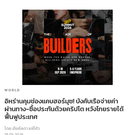
WORLD
อิหร่านคุมช่องแคบฮอร์มุซ! บังคับเรือจ่ายค่า
ผ่านทาง-ซื้อประกันด้วยคริปโต หวังโกยรายได้
ฟื้นฟูประเทศ
โดย
อัยย์ลดา แซ่โค้ว
19.05.2026