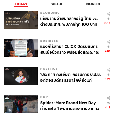
TODAY
WEEK
MONTH
ECONOMIC
TAGS:
SCB
Large Language Model (LLM)
เทียบรายจ่ายบุคลากรรัฐ ไทย vs.
NOW AND NEXT 2025
867
ต่างประเทศ: พบภาษีทุก 100 บาท
ปัญญาประดิษฐ์ (Artificial intelligence - AI)
ของคนไทยใช้ไปกับข้าราชการเฉียด
ธนาคารไทยพาณิชย์ (SCB)
KBank
ธนาคาร
40 บาท
Kasikorn Business-Technology Group (KBTG)
BUSINESS
SCB 10X
CIMB THAI
แบงก์ไร้สาขา CLICX ปิดรับสมัคร
740
สินเชื่อชั่วคราว พร้อมส่งสัญญาณ
เตือนกลุ่มกู้เงินผิดวัตถุประสงค์-ให้
ข้อมูลเท็จ เตรียมดำเนินคดีเด็ดขาด
POLITICS
‘ประภาศ คงเอียด’ กรรมการ ป.ป.ช.
539
อดีตอธิบดีกรมธนารักษ์ ถึงแก่
อนิจกรรม
735
POP
Spider-Man: Brand New Day
ABOUT THE AUTHOR
442
ทำรายได้ 1 พันล้านดอลลาร์จากทั่ว