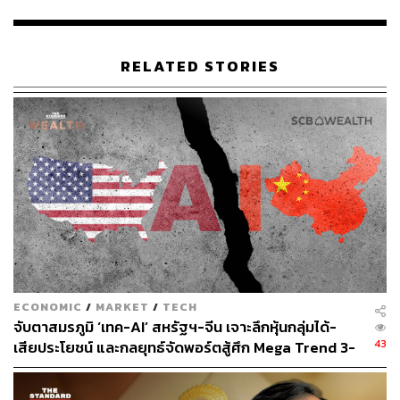
นอกจากนี้ ธนาคารหลายแห่งยังเดินหน้าเอาจริงเอาจังกับ
RELATED STORIES
การพัฒนา LLM ในปีที่ผ่านมา ตัวอย่างเช่น ไต้ฝุ่น (Typhoon)
ของ SCB 10X ถูกออกแบบมาเพื่อแก้ไขปัญหาช่องว่างทาง
ภาษา โดยประสิทธิภาพเทียบเท่า ChatGPT 3.5 ในเวอร์ชัน
ภาษาไทย
THaLLE (ทะเล) ของ KBank โมเดลภาษาขนาดใหญ่ที่ถูก
ออกแบบมาให้มีความเชี่ยวชาญทั้งด้านภาษาไทยและด้าน
การเงินโดยเฉพาะ ครอบคลุมเทียบเท่าผู้เชี่ยวชาญที่ผ่านสอบ
ระดับ CFA (Chartered Financial Analyst)
ทั้งนี้ LLM (Large Language Model) คือโมเดล AI ภาษา
ECONOMIC
/
MARKET
/
TECH
ขนาดใหญ่ที่ใช้ข้อมูลจำนวนมหาศาลในการฝึก เพื่อให้
จับตาสมรภูมิ ‘เทค-AI’ สหรัฐฯ-จีน เจาะลึกหุ้นกลุ่มได้-
สามารถทำความเข้าใจและสร้างข้อความที่ซับซ้อน รวมถึง
43
เสียประโยชน์ และกลยุทธ์จัดพอร์ตสู้ศึก Mega Trend 3-
ตอบคำถาม แก้ปัญหา และสร้างเนื้อหาต่างๆ ได้อย่างมี
5 ปีข้างหน้า
ประสิทธิภาพ