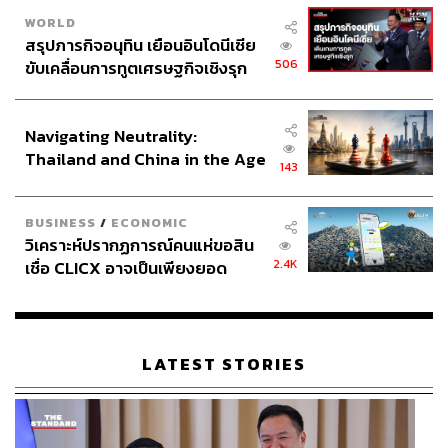
WORLD
สรุปภารกิจอนุทิน เยือนอินโดนีเซีย
506
ขับเคลื่อนการทูตเศรษฐกิจเชิงรุก
ประกาศหุ้นส่วนยุทธศาสตร์ไทย –
อินโดนีเซีย
Navigating Neutrality:
Thailand and China in the Age
143
of a New Global Order
BUSINESS
/
ECONOMIC
วิเคราะห์ปรากฏการณ์คนแห่ขอสิน
2.4K
เชื่อ CLICX อาจเป็นเพียงยอด
ภูเขาน้ำแข็ง ของปัญหาหนี้ครัว
เรือนไทยที่ถูกซุกไว้
LATEST STORIES