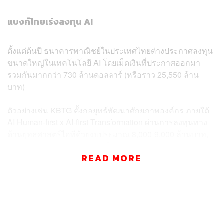
แบงก์ไทยเร่งลงทุน AI
ตั้งแต่ต้นปี ธนาคารพาณิชย์ในประเทศไทยต่างประกาศลงทุน
ขนาดใหญ่ในเทคโนโลยี AI โดยเม็ดเงินที่ประกาศออกมา
รวมกันมากกว่า 730 ล้านดอลลาร์ (หรือราว 25,550 ล้าน
บาท)
ตัวอย่างเช่น KBTG ตั้งกลยุทธ์พัฒนาศักยภาพองค์กร ภายใต้
AI Human-first x AI-first Transformation ผ่านการลงทุนทาง
ด้านยุทธศาสตร์ไอทีด้วยงบประมาณ 8,000-9,000 ล้านบาท,
SCB 10X ประกาศร่วมลงทุนใน Guardrails AI มูลค่า 7.5
READ MORE
ล้านดอลลาร์, ธนาคารกรุงศรีอยุธยา ทุ่ม 15,000 ล้านบาท
พัฒนาระบบ IT และดิจิทัลโซลูชัน เป็นต้น
ใช้ AI ยกระดับประสบการณ์ลูกค้า-ขับเคลื่อนองค์กร