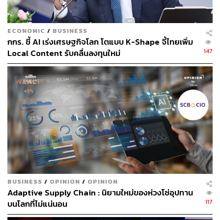
นวัตกรรมที่รวดเร็วขึ้น และประสบการณ์ที่ดีสำหรับลูกค้า
อย่างไรก็ตาม John เตือนว่า “การนำ
AI
มาใช้ต้องใช้บนพื้น
ECONOMIC
/
BUSINESS
ฐานของความเชื่อมั่น ธนาคารต้องให้ความสำคัญกับการใช้
กกร. ชี้ AI เร่งเศรษฐกิจโลก โตแบบ K-Shape จี้ไทยเพิ่ม
AI อย่างมีความรับผิดชอบและโปร่งใส เพราะในท้ายที่สุด
147
Local Content รับคลื่นลงทุนใหม่
ความสำเร็จของ AI ในวงการธนาคารจะขึ้นอยู่กับมูลค่าทาง
ธุรกิจที่จับต้องและวัดผลได้”
BUSINESS
/
OPINION
/
OPINION
Adaptive Supply Chain : นิยามใหม่ของห่วงโซ่อุปทาน
117
บนโลกที่ไม่แน่นอน