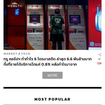
MARKET
/
TECH
ทรู คอร์ปฯ ทำกำไร 6 ไตรมาสติด ล่าสุด 6.6 พันล้านบาท
128
ทั้งที่รายได้บริการโตแค่ 0.8% หลังกำไรมาจาก
ประสิทธิภาพและใบอนุญาตคลื่น ไม่ใช่การขยายรายได้
ภาพประกอบ:
พิชามญชุ์ วรรณสาร
MORE
สามารถติดตาม THE STANDARD WEALTH
ผ่านแอปพลิเคชันต่างๆ ที่คุณสะดวกหรือใช้งานอยู่แล้วได้เลย
MOST POPULAR