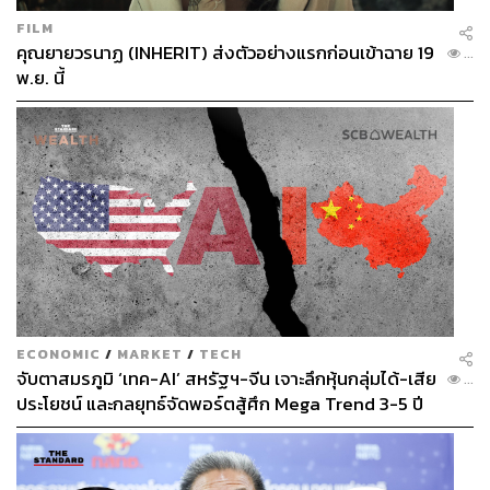
FILM
คุณยายวรนาฏ (INHERIT) ส่งตัวอย่างแรกก่อนเข้าฉาย 19
...
พ.ย. นี้
ECONOMIC
/
MARKET
/
TECH
จับตาสมรภูมิ ‘เทค-AI’ สหรัฐฯ-จีน เจาะลึกหุ้นกลุ่มได้-เสีย
...
ประโยชน์ และกลยุทธ์จัดพอร์ตสู้ศึก Mega Trend 3-5 ปี
ข้างหน้า