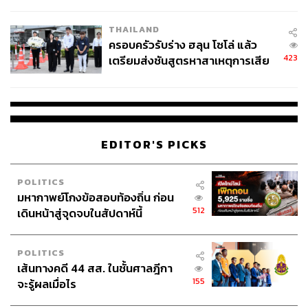
โลกภายใน 6 วัน
ปิติพัฒน์ ชูปลื้ม
Junior Content Creator กองบรรณาธิการ
THAILAND
ข่าว THE STANDARD WEALTH
ครอบครัวรับร่าง ฮลุน โซโล่ แล้ว
423
เตรียมส่งชันสูตรหาสาเหตุการเสีย
ABOUT THE AUTHOR
ชีวิต
สรสิช ลีลานุกิจ
Content Creator THE STANDARD WEALTH
ผู้สนใจในการเขียนเกี่ยวกับเศรษฐกิจและการ
ลงทุนต่างประเทศ, ชื่นชอบการถ่ายทอดข้อมูล
และเรียนรู้สิ่งใหม่
EDITOR'S PICKS
ABOUT THE AUTHOR
POLITICS
วาราดา ทองจำนงค์
มหากาพย์โกงข้อสอบท้องถิ่น ก่อน
Content Creator สำนักข่าว THE
512
เดินหน้าสู่จุดจบในสัปดาห์นี้
STANDARD WEALTH
POLITICS
เส้นทางคดี 44 สส. ในชั้นศาลฎีกา
155
จะรู้ผลเมื่อไร