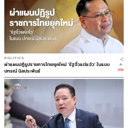
‘ใครมีโมเดล AI ที่เก่งกว่า’ คนนั้นชนะ
จากผลสำรวจของ IBM ในปีนี้ พบว่า 66% ของผู้บริหารวงการ
ธนาคารมีความเห็นเหมือนในทำนองเดียวกันว่า ธุรกิจการ
เงินมีโอกาสที่จะสร้างประโยชน์และยกระดับประสิทธิภาพได้
อย่างมีนัยสำคัญมาก จนธุรกิจการเงินต้องยอมเสี่ยงนำ
เทคโนโลยีเข้ามาปรับใช้เพื่อให้สามารถแข่งขันได้
POLITICS
ผ่าแผนปฏิรูปราชการไทยยุคใหม่ ‘รัฐจิ๋วแต่แจ๋ว’ ในแบบ
อีกทั้ง 57% ของผู้บริหารที่ถูกสำรวจมองว่า จุดแข็งของธุรกิจ
106
ปกรณ์ นิลประพันธ์
เทียบกับคู่แข่งจะอยู่บนพื้นฐานที่ว่า ‘ใครมีโมเดล AI ที่เก่ง
กว่า’
สำหรับแนวโน้มการใช้งาน AI ในปีหน้า John Duigenan ผู้
บริหารระดับสูงของ IBM มองว่าธีมการทำธุรกิจของธนาคาร
ในยุคของ AI คือการทำให้แผนกต่างๆ ในองค์กรเข้าถึงการ
ใช้งาน AI ได้มากขึ้น โดยคีย์เวิร์ดสองอย่างคือ ‘การขยายและ
การทำซ้ำ’ ซึ่งจะนำไปสู่การพัฒนาการทำงาน การสร้าง