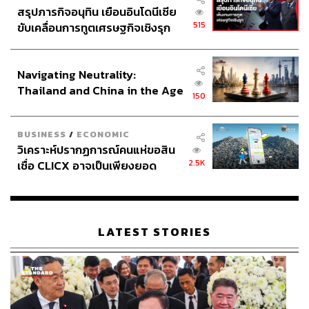
สรุปภารกิจอนุทิน เยือนอินโดนีเซีย
Dark Fate
ที่ดูแล้วมันก็จะเป็นหนังฝรั่งที่สปีดฉุบฉับแบบหนัง
515
ขับเคลื่อนการทูตเศรษฐกิจเชิงรุก
แอ็กชันจีนอยู่พอสมควร หนังแบบนี้มีออกมาเยอะจนเกือบจะ
ประกาศหุ้นส่วนยุทธศาสตร์ไทย –
กลายเป็นหนังประเภทใหม่เลย
อินโดนีเซีย
Navigating Neutrality:
Thailand and China in the Age
150
of a New Global Order
BUSINESS
/
ECONOMIC
วิเคราะห์ปรากฏการณ์คนแห่ขอสิน
2.5K
เชื่อ CLICX อาจเป็นเพียงยอด
ภูเขาน้ำแข็ง ของปัญหาหนี้ครัว
เรือนไทยที่ถูกซุกไว้
LATEST STORIES