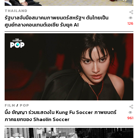
ขึ้น รวมถึงสาย
Transformers
และหนังตระกูล
Fast &
Furious
นี่ยังไม่นับหนังเดี่ยวๆ เรื่องอื่นๆ เช่น
Gravity
ที่ใช้
THAILAND
ประสิทธิภาพของเทคโนโลยีอย่างเต็มสูบ
รัฐบาลจับมือสมาคมภาพยนตร์สหรัฐฯ ดันไทยเป็น
126
ศูนย์กลางคอนเทนต์เอเชีย รับยุค AI
FILM
/
POP
นิ้ง ชัญญา ร่วมแสดงใน Kung Fu Soccer ภาพยนตร์
961
ภาคแยกของ Shaolin Soccer