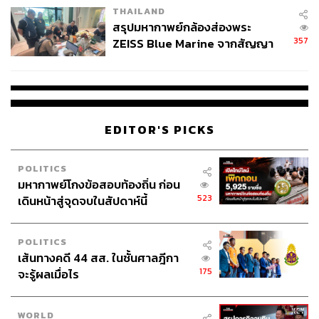
THAILAND
สรุปมหากาพย์กล้องส่องพระ
357
ZEISS Blue Marine จากสัญญา
ผลิต 8.3 ล้าน สู่ข้อพิพาท ‘มา
เวลล์ฯ’ ฟ้อง ‘โทน บางแค’ ผิดนัด
จ่ายหนี้-แอบระบุแบรนด์
EDITOR'S PICKS
POLITICS
มหากาพย์โกงข้อสอบท้องถิ่น ก่อน
523
เดินหน้าสู่จุดจบในสัปดาห์นี้
ไม่จีน ไม่รอด
หนังร่วมทุนกับจีนมีเพิ่มขึ้น เพราะอเมริกาต้องการตลาดอัน
POLITICS
กว้างใหญ่ของจีน จึงโดนจีนมัดมือร่วมลงทุน ซึ่งในขณะ
เส้นทางคดี 44 สส. ในชั้นศาลฎีกา
เดียวกันจีนก็ต้องการพิชิตโลกฝั่งอเมริกาเช่นกัน ว่าง่ายๆ คือ
175
จะรู้ผลเมื่อไร
ต่างคนต่างได้ประโยชน์จากสิ่งนี้ร่วมกัน เราเลยจะเห็นหนัง
ฮอลลีวูดกลิ่นจีนๆ ออกมามากมาย เช่น
Pacific Rim:
WORLD
Uprising
หรือ
Kong:
Skull Island
หรือจะเป็น
Terminator: