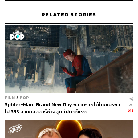
หนทางรอดต่อภัยร้ายของพวกเขา อย่างการดูหนังใน
คอมพิวเตอร์และบรรดาเทคโนโลยีทีวีจอแบนจอบางราคาถูก
RELATED STORIES
(รวมถึงบรรดาสตรีมมิงเซอร์วิสในเวลาถัดมา) ว่าง่ายๆ มันคือ
ยุคสมัยที่คนดูมีตัวเลือกใหม่ๆ ในการดูหนังที่ราคาถูกกว่าโรง
หนัง แต่ได้ฟีลลิ่งใกล้ๆ กัน (ไม่เหมือนเป๊ะ แต่ก็อยู่ในระดับที่
น่าพึงพอใจเมื่อเทียบกับราคาที่ต้องจ่าย) พวกแก๊งสตูดิโอจึง
ต้องรีบหาอาวุธใหม่มาชน พวกมึงมีทีวี 60 นิ้วได้ แต่พวกมึงมี
จอ IMAX สูงเท่าตึก 7 ชั้นไหม ไม่มีล่ะสิ มีระบบเสียงโอบล้อม
ร่างไหม ไม่มีล่ะสิ มีความสามมิติพุ่งทะลุจอแบบสมจริงมากๆ
ไหม ไม่มีล่ะสิ งั้นเดินออกมาดูที่โรงเดี๋ยวนี้
สตูดิโอหนังต่างๆ พยายามจะสร้างความแตกต่างให้เกิดขึ้น
ระหว่างการนั่งดูหนังที่บ้าน และการดูหนังที่โรง เทคโนโลยี
IMAX และแว่นสามมิติจึงทำให้เกิดความต่างนี้ได้อย่าง
FILM
/
POP
Spider-Man: Brand New Day กวาดรายได้ในอเมริกา
ง่ายดาย ดังนั้นเราจึงได้เห็นการผลิตหนังที่ใช้กล้อง IMAX ถ่าย
512
ไป 335 ล้านดอลลาร์ช่วงสุดสัปดาห์แรก
ตลอดเวลา และมีการผลิตหนังที่จะต้องมีฉากสามมิติออกมา
อย่างต่อเนื่อง พวกเขาพยายามจะสร้างประสบการณ์ให้คนดู
มากกว่าสร้างหนัง เพื่อให้คนรู้สึกว่าพวกเขาหาสิ่งนี้ไม่ได้กับ
Home Entertainment