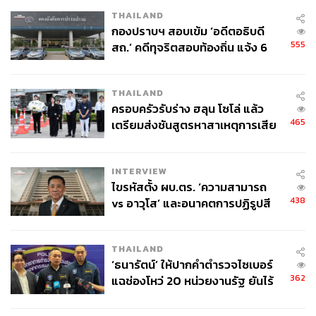
สร้างกันมาเป็นเน็ตเวิร์ก และสายสัมพันธ์ระยะยาวแบบนี้
THAILAND
กองปราบฯ สอบเข้ม ‘อดีตอธิบดี
ทั้งหมดนี้ยังไม่นับการทำหนังภาคต่อเรื่องอื่นๆ และบรรดา
555
สถ.’ คดีทุจริตสอบท้องถิ่น แจ้ง 6
หนังรีเมก รีบู๊ตต่างๆ ที่มีมากเสียจนคนเริ่มบ่นว่าทำไมยุคนี้หา
ข้อหาหนัก จ่อชง ป.ป.ช. 12 ส.ค. นี้
หนังออริจินัลใหม่ๆ ได้ยากเหลือเกิน แต่ผู้สร้างก็ไม่แคร์
เพราะหนังรีเมกและรีบู๊ตต่างๆ ช่วยรับประกันความปลอดภัย
THAILAND
ของการลงทุนสร้างได้แบบหนึ่ง คือไอเดียหลักของหนังเรื่อง
ครอบครัวรับร่าง ฮลุน โซโล่ แล้ว
465
นั้นๆ ในสมัยคิดขึ้นมาครั้งแรกมันถูกพิสูจน์ว่ามันเวิร์กมาแล้ว
เตรียมส่งชันสูตรหาสาเหตุการเสีย
ชีวิต
เอามาทำใหม่อีกครั้ง อย่างไรก็น่าจะสนุกเหมือนเดิม ไว้
สำหรับเด็กๆ รุ่นใหม่ที่อาจจะยังไม่เคยดูสมัยเข้าโรง และได้
INTERVIEW
กลุ่มผู้ใหญ่ให้เข้าไปหวนรำลึกความหลังสนุกๆ อีกครั้ง
ไขรหัสตั้ง ผบ.ตร. ‘ความสามารถ
ตัวอย่างเช่น
Jurassic World
ที่เป็นการรีบู๊ตของ
Jurassic
438
vs อาวุโส’ และอนาคตการปฏิรูปสี
Park
แม้ว่าหน้าหนังจะดูเปลี่ยนหมด แต่จริงๆ แล้วโครงสร้าง
กากี กับ พล.ต.อ. เอก อังสนานนท์
หนังเหมือนกันเลย แต่เด็กรุ่นใหม่ก็ตื่นตากับหนังเรื่องนี้ราวกับ
มันไม่เคยมีมาก่อน สายผู้ใหญ่ก็ได้กลับมาลุ้นฉากทีเร็กซ์
THAILAND
เหมือนสมัยก่อน โดยไม่ได้สนใจว่าเนื้อเรื่องแบบนี้มันเคยดูมา
‘ธนารัตน์’ ให้ปากคำตำรวจไซเบอร์
แล้ว
362
แฉช่องโหว่ 20 หน่วยงานรัฐ ยันไร้
นัยทางการเมือง