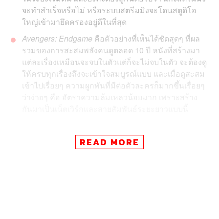
จะทำสำเร็จหรือไม่ หรือระบบสตรีมมิงจะโดนสตูดิโอ
ใหญ่เข้ามายึดครองอยู่ดีในที่สุด
Avengers: Endgame
คือตัวอย่างที่เห็นได้ชัดสุดๆ ที่ผล
รวมของการสะสมพลังคนดูตลอด 10 ปี หนังที่สร้างมา
แต่ละเรื่องเหมือนจะจบในตัวแต่ก็จะไม่จบในตัว จะต้องดู
ให้ครบทุกเรื่องถึงจะเข้าใจสมบูรณ์แบบ และเมื่อดูสะสม
เข้าไปเรื่อยๆ ความผูกพันที่มีต่อตัวละครก็มากขึ้นเรื่อยๆ
ว่าง่ายๆ คือ อัตราความล้มเหลวน้อยมาก เพราะสร้าง
กันมาเป็นเน็ตเวิร์กและสายสัมพันธ์ระยะยาวแบบนี้
เมื่อรู้ว่าเดือนนี้คือเดือนแห่งการสิ้นสุดปี 2019 ก็ได้เวลาแห่ง
READ MORE
การสรุปภาพรวมของ 10 ปีที่ผ่านมา ว่าวงการภาพยนตร์เกิด
อะไรขึ้นบ้าง เพื่อเป็นการทบทวนชีวิตว่าที่ผ่านมานั้น เหล่าผู้
สร้างหนังฟีดอะไรมาให้เราดูกัน และสำหรับคนที่นึกสนุก
มากกว่านั้น มันสามารถเอาไว้ใช้เป็นข้อมูลเพื่อเดากันเล่นๆ
ว่าทุกๆ สิ่ง (อาจจะ) ดำเนินไปต่ออย่างไรในทศวรรษใหม่ของ
โลกภาพยนตร์