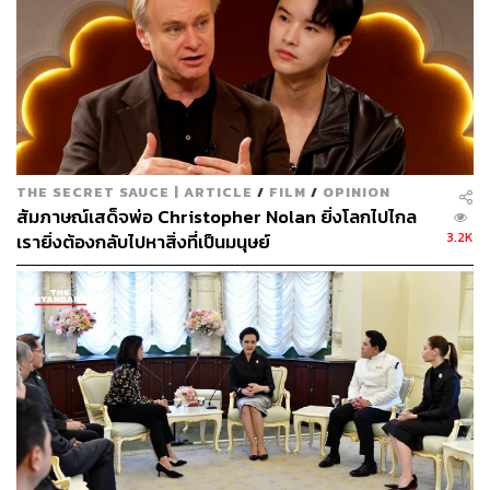
THE SECRET SAUCE | ARTICLE
/
FILM
/
OPINION
สัมภาษณ์เสด็จพ่อ Christopher Nolan ยิ่งโลกไปไกล
3.2K
เรายิ่งต้องกลับไปหาสิ่งที่เป็นมนุษย์
ไม่ยาว ไม่รอด
ด้วยความที่จะโชว์ประสิทธิภาพความใหญ่ของระบบการฉาย
ประเภทหนังที่สร้างก็เลยมาพร้อมกับแผนการดึงคนออกจาก
บ้านเช่นกัน หนังแบบไหนกันล่ะที่จะใช้เทคโนโลยีจอยักษ์และ
สามมิติได้อย่างคุ้มค่า ระเบิดเต็มที่ได้ทั้งภาพและเสียง คำ
ตอบคือ หนังซูเปอร์ฮีโร่ไง ดังนั้นการสร้างหนังโคตรใหญ่
เวอร์ซูเปอร์ฮีโร่ต่างๆ จึงปรากฏตัวขึ้นมาพร้อมกับการที่
Marvel Studios ตั้งตัวได้พอดี ยุคหนังซูเปอร์ฮีโร่จึงถือกำเนิด