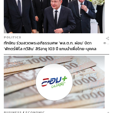
POLITICS
ทักษิณ ร่วมสวดพระอภิธรรมศพ ‘พล.ต.ท. ผ่อน’ บิดา
...
‘พักตร์พิไล ทวีสิน’ สิริอายุ 103 ปี แกนนำเพื่อไทย-บุคคล
หลากวงการร่วมอาลัย
ไม่พรีเมียม ไม่รอด
ตัดภาพกลับมาที่ฝั่งบรรดาผู้สร้างระบบสตรีมมิงต่างๆ ก็
พยายามจะสร้างโลกและจักรวาลของตัวเองให้สำเร็จ โดยมี
อาวุธหลักอยู่ที่ราคาที่ถูกกว่า และความสะดวกสบายมากกว่า
แต่สิ่งที่พวกเขาอาจจะขาดมีอย่างเดียวคือ คอนเทนต์ออริจินัล
ที่เป็นของตัวเอง (คือคอนเทนต์ไม่ใช่การเอาหนังสตูดิโออื่น
มาฉายเหมือนร้านเช่าวิดีโอ เพราะมีสิทธิ์จะถูกหักหลังสูง
มาก อย่างที่ Disney+ ยึดหนังสังกัดตัวเองจำนวนมากจาก
Netflix กลับไปยังแชนแนลของตัวเองเพื่อจะทำลายคู่แข่ง)
BUSINESS
/
ECONOMIC