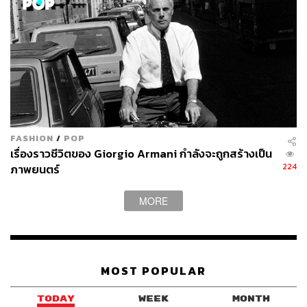
ไม่ชัวร์ ไม่รอด
แค่ทำหนังใหญ่อาจจะยังไม่พอ คนอาจจะยังไม่ออกมาดูหนัง
ที่โรง มันต้องหาอะไรมากระตุ้นเข้าไปอีก แบบว่ายังไงก็ต้องดู
ให้ได้ แพลนการสร้างหนังแบบ 10 ปีแบบ Marvel จึงเกิดขึ้น
FASHION
/
POP
หนังที่สร้างมาแต่ละเรื่องเหมือนจะจบในตัว แต่ก็จะไม่จบใน
เรื่องราวชีวิตของ Giorgio Armani กำลังจะถูกสร้างเป็น
ตัว จะต้องดูให้ครบทุกเรื่องถึงจะเข้าใจสมบูรณ์แบบ และเมื่อดู
224
ภาพยนตร์
สะสมเข้าไปเรื่อยๆ ความผูกพันที่มีต่อตัวละครก็มากขึ้น
เรื่อยๆ คราวนี้เวลามีภาคใหม่ๆ ออกมา อย่างไรมันก็ต้องดู
MORE
แล้ว (แถมต้องดูวันแรกด้วย เพราะคลื่นกระแสมวลชนแฟน
คลับมันรุนแรงเหลือเกิน) ตัวอย่างที่เห็นได้ชัดสุดๆ ไปเลยคือ
Avengers: Endgame
ที่ผลรวมของการสะสมพลังคนดูตลอด
10 ปี และสามารถหาทางล้มบ็อกซ์ออฟฟิศของ
Avatar
ได้
MOST POPULAR
สำเร็จ (ซึ่ง
Avatar
เป็นเหมือนหนังต้นทางของพวกนี้ ก็วนครบ
10 ปีพอดี) ว่าง่ายๆคือ อัตราความล้มเหลวน้อยมาก เพราะ
TODAY
WEEK
MONTH