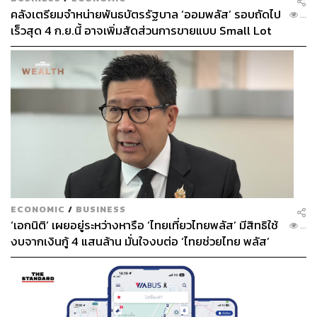
คลังเตรียมจำหน่ายพันธบัตรรัฐบาล ‘ออมพลัส’ รอบถัดไป
...
สร้างคอนเทนต์ตัวเองขึ้นมาได้อย่างเดียวไม่พอ ต้องทำให้
เร็วสุด 4 ก.ย.นี้ อาจเพิ่มสัดส่วนการขายแบบ Small Lot
คอนเทนต์มีความน่าเชื่อเทียบเท่ากับหนังโรงปกติด้วย เพราะ
First มากขึ้น
การรับรู้ของคนที่มีต่อหนังสตรีมมิงนั้น พวกเขาก็ยังรู้สึกว่า
มันเป็นหนังทีวีดูฟรีอยู่ดี แม้ว่าโปรดักชันของมันจะยิ่งใหญ่
หรือถูกกำกับโดยผู้กำกับชื่อดัง ฉะนั้นบรรดาสตรีมมิงต่างๆ ก็
ยังคงต้องพยายามเอาออริจินัลคอนเทนต์เหล่านั้นไปชุบตัว
ด้วยการเอาเข้าโรงภาพยนตร์ตามปกติ และถ้าหากเป็นไปได้
ก็จะพยายามผลักดันให้ไปถึงเวทีรางวัลอย่างออสการ์ ซึ่งจะ
เป็นการยกสถานะให้หนังสตรีมมิงเทียบเท่าได้กับหนังโรง
ปกติในสายตาคนดูทั่วไป
ดังนั้นบรรดาสตรีมมิงต่างๆ จึงพยายามลงทุนกับผู้กำกับ
ECONOMIC
/
BUSINESS
คุณภาพ ที่มักจะมีที่ทางในรางวัลเวทีต่างๆ เพราะหนังของ
‘เอกนิติ’ เผยอยู่ระหว่างหารือ ‘ไทยเที่ยวไทยพลัส’ มีสิทธิใช้
...
พวกเขาจะทำให้ชื่อของสตรีมมิงนั้นๆ ไปสู่เวทีรางวัลเหล่านั้น
งบจากเงินกู้ 4 แสนล้าน มั่นใจงบต่อ ‘ไทยช่วยไทย พลัส’
เฟส 2 มีเพียงพอ
ได้ อย่างไรก็ตามความพยายามนี้ยังอยู่ในระยะเริ่มต้น และยัง
คงต้องดูกันต่อไปว่า แก๊งสตรีมมิงจะทำสำเร็จหรือไม่ หรือ
ระบบสตรีมมิงจะโดนสตูดิโอใหญ่เข้ามายึดครองอยู่ดีในที่สุด