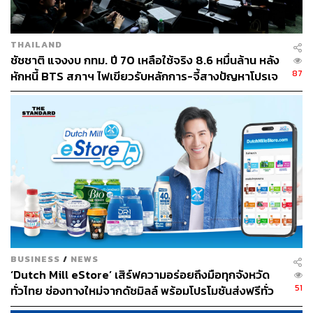
ทั้งนี้ ได้สั่งการให้ตำรวจนครบาล 1-9 ประสานการ
ปฏิบัติกับทุกหน่วยที่เกี่ยวข้อง เพื่อบูรณาการกำลังเจ้า
หน้าที่ตำรวจพื้นที่ในการดูแลความสงบเรียบร้อยใน
THAILAND
การจัดการเลือกตั้งให้เป็นไปอย่างมีประสิทธิภาพ
ชัชชาติ แจงงบ กทม. ปี 70 เหลือใช้จริง 8.6 หมื่นล้าน หลัง
87
หักหนี้ BTS สภาฯ ไฟเขียวรับหลักการ-จี้สางปัญหาโปรเจ
มีการระดมกวาดล้างอาชญากรรมก่อนการเลือกตั้งใน
กต์ล่าช้า
ห้วงวันที่ 4-13 พฤษภาคม โดยผลการระดมกวาดล้าง
อาชญากรรมก่อนการเลือกตั้งในห้วงวันที่ 4-5
พฤษภาคม ความผิดเกี่ยวกับอาชญากรรมทั่วไป 1,034
คดี 1,056 คน จับกุมบุคคลตามหมายจับ 236 คดี 231
คน
ความผิดเกี่ยวกับอาชญากรรมทางเทคโนโลยี 88 คดี
88 คน ของกลาง อาวุธปืน (ไม่มีทะเบียน) 28 กระบอก,
อาวุธปืน (มีทะเบียน) 31 กระบอก, เครื่องกระสุนปืน
BUSINESS
/
NEWS
2,437 นัด, ยาบ้า 25,740 เม็ด, ยาไอซ์ 196.14 กรัม, เค
‘Dutch Mill eStore’ เสิร์ฟความอร่อยถึงมือทุกจังหวัด
ตามีน 81,016.67 กรัม, เฮโรอีน 8.06 กรัม และโคเคน
51
ทั่วไทย ช่องทางใหม่จากดัชมิลล์ พร้อมโปรโมชันส่งฟรีทั่ว
1.37 กรัม
ประเทศ ส่งไว สั่งก่อนเที่ยง ได้ของวันถัดไป ส่งสินค้าแบบ