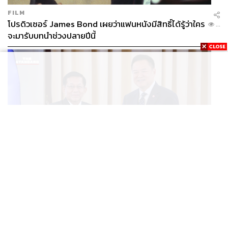
FILM
โปรดิวเซอร์ James Bond เผยว่าแฟนหนังมีสิทธิ์ได้รู้ว่าใคร
...
จะมารับบทนำช่วงปลายปีนี้
WORLD
อนุทิน-มินอ่องหล่าย ออกแถลงการณ์ร่วม หนุนความร่วม
...
มือรอบด้าน ยกระดับปราบอาชญากรรมข้ามชาติ แก้ปัญหา
หมอกควัน-มลพิษทางน้ำ