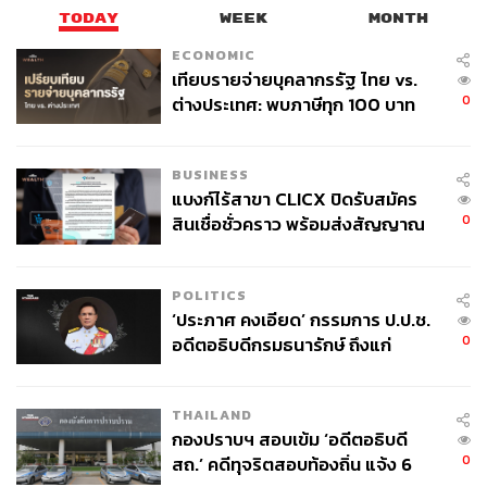
เล่นหรือจัดให้มีการเล่นการพนันขันต่อใดๆ เกี่ยวกับผล
TODAY
WEEK
MONTH
การเลือกตั้ง
ECONOMIC
เทียบรายจ่ายบุคลากรรัฐ ไทย vs.
0
ขาย จำหน่าย จ่ายแจก หรือจัดเลี้ยง สุราทุกชนิดในเขต
ต่างประเทศ: พบภาษีทุก 100 บาท
ของคนไทยใช้ไปกับข้าราชการเฉียด
เลือกตั้ง ระหว่างเวลา 18.00 น. ของวันก่อนวันเลือกตั้ง
40 บาท
1 วัน (6 พฤษภาคม) จนถึงเวลา 18.00 น. ของวันเลือก
BUSINESS
ตั้ง (7 พฤษภาคม)
แบงก์ไร้สาขา CLICX ปิดรับสมัคร
0
สินเชื่อชั่วคราว พร้อมส่งสัญญาณ
นำบัตรเลือกตั้งที่ออกเสียงลงคะแนนแล้วแสดงต่อผู้อื่น
เตือนกลุ่มกู้เงินผิดวัตถุประสงค์-ให้
เพื่อให้ทราบว่าตนได้ลงคะแนนเลือกหรือลงคะแนนไม่
ข้อมูลเท็จ เตรียมดำเนินคดีเด็ดขาด
เลือกผู้สมัครผู้ใด
POLITICS
‘ประภาศ คงเอียด’ กรรมการ ป.ป.ช.
0
อดีตอธิบดีกรมธนารักษ์ ถึงแก่
ระหว่างการออกเสียงลงคะแนน ห้ามใช้เครื่องมือหรือ
อนิจกรรม
อุปกรณ์ใดถ่ายภาพบัตรเลือกตั้ง เพื่อให้เห็นเครื่องหมาย
ลงคะแนนในคูหาเลือกตั้ง
THAILAND
กองปราบฯ สอบเข้ม ‘อดีตอธิบดี
0
สถ.’ คดีทุจริตสอบท้องถิ่น แจ้ง 6
ห้ามจงใจทำเครื่องหมายโดยวิธีใดไว้ที่บัตรเลือกตั้ง