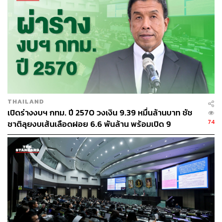
ปลอดภัย ความสงบเรียบร้อย และดูแลการจราจรสำหรับการ
เลือกตั้งล่วงหน้า ดังนี้
มีการเฝ้าระวังสถานการณ์ด้านการข่าวและการสืบสวน
สอบสวนกลุ่มที่ไม่ประสงค์ดี ที่อาจก่อเหตุสร้าง
สถานการณ์ และดูแลรักษาความสงบเรียบร้อยในพื้นที่
มิให้เกิดเหตุการณ์กระทบกระทั่งระหว่างผู้สมัคร เกิด
เหตุประทุษร้ายชีวิต ร่างกาย หรือการตัดคู่แข่งทางการ
เมือง
THAILAND
เปิดร่างงบฯ กทม. ปี 2570 วงเงิน 9.39 หมื่นล้านบาท ชัช
74
ชาติลุยงบเส้นเลือดฝอย 6.6 พันล้าน พร้อมเปิด 9
มีการจัดชุดป้องกันปราบปรามการกระทำผิดกฎหมาย
ยุทธศาสตร์พัฒนาเมือง
เลือกตั้ง และออกตรวจตรา สอดส่อง ป้องกัน มิให้มี
การกระทำความผิดกฎหมายในช่วงโค้งสุดท้าย ตามพ
ระราชบัญญัติประกอบรัฐธรรมนูญว่าด้วยการเลือกตั้ง
สมาชิกสภาผู้แทนราษฎร (ฉบับที่ 2) พ.ศ. 2566 และ
ตามประมวลกฎหมายอาญา เช่น การทำลายป้ายผู้
สมัครรับเลือกตั้ง การซื้อสิทธิขายเสียง