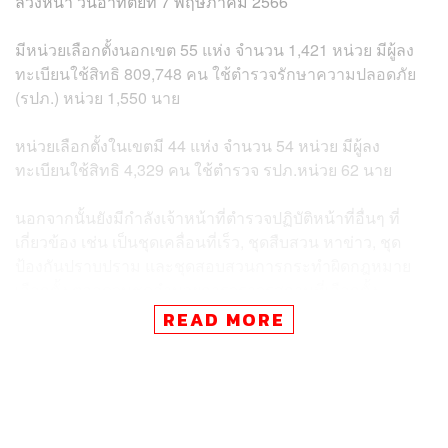
ล่วงหน้า วันอาทิตย์ที่ 7 พฤษภาคม 2566
มีหน่วยเลือกตั้งนอกเขต 55 แห่ง จำนวน 1,421 หน่วย มีผู้ลง
ทะเบียนใช้สิทธิ 809,748 คน ใช้ตำรวจรักษาความปลอดภัย
(รปภ.) หน่วย 1,550 นาย
หน่วยเลือกตั้งในเขตมี 44 แห่ง จำนวน 54 หน่วย มีผู้ลง
ทะเบียนใช้สิทธิ 4,329 คน ใช้ตำรวจ รปภ.หน่วย 62 นาย
นอกจากนั้นยังมีกำลังเจ้าหน้าที่ตำรวจปฏิบัติหน้าที่อื่นๆ ที่
เกี่ยวข้อง เช่น เป็นชุดเคลื่อนที่เร็ว, ชุดสืบสวน หาข่าว, ชุด
ป้องกันปราบปราม และชุดสอบสวนการกระทำผิดกฎหมาย
เลือกตั้ง ตลอดจนชุดอำนวยการจราจรสถานที่เลือกตั้ง
เป็นต้น รวมใช้กำลังพลตำรวจดูแลการเลือกตั้งล่วงหน้า
READ MORE
จำนวนทั้งสิ้น 2,997 นาย
พล.ต.ต. โชคชัย กล่าวว่า ในวันเลือกตั้งล่วงหน้า 7 พฤษภาคม
มีสถานที่เลือกตั้งหลายแห่งที่มีผู้ลงทะเบียนใช้สิทธิเลือกตั้ง
ล่วงหน้าจำนวนมากที่อาจเกิดปัญหาการจราจร เช่น เขต