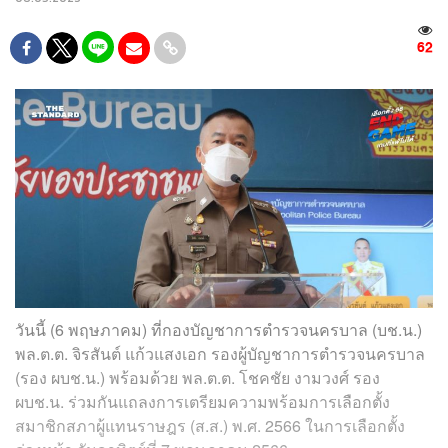
62
วันนี้ (6 พฤษภาคม) ที่กองบัญชาการตำรวจนครบาล (บช.น.)
พล.ต.ต. จิรสันต์ แก้วแสงเอก รองผู้บัญชาการตำรวจนครบาล
(รอง ผบช.น.) พร้อมด้วย พล.ต.ต. โชคชัย งามวงศ์ รอง
ผบช.น. ร่วมกันแถลงการเตรียมความพร้อมการเลือกตั้ง
สมาชิกสภาผู้แทนราษฎร (ส.ส.) พ.ศ. 2566 ในการเลือกตั้ง