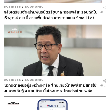
BUSINESS
/
ECONOMIC
คลังเตรียมจำหน่ายพันธบัตรรัฐบาล ‘ออมพลัส’ รอบถัดไป
...
เร็วสุด 4 ก.ย.นี้ อาจเพิ่มสัดส่วนการขายแบบ Small Lot
First มากขึ้น
BUSINESS
/
ECONOMIC
‘เอกนิติ’ เผยอยู่ระหว่างหารือ ‘ไทยเที่ยวไทยพลัส’ มีสิทธิใช้
...
งบจากเงินกู้ 4 แสนล้าน มั่นใจงบต่อ ‘ไทยช่วยไทย พลัส’
เฟส 2 มีเพียงพอ