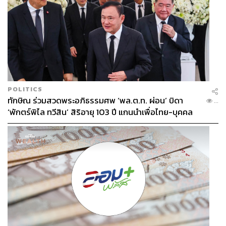
POLITICS
ทักษิณ ร่วมสวดพระอภิธรรมศพ ‘พล.ต.ท. ผ่อน’ บิดา
...
‘พักตร์พิไล ทวีสิน’ สิริอายุ 103 ปี แกนนำเพื่อไทย-บุคคล
หลากวงการร่วมอาลัย