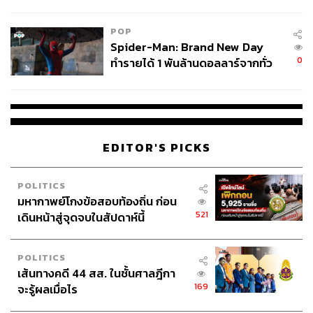
ข้อหาหนัก จ่อชง ป.ป.ช. 12 ส.ค. นี้
นอกจากเครื่องหมายที่ลงคะแนน
POP
Spider-Man: Brand New Day
ห้ามนำบัตรเลือกตั้งใส่ในหีบบัตรเลือกตั้ง โดยไม่มี
0
ทำรายได้ 1 พันล้านดอลลาร์จากทั่ว
อำนาจโดยชอบด้วยกฎหมาย หรือกระทำการใดใน
โลกภายใน 6 วัน
บัญชีรายชื่อผู้มีสิทธิเลือกตั้ง เพื่อแสดงว่ามีผู้มาแสดงตน
เพื่อออกเสียงลงคะแนน โดยผิดไปจากความจริง หรือ
กระทำการใดอันเป็นเหตุให้มีบัตรเลือกตั้งเพิ่มขึ้นจาก
ความจริง
EDITOR'S PICKS
หากพบเห็นผู้กระทำความผิดสามารถแจ้งเบาะแสได้ที่
POLITICS
หมายเลขโทรศัพท์ 191 หรือแจ้งเรื่องร้องเรียนที่กอง
มหากาพย์โกงข้อสอบท้องถิ่น ก่อน
บัญชาการตำรวจนครบาลได้ตลอด 24 ชั่วโมง
521
เดินหน้าสู่จุดจบในสัปดาห์นี้
TAGS:
มหาวิทยาลัยรามคำแหง
จิรสันต์ แก้วแสงเอก
เลือกตั้ง 2566
เลือกตั้งล่วงหน้า 2566
POLITICS
โชคชัย งามวงศ์
กรุงเทพมหานคร
เส้นทางคดี 44 สส. ในชั้นศาลฎีกา
กองบัญชาการตำรวจนครบาล
169
จะรู้ผลเมื่อไร