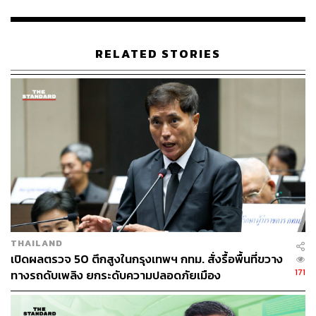
พรรคการเมืองแต่ละพรรคหรือผู้สนับสนุน บรรยากาศ
การเมืองของไทยเข้าสู่โหมดของความเป็นประชาธิปไตย
การที่จะมาคิดในการทำลายล้างคู่แข่งโดยวิธีต่างๆ ที่ผิด
RELATED STORIES
กฎหมาย ก็ไม่ควรที่จะกระทำ เพราะทุกสิ่งทุกอย่างมี
กฎหมายที่คอยคุ้มครองป้องกัน และดำเนินคดีกับผู้กระทำผิด
กฎหมาย ไม่คุ้มกัน
หากรักพรรคไหน ให้ใช้ปากกาของท่านในวันที่ 7 กับวันที่ 14
ในการกำหนดทิศทางของประเทศ ไม่จำเป็นต้องไปทำลาย
ป้ายหรือไปทำให้พรรคอื่นได้รับความเสียหายโดยที่ไม่ใช่วิถี
ทางประชาธิปไตย
ทั้งนี้ การทำลายป้ายมีความผิดในข้อหาทำให้เสียทรัพย์ ซึ่งที่
จับกุมผู้ที่ทำลายป้ายส่วนใหญ่จะเป็นผู้ที่เมาสุรา วิกลจริต และ
THAILAND
ภัยธรรมชาติ
เปิดผลตรวจ 50 ตึกสูงในกรุงเทพฯ กทม. สั่งรื้อพื้นที่ขวาง
171
ทางรถดับเพลิง ยกระดับความปลอดภัยเมือง
ด้าน พล.ต.ต. จิรสันต์ กล่าวว่า กองบัญชาการตำรวจนครบาล
ได้เตรียมความพร้อมและมีมาตรการดูแล รักษาความ