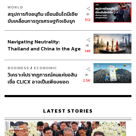
WORLD
สรุปภารกิจอนุทิน เยือนอินโดนีเซีย
512
ขับเคลื่อนการทูตเศรษฐกิจเชิงรุก
ประกาศหุ้นส่วนยุทธศาสตร์ไทย –
อินโดนีเซีย
Navigating Neutrality:
62
Thailand and China in the Age
149
of a New Global Order
ABOUT THE AUTHOR
BUSINESS
/
ECONOMIC
THE STANDARD TEAM
วิเคราะห์ปรากฏการณ์คนแห่ขอสิน
กองบรรณาธิการ THE STANDARD
2.5K
เชื่อ CLICX อาจเป็นเพียงยอด
ภูเขาน้ำแข็ง ของปัญหาหนี้ครัว
เรือนไทยที่ถูกซุกไว้
LATEST STORIES