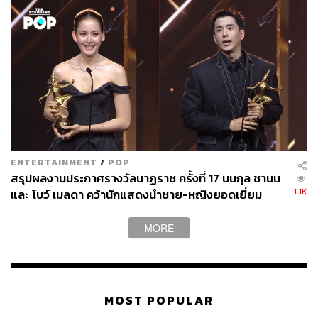
รางวัล
สารคดียอดเยี่ยม
สารคดี
คนชายขอบ ตอน มอแกน ลมหายใจสุดท้าย
จากสถานีโทรทัศน์ไทยพีบีเอส ออกอากาศทางสถานี
โทรทัศน์ไทยพีบีเอส ช่องหมายเลข 3
รางวัล
สกู๊ปข่าวยอดเยี่ยม
สกู๊ป ‘สูญสิ้น สูญหาย แต่ไม่สิ้นหวัง’ จากบริษัท ไทย บร
อดคาสติ้ง จำกัด ออกอากาศทางสถานีโทรทัศน์ช่อง
เวิร์คพอยท์ หมายเลข 23
ENTERTAINMENT
/
POP
สกู๊ป ‘ทวงคืนสมบัติชาติจากสหรัฐฯ’ จากสถานีโทรทัศน์
สรุปผลงานประกาศรางวัลนาฏราช ครั้งที่ 17 นนกุล ชานน
ไทยพีบีเอส ออกอากาศทางสถานีโทรทัศน์ไทยพีบีเอส
1.1K
และ โบว์ เมลดา คว้านักแสดงนำชาย-หญิงยอดเยี่ยม
ช่องหมายเลข 3
MORE
ประเภทละครและซีรีส์สำหรับแพลตฟอร์มออนไลน์
รางวัลละครและซีรีส์ยอดเยี่ยม
MOST POPULAR
แปลรักฉันด้วยใจเธอ
จากบริษัท นาดาว บางกอก จำกัด