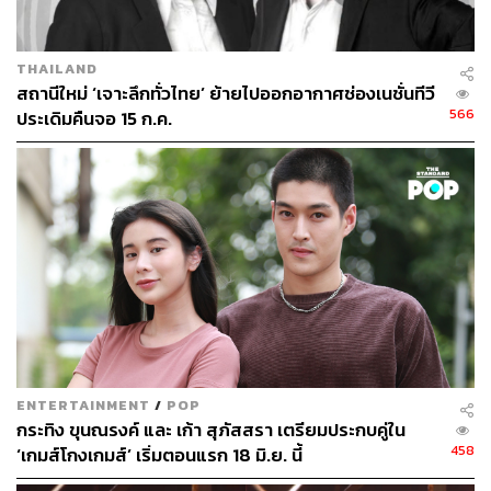
โคเนีย เอช กรุ๊ป จำกัด ออกอากาศทางช่อง 7 HD
รางวัลวาไรตี้ยอดเยี่ยม
THAILAND
รายการ
SUPER 100 อัจฉริยะเกินร้อย
จากบริษัท ซู
สถานีใหม่ ‘เจาะลึกทั่วไทย’ ย้ายไปออกอากาศช่องเนชั่นทีวี
566
ประเดิมคืนจอ 15 ก.ค.
เปอร์จิ๋ว จำกัด ออกอากาศทางสถานีโทรทัศน์ช่องเวิร์ค
พอยท์ หมายเลข 23
รางวัลพิธีกรยอดเยี่ยม
กรรชัย กำเนิดพลอย รายการ
โหนกระแส
จาก บริษัท บี
อีซี-มัลติมีเดีย จำกัด ออกอากาศทางสถานีวิทยุโทรทัศน์
ไทยทีวีสีช่อง 3 HD
รางวัล
รายการเด็กยอดเยี่ยม
รายการ
SUPER 10 อัจฉริยะพันธุ์จิ๋ว
จากบริษัท ไทย
บรอดคาสติ้ง จำกัด ออกอากาศทางสถานีโทรทัศน์ช่อง
ENTERTAINMENT
/
POP
กระทิง ขุนณรงค์ และ เก้า สุภัสสรา เตรียมประกบคู่ใน
เวิร์คพอยท์ หมายเลข 23
458
‘เกมส์โกงเกมส์’ เริ่มตอนแรก 18 มิ.ย. นี้