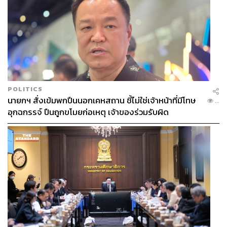
รางวัลเพลงละครยอดเยี่ยม
เพลง
คั่นกู
ขับร้องโดย ไบร์ท-วชิรวิชญ์ ชีวอารี จากซีรีส์
เพราะเราคู่กัน 2gether The Series
ออกอากาศทาง
ช่อง GMM25
POLITICS
รางวัลบทโทรทัศน์ยอดเยี่ยม
นายกฯ สั่งเข้มพกปืนนอกเคหสถาน ชี้ไม่ใช่เจ้าหน้าที่มีโทษ
...
One Year 365 วัน บ้านฉัน บ้านเธอ
โดย อมราพร
อุกฉกรรจ์ ปืนถูกขโมยก่อเหตุ เจ้าของร่วมรับผิด
แผ่นดินทอง / ทศพร ทิพย์ทินกร / จิราพร แซ่ลี้ และ จิรัศ
ยา วงษ์สุทิน ออกอากาศทางสถานีโทรทัศน์ช่อง
one31
รางวัลออกแบบคอมพิวเตอร์กราฟิกยอดเยี่ยม
อสรพิษ
โดย กบาลใส อนิเมชั่น / ณรงค์กรณ์ เหล่าศรี
สิน / กัญญารัตน์ วิริยุตตศิลป์ และ สัพพัญญู เตียว
พาณิชย์เจริญ ออกอากาศทางสถานีโทรทัศน์ช่อง
one31