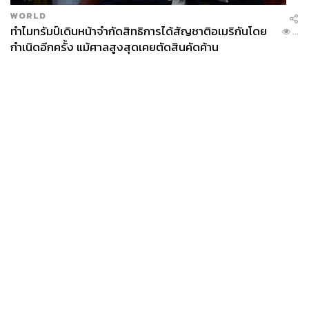
รางวัล
รายการเพลงและบันเทิงยอดเยี่ยม
WORLD
รายการ
พุธทอล์ค พุธโทร
จาก บริษัท เอไทม์ มีเดีย
ทำไมทรัมป์เดินหน้าจำกัดสิทธิการได้สัญชาติอเมริกันโดย
...
จำกัด ออกอากาศทางคลื่น EFM 94
กำเนิดอีกครั้ง แม้ศาลสูงสุดเคยตัดสินคัดค้าน
รางวัล
ผู้จัดรายการข่าวและสาระยอดเยี่ยม
ไพศาล มังกรไชยา รายการ
เจาะลึกประเด็นร้อน
จาก
บริษัท อสมท จำกัด (มหาชน) ออกอากาศทาง MCOT
News FM 100.5 MHz
รางวัล
ผู้จัดรายการเพลงและบันเทิงยอดเยี่ยม
News
Wealth
Pop
ตฤณ เรืองกิจรัตนกุล (DJ โก) รายการ
กรีนเวฟ 106.5
Podcast
Video
Now
FM
จาก บริษัท เอไทม์ มีเดีย จำกัด ออกอากาศทาง FM
Opinion
Careers
Events
106.5 MHz
Privacy
About
Contact
Policy
FOR
รางวัล
สถานีท้องถิ่นข่าวและสาระยอดเยี่ยม (สถานีต่าง
ADVERTISING
จังหวัด)
MEMBERSHIP
สถานีวิทยุ อสมท จ.ยะลา จาก สถานีวิทยุ อสมท
(มหาชน) จ.ยะลา ออกอากาศทางสถานีวิทยุ อสมท