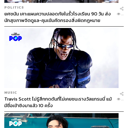
POLITICS
รางวัลเครื่องแต่งกายยอดเยี่ยม
ยศชนัน เคาะแผนความปลอดภัยในรั้วโรงเรียน 90 วัน ส่ง
...
รักแลกภพ
โดย นพดล เตโช ออกอากาศทางสถานี
นักสุขภาพจิตดูแล-คุมเข้มคัดกรองสิ่งผิดกฎหมาย
โทรทัศน์ช่อง one31
รางวัลลำดับภาพยอดเยี่ยม
ฉลาดเกมส์โกง
โดย Foolhouse Production ออก
อากาศทางสถานีโทรทัศน์ช่อง one31
รางวัลกำกับภาพยอดเยี่ยม
ฉลาดเกมส์โกง
โดย บุณยนุช ไกรทอง ออกอากาศทาง
สถานีโทรทัศน์ช่อง one31
MUSIC
Travis Scott ไม่รู้สึกกดดันที่ไม่เคยชนะรางวัลแกรมมี่ แม้
...
รางวัลกำกับศิลป์ยอดเยี่ยม
มีชื่อเข้าชิงมาแล้ว 10 ครั้ง
รักแลกภพ
โดย จิรเดช ทัศนศร ออกอากาศทางสถานี
โทรทัศน์ช่อง one31