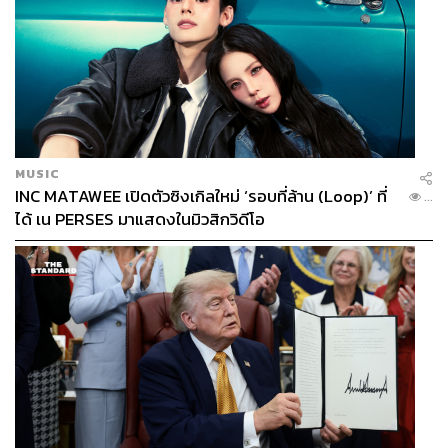
ประเภทวิทยุ
รางวัลสถานีข่าวและสาระยอดเยี่ยม
สถานีวิทยุ MCOT News FM 100.5 จาก บริษัท อสมท
จำกัด (มหาชน) ออกอากาศทาง MCOT News FM
100.5 MHz
MUSIC
INC MATAWEE เปิดตัวซิงเกิลใหม่ ‘รอบที่ล้าน (Loop)’ ที่
...
ได้ เน PERSES มาแสดงในมิวสิกวิดีโอ
รางวัล
สถานีเพลงและบันเทิงยอดเยี่ยม
สถานีวิทยุกรีนเวฟ 106.5 FM จาก บริษัท เอไทม์ มีเดีย
จำกัด ออกอากาศทาง FM 106.5 MHz
รางวัล
รายการข่าวและสาระยอดเยี่ยม
รายการ
เจาะลึกประเด็นร้อน
จาก บริษัท อสมท จำกัด
(มหาชน) ออกอากาศทาง MCOT News FM 100.5
MHz