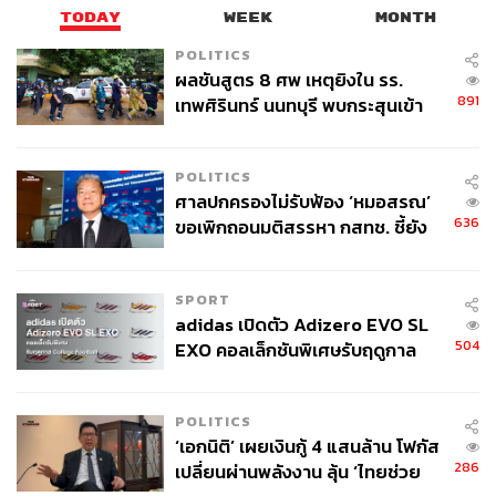
และ บริษัท ไลน์ คอมพานี (ประเทศไทย) จำกัดออก
TODAY
WEEK
MONTH
อากาศทาง LINE TV
POLITICS
ผลชันสูตร 8 ศพ เหตุยิงใน รร.
891
รางวัลบท Original ละครและซีรีส์ยอดเยี่ยม
เทพศิรินทร์ นนทบุรี พบกระสุนเข้า
จุดสำคัญ ‘ศีรษะ-หน้าอก’ ครูถูกยิง
แปลรักฉันด้วยใจเธอ
จากบริษัท นาดาว บางกอก จำกัด
4 นัด จากระยะไกล
และ บริษัท ไลน์ คอมพานี (ประเทศไทย) จำกัด ออก
POLITICS
อากาศทาง LINE TV
ศาลปกครองไม่รับฟ้อง ‘หมอสรณ’
636
ขอเพิกถอนมติสรรหา กสทช. ชี้ยัง
รางวัลนักแสดงนำหญิงยอดเยี่ยม
ไม่ใช่ผู้เดือดร้อนเสียหาย
เขมนิจ จามิกรณ์ จากละครเรื่อง
Mother เรียกฉันว่า…
แม่
ออกอากาศทาง LINE TV
SPORT
adidas เปิดตัว Adizero EVO SL
504
EXO คอลเล็กชันพิเศษรับฤดูกาล
รางวัลนักแสดงนำชายยอดเยี่ยม
College Football
บิวกิ้น-พุฒิพงศ์ อัสสรัตนกุล จากละครเรื่อง
แปลรักฉัน
ด้วยใจเธอ
ออกอากาศทาง LINE TV
POLITICS
‘เอกนิติ’ เผยเงินกู้ 4 แสนล้าน โฟกัส
286
เปลี่ยนผ่านพลังงาน ลุ้น ‘ไทยช่วย
รางวัล Drama Series of The Year