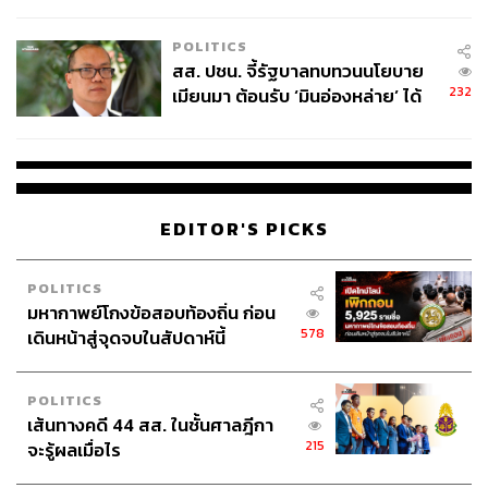
ไทยพลัส’ เฟส 2 รอประเมินความ
แปลรักฉันด้วยใจเธอ
จากบริษัท นาดาว บางกอก จำกัด
เหมาะสม
และ บริษัท ไลน์ คอมพานี (ประเทศไทย) จำกัด ออก
POLITICS
อากาศทาง LINE TV
สส. ปชน. จี้รัฐบาลทบทวนนโยบาย
232
เมียนมา ต้อนรับ ‘มินอ่องหล่าย’ ได้
แค่สัญญาว่างเปล่า
ประเภทละครโทรทัศน์
รางวัลละครยอดเยี่ยม
EDITOR'S PICKS
ฉลาดเกมส์โกง
จากบริษัท จีดีเอช ห้าห้าเก้า จำกัด ออก
อากาศทางสถานีโทรทัศน์ช่อง one31
POLITICS
มหากาพย์โกงข้อสอบท้องถิ่น ก่อน
รางวัลผู้กำกับยอดเยี่ยม
578
เดินหน้าสู่จุดจบในสัปดาห์นี้
พัฒน์ บุญนิธิพัฒน์ จากละครเรื่อง
ฉลาดเกมส์โกง
ออก
อากาศทางสถานีโทรทัศน์ช่อง one31
POLITICS
เส้นทางคดี 44 สส. ในชั้นศาลฎีกา
รางวัลนักแสดงนำชายยอดเยี่ยม
215
จะรู้ผลเมื่อไร
ธนภพ ลีรัตนขจร จากละครเรื่อง
ขอเกิดใหม่ใกล้ๆ เธอ
ออกอากาศทางสถานีโทรทัศน์ช่อง one31