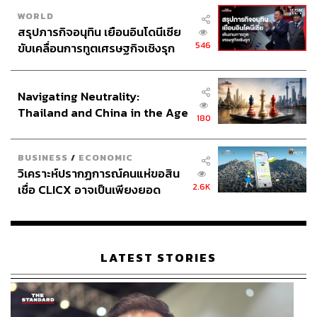
WORLD
สรุปภารกิจอนุทิน เยือนอินโดนีเซีย
รางวัลนักแสดงนำหญิงยอดเยี่ยม
546
ขับเคลื่อนการทูตเศรษฐกิจเชิงรุก
สุวนันท์ ปุณณกันต์ จากละครเรื่อง
อุ้มรักเกมลวง
ออก
ประกาศหุ้นส่วนยุทธศาสตร์ไทย –
อากาศทางสถานีโทรทัศน์ช่อง one31
อินโดนีเซีย
Navigating Neutrality:
Thailand and China in the Age
รางวัลนักแสดงสมทบชายยอดเยี่ยม
180
of a New Global Order
ดอม เหตระกูล จากละครเรื่อง
อุ้มรักเกมลวง
ออก
อากาศทางสถานีโทรทัศน์ช่อง one31
BUSINESS
/
ECONOMIC
วิเคราะห์ปรากฏการณ์คนแห่ขอสิน
2.6K
เชื่อ CLICX อาจเป็นเพียงยอด
รางวัลนักแสดงสมทบหญิงยอดเยี่ยม
ภูเขาน้ำแข็ง ของปัญหาหนี้ครัว
คัทลียา แมคอินทอช จากละครเรื่อง
One Year 365 วัน
เรือนไทยที่ถูกซุกไว้
บ้านฉัน บ้านเธอ
ออกอากาศทางสถานีโทรทัศน์ช่อง
one31
LATEST STORIES
รางวัลทีมนักแสดงยอดเยี่ยม
ฉลาดเกมส์โกง
จากบริษัท จีดีเอช ห้าห้าเก้า จำกัด ออก
อากาศทางสถานีโทรทัศน์ช่อง one31