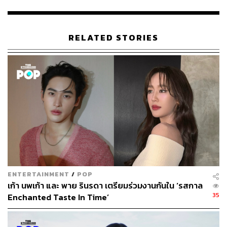
จากละครเรื่อง
Voice in The Rain (เสียงรักในสายฝน)
และ รมิดา จีรนรภัทร จากละครเรื่อง
After Dark The Series
อาทิตย์อัสดง
RELATED STORIES
สำหรับผลการประกาศรางวัลทุกประเภทมีดังนี้
ประเภทรายการข่าว
รางวัลรายการข่าวยอดเยี่ยม
รายการ
ไทยรัฐนิวส์โชว์
จากบริษัท ทริปเปิล วี บรอด
คาสท์ จำกัด ออกอากาศทางสถานีโทรทัศน์ไทยรัฐทีวี
ช่อง 32
รางวัลรายการเล่าข่าวยอดเยี่ยม
ENTERTAINMENT
/
POP
รายการ
ข่าวใส่ใข่
จากบริษัท ทริปเปิล วี บรอดคาสท์
เก้า นพเก้า และ พาย รินรดา เตรียมร่วมงานกันใน ‘รสกาล
จำกัด ออกอากาศทางสถานีโทรทัศน์ไทยรัฐทีวี ช่อง 32
35
Enchanted Taste In Time’
รางวัลผู้ประกาศข่าวชายยอดเยี่ยม
อนุวัต เฟื่องทองแดง รายการ
สนามข่าว 7 สี
จากบริษัท