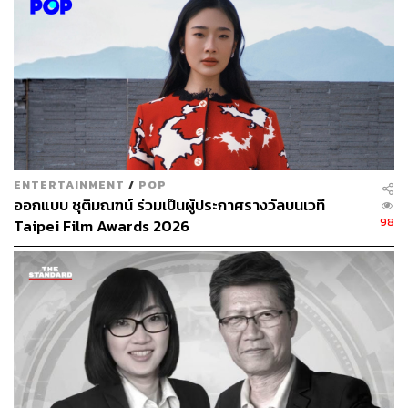
กรุงเทพโทรทัศน์และวิทยุ จำกัด ออกอากาศทางช่อง 7
HD
รางวัลผู้ประกาศข่าวหญิงยอดเยี่ยม
ณัฏฐา โกมลวาทิน รายการ
ที่นี่ไทยพีบีเอส
จากสถานี
โทรทัศน์ไทยพีบีเอส ออกอากาศทางสถานีโทรทัศน์ไทย
พีบีเอส ช่องหมายเลข 3
ENTERTAINMENT
/
POP
ประเภทรายการโทรทัศน์
ออกแบบ ชุติมณฑน์ ร่วมเป็นผู้ประกาศรางวัลบนเวที
98
Taipei Film Awards 2026
รางวัลทอล์คโชว์ยอดเยี่ยม
รายการ
เปอร์สเปกทิฟ (Perspective)
จากบริษัท เจ เอส
แอล โกลบอล มีเดีย จำกัด และบริษัท แบล็คดอท จำกัด
ออกอากาศทางช่อง 9 MCOT HD
รางวัลเกมโชว์ยอดเยี่ยม
รายการ
Masterchef All Stars Thailand
จากบริษัท เฮลิ