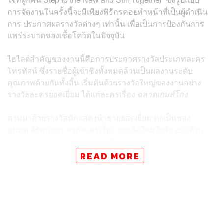
การจัดงานในครั้งนี้จะมีเพียงพิธีกรคอยทำหน้าที่เป็นผู้ดำเนิน
การ ประกาศผลรางวัลต่างๆ เท่านั้น เพื่อเป็นการป้องกันการ
แพร่ระบาดของเชื้อโควิดในปัจจุบัน
ไฮไลต์สำคัญของงานนี้คือการประกาศรางวัลประเภทละคร
โทรทัศน์ ซึ่งรายชื่อผู้เข้าชิงทั้งหมดล้วนเป็นผลงานระดับ
คุณภาพด้วยกันทั้งสิ้น เริ่มต้นด้วยรางวัลใหญ่ของงานอย่าง
รางวัลละครยอดเยี่ยม ได้แก่ละครเรื่อง
ฉลาดเกมส์โกง
ตามมาด้วยรางวัลนักแสดงนำชายยอดเยี่ยม ตกเป็นของ
ธนภพ ลีรัตนขจร จากละครเรื่อง
ขอเกิดใหม่ใกล้ๆ เธอ
ด้าน
รางวัลนักแสดงสมทบชายยอดเยี่ยม ตกเป็นของ ดอม เห
ตระกูล จากละครเรื่อง
อุ้มรักเกมลวง
READ MORE
สำหรับรางวัลนักแสดงนำหญิงยอดเยี่ยม ได้แก่ สุวนันท์ ปุณณ
กันต์ จากละครเรื่อง
อุ้มรักเกมลวง
ในขณะที่รางวัลนักแสดง
สมทบหญิงยอดเยี่ยม ตกเป็นของ คัทลียา แมคอินทอช จาก
ละครเรื่อง
One Year 365 วัน บ้านฉัน บ้านเธอ