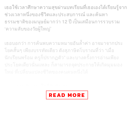
เธอใช้เวลาศึกษาความสุขผ่านบทเรียนที่เธอเองได้เรียนรู้จาก
ช่วงเวลาหนึ่งของชีวิตและประสบการณ์ และค้นหา
ธรรมชาติของมนุษย์มากว่า 12 ปี เป็นเสมือนการรวบรวม
‘ความลับของวัยผู้ใหญ่’
เธอบอกว่า การค้นพบความหมายอันล้ำค่า อาจมาจากประ
โยคสั้นๆ เพียงบรรทัดเดียว ดังสุภาษิตโบราณที่ว่า “เมื่อ
นักเรียนพร้อม ครูก็ปรากฏตัว” และบางครั้งการอ่านเพียง
ประโยคเดียวนั่นแหละ ก็สามารถจุดประกายให้เกิดมุมมอง
ใหม่ ที่เปลี่ยนแปลงชีวิตของคนคนหนึ่งได้
ยอมรับ และใจดีกับตัวเอง
READ MORE
เราควรคาดหวังจากตัวเองมากกว่าคาดหวังจากผู้อื่น และเพื่อ
ความสุขที่มากขึ้น จงแสวงหาความเมตตาที่มีต่อตนเอง ควร
ยอมรับขีดจำกัดตามธรรมชาติของตนเอง เพื่อแสวงหาการ
เติบโต และผลักดัน พัฒนา ตัวเองเสมอ และอย่าติดกับดัก
ความสบาย (Comfort zone) จนเกินไป