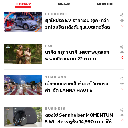
wMxvHlleHRuA2FlbQIxMQABHvQPJrAY5DhY44OJ
TODAY
WEEK
MONTH
IeBQgKHhtWjME6rGl-f0eXnyKzdQZMyqG-W4rzBK
ECONOMIC
M03k_aem_Pg8lJw18Fgk3qHIcb5o9qA
ยุคใหม่รถ EV ราคาเริ่ม (ถูก) กว่า
0
รถไฮบริด หลังต้นทุนแบตเตอรี่ลด
ลง - จีนแห่บุกตลาดเกิดใหม่
สามารถติดตาม THE STANDARD WEALTH
ผ่านแอปพลิเคชันต่างๆ ที่คุณสะดวกหรือใช้งานอยู่แล้วได้เลย
POP
นาคี๓ ครุฑา นาคี เผยภาพชุดแรก
0
พร้อมปักวันฉาย 22 ต.ค. นี้
THAILAND
TAGS:
ความสุข
ผู้ใหญ่
เมื่อถนนกลายเป็นรันเวย์ ‘แยกริน
0
คำ’ จัด LANNA HAUTE
COUTURE กลางสายฝน
BUSINESS
ลองใช้ Sennheiser MOMENTUM
0
5 Wireless หูฟัง 14,990 บาท ที่ให้