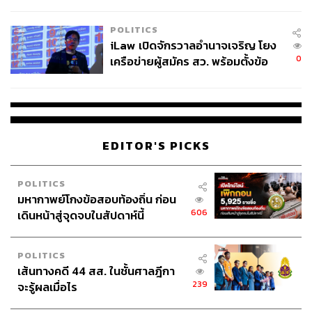
ผู้ใช้ถอดเปลี่ยนแบตเองได้ ก่อนกฎ
4.8K
EU บังคับปีหน้า
POLITICS
iLaw เปิดจักรวาลอำนาจเจริญ โยง
ABOUT THE AUTHOR
0
เครือข่ายผู้สมัคร สว. พร้อมตั้งข้อ
สังเกตลงสมัครตรงคุณสมบัติหรือ
เสาวลักษณ์ เขตสูงเนิน
ไม่
Content Creator THE STANDARD WEALTH
EDITOR'S PICKS
POLITICS
มหากาพย์โกงข้อสอบท้องถิ่น ก่อน
606
เดินหน้าสู่จุดจบในสัปดาห์นี้
POLITICS
เส้นทางคดี 44 สส. ในชั้นศาลฎีกา
239
จะรู้ผลเมื่อไร