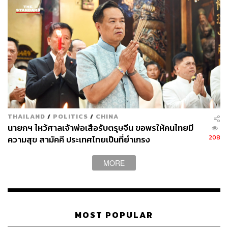
กว่าการเปลี่ยนแปลงตัวเอง แทนที่จะพยายามเป็น ‘คนตื่นเช้า’
ให้ทำงานที่หนักหน่วงที่สุดในช่วงเย็น บางครั้งจงยอมรับ
ธรรมชาติของการเป็นนักวิ่งระยะสั้นในตัวคุณเอง และความ
จริงที่ว่า คุณจะทำงานได้ดีที่สุดเมื่อต้องเร่งรีบเพื่อให้ทัน
เดดไลน์
นก ผึ้ง และค้างคาว ล้วนบินได้ แต่ใช้ปีกที่ต่างกัน
เราทุกคนเกิดมาต่างกัน ไม่มีกฎเกณฑ์อะไรที่ตายตัวและ
ใช้ได้กับทุกคน! คุณควรมองหาวิธีการและเครื่องมือ ตัวช่วย
THAILAND
/
POLITICS
/
CHINA
ที่เหมาะสมกับคุณที่สุด
นายกฯ ไหว้ศาลเจ้าพ่อเสือรับตรุษจีน ขอพรให้คนไทยมี
208
ความสุข สามัคคี ประเทศไทยเป็นที่ยำเกรง
ภาพ: Rudzhan Nagiev / Getty Images
MORE
อ้างอิง
https://www.cnbc.com/2025/09/10/i-study-happiness-
for-a-living-use-these-short-little-reminders-to-be-hap
MOST POPULAR
pier-more-confident-every-day.html?fbclid=IwQ0xDS