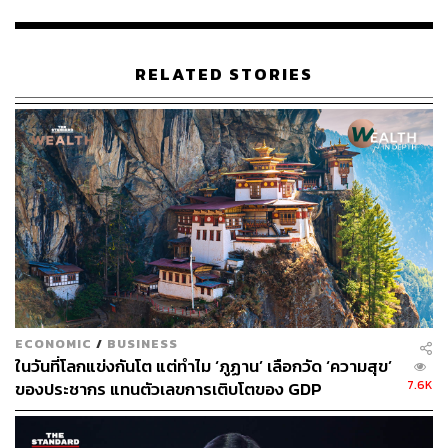
RELATED STORIES
ข่าวที่เกี่ยวข้อง:
ตอนอายุ 20 ต้นๆ ผมไม่เชื่อในวันหยุดและพักร้อน แต่ ‘ว
อร์เรน บัฟเฟตต์’ เตือนเสมอ มีเงินก็ซื้อเวลาไม่ได้ ‘บิล เก
ตส์’ เผย อยากมีแรงทำงานไปอีกสัก 20-30 ปี
คอนเนกชัน ความสดใส และเวลา’ อ่าน 7 เรื่องราวผ่าน
ตัวตนที่ซ่อนอยู่ใน Taylor Swift ที่ทำให้ธุรกิจประสบคว
ามสำเร็จระดับโลก
ทำไม ‘Gen Z’ ทุ่มไปกับการซื้อของแบรนด์เนม มองกา
รซื้อบ้านสักหลังและออมเกษียณเป็นเรื่องยากและไกลเ
กินฝัน?
ECONOMIC
/
BUSINESS
7 อาชีพเสริมสุดปัง ไม่ต้องใช้วุฒิการศึกษา อยู่มุมไหนข
ในวันที่โลกแข่งกันโต แต่ทำไม ‘ภูฏาน’ เลือกวัด ‘ความสุข’
องโลกก็สามารถทำได้ อัปค่าตัวสูง 300 ดอลลาร์ต่อชั่ว
7.6K
ของประชากร แทนตัวเลขการเติบโตของ GDP
โมง