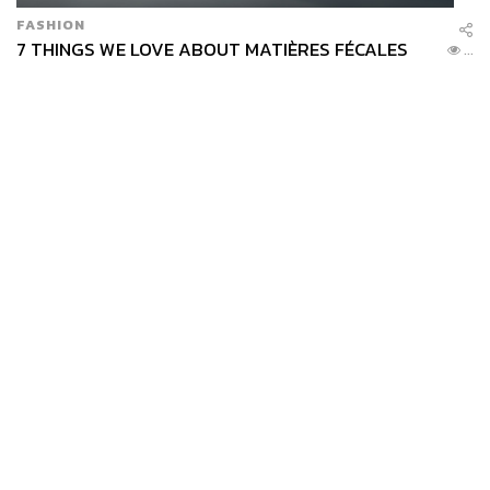
FASHION
7 THINGS WE LOVE ABOUT MATIÈRES FÉCALES
...
News
Wealth
Pop
Podcast
Video
Now
Opinion
Careers
Events
Privacy
About
Contact
Policy
FOR
ADVERTISING
MEMBERSHIP