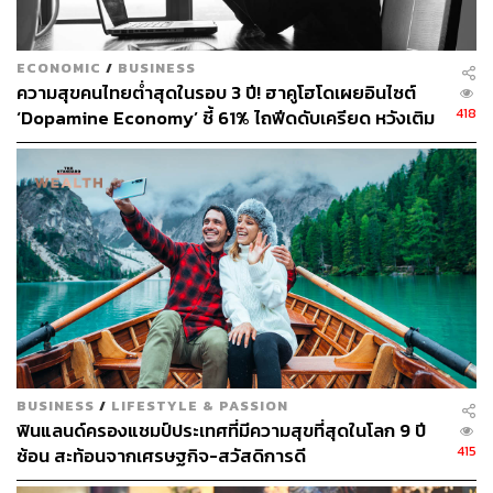
ก่อนที่จะตัดสินว่าสิ่งนั้นไม่ดี บางทีนั่นอาจไม่เหมาะกับ
ECONOMIC
/
BUSINESS
รสนิยมเรา
ความสุขคนไทยต่ำสุดในรอบ 3 ปี! ฮาคูโฮโดเผยอินไซต์
ก่อนที่จะบอกว่า บางสิ่งไม่ดีต่อสุขภาพ ไม่มีประสิทธิภาพ
418
‘Dopamine Economy’ ชี้ 61% ไถฟีดดับเครียด หวังเติม
อันตราย น่าขยะแขยง หรือผิดศีลธรรม เราควรพิจารณาว่า
พลังใจรายวัน
บางทีสิ่งนี้อาจไม่เหมาะกับรสนิยมของเราก็เป็นได้
การแบ่งงานกันทำ มักนำไปสู่การละทิ้งงาน
เราทุกคน
ต่างเคยประสบกับปรากฏการณ์นี้
ไม่มีอะไรที่เหนื่อยไปกว่า งานที่ไม่เคยเริ่มต้นลงมือทำ
เธอแชร์ประสบการณ์ที่ รู้สึกเหนื่อยล้ามาทั้งสัปดาห์ เพราะ
เลื่อนการเขียนอีเมล ซึ่งสุดท้ายแล้วฉันใช้เวลาร่างแค่ 20
วินาที แค่ลงมือทำมันซะ
BUSINESS
/
LIFESTYLE & PASSION
การเปลี่ยนแปลงสภาพแวดล้อม อาจง่ายกว่าการ
ฟินแลนด์ครองแชมป์ประเทศที่มีความสุขที่สุดในโลก 9 ปี
เปลี่ยนแปลงตัวเอง
415
ซ้อน สะท้อนจากเศรษฐกิจ-สวัสดิการดี
การเปลี่ยนแปลงสภาพแวดล้อมและตารางเวลาของเราง่าย