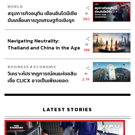
WORLD
สรุปภารกิจอนุทิน เยือนอินโดนีเซีย
562
ขับเคลื่อนการทูตเศรษฐกิจเชิงรุก
ประกาศหุ้นส่วนยุทธศาสตร์ไทย –
อินโดนีเซีย
Navigating Neutrality:
Thailand and China in the Age
198
of a New Global Order
BUSINESS
/
ECONOMIC
วิเคราะห์ปรากฏการณ์คนแห่ขอสิน
2.7K
เชื่อ CLICX อาจเป็นเพียงยอด
ภูเขาน้ำแข็ง ของปัญหาหนี้ครัว
เรือนไทยที่ถูกซุกไว้
LATEST STORIES