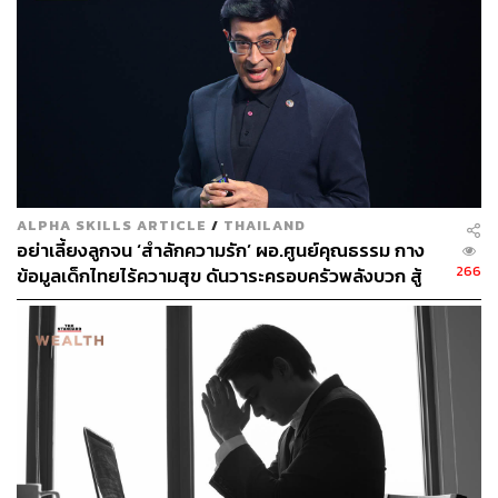
ไม่มีใครสมบูรณ์แบบ อย่าลดมาตรฐาน
หากคุณรู้สึกถูกครอบงำด้วยความสมบูรณ์แบบ อย่ากังวลกับ
การลดมาตรฐานของคุณ แต่ให้พยายามจัดการกับความวิตก
กังวลของคุณจะดีกว่า
ALPHA SKILLS ARTICLE
/
THAILAND
ความน่านับถือ มาจากการสังเกตของผู้คนเสมอ
อย่าเลี้ยงลูกจน ‘สำลักความรัก’ ผอ.ศูนย์คุณธรรม กาง
เราไม่สามารถได้รับความไว้วางใจและความชื่นชมจากคน
266
ข้อมูลเด็กไทยไร้ความสุข ดันวาระครอบครัวพลังบวก สู้
รอบข้างได้ในทันที หลายคนรู้สึกสับสนเมื่อความพยายาม
โลกยุค AI
ของพวกเขาไม่ได้รับการยอมรับ แต่ปัญหาคือไม่มีใครรู้ว่า
คุณกำลังทำอะไรอยู่
หากเราไม่ล้มบ้าง แปลว่าเรายังพยายามไม่มากพอ
การพยายามหลีกเลี่ยงความล้มเหลว เท่ากับเรากำลังหลีก
เลี่ยงความเสี่ยงและความท้าทายที่นำไปสู่ความสำเร็จและ
โอกาสดีๆ