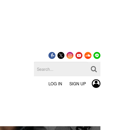
LOG IN
SIGN UP