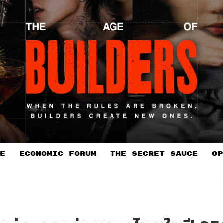
E
ECONOMIC FORUM
THE SECRET SAUCE​
OP