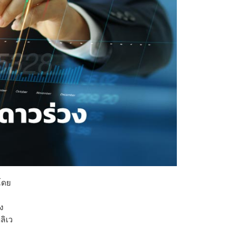
โดย
ง
ลิเว