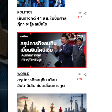
POLITICS
215
เส้นทางคดี 44 สส. ในชั้นศาล
ฎีกา จะรู้ผลเมื่อไร
WORLD
546
สรุปภารกิจอนุทิน เยือน
อินโดนีเซีย ขับเคลื่อนการทูต
เศรษฐกิจเชิงรุก ประกาศหุ้น
ส่วนยุทธศาสตร์ไทย –
อินโดนีเซีย