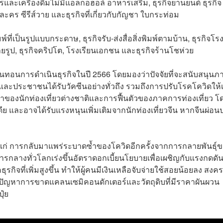
หารและเครื่องดื่มไม่มีแอลกอฮอล์ อาหารเสริม, ธุรกิจยานยนต์ ธุรกิจ
ละคร ซีรีส์วาย และธุรกิจที่เกี่ยวกับกัญชา ใบกระท่อม
ิมพ์ที่เป็นรูปแบบกระดาษ, ธุรกิจรับ-ส่งสื่อสิ่งพิมพ์ตามบ้าน, ธุรกิจโร
่ายรูป, ธุรกิจคริปโต, โรงเรียนเอกชน และธุรกิจร้านโชห่วย
บั่นทอนการดำเนินธุรกิจในปี 2566 โดยมองว่าปัจจัยที่จะสนับสนุนภ
 และประชาชนได้รับวัคซีนอย่างทั่วถึง รวมถึงการปรับโรคโควิดให้เ
บมาของนักท่องเที่ยวต่างชาติและการฟื้นตัวของภาคการท่องเที่ยว โ
ดีย และอาจได้รับแรงหนุนเพิ่มเติมจากนักท่องเที่ยวจีน หากจีนผ่อ
ได้แก่ การกลับมาแพร่ระบาดซ้ำของโควิดอีกครั้งจากการกลายพันธุ์
รกลางทั่วโลกเร่งขึ้นอัตราดอกเบี้ยนโยบายเพื่อเผชิญกับแรงกดดั
รกิจที่เพิ่มสูงขึ้น ทำให้ผู้คนมีเงินเหลือจับจ่ายใช้สอยน้อยลง สงค
กิดปัญหาการขาดแคลนเซมิคอนดักเตอร์และวัตถุดิบที่มีราคาผันผวน
ุ๋ย