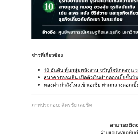
ข่าวที่เกี่ยวข้อง
10 อันดับ หุ้นกลุ่มพลังงาน ขวัญใจนักลงทุน ร
ธนาคารออมสิน เปิดตัวเงินฝากดอกเบี้ยขั้นบ
ทองคำ กำลังไหลเข้าเอเชีย ท่ามกลางดอกเบี้ยโ
ภาพประกอบ: ฉัตรชัย เฉยชิต
สามารถติด
ผ่านแอปพลิเคชันต่