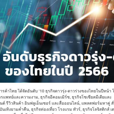
ค้าไทย ได้จัดอันดับ ‘10 ธุรกิจดาวรุ่ง-ดาวร่วงของไทยในปีหน้า 
ารแพทย์และความงาม, ธุรกิจอีคอมเมิร์ซ, ธุรกิจโซเชียลมีเดียและ
 รีวิวสินค้า อินฟลูเอ็นเซอร์ และสื่อออนไลน์, แพลตฟอร์มหาคู่ สั่
นเทิงยามค่ำคืน, ธุรกิจท่องเที่ยว โรงแรม ทัวร์, ธุรกิจโลจิสติกส์ เด