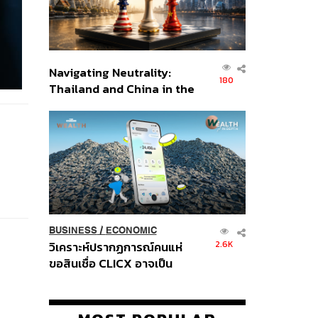
Navigating Neutrality:
180
Thailand and China in the
Age of a New Global
Order
BUSINESS
/
ECONOMIC
2.6K
วิเคราะห์ปรากฏการณ์คนแห่
ขอสินเชื่อ CLICX อาจเป็น
เพียงยอดภูเขาน้ำแข็ง ของ
ปัญหาหนี้ครัวเรือนไทยที่ถูกซุก
ไว้