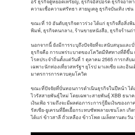
อรี ธุรกิจตู้หยอดเหรียญ, ธุรกิจอีสปอร์ต ธุรกิจอา
ความเชื่อความศรัทธา สายมูเตลู ธุรกิจบันเทิง เช่น 
ขณะที่ 10 อันดับธุรกิจดาวร่วง ได้แก่ ธุรกิจสื่อสิ่งพ
พิมพ์, ธุรกิจคนกลาง, ร้านขายหนังสือ, ธุรกิจร้านถ
นอกจากนี้ ยังมีการระบุถึงปัจจัยที่จะสนับสนุนและ
ธุรกิจคือ การแพร่ระบาดของโควิดมีทิศทางที่ดีขึ้น
โรคประจำถิ่นตั้งแต่วันที่ 1 ตุลาคม 2565 การกลั
เฉพาะนักท่องเที่ยวสหรัฐฯ ยุโรป มาเลเซีย และอินเ
มาตรการการควบคุมโควิด
ขณะที่ปัจจัยที่บั่นทอนการดำเนินธุรกิจในปีหน้า 
ไวรัสสายพันธุ์ใหม่ โดยเฉพาะสายพันธุ์ XBB ธนาคา
เงินเฟ้อ รวมถึงจะมีผลต่อภาระการกู้ยืมเงินของภาคธุ
รัสเซีย-ยูเครนที่ยืดเยื้อกระทบซัพพลายเชนโลก เ
ได้แก่ ข้าวสาลี ถั่วเหลือง ข้าวโพด เมล็ดทานตะวัน ป