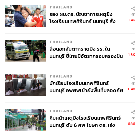
THAILAND
รอง ผบ.ตร. บัญชาการเหตุยิง
1.4K
โรงเรียนเทพศิรินทร์ นนทบุรี สั่ง
ค้นหา 2 รอบยืนยันไร้คนติดค้าง พบ
ศพปู่-ย่าที่บ้านพักผู้ก่อเหตุ
THAILAND
สื่อนอกจับตากราดยิง รร. ใน
1.3K
นนทบุรี ชี้ไทยมีอัตราครอบครองปืน
สูงในระดับต้นของภูมิภาค
THAILAND
นักเรียนโรงเรียนเทพศิรินทร์
840
นนทบุรี อพยพเข้ายังพื้นที่ปลอดภัย
ชั่วคราว หลังเหตุใช้อาวุธปืนภายใน
โรงเรียนคลี่คลาย
THAILAND
คืบหน้าเหตุยิงโรงเรียนเทพศิรินทร์
686
นนทบุรี ดับ 6 ศพ โฆษก ตร. เร่ง
สอบปมขโมยปืนปู่ก่อเหตุ