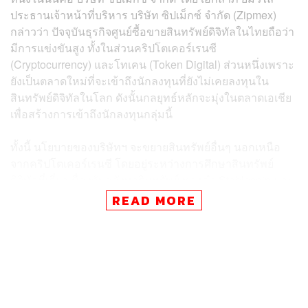
ประธานเจ้าหน้าที่บริหาร บริษัท ซิปเม็กซ์ จำกัด (Zipmex)
กล่าวว่า ปัจจุบันธุรกิจศูนย์ซื้อขายสินทรัพย์ดิจิทัลในไทยถือว่า
มีการแข่งขันสูง ทั้งในส่วนคริปโตเคอร์เรนซี
(Cryptocurrency) และโทเคน (Token Digital) ส่วนหนึ่งเพราะ
ยังเป็นตลาดใหม่ที่จะเข้าถึงนักลงทุนที่ยังไม่เคยลงทุนใน
สินทรัพย์ดิจิทัลในโลก ดังนั้นกลยุทธ์หลักจะมุ่งในตลาดเอเชีย
เพื่อสร้างการเข้าถึงนักลงทุนกลุ่มนี้
ทั้งนี้ นโยบายของบริษัทฯ จะขยายสินทรัพย์อื่นๆ นอกเหนือ
จากคริปโตเคอร์เรนซี โดยอยู่ระหว่างการศึกษาสินทรัพย์
ดิจิทัลที่เกี่ยวเนื่องกับอสังหาริมทรัพย์ ทองคำ Stablecoin และ
อื่นๆ ซึ่งคาดว่าไตรมาส 4/63 จะออกบริการการลงทุน
READ MORE
สินทรัพย์ดิจิทัลด้านทองคำ
ทาง Zipmex เปิดให้บริการครั้งแรกเมื่อวันที่ 1 สิงหาคม 2563
ปัจจุบันมีจำนวนลูกค้าอยู่ 2,000 ราย คิดเป็นสัดส่วน 4.44%
ของฐานลูกค้าบริษัททั้งหมดที่มีอยู่ 45,000 ราย (ออสเตรเลีย
อินโดนีเซีย สิงคโปร์ ฯลฯ) โดยในไทยมีปริมาณการซื้อขาย