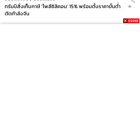
ทรัมป์สั่งเก็บภาษี ‘โพลีซิลิคอน’ 15% พร้อมตั้งราคาขั้นต่ำ
...
ตัดกำลังจีน
News
Wealth
Pop
Podcast
Video
Now
Opinion
Careers
Events
Privacy
About
Contact
Policy
FOR
ADVERTISING
MEMBERSHIP