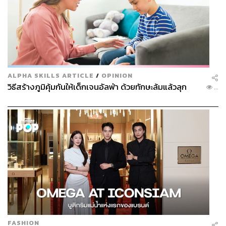
ALPHA SKILLS ARTICLE
/
OPINION
วิธีสร้างภูมิคุ้มกันให้เด็กเจนอัลฟ่า ด้วยทักษะล้มแล้วลุก
...
FASHION