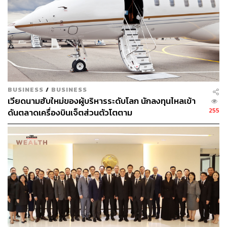
พิสูจน์อักษร: ภาวิกา ขันติศรีสกุล
อ้างอิง:
https://www.sec.or.th/TH/Pages/Shortcut/DigitalAsse
t.aspx
BUSINESS
/
BUSINESS
TAGS:
การลงทุน
Zipmex
ตลาดสินทรัพย์ดิจิทัล
เวียดนามฮับใหม่ของผู้บริหารระดับโลก นักลงทุนไหลเข้า
บริษัท ซิปเม็กซ์ จำกัด (Zipmex)
255
ดันตลาดเครื่องบินเจ็ตส่วนตัวโตตาม
138