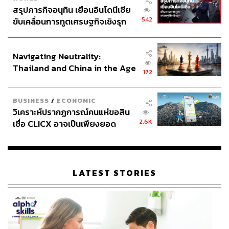
สรุปภารกิจอนุทิน เยือนอินโดนีเซีย
542
ขับเคลื่อนการทูตเศรษฐกิจเชิงรุก
ประกาศหุ้นส่วนยุทธศาสตร์ไทย –
อินโดนีเซีย
Navigating Neutrality:
Thailand and China in the Age
172
of a New Global Order
BUSINESS
/
ECONOMIC
วิเคราะห์ปรากฏการณ์คนแห่ขอสิน
2.6K
เชื่อ CLICX อาจเป็นเพียงยอด
ภูเขาน้ำแข็ง ของปัญหาหนี้ครัว
เรือนไทยที่ถูกซุกไว้
LATEST STORIES