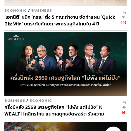
ABOUT THE AUTHOR
ECONOMIC
/
BUSINESS
ชุตินันท์ สงวนประสิทธิ์
‘เอกนิติ’ ผนึก ‘กรอ.’ ตั้ง 5 คณะทำงาน จัดทำแผน ‘Quick
Content Creator สำนักข่าว THE
449
Big Win’ ยกระดับศักยภาพเศรษฐกิจไทยใน 4 ปี
STANDARD
BUSINESS
/
ECONOMIC
ครึ่งปีหลัง 2569 เศรษฐกิจโลก “ไม่พัง แต่ไม่ปัง” K
461
WEALTH กสิกรไทย แนะกลยุทธ์จัดพอร์ต รับความ
เปลี่ยนแปลงกติกาใหม่ของโลก