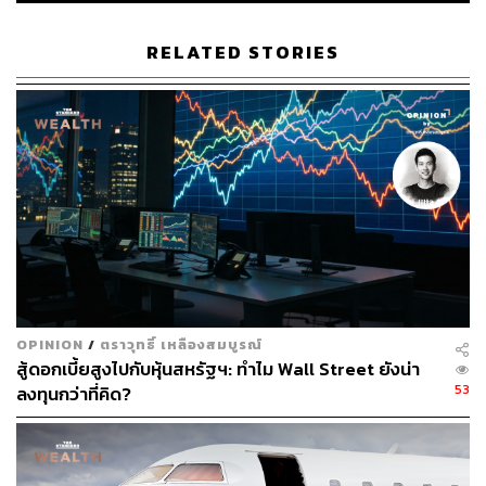
เป็นจุดคุ้มทุนของบริษัท และภายใน 3 ปี ตั้งเป้าทำกำไรขั้นต่ำ
100 ล้านบาท
RELATED STORIES
พราว ลิ่มพงศ์พันธุ์ ประธานเจ้าหน้าที่กลยุทธ์ และบริหารด้าน
การตลาด บริษัท ซิปเม็กซ์ จำกัด กล่าวว่า กลยุทธ์ในการ
ขยายธุรกิจในไทยระยะแรกจะเจาะกลุ่มลูกค้า High Net
Worth และกลุ่มคนที่ไม่เคยลงทุนในสินทรัพย์ดิจิทัลมาก่อน
ดังนั้นระยะแรกนี้จึงไม่คิดค่าธรรมเนียมในการซื้อขาย เพื่อ
ดึงดูดนักลงทุนเข้าทดลองใช้งานและ เก็บข้อมูลพฤติกรรม
ลูกค้า
“ตอนนี้ธุรกิจคริปโตเคอร์เรนซีในไทยยังคิดค่าธรรมเนียมกับ
ลูกค้าไม่ได้ เพราะคู่แข่งเยอะ จะไม่เหมือนกับต่างประเทศที่
OPINION
/
ตราวุทธิ์ เหลืองสมบูรณ์
เราคิดค่าธรรมเนียมในการซื้อขาย การถอนฯ Profit Sharing
สู้ดอกเบี้ยสูงไปกับหุ้นสหรัฐฯ: ทำไม Wall Street ยังน่า
Fee ฯลฯ ซึ่งโครงสร้างรายได้ของบริษัทระยะแรกจะเป็นแบบ
53
ลงทุนกว่าที่คิด?
B2B (Business to Business) เช่น การให้บริการระบบหลัง
บ้านต่างๆ เป็นพื้นฐาน และสร้างความเชื่อมั่นในตลาดให้ได้
ก่อน”