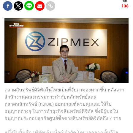
138
ตลาดสินทรัพย์ดิจิทัลในไทยเป็นที่จับตามองมากขึ้น หลังจาก
สำนักงานคณะกรรมการกำกับหลักทรัพย์และ
ตลาดหลักทรัพย์ (ก.ล.ต.) ออกเกณฑ์ควบคุมและให้ใบ
อนุญาตต่างๆ ในการทำธุรกิจสินทรัพย์ดิจิทัล ซึ่งมีผู้ขอใบ
อนุญาตประกอบธุรกิจศูนย์ซื้อขายสินทรัพย์ดิจิทัลถึง 7 ราย
หนึ่งในนั้นคือ บริษัท ซิปเม็กซ์ จำกัด โดย เอกลาภ ยิ้มวิไล