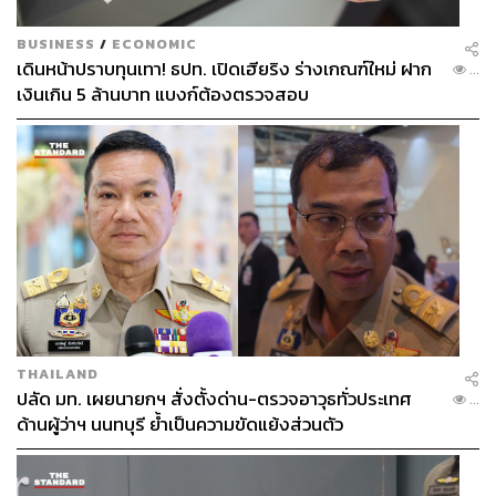
BUSINESS
/
ECONOMIC
เดินหน้าปราบทุนเทา! ธปท. เปิดเฮียริง ร่างเกณฑ์ใหม่ ฝาก
...
เงินเกิน 5 ล้านบาท แบงก์ต้องตรวจสอบ
THAILAND
ปลัด มท. เผยนายกฯ สั่งตั้งด่าน-ตรวจอาวุธทั่วประเทศ
...
ด้านผู้ว่าฯ นนทบุรี ย้ำเป็นความขัดแย้งส่วนตัว