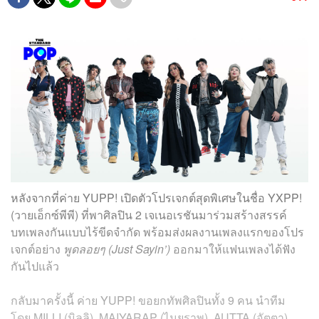
หลังจากที่ค่าย YUPP! เปิดตัวโปรเจกต์สุดพิเศษในชื่อ YXPP!
(วายเอ็กซ์พีพี) ที่พาศิลปิน 2 เจเนอเรชันมาร่วมสร้างสรรค์
บทเพลงกันแบบไร้ขีดจำกัด พร้อมส่งผลงานเพลงแรกของโปร
เจกต์อย่าง
พูดลอยๆ (Just Sayin’)
ออกมาให้แฟนเพลงได้ฟัง
กันไปแล้ว
กลับมาครั้งนี้ ค่าย YUPP! ขอยกทัพศิลปินทั้ง 9 คน นำทีม
โดย MILLI (มิลลิ), MAIYARAP (ไมยราพ), AUTTA (อัตตา)