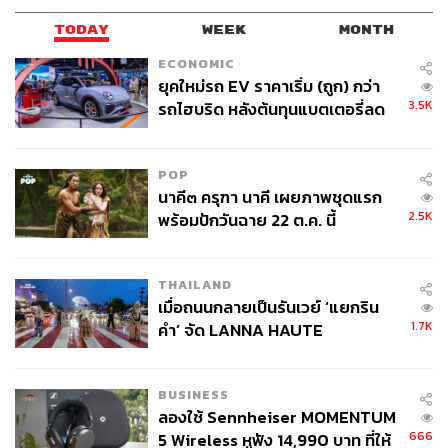
GALCHANIE และพี่ GeniePak บอกเลยงานนี้รวมตัวตึงไว้
ครบถ้วน
TODAY
WEEK
MONTH
ECONOMIC
“เพลง
OnlyFans
คือง่ายๆ เลยนะ อยากมอบให้แฟนคลับ
ยุคใหม่รถ EV ราคาเริ่ม (ถูก) กว่า
YUPP! ทุกคน รวมถึงแฟนๆ ของทุกศิลปิน อยากขอบคุณที่ยัง
3.5K
รถไฮบริด หลังต้นทุนแบตเตอรี่ลด
อยู่ตรงนี้ไม่ไปไหน มันเป็นพลังงานบวกที่หาคำมาอธิบายไม่
ลง - จีนแห่บุกตลาดเกิดใหม่
ได้จริงๆ อีกหนึ่งสิ่งที่อยากจะบอกก็คือ ในเดือนกันยายนที่ค่าย
YUPP! จะครบรอบ 5 ปี จะมีปาร์ตี้ให้ทุกคนมาร่วมสนุกกัน
POP
ด้วย รายละเอียดมาในเร็ววันนี้แน่นอน ส่วนตอนนี้ก็เข้าไปฟัง
นาคี๓ ครุฑา นาคี เผยภาพชุดแรก
2.5K
พร้อมปักวันฉาย 22 ต.ค. นี้
เพลง
OnlyFans
กันเยอะๆ นะคะ แล้วก็เดี๋ยวจะมี Dance
Challenge ใน TikTok ด้วย ฝากติดตาม ฝากศิลปินทุกๆ คน
และฝากค่าย YUPP! ด้วยค่ะ”
THAILAND
เมื่อถนนกลายเป็นรันเวย์ ‘แยกริน
รับชมมิวสิกวิดีโอได้ที่:
www.youtube.com/watch?v=5AiKHk
1.7K
คำ’ จัด LANNA HAUTE
6gzqE
COUTURE กลางสายฝน
BUSINESS
ลองใช้ Sennheiser MOMENTUM
666
5 Wireless หูฟัง 14,990 บาท ที่ให้