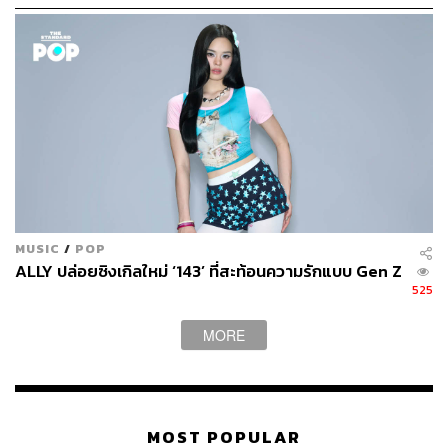
MUSIC
/
POP
ALLY ปล่อยซิงเกิลใหม่ ‘143’ ที่สะท้อนความรักแบบ Gen Z
525
MILLI ตัวแทนจากโปรเจกต์ YXPP! กล่าวถึงเพลงนี้ว่า “สนุก
มากกกกก สนุกตั้งแต่ที่ศิลปิน YUPP! ทั้ง 9 คนมานั่งล้อมวง
MORE
แชร์ไอเดียกัน ขึ้นเพลงด้วยกัน เป็นบรรยากาศที่หนูไม่ได้
สัมผัสมานานแล้วด้วย อย่างพี่แชมป์ MAIYARAP, พี่กร
AUTTA และพี่เนม NAMEMT ที่คุ้นเคยกันอยู่แล้ว คราวนี้ยัง
ได้ร่วมงานกับแก๊งใหม่อย่าง พี่ AINN, พี่ Flower.far, FIZZIE,
MOST POPULAR