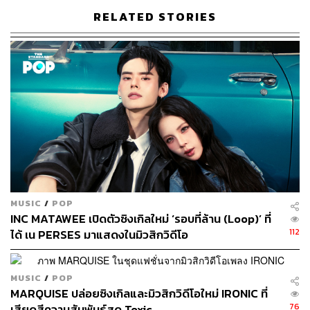
เนื้อเพลงภาษาเกาหลีเข้ามาให้เพลงพิเศษมากขึ้น
RELATED STORIES
MUSIC
/
POP
INC MATAWEE เปิดตัวซิงเกิลใหม่ ‘รอบที่ล้าน (Loop)’ ที่
112
ได้ เน PERSES มาแสดงในมิวสิกวิดีโอ
MUSIC
/
POP
MARQUISE ปล่อยซิงเกิลและมิวสิกวิดีโอใหม่ IRONIC ที่
76
เสียดสีความสัมพันธ์สุด Toxic