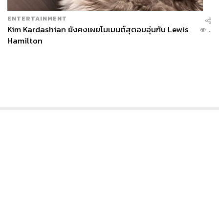
ENTERTAINMENT
Kim Kardashian ยังคงเผยโมเมนต์สุดอบอุ่นกับ Lewis
...
Hamilton
News
Wealth
Pop
Podcast
Video
Now
Opinion
Careers
Events
Privacy
About
Contact
Policy
FOR
ADVERTISING
MEMBERSHIP