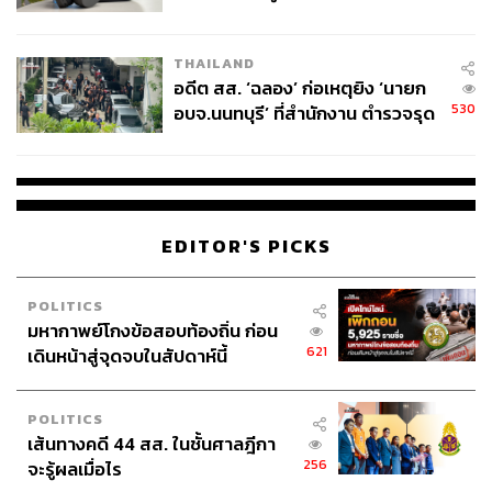
ผู้ใช้ถอดเปลี่ยนแบตเองได้ ก่อนกฎ
EU บังคับปีหน้า
THAILAND
อดีต สส. ‘ฉลอง’ ก่อเหตุยิง ‘นายก
530
อบจ.นนทบุรี’ ที่สำนักงาน ตำรวจรุด
ลงพื้นที่
TAGS:
NAMEMT
Maiyarap (ไมยราพ)
GeniePak
Milli
มินนี่-ดนุภา คณาธีรกุล
T-POP
AUTTA
YUPP!
EDITOR'S PICKS
AINN
flower.far
FIZZIE
เพลงไทย
GALCHANIE
POLITICS
มหากาพย์โกงข้อสอบท้องถิ่น ก่อน
621
เดินหน้าสู่จุดจบในสัปดาห์นี้
POLITICS
เส้นทางคดี 44 สส. ในชั้นศาลฎีกา
256
จะรู้ผลเมื่อไร
911