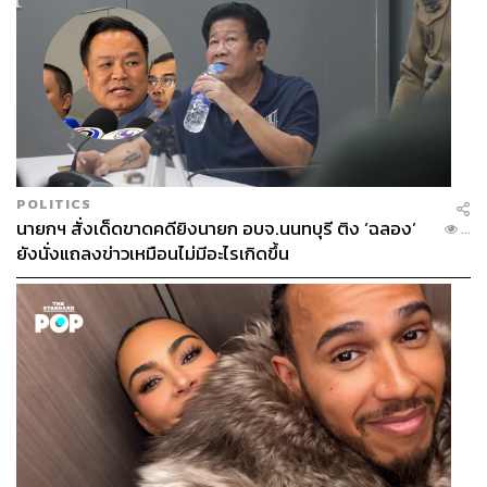
POLITICS
นายกฯ สั่งเด็ดขาดคดียิงนายก อบจ.นนทบุรี ติง ‘ฉลอง’
...
ยังนั่งแถลงข่าวเหมือนไม่มีอะไรเกิดขึ้น