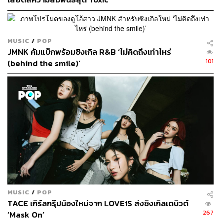
MUSIC
/
POP
JMNK คัมแบ็กพร้อมซิงเกิล R&B ‘ไม่คิดถึงเท่าไหร่
101
(behind the smile)’
ด้านเนื้อหาของเพลง ทำหน้าที่เป็นสื่อกลางเพื่อส่งมอบคำ
ขอบคุณแก่แฟนเพลงทุกคนที่คอยติดตามและสนับสนุนทุกผล
งานของทุกศิลปินเสมอมา ซึ่งตลอดระยะเวลาร่วม 5 ปีนับ
ตั้งแต่การก่อตั้งค่าย ก็มีเรื่องราวดีๆ เกิดขึ้นมากมาย และ
กลายเป็นความทรงจำที่ไม่มีวันเลือนหาย ทั้งศิลปินและแฟน
เพลงจึงเปรียบเสมือน ‘เซฟโซน’ ของกันและกัน พวกเขาและ
เธอจึงอยากจะบอกกับแฟนเพลงว่า ทุกคนคือ OnlyFans หรือ
แฟนเพียงหนึ่งเดียวของพวกเขา
MUSIC
/
POP
TACE เกิร์ลกรุ๊ปน้องใหม่จาก LOVEiS ส่งซิงเกิลเดบิวต์
267
‘Mask On’