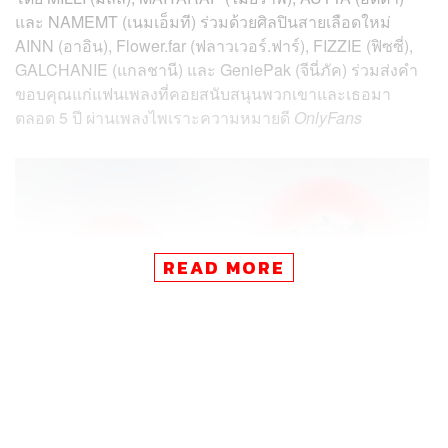
และ NAMEMT (เนมเอ็มที) ร่วมด้วยศิลปินสายเลือดใหม่
AINN (อาอิน), Flower.far (ฟลาวเวอร์.ฟาร์), FIZZIE (ฟิซซี่),
GALCHANIE (แกลชานี) และ GeniePak (จีนี่ภัค) ร่วมส่งคำ
ขอบคุณแก่แฟนเพลงที่คอยสนับสนุนพวกเขาและเธอมา
ตลอด 5 ปี ผ่านเพลงไพเราะความหมายดี
OnlyFans
READ MORE