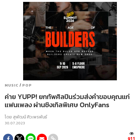
/
MUSIC
POP
ค่าย YUPP! ยกทัพศิลปินร่วมส่งคำขอบคุณแก่
แฟนเพลง ผ่านซิงเกิลพิเศษ OnlyFans
โดย
สุพัฒน์ ศิวะพรพันธ์
30.07.2023
911