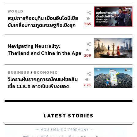
WORLD
สรุปภารกิจอนุทิน เยือนอินโดนีเซีย
ABOUT THE AUTHOR
565
ขับเคลื่อนการทูตเศรษฐกิจเชิงรุก
สุพัฒน์ ศิวะพรพันธ์
ประกาศหุ้นส่วนยุทธศาสตร์ไทย –
Content Creator ผู้หลงใหลในทุกศาสตร์และ
อินโดนีเซีย
วัฒนธรรมของประเทศญี่ปุ่น
Navigating Neutrality:
Thailand and China in the Age
209
of a New Global Order
BUSINESS
/
ECONOMIC
วิเคราะห์ปรากฏการณ์คนแห่ขอสิน
2.7K
เชื่อ CLICX อาจเป็นเพียงยอด
ภูเขาน้ำแข็ง ของปัญหาหนี้ครัว
เรือนไทยที่ถูกซุกไว้
LATEST STORIES