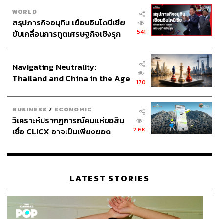
WORLD
สรุปภารกิจอนุทิน เยือนอินโดนีเซีย
541
ขับเคลื่อนการทูตเศรษฐกิจเชิงรุก
ประกาศหุ้นส่วนยุทธศาสตร์ไทย –
อินโดนีเซีย
Navigating Neutrality:
Thailand and China in the Age
170
of a New Global Order
BUSINESS
/
ECONOMIC
วิเคราะห์ปรากฏการณ์คนแห่ขอสิน
2.6K
เชื่อ CLICX อาจเป็นเพียงยอด
ภูเขาน้ำแข็ง ของปัญหาหนี้ครัว
เรือนไทยที่ถูกซุกไว้
LATEST STORIES