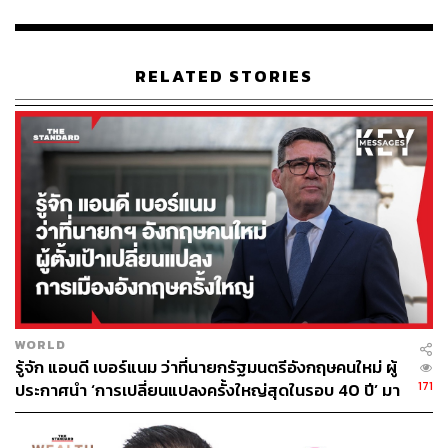
ประชากรเกือบทั้งหมด
ถ้าจำเป็นต้องฉีดวัคซีนปีละ 1 ครั้ง โดยให้ในกลุ่มเสี่ยง
RELATED STORIES
ปริมาณวัคซีนที่ใช้ต่อปีก็จะเหมือนไข้หวัดใหญ่ ที่มีการ
ระบาดในฤดูฝนหรือโรงเรียนเปิดเทอมแรกในเดือนมิถุนายน
นั่นเอง ดังนั้นการให้วัคซีนประจำปีควรจะเป็นเดือนเมษายน-
พฤษภาคม เพื่อป้องกันการระบาดในฤดูฝนที่จะเริ่มตั้งแต่
เดือนมิถุนายน
TAGS:
เชื้อไวรัสโคโรนา
COVID-19
โควิด-19
ยง ภู่วรวรรณ
วัคซีนโควิด-19
โรคประจำฤดูกาล
WORLD
รู้จัก แอนดี เบอร์แนม ว่าที่นายกรัฐมนตรีอังกฤษคนใหม่ ผู้
171
ประกาศนำ ‘การเปลี่ยนแปลงครั้งใหญ่สุดในรอบ 40 ปี’ มา
สู่การเมืองอังกฤษ
56