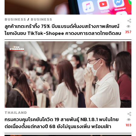
BUSINESS
/
BUSINESS
ลูกค้าเทตะกร้าทิ้ง 75% บีบแบรนด์หั่นงบสร้างภาพลักษณ์
357
โยกเงินซบ TikTok-Shopee คาดงบการตลาดไทยติดลบ
ครั้งแรกในรอบ 14 ปี
THAILAND
กรมควบคุมโรคยันโควิด 19 สายพันธุ์ NB.1.8.1 พบในไทย
103
ต่อเนื่องตั้งแต่กลางปี 68 ยังไม่รุนแรงเพิ่ม พร้อมเฝ้า
ระวัง-ติดตามใกล้ชิด