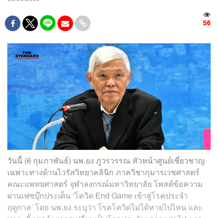
56
วันนี้ (6 กุมภาพันธ์) นพ.ยง ภู่วรวรรณ หัวหน้าศูนย์เชี่ยวชาญ
เฉพาะทางด้านไวรัสวิทยาคลินิก ภาควิชากุมารเวชศาสตร์
คณะแพทยศาสตร์ จุฬาลงกรณ์มหาวิทยาลัย โพสต์ข้อความ
ผ่านเฟซบุ๊กประเด็น ‘โควิด End Game เข้าสู่โรคประจำ
ฤดูกาล’ โดย นพ.ยง ระบุว่า โรคโควิดไม่ได้หายไปไหน และ