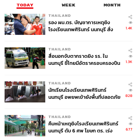
TODAY
WEEK
MONTH
THAILAND
รอง ผบ.ตร. บัญชาการเหตุยิง
1.4K
โรงเรียนเทพศิรินทร์ นนทบุรี สั่ง
ค้นหา 2 รอบยืนยันไร้คนติดค้าง พบ
ศพปู่-ย่าที่บ้านพักผู้ก่อเหตุ
THAILAND
สื่อนอกจับตากราดยิง รร. ใน
1.3K
นนทบุรี ชี้ไทยมีอัตราครอบครองปืน
สูงในระดับต้นของภูมิภาค
THAILAND
นักเรียนโรงเรียนเทพศิรินทร์
828
นนทบุรี อพยพเข้ายังพื้นที่ปลอดภัย
ชั่วคราว หลังเหตุใช้อาวุธปืนภายใน
โรงเรียนคลี่คลาย
THAILAND
คืบหน้าเหตุยิงโรงเรียนเทพศิรินทร์
677
นนทบุรี ดับ 6 ศพ โฆษก ตร. เร่ง