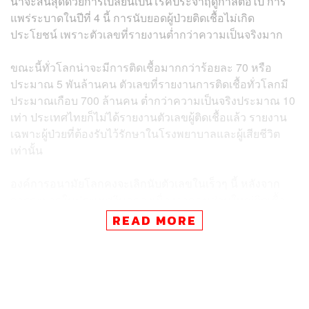
น่าจะสิ้นสุดด้วยการเปลี่ยนเป็นโรคประจำฤดูกาลต่อไป การ
แพร่ระบาดในปีที่ 4 นี้ การนับยอดผู้ป่วยติดเชื้อไม่เกิด
ประโยชน์ เพราะตัวเลขที่รายงานต่ำกว่าความเป็นจริงมาก
ขณะนี้ทั่วโลกน่าจะมีการติดเชื้อมากกว่าร้อยละ 70 หรือ
ประมาณ 5 พันล้านคน ตัวเลขที่รายงานการติดเชื้อทั่วโลกมี
ประมาณเกือบ 700 ล้านคน ต่ำกว่าความเป็นจริงประมาณ 10
เท่า ประเทศไทยก็ไม่ได้รายงานตัวเลขผู้ติดเชื้อแล้ว รายงาน
เฉพาะผู้ป่วยที่ต้องรับไว้รักษาในโรงพยาบาลและผู้เสียชีวิต
เท่านั้น
องค์การอนามัยโลกคงจะเลิกนับตัวเลขในเร็วๆ นี้ หลังจาก
การระบาดในประเทศจีนลดลงเนื่องจากคนส่วนใหญ่ติดเชื้อ
แล้ว ความรุนแรงของโรคลดลงมาโดยตลอด ผู้เสียชีวิต
READ MORE
มากกว่าร้อยละ 80 เป็นผู้สูงอายุและมีโรคประจำตัว จะไม่มี
การย้อนไปปิดบ้านปิดเมืองอีกแล้ว
วัคซีนโดยเฉพาะ mRNA ตลาดควรเป็นของผู้ซื้อ วัคซีนมีอายุ
สั้น และขวดหนึ่งยังมีจำนวน 7-10 โดส จึงยากต่อการใช้ให้มี