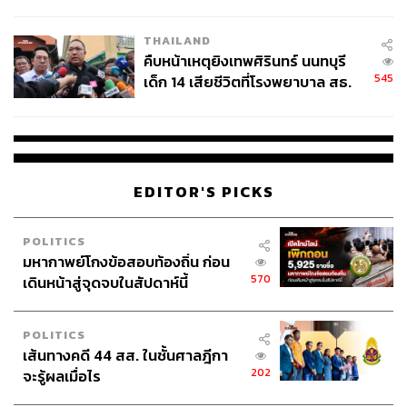
สอบปมขโมยปืนปู่ก่อเหตุ
THAILAND
คืบหน้าเหตุยิงเทพศิรินทร์ นนทบุรี
545
เด็ก 14 เสียชีวิตที่โรงพยาบาล สธ.
ยืนยันครูเสียชีวิต 5 ราย เจ็บ 22
ราย
EDITOR'S PICKS
POLITICS
มหากาพย์โกงข้อสอบท้องถิ่น ก่อน
570
เดินหน้าสู่จุดจบในสัปดาห์นี้
POLITICS
เส้นทางคดี 44 สส. ในชั้นศาลฎีกา
202
จะรู้ผลเมื่อไร