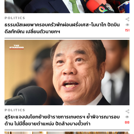
ขณะที่กระทู้ถามสดเรื่องการทุจริตโครงการรับจำนำข้าว
อดีตนายกฯ ยิ่งลักษณ์ไม่เคยมาชี้แจงเรื่องนี้ด้วยตัวเองแม้แต่
ครั้งเดียว
POLITICS
ด้าน ดร. นันทนา นันทวโรภาส คณบดีวิทยาลัยสื่อสาร
ธรรมนัสเผยพาครอบครัวพักผ่อนฝรั่งเศส-โมนาโก ปัดบิน
151
ดีลทักษิณ เปลี่ยนตัวนายกฯ
การเมือง มหาวิทยาลัยเกริก เคยวิเคราะห์การสื่อสารของ
อดีตนายกฯ ยิ่งลักษณ์ไว้ว่า แม้ยิ่งลักษณ์จะเป็นคนที่สื่อสารได้
ไม่ดี แต่ก็รู้วิธีการจัดการจุดอ่อนของตนเองให้สามารถ
สื่อสารกับประชาชนได้ โดยใช้ทีมงานเข้ามาตอบคำถาม ไม่
เอาตนเองเข้าไปปะทะ ทำให้มีภาพลักษณ์เป็นคนอ่อนโยน
ถ่อมตัว และสุภาพ
นิรโทษกรรมเหมาเข่ง ชนวนเหตุปิดฉากนายกฯ หญิง
วันที่ 1 พฤศจิกายน 2556 เวลา 4.30 น. พรรคเพื่อไทยดัน
พ.ร.บ. นิรโทษกรรม ฉบับเหมาเข่งจนผ่านรัฐสภา ท่ามกลาง
ความวุ่นวายระหว่างประชุม ส.ส. พรรคประชาธิปัตย์วอล์ก
POLITICS
เอาต์ออกจากห้องประชุม กล่าวได้ว่าการบิดเบือนในการผลัก
สุริยะแจงปมโยกย้ายข้าราชการเกษตรฯ ย้ำพิจารณารอบ
ดันกฎหมายนิรโทษกรรม จากเดิมที่จะนิรโทษกรรมเฉพาะ
88
ด้าน ไม่มีซื้อขายตำแหน่ง ปัดล้างบางขั้วเก่า
ประชาชนผู้ถูกสลายการชุมนุม แต่บิดพลิ้วเพิ่มเติมรวมไปเจ้า
หน้าที่ระดับสูง และคดีของทักษิณ ชินวัตร ในภายหลังนั้นเป็น