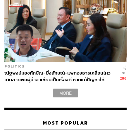
จุดจบจุดตายของ ‘พรรคเพื่อไทย’ เป็นการทำลายความชอบ
ธรรมทางการเมืองของตัวเอง และสร้างความชอบธรรมใน
การขับไล่รัฐบาลให้กับกลุ่ม กปปส. ในที่สุด วันที่ 9 ธันวาคม
2556 ยิ่งลักษณ์ต้องประกาศยุบสภา ปิดตำนานนายกฯ หญิง
หลังดำรงตำแหน่งนาน 2 ปี 275 วัน
POLITICS
ณัฐพงษ์มองทักษิณ-ยิ่งลักษณ์-แพทองธารเคลื่อนไหว
296
เดินสายพบผู้นำอาเซียนเป็นเรื่องดี หากแก้ปัญหาให้
ประชาชนได้
MORE
MOST POPULAR