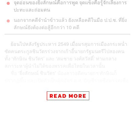
จุดอ่อนของยิ่งลักษณ์คือการพูด จุดแข็งคือรู้จักเลี่ยงการ
ปะทะและถ่อมตน
นอกจากคดีจำนำข้าวแล้ว ยังเหลือคดีในมือ ป.ป.ช. ที่ยิ่ง
ลักษณ์ยังต้องต่อสู้อีกกว่า 10 คดี
ย้อนไปหลังรัฐประหาร 2549 เมื่อมรสุมการเมืองกระหน่ำ
ซัดคนตระกูลชินวัตรร่วงจากเก้าอี้นายกรัฐมนตรีไปสองคน
ทั้ง ‘ทักษิณ ชินวัตร’ และ ‘สมชาย วงศ์สวัสดิ์’ ท่ามกลาง
สภาวะหาผู้นำไม่ได้ของพรรคเพื่อไทยในเวลานั้น
ชื่อ
‘ยิ่งลักษณ์ ชินวัตร’
น้องสาวอดีตนายกฯ ทักษิณก็
ปรากฏขึ้น และเปิดตัวเป็นผู้สมัคร ส.ส. บัญชีรายชื่อพรรคเพื่อ
ไทยลำดับที่ 1 เมื่อวันที่ 16 พฤษภาคม 2554 ท่ามกลางเสียง
วิพากษ์วิจารณ์ถึงประสบการณ์ทางการเมือง และคำสบประ
READ MORE
มาทอื่นๆ มากมาย