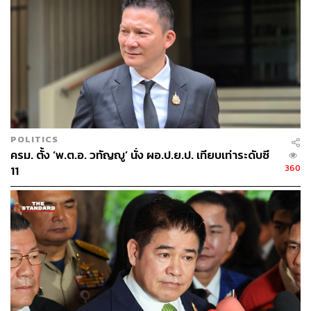
จำนวน 74 กระทู้ โดยยิ่งลักษณ์มาชี้แจงด้วยตัวเองเพียง 2
กระทู้เท่านั้น หนึ่งในนั้นคือกระทู้ที่ถามโดย ส.ส. พรรคเพื่อ
ไทยเอง ส่วนอีกกระทู้เป็นของ ส.ส. พรรคประชาธิปัตย์ เรื่อง
ความเหมาะสมในการแต่งตั้งรัฐมนตรีประจำสำนักนายก
รัฐมนตรี
POLITICS
ครม. ตั้ง ‘พ.ต.อ. วทัญญู’ นั่ง ผอ.ป.ย.ป. เทียบเท่าระดับซี
360
11