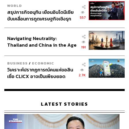
WORLD
สรุปภารกิจอนุทิน เยือนอินโดนีเซีย
557
ขับเคลื่อนการทูตเศรษฐกิจเชิงรุก
ประกาศหุ้นส่วนยุทธศาสตร์ไทย –
อินโดนีเซีย
Navigating Neutrality:
เฉพาะคดีรับจำนำข้าวเรื่องเดียว ‘คณะกรรมการพิจารณา
Thailand and China in the Age
191
ความรับผิดทางแพ่ง’ ได้เคาะตัวเลขให้ยิ่งลักษณ์ชดใช้เงิน
of a New Global Order
จำนวนถึง 35,717 ล้านบาท
BUSINESS
/
ECONOMIC
แถมยังโดนคดีอาญา ซึ่งศาลฎีกาแผนกคดีอาญาของผู้
วิเคราะห์ปรากฏการณ์คนแห่ขอสิน
ดำรงตำแหน่งทางการเมือง นัดฟังคำพิพากษาในวันที่ 25
2.7K
เชื่อ CLICX อาจเป็นเพียงยอด
สิงหาคมนี้ ซึ่งเดิมพันไม่ใช่แค่อนาคตทางการเมืองหรือเงิน
ภูเขาน้ำแข็ง ของปัญหาหนี้ครัว
ทอง แต่หมายถึงอิสรภาพของเธอเอง
เรือนไทยที่ถูกซุกไว้
วิบากกรรมของนายกฯ หญิงผู้นี้ยังไม่สิ้นสุดแค่นี้ นอกจาก
คดีความเสียหายจากโครงการรับจำนำข้าวแล้ว ป.ป.ช. ยังมี
LATEST STORIES
คดีในมือที่จ่อรอคิวให้นายกฯ หญิงผู้นี้ต้องต่อสู้อีกกว่า 10 คดี