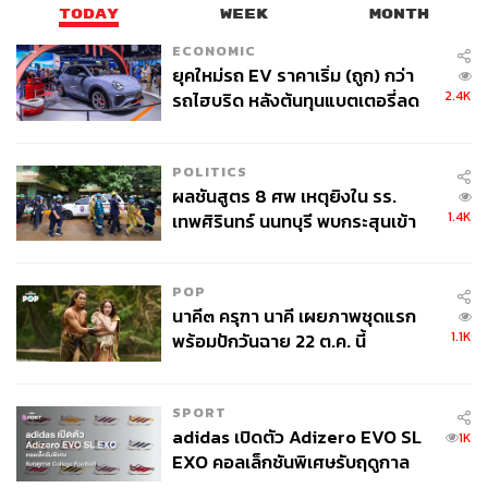
วิบากกรรมการเมืองยิ่งลักษณ์ที่ยังไม่สิ้นสุด
TODAY
WEEK
MONTH
แม้ยิ่งลักษณ์จะประกาศยุบสภาไปแล้ว แต่มรสุมการเมือง
ECONOMIC
ยังถล่มไม่หยุด กลุ่ม กปปส. ยังชุมนุมต่อ ไม่เอาการเลือกตั้ง
ยุคใหม่รถ EV ราคาเริ่ม (ถูก) กว่า
และไล่ยิ่งลักษณ์ออกจากตำแหน่ง ‘รักษาการนายกรัฐมนตรี’
2.4K
รถไฮบริด หลังต้นทุนแบตเตอรี่ลด
จนในที่สุดแม้แต่ตำแหน่งรักษาการนายกฯ ก็ไม่หลงเหลือไว้
ลง - จีนแห่บุกตลาดเกิดใหม่
ให้เธอ
เมื่อวันที่ 7 พฤศภาคม 2557 ศาลรัฐธรรมนูญตัดสินว่าเธอ
POLITICS
ผลชันสูตร 8 ศพ เหตุยิงใน รร.
มีความผิดจากกรณีสั่งย้าย ‘ถวิล เปลี่ยนศรี’ เลขาฯ สมช.
1.4K
เทพศิรินทร์ นนทบุรี พบกระสุนเข้า
ทำให้เธอต้องหลุดจากตำแหน่ง ‘รักษาการนายกรัฐมนตรี’
จุดสำคัญ ‘ศีรษะ-หน้าอก’ ครูถูกยิง
4 นัด จากระยะไกล
POP
นาคี๓ ครุฑา นาคี เผยภาพชุดแรก
1.1K
พร้อมปักวันฉาย 22 ต.ค. นี้
SPORT
adidas เปิดตัว Adizero EVO SL
1K
EXO คอลเล็กชันพิเศษรับฤดูกาล
College Football