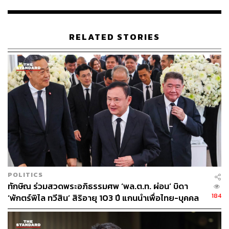
จนถึงวันชนะการเลือกตั้ง
ทูตสหรัฐฯ จับตายิ่งลักษณ์ตั้งแต่ปี 2552 ก่อนลงเลือกตั้ง 2 ปี
RELATED STORIES
ถนนการเมืองของยิ่งลักษณ์ เชื่อว่าได้รับการปูทางมาก่อน
หน้า โดยเอกสารจากวิกิลีกส์ที่เผยบันทึกลับของ เอริก จอห์น
เอกอัครราชทูตสหรัฐฯ ประจำประเทศไทย ที่เขียนรายงานต่อ
กระทรวงการต่างประเทศสหรัฐฯ หลังพบปะกับยิ่งลักษณ์ เมื่อ
วันที่ 25 พฤศจิกายน 2552 ว่า ยิ่งลักษณ์เริ่มมีบทบาททางการ
เมืองอย่างเงียบๆ และน่าจับตามองอย่างยิ่ง แถมก่อนกลับ
ขณะที่ยิ่งลักษณ์จับมือกับทูตจอห์นตามปกติ นายนพดล ปัทมะ
ซึ่งเดินทางไปด้วยยังพูดติดตลกกับทูตจอห์นว่า “คุณเพิ่งจะจับ
มือกับนายกรัฐมนตรีคนต่อไปของประเทศไทย”
จุดอ่อนของนายกฯ หญิงคือ ‘การพูด’
การอ่านโพย พูดผิดพูดถูก เป็นจุดอ่อนสำคัญให้ฝ่ายตรง
POLITICS
ทักษิณ ร่วมสวดพระอภิธรรมศพ ‘พล.ต.ท. ผ่อน’ บิดา
ข้ามโจมตี พรรคประชาธิปัตย์เคยเปิดเผยสถิติการตอบกระทู้
184
‘พักตร์พิไล ทวีสิน’ สิริอายุ 103 ปี แกนนำเพื่อไทย-บุคคล
ของยิ่งลักษณ์ นับตั้งแต่เข้ามาบริหารประเทศ จนถึงการ
หลากวงการร่วมอาลัย
ประชุมสภาผู้แทนราษฎร เมื่อวันที่ 14 มีนาคม 2556 ว่า สภา
ผู้แทนราษฎรได้ตั้งกระทู้ถามสดยิ่งลักษณ์ ฐานะนายกฯ