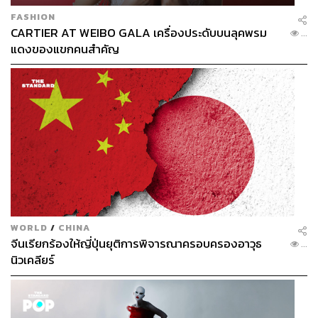
TAGS:
ยิ่งลักษณ์ ชินวัตร
ทักษิณ ชินวัตร
สมชาย วงศ์สวัสดิ์
FASHION
CARTIER AT WEIBO GALA เครื่องประดับบนลุคพรม
...
แดงของแขกคนสำคัญ
1.0K
ABOUT THE AUTHOR
พลวุฒิ สงสกุล
Content creator การเมือง ประจำสำนักข่าว
WORLD
/
CHINA
THE STANDARD
จีนเรียกร้องให้ญี่ปุ่นยุติการพิจารณาครอบครองอาวุธ
...
นิวเคลียร์