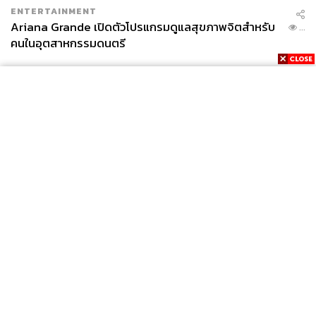
ENTERTAINMENT
Ariana Grande เปิดตัวโปรแกรมดูแลสุขภาพจิตสำหรับ
...
คนในอุตสาหกรรมดนตรี
News
Wealth
Pop
Podcast
Video
Now
Opinion
Careers
Events
Privacy
About
Contact
Policy
FOR
ADVERTISING
MEMBERSHIP