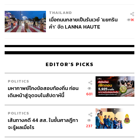
THAILAND
เมื่อถนนกลายเป็นรันเวย์ ‘แยกริน
1K
คำ’ จัด LANNA HAUTE
23 มกราคม 2558 สภานิติบัญญัติแห่งชาติ (สนช.) ซึ่งแต่ง
COUTURE กลางสายฝน
ตั้งโดย คสช. มีมติ 190 ต่อ 18 ถอดถอนยิ่งลักษณ์จาก
ตำแหน่งนายกรัฐมนตรี และถูกตัดสิทธิ์ทางการเมือง 5 ปี
ยิ่งลักษณ์เป็นนักการเมืองในตระกูลชินวัตรคนที่ 5 ที่ถูกตัด
สิทธิ์ทางการเมือง 5 ปี หลังจาก ทักษิณ ชินวัตร, สมชาย วงศ์
EDITOR'S PICKS
สวัสดิ์, เยาวภา วงศ์สวัสดิ์ และ ชินณิชา วงศ์สวัสดิ์ ซึ่งเคยถูก
ตัดสิทธิ์มาแล้วจากการถูกยุบพรรคและคดีซุกหุ้น
POLITICS
มหากาพย์โกงข้อสอบท้องถิ่น ก่อน
601
เดินหน้าสู่จุดจบในสัปดาห์นี้
POLITICS
เส้นทางคดี 44 สส. ในชั้นศาลฎีกา
237
จะรู้ผลเมื่อไร