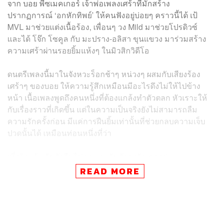
จาก บอย พีซเมคเกอร์ เจ้าพ่อเพลงเศร้าที่มักสร้าง
ปรากฏการณ์ ‘อกหักทิพย์’ ให้คนฟังอยู่บ่อยๆ คราวนี้ได้ เป้
MVL มาช่วยแต่งเนื้อร้อง, เพื่อนๆ วง Mild มาช่วยโปรดิวซ์
และได้ โจ๊ก โซคูล กับ มะปราง-อลิสา ขุนแขวง มาร่วมสร้าง
ความเศร้าผ่านรอยยิ้มแห้งๆ ในมิวสิกวิดีโอ
ดนตรีเพลงนี้มาในจังหวะร็อกช้าๆ หน่วงๆ ผสมกับเสียงร้อง
เศร้าๆ ของบอย ให้ความรู้สึกเหมือนมีอะไรดึงไม่ให้ไปข้าง
หน้า เนื้อเพลงพูดถึงคนหนึ่งที่ต้องแกล้งทำตัวตลก หัวเราะให้
กับเรื่องราวที่เกิดขึ้น แต่ในความเป็นจริงยังไม่สามารถลืม
ความรักครั้งก่อน มีแค่การฝืนยิ้มเท่านั้นที่ช่วยกลบความเจ็บ
ปวดนั้นได้ เหมือนท่อนหนึ่งที่ว่า
“ที่จริงแล้ว ฉันยังลืมไม่ลง และฉันยังคงรักเธออยู่
ไม่แสดงให้ใครรู้ ซ่อนเอาไว้ว่าเสียใจ
READ MORE
ทั้งที่ใจต้องการกอด คิดถึงเธอแทบทนไม่ไหว
แต่ต้องฝืนยิ้มให้ กลบไว้ทุกคราบน้ำตา”
พาร์ตมิวสิกวิดีโอเล่าเรื่องราวของคู่รักคู่หนึ่ง ที่คนหนึ่งกำลัง