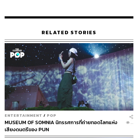
ปล่อยให้เธอไปมีชีวิตกับคนใหม่ที่สามารถทำให้เธอ ‘ยิ้ม’ ได้
มากกว่า
เขาถอดแหวนแต่งงานที่เคยสวมให้ทั้งน้ำตา มองไปที่ใบหน้า
RELATED STORIES
ของคนที่เขารักมากที่สุด ปาดน้ำตา ‘ยิ้มแห้ง’ ให้กันเป็นครั้ง
สุดท้าย ถึงแม้ในหัวใจแหลกสลายเหมือนเนื้อเพลงในตอนจบ
ว่า
“แม้จะเสียใจสักเท่าไร กลบเกลื่อนเอาไว้ร่องรอยน้ำตา”
กลบเกลื่อนความเจ็บปวดด้วยการ ‘
ยิ้มแห้ง
’ เพลงเศร้าซิงเกิล
ล่าสุดของ บอย พีซเมคเกอร์ ได้ที่
ENTERTAINMENT
/
POP
MUSEUM OF SOMNIA นิทรรศการที่ถ่ายทอดโลกแห่ง
...
เสียงดนตรีของ PUN