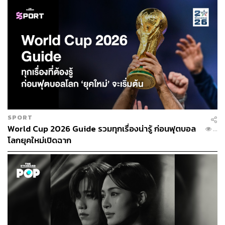
TAGS:
มิวสิกวิดีโอ
บอย-อนุวัฒน์ สงวนศักดิ์ภักดี
มะปราง-อลิสา ขุนแขวง
ดนตรี
เป้-บดินทร์ เจริญราษฎร์
SPORT
World Cup 2026 Guide รวมทุกเรื่องน่ารู้ ก่อนฟุตบอล
...
โลกยุคใหม่เปิดฉาก
LOADING...
ABOUT THE AUTHOR
ชุติกาญจน์ ปิยะมังคลา
Content Creator นักเล่าเรื่องผ่านเรื่องราวที่
ชื่นชอบ