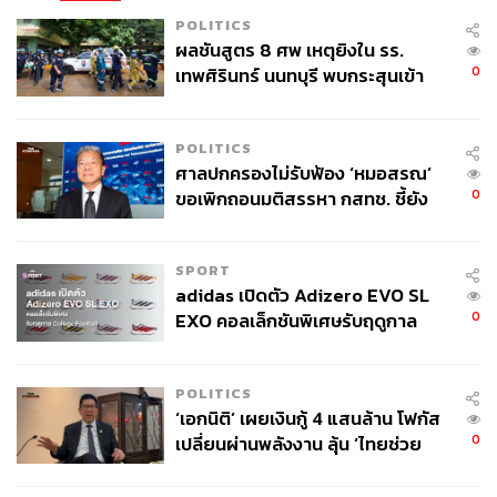
POLITICS
ผลชันสูตร 8 ศพ เหตุยิงใน รร.
0
เทพศิรินทร์ นนทบุรี พบกระสุนเข้า
จุดสำคัญ ‘ศีรษะ-หน้าอก’ ครูถูกยิง
4 นัด จากระยะไกล
POLITICS
ศาลปกครองไม่รับฟ้อง ‘หมอสรณ’
0
ขอเพิกถอนมติสรรหา กสทช. ชี้ยัง
ไม่ใช่ผู้เดือดร้อนเสียหาย
TAGS:
FIFA World Cup 2026
ฟุตบอลโลก 2026
Ronaldo
กีฬาฟุตบอล
Argentina
Lionel Messi
France
SPORT
Brazil
ฟุตบอลโลก
FIFA WORLD CUP
adidas เปิดตัว Adizero EVO SL
0
EXO คอลเล็กชันพิเศษรับฤดูกาล
College Football
POLITICS
‘เอกนิติ’ เผยเงินกู้ 4 แสนล้าน โฟกัส
0
เปลี่ยนผ่านพลังงาน ลุ้น ‘ไทยช่วย
ไทยพลัส’ เฟส 2 รอประเมินความ
94
เหมาะสม