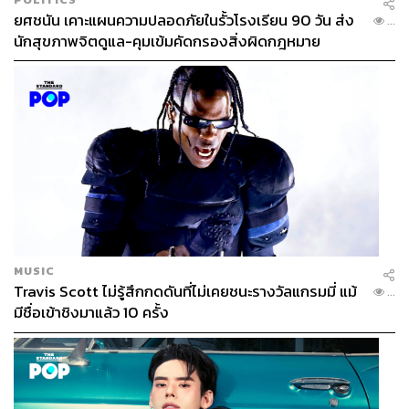
ยศชนัน เคาะแผนความปลอดภัยในรั้วโรงเรียน 90 วัน ส่ง
...
นักสุขภาพจิตดูแล-คุมเข้มคัดกรองสิ่งผิดกฎหมาย
MUSIC
Travis Scott ไม่รู้สึกกดดันที่ไม่เคยชนะรางวัลแกรมมี่ แม้
...
มีชื่อเข้าชิงมาแล้ว 10 ครั้ง