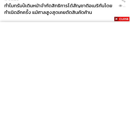
ทำไมทรัมป์เดินหน้าจำกัดสิทธิการได้สัญชาติอเมริกันโดย
...
กำเนิดอีกครั้ง แม้ศาลสูงสุดเคยตัดสินคัดค้าน
News
Wealth
Pop
Podcast
Video
Now
Opinion
Careers
Events
Privacy
About
Contact
Policy
FOR
ADVERTISING
MEMBERSHIP