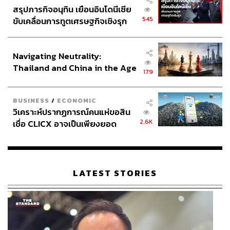
สรุปภารกิจอนุทิน เยือนอินโดนีเซีย
545
ขับเคลื่อนการทูตเศรษฐกิจเชิงรุก
ประกาศหุ้นส่วนยุทธศาสตร์ไทย –
อินโดนีเซีย
Navigating Neutrality:
Thailand and China in the Age
179
of a New Global Order
BUSINESS
/
ECONOMIC
วิเคราะห์ปรากฏการณ์คนแห่ขอสิน
2.6K
เชื่อ CLICX อาจเป็นเพียงยอด
ภูเขาน้ำแข็ง ของปัญหาหนี้ครัว
เรือนไทยที่ถูกซุกไว้
LATEST STORIES