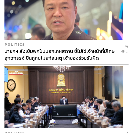
POLITICS
นายกฯ สั่งเข้มพกปืนนอกเคหสถาน ชี้ไม่ใช่เจ้าหน้าที่มีโทษ
...
อุกฉกรรจ์ ปืนถูกขโมยก่อเหตุ เจ้าของร่วมรับผิด
POLITICS