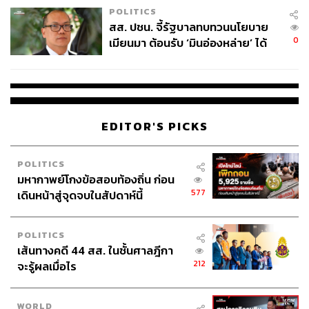
POLITICS
สส. ปชน. จี้รัฐบาลทบทวนนโยบาย
ABOUT THE AUTHOR
0
เมียนมา ต้อนรับ ‘มินอ่องหล่าย’ ได้
แค่สัญญาว่างเปล่า
อนุชิต ไกรวิจิตร
Content Creator ประจำกองบรรณาธิการข่าว
กีฬา สำนักข่าว THE STANDARD ผู้มีงาน
อดิเรกคือการสัมภาษณ์ BNK48
EDITOR'S PICKS
POLITICS
มหากาพย์โกงข้อสอบท้องถิ่น ก่อน
577
เดินหน้าสู่จุดจบในสัปดาห์นี้
POLITICS
เส้นทางคดี 44 สส. ในชั้นศาลฎีกา
212
จะรู้ผลเมื่อไร
WORLD