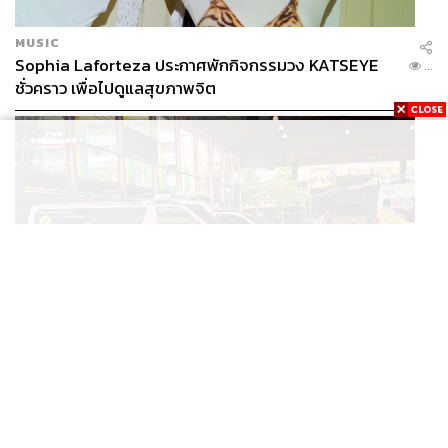
MUSIC
Sophia Laforteza ประกาศพักกิจกรรมวง KATSEYE
...
ชั่วคราว เพื่อไปดูแลสุขภาพจิต
POLITICS
สพฉ. ขอบคุณทุกภาคส่วน ระดมช่วยเหตุยิงในโรงเรียน
...
เทพศิรินทร์ ย้ำดูแลสิทธิ UCEP ผู้บาดเจ็บ