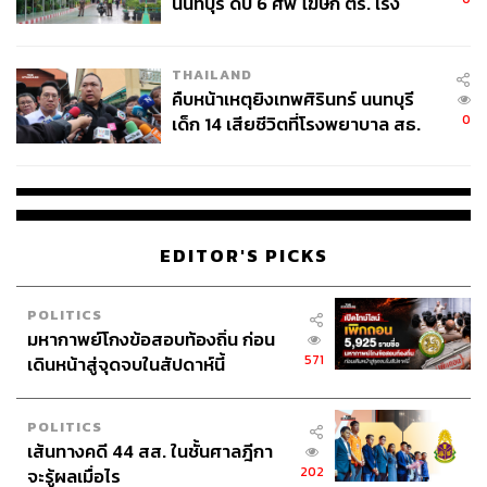
นนทบุรี ดับ 6 ศพ โฆษก ตร. เร่ง
สอบปมขโมยปืนปู่ก่อเหตุ
THAILAND
คืบหน้าเหตุยิงเทพศิรินทร์ นนทบุรี
0
เด็ก 14 เสียชีวิตที่โรงพยาบาล สธ.
ยืนยันครูเสียชีวิต 5 ราย เจ็บ 22
ราย
EDITOR'S PICKS
POLITICS
มหากาพย์โกงข้อสอบท้องถิ่น ก่อน
571
เดินหน้าสู่จุดจบในสัปดาห์นี้
POLITICS
เส้นทางคดี 44 สส. ในชั้นศาลฎีกา
202
จะรู้ผลเมื่อไร