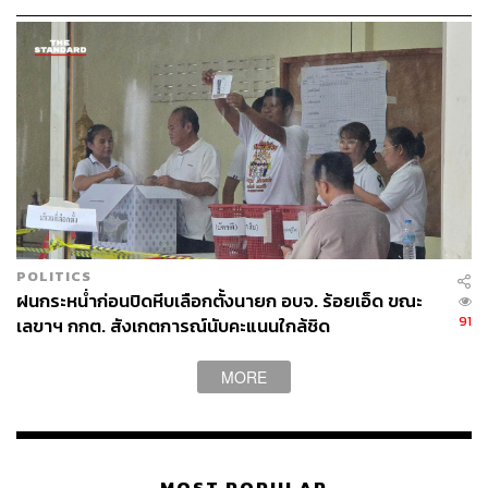
ปกป้องสิทธิผู้ประกันตน
POLITICS
ฝนกระหน่ำก่อนปิดหีบเลือกตั้งนายก อบจ. ร้อยเอ็ด ขณะ
91
เลขาฯ กกต. สังเกตการณ์นับคะแนนใกล้ชิด
MORE