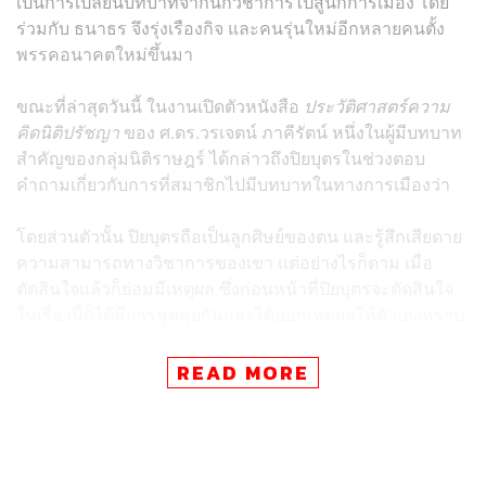
เป็นการเปลี่ยนบทบาทจากนักวิชาการไปสู่นักการเมือง โดย
ร่วมกับ ธนาธร จึงรุ่งเรืองกิจ และคนรุ่นใหม่อีกหลายคนตั้ง
พรรคอนาคตใหม่ขึ้นมา
ขณะที่ล่าสุดวันนี้ ในงานเปิดตัวหนังสือ
ประวัติศาสตร์ความ
คิดนิติปรัชญา
ของ ศ.ดร.วรเจตน์ ภาคีรัตน์ หนึ่งในผู้มีบทบาท
สำคัญของกลุ่มนิติราษฎร์ ได้กล่าวถึงปิยบุตรในช่วงตอบ
คำถามเกี่ยวกับการที่สมาชิกไปมีบทบาทในทางการเมืองว่า
โดยส่วนตัวนั้น ปิยบุตรถือเป็นลูกศิษย์ของตน และรู้สึกเสียดาย
ความสามารถทางวิชาการของเขา แต่อย่างไรก็ตาม เมื่อ
ตัดสินใจแล้วก็ย่อมมีเหตุผล ซึ่งก่อนหน้าที่ปิยบุตรจะตัดสินใจ
ในเรื่องนี้ก็ได้มีการพูดคุยกันและได้บอกเหตุผลให้ตัวเองทราบ
ซึ่งเมื่อถามปิยบุตรถึงข้อจำกัดหรือเงื่อนไขต่างๆ เขาก็บอกว่า
ไม่ได้มีข้อจำกัดใดๆ ทำให้ส่วนตัวเชื่อมั่นว่าปิยบุตรจะ
READ MORE
สามารถเป็นตัวของตัวเองได้
ขณะที่ ศ.ดร.วรเจตน์ บอกอีกว่า ในช่วงที่ปิยบุตรประกาศจะ
เล่นการเมืองก็มีการนำเอานิติราษฎร์ไปเกี่ยวโยง เช่น การ