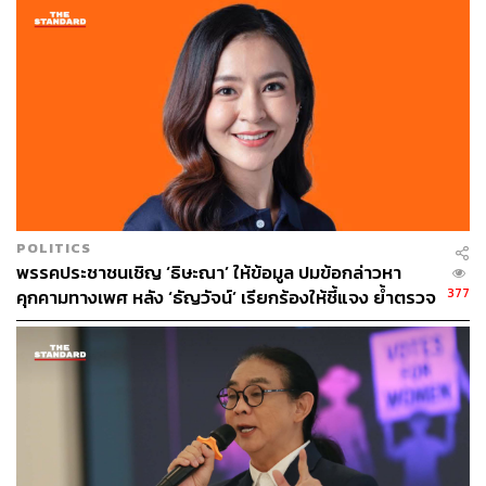
ใหม่แล้วก็ขอสื่อว่าไม่ใช้คำว่าพรรคนิติราษฎร์ ซึ่งไม่
เกี่ยวข้องกันตั้งแต่ต้นเลย เป็นความเข้าใจของสื่อบางส่วนที่
นำเสนอไปเอง
ยืนยันว่าตนเองไม่ได้อยู่เบื้องหลัง ไม่ได้เป็นที่ปรึกษา แต่ใน
ส่วนของความสัมพันธ์ส่วนตัวก็เป็นเรื่องที่มนุษย์มีอยู่ตลอด
แต่ส่วนตัวก็มีจุดยืนของตัวเอง และข้อเสนอของนิติราษฎร์ต่อ
จากนี้ไปก็ไม่ได้เกี่ยวกับพรรคอนาคตใหม่ แต่หากพรรค
อนาคตใหม่จะรับไปทำก็เป็นเรื่องของเขา รวมทั้งพรรคการ
เมืองอื่นๆ ที่จะรับไปทำ เพราะข้อเสนอของนิติราษฎร์ถือว่า
POLITICS
เป็นสมบัติสาธารณะ ยืนยันอีกครั้งว่าไม่ได้อยู่เบื้องหลังใคร
พรรคประชาชนเชิญ ‘ธิษะณา’ ให้ข้อมูล ปมข้อกล่าวหา
และไม่มีใครอยู่เบื้องหลังตนเองได้
377
คุกคามทางเพศ หลัง ‘ธัญวัจน์’ เรียกร้องให้ชี้แจง ย้ำตรวจ
สอบตรงไปตรงมา-ไม่ปกป้องผู้กระทำผิด
“สิ่งที่ปิยบุตรตัดสินใจแสดงให้เห็นถึงความกล้าที่จะออกไป
เป็นนักการเมือง ไม่ใช่เอาสถานะความเป็นนักวิชาการไปเล่น
การเมืองแบบที่มีบางส่วนใช้สถานะนี้ไปเล่นการเมือง ซึ่งได้
ประกาศต่อสาธารณชนอย่างเปิดเผยด้วย”
TAGS:
ประวัติศาสตร์ความคิดนิติปรัชญา
การเลือกตั้ง