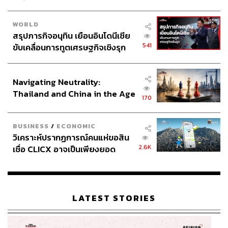
WORLD
สรุปภารกิจอนุทิน เยือนอินโดนีเซีย
541
ขับเคลื่อนการทูตเศรษฐกิจเชิงรุก
ประกาศหุ้นส่วนยุทธศาสตร์ไทย –
อินโดนีเซีย
Navigating Neutrality:
Thailand and China in the Age
170
of a New Global Order
BUSINESS
/
ECONOMIC
วิเคราะห์ปรากฏการณ์คนแห่ขอสิน
2.6K
เชื่อ CLICX อาจเป็นเพียงยอด
ภูเขาน้ำแข็ง ของปัญหาหนี้ครัว
เรือนไทยที่ถูกซุกไว้
LATEST STORIES