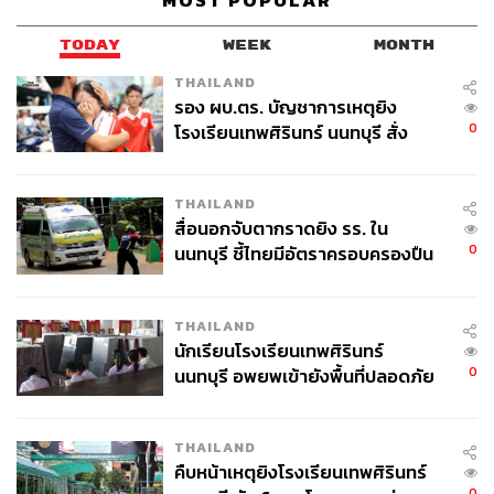
MOST POPULAR
TODAY
WEEK
MONTH
THAILAND
รอง ผบ.ตร. บัญชาการเหตุยิง
0
โรงเรียนเทพศิรินทร์ นนทบุรี สั่ง
ค้นหา 2 รอบยืนยันไร้คนติดค้าง พบ
ศพปู่-ย่าที่บ้านพักผู้ก่อเหตุ
THAILAND
สื่อนอกจับตากราดยิง รร. ใน
0
นนทบุรี ชี้ไทยมีอัตราครอบครองปืน
สูงในระดับต้นของภูมิภาค
THAILAND
นักเรียนโรงเรียนเทพศิรินทร์
0
นนทบุรี อพยพเข้ายังพื้นที่ปลอดภัย
ชั่วคราว หลังเหตุใช้อาวุธปืนภายใน
โรงเรียนคลี่คลาย
THAILAND
คืบหน้าเหตุยิงโรงเรียนเทพศิรินทร์
0