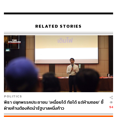
นี้ก็ยังถูกพูดและถกเถียงในสังคม ซึ่งไม่ได้เกี่ยวข้องว่าใครจะ
ดำเนินการต่อไปอย่างไร เพราะนี่เป็นข้อเสนอในทางวิชาการ
และ หากมีการพูดถึงประเด็นมาตรา 112 ควรที่จะโฟกัสมาที่
กลุ่มของตนมากกว่าพรรคอนาคตใหม่ เพราะข้อเสนอมาจาก
RELATED STORIES
นักวิชาการที่เป็นผู้เริ่มต้น
ศ.ดร.วรเจตน์ กล่าวถึงอนาคตของนิติราษฎร์ว่า เคยตอบ
คำถามสื่อไปแล้วก่อนหน้านี้ว่า ในสภาวการณ์นี้ก็เหมือนเรา
กำลัง deactivate ตัวเอง คือจะ deactivate ไปเลย หรือจะกลับ
มา activate อีกทีหนึ่งหรือไม่ขึ้นอยู่กับเงื่อนไขในอนาคต และ
สภาวการณ์อย่างนี้ทำให้สมาชิกแต่ละคนต้องไปมีบทบาท
ของตนเอง
ขณะที่ปิยบุตร เมื่อตัดสินใจไปทำงานการเมืองก็ถือว่าได้ขาด
จากการเป็นนิติราษฎร์โดยสภาพแล้ว ซึ่งต่อจากนี้ไปจะถือว่า
POLITICS
เป็นบทบาทคนละส่วนกัน
พิธา ปลุกพรรคประชาชน ‘เหนื่อยได้ ท้อได้ แต่ห้ามถอย’ ชี้
94
ฝ่ายค้านต้องคิดนำรัฐบาลหนึ่งก้าว
ศ.ดร.วรเจตน์ ย้ำในตอนท้ายว่า เมื่อมีการตั้งพรรคอนาคต