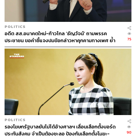
วรเจตน์ ภาคีรัตน์
การจัดตั้งพรรคการเมือง
ช่วยธนาธรตั้งชื่อพรรค
พรรคอนาคตใหม่
ปิยบุตร แสงกนกกุล
กลุ่มนิติราษฎร์
POLITICS
อดีต สส.อนาคตใหม่-ก้าวไกล ‘ธัญวัจน์’ ถามพรรค
75
ประชาชน ขอคำชี้แจงปมข้อกล่าวหาคุกคามทางเพศ ย้ำ
ความโปร่งใสต้องเป็นมาตรฐานเดียวกัน
124
ABOUT THE AUTHOR
ธนกร วงษ์ปัญญา
บรรณาธิการข่าวในประเทศ กอง
บรรณาธิการข่าว THE STANDARD
POLITICS
รองโฆษกรัฐบาลยันไม่ได้อ้างศาลฯ เลื่อนเลือกตั้งบอร์ด
90
ประกันสังคม จำเป็นต้องชะลอ ป้องกันเลือกตั้งโมฆะ-