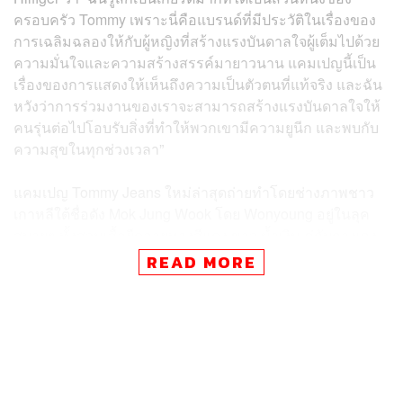
ครอบครัว Tommy เพราะนี่คือแบรนด์ที่มีประวัติในเรื่องของ
การเฉลิมฉลองให้กับผู้หญิงที่สร้างแรงบันดาลใจผู้เต็มไปด้วย
ความมั่นใจและความสร้างสรรค์มายาวนาน แคมเปญนี้เป็น
เรื่องของการแสดงให้เห็นถึงความเป็นตัวตนที่แท้จริง และฉัน
หวังว่าการร่วมงานของเราจะสามารถสร้างแรงบันดาลใจให้
คนรุ่นต่อไปโอบรับสิ่งที่ทำให้พวกเขามีความยูนีก และพบกับ
ความสุขในทุกช่วงเวลา”
แคมเปญ Tommy Jeans ใหม่ล่าสุดถ่ายทำโดยช่างภาพชาว
เกาหลีใต้ชื่อดัง Mok Jung Wook โดย Wonyoung อยู่ในลุค
สบายๆ ทั้งสวมเสื้อยืดลายทางสีแดง ขาว น้ำเงิน คู่กับกางเกง
ยีนส์และรองเท้าผ้าใบ และยังมีภาพที่เธอสวมเดรสสีฟ้า รวม
READ MORE
ไปถึงเสื้อครอปกับมินิสเกิร์ตสีดำ ซึ่งทั้งหมดนี้ล้วนทำให้
แคมเปญดูมีความขี้เล่น สนุกสนาน และแฝงด้วยความเฟมินีน
ด้วยเสน่ห์อันเป็นเอกลักษณ์ของ Wonyoung ด้วย
Tommy Hilfiger
ยังคงเดินหน้าตีตลาดเอเชียอย่างต่อเนื่อง
ภายใต้เป้าหมายในการสร้างภาพไอเดียความเป็นอเมริกัน