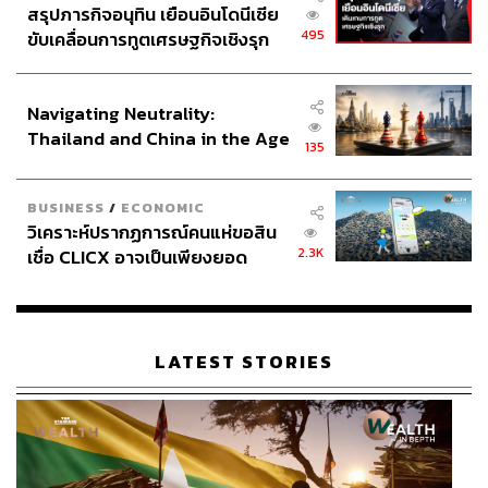
สรุปภารกิจอนุทิน เยือนอินโดนีเซีย
495
ขับเคลื่อนการทูตเศรษฐกิจเชิงรุก
ประกาศหุ้นส่วนยุทธศาสตร์ไทย –
อินโดนีเซีย
Navigating Neutrality:
Thailand and China in the Age
135
of a New Global Order
BUSINESS
/
ECONOMIC
วิเคราะห์ปรากฏการณ์คนแห่ขอสิน
2.3K
เชื่อ CLICX อาจเป็นเพียงยอด
ภูเขาน้ำแข็ง ของปัญหาหนี้ครัว
เรือนไทยที่ถูกซุกไว้
LATEST STORIES