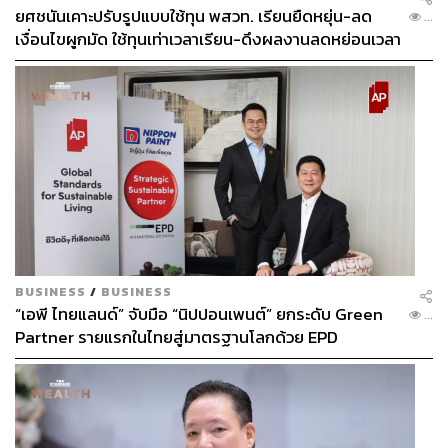
ยศชนันเคาะปรับรูปแบบใช้ทุน พสวท. เรียนยืดหยุ่น-ลด
...
เงื่อนไขผูกมัด ใช้ทุนเท่าเวลาเรียน-ดึงผลงานลดหย่อนเวลา
ดันให้มีผลย้อนหลัง
BUSINESS
/
BUSINESS
“เอพี ไทยแลนด์” จับมือ “นิปปอนเพนต์” ยกระดับ Green
...
Partner รายแรกในไทยสู่มาตรฐานโลกด้วย EPD
International พร้อมชูแนวคิด Global Standards for
Global Sustainable Living ส่งมอบบ้านคุณภาพ ลด
ผลกระทบต่อสิ่งแวดล้อม พร้อมปั้นนักออกแบบที่ใส่ใจโลก