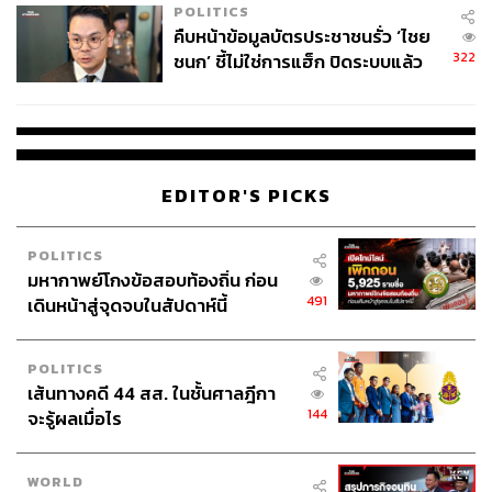
POLITICS
คืบหน้าข้อมูลบัตรประชาชนรั่ว ‘ไชย
322
ชนก’ ชี้ไม่ใช่การแฮ็ก ปิดระบบแล้ว
พบต้นตอจาก IP เดียว
EDITOR'S PICKS
POLITICS
มหากาพย์โกงข้อสอบท้องถิ่น ก่อน
491
เดินหน้าสู่จุดจบในสัปดาห์นี้
POLITICS
เส้นทางคดี 44 สส. ในชั้นศาลฎีกา
144
จะรู้ผลเมื่อไร
WORLD