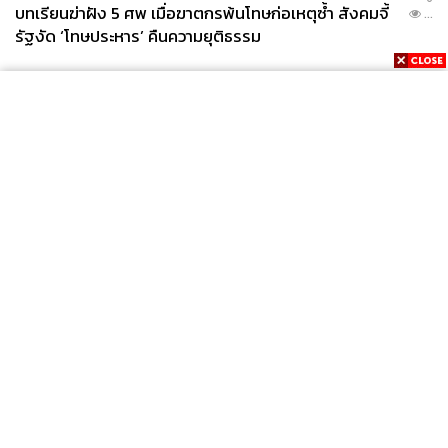
บทเรียนฆ่าฝัง 5 ศพ เมื่อฆาตกรพ้นโทษก่อเหตุซ้ำ สังคมจี้
...
รัฐงัด ‘โทษประหาร’ คืนความยุติธรรม
News
Wealth
Pop
Podcast
Video
Now
Opinion
Careers
Events
Privacy
About
Contact
Policy
FOR
ADVERTISING
MEMBERSHIP