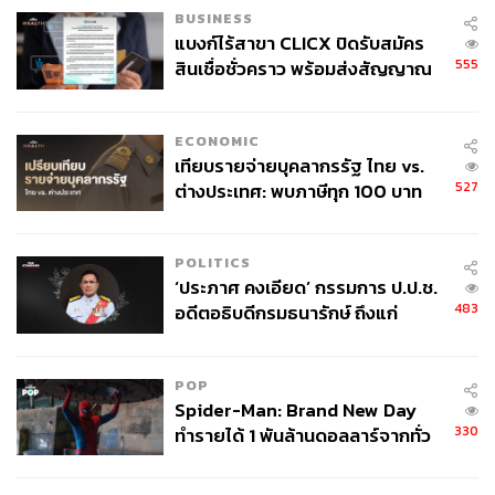
BUSINESS
แบงก์ไร้สาขา CLICX ปิดรับสมัคร
555
สินเชื่อชั่วคราว พร้อมส่งสัญญาณ
เตือนกลุ่มกู้เงินผิดวัตถุประสงค์-ให้
ข้อมูลเท็จ เตรียมดำเนินคดีเด็ดขาด
ECONOMIC
เทียบรายจ่ายบุคลากรรัฐ ไทย vs.
527
ต่างประเทศ: พบภาษีทุก 100 บาท
ของคนไทยใช้ไปกับข้าราชการเฉียด
40 บาท
POLITICS
‘ประภาศ คงเอียด’ กรรมการ ป.ป.ช.
483
อดีตอธิบดีกรมธนารักษ์ ถึงแก่
อนิจกรรม
POP
Spider-Man: Brand New Day
330
ทำรายได้ 1 พันล้านดอลลาร์จากทั่ว
โลกภายใน 6 วัน