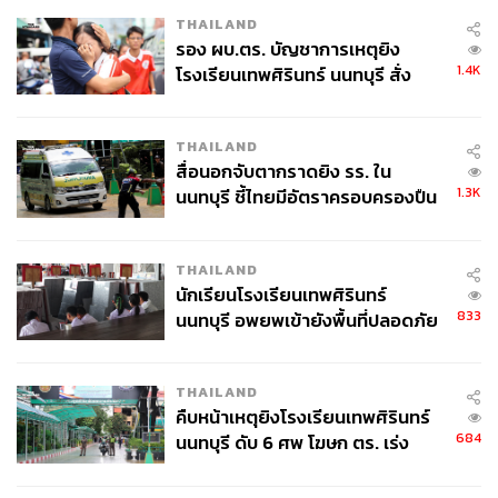
THAILAND
รอง ผบ.ตร. บัญชาการเหตุยิง
1.4K
โรงเรียนเทพศิรินทร์ นนทบุรี สั่ง
ค้นหา 2 รอบยืนยันไร้คนติดค้าง พบ
ศพปู่-ย่าที่บ้านพักผู้ก่อเหตุ
THAILAND
สื่อนอกจับตากราดยิง รร. ใน
1.3K
นนทบุรี ชี้ไทยมีอัตราครอบครองปืน
สูงในระดับต้นของภูมิภาค
THAILAND
นักเรียนโรงเรียนเทพศิรินทร์
833
นนทบุรี อพยพเข้ายังพื้นที่ปลอดภัย
ชั่วคราว หลังเหตุใช้อาวุธปืนภายใน
โรงเรียนคลี่คลาย
THAILAND
คืบหน้าเหตุยิงโรงเรียนเทพศิรินทร์
684
นนทบุรี ดับ 6 ศพ โฆษก ตร. เร่ง
สอบปมขโมยปืนปู่ก่อเหตุ