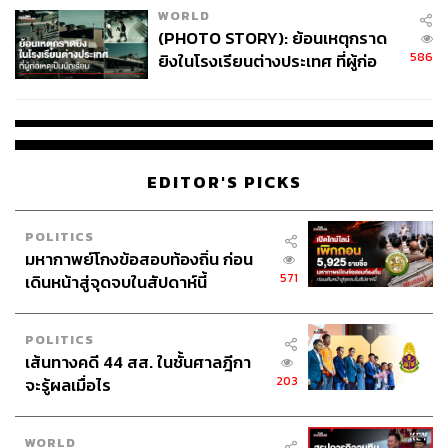
WORLD
(PHOTO STORY): ย้อนเหตุกราด
586
ยิงในโรงเรียนต่างประเทศ ที่ผู้ก่อ
เหตุเป็นนักเรียน
EDITOR'S PICKS
POLITICS
มหากาพย์โกงข้อสอบท้องถิ่น ก่อน
571
เดินหน้าสู่จุดจบในสัปดาห์นี้
POLITICS
เส้นทางคดี 44 สส. ในชั้นศาลฎีกา
203
จะรู้ผลเมื่อไร
WORLD