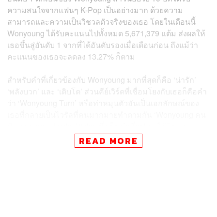
ความสนใจจากแฟนๆ K-Pop เป็นอย่างมาก ด้วยความ
สามารถและความเป็นวิชวลตัวจริงของเธอ โดยในเดือนนี้
Wonyoung ได้รับคะแนนไปทั้งหมด 5,671,379 แต้ม ส่งผลให้
เธอขึ้นสู่อันดับ 1 จากที่ได้อันดับรองเมื่อเดือนก่อน ถึงแม้ว่า
คะแนนของเธอจะลดลง 13.27% ก็ตาม
สำหรับคำที่เกี่ยวข้องกับ Wonyoung มากที่สุดก็คือ ‘น่ารัก’
‘พลังบวก’ และ ‘เติบโต’ ส่วนคีย์เวิร์ดที่เชื่อมโยงกับเธอก็คือคำ
ว่า ‘Wonyoung Turn’ หรือท่าหมุนตัวอันเป็นเอกลักษณ์ของ
เธอที่กลายเป็นไวรัลที่คนมากมายทำตามกัน ‘Wonyoung คน
คิดบวก’ และ ‘Lucky Vicky’ ซึ่งเป็นคำที่แฟนๆ ใช้นิยาม
แนวคิดเชิงบวกมากๆ ของ Wonyoung ที่เป็นกระแสใหญ่
READ MORE
ตั้งแต่เดือนพฤษภาคมที่ผ่านมา
นอกจากนั้นไอดอลหญิงที่มีมูลค่าแบรนด์สูงสุดเป็นอันดับ 2
คือ Karina แห่งวง aespa ที่ได้คะแนนไป 5,473,424 แต้ม
ลดลง 24.09% ส่วนอันดับ 3 ตกเป็นของ Jeewon วง
cignature ด้วยคะแนน 3,730,451 แต้ม เพิ่มขึ้นถึง 25.28%