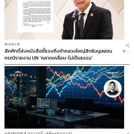
WORLD
สีหศักดิ์ส่งหนังสือชี้แจงถึงข้าหลวงใหญ่สิทธิมนุษยชน
...
กรณีรายงาน UN ‘คลาดเคลื่อน-ไม่เป็นธรรม’
OPINION
/
ตราวุทธิ์ เหลืองสมบูรณ์