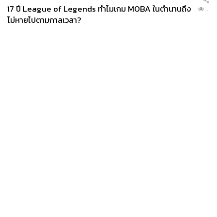
17 ปี League of Legends ทำไมเกม MOBA ในตำนานถึง
...
ไม่หายไปตามกาลเวลา?
News
Wealth
Pop
Podcast
Video
Now
Opinion
Careers
Events
Privacy
About
Contact
Policy
FOR
ADVERTISING
MEMBERSHIP