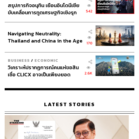
สรุปภารกิจอนุทิน เยือนอินโดนีเซีย
542
ขับเคลื่อนการทูตเศรษฐกิจเชิงรุก
ประกาศหุ้นส่วนยุทธศาสตร์ไทย –
อินโดนีเซีย
Navigating Neutrality:
Thailand and China in the Age
170
of a New Global Order
BUSINESS
/
ECONOMIC
วิเคราะห์ปรากฏการณ์คนแห่ขอสิน
2.6K
เชื่อ CLICX อาจเป็นเพียงยอด
ภูเขาน้ำแข็ง ของปัญหาหนี้ครัว
เรือนไทยที่ถูกซุกไว้
LATEST STORIES