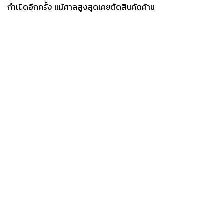
กำเนิดอีกครั้ง แม้ศาลสูงสุดเคยตัดสินคัดค้าน
News
Wealth
Pop
Podcast
Video
Now
Opinion
Careers
Events
Privacy
About
Contact
Policy
FOR
ADVERTISING
MEMBERSHIP