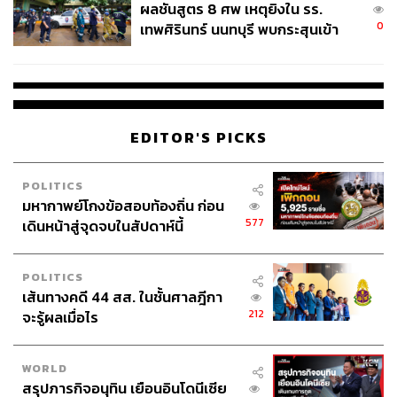
คุ้นเคยกับการเล่นโป๊กเกอร์ โยกสล็อตแมชชีน และเกมอื่นๆ
ผลชันสูตร 8 ศพ เหตุยิงใน รร.
ที่ตนเองมีส่วนตัดสินใจในแต่ละรอบ รู้สึกสนุก ตื่นเต้น ได้ลุ้น
0
เทพศิรินทร์ นนทบุรี พบกระสุนเข้า
ด้วยการใช้เงินเพียงเล็กน้อย แต่สำหรับพวก ‘ฮาร์ดคอร์’ ที่เล่น
จุดสำคัญ ‘ศีรษะ-หน้าอก’ ครูถูกยิง
แบบเอาเป็นเอาตายแล้ว ผมคิดว่าหลายคนน่าจะสนใจ ‘เทรด
4 นัด จากระยะไกล
เหรียญดิจิทัล’ ที่บ้านมากกว่า และนี่ก็อาจจะเป็นเทรนด์ใน
อนาคตหลังโควิดที่อาจจะมาทำลายธุรกิจคาสิโนได้ คิดถึง
เรื่องนี้ทำให้ผมนึกถึงการ ‘เล่นม้า’ ที่ครั้งหนึ่งเมื่อหลายสิบปี
EDITOR'S PICKS
ก่อนเป็นการพนันที่ ‘นักพนัน’ เล่นกันมาก แต่เดี๋ยวนี้แทบจะไม่
สนใจกันแล้ว
POLITICS
มหากาพย์โกงข้อสอบท้องถิ่น ก่อน
อ้างอิง: สมาคมนักลงทุนเน้นคุณค่า
577
เดินหน้าสู่จุดจบในสัปดาห์นี้
สามารถติดตาม THE STANDARD WEALTH
POLITICS
ผ่านแอปพลิเคชันต่างๆ ที่คุณสะดวกหรือใช้งานอยู่แล้วได้เลย
เส้นทางคดี 44 สส. ในชั้นศาลฎีกา
212
จะรู้ผลเมื่อไร
WORLD
สรุปภารกิจอนุทิน เยือนอินโดนีเซีย