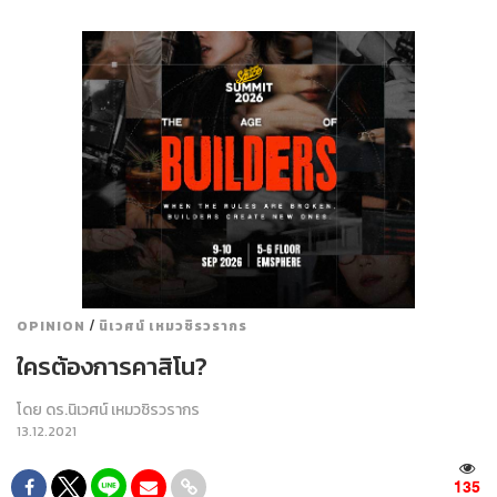
/
OPINION
นิเวศน์ เหมวชิรวรากร
ใครต้องการคาสิโน?
โดย
ดร.นิเวศน์ เหมวชิรวรากร
13.12.2021
135