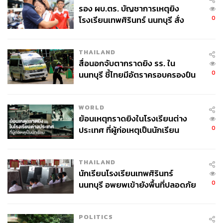
รอง ผบ.ตร. บัญชาการเหตุยิง
โอกาสที่มันจะ ‘แป้ก’ และเหรียญนั้นก็แทบจะ ‘ไร้ประโยชน์’
0
โรงเรียนเทพศิรินทร์ นนทบุรี สั่ง
ค้นหา 2 รอบยืนยันไร้คนติดค้าง พบ
ดังนั้นการคาดการณ์มูลค่าที่แท้จริงในระยะยาวจึงทำแทบไม่
ศพปู่-ย่าที่บ้านพักผู้ก่อเหตุ
ได้ ราคาในระยะสั้นนั้นถูกกำหนดด้วยคนที่เป็น ‘นักเก็งกำไร’
THAILAND
โดยเฉพาะในยามที่ต้นทุนเงินลงทุนต่ำมากและมีล้นเหลือ
สื่อนอกจับตากราดยิง รร. ใน
การเข้าไปเล่นเราต้องคิดว่านี่คือ ‘การพนัน’ ที่อาจจะไม่ได้
0
นนทบุรี ชี้ไทยมีอัตราครอบครองปืน
ต่างจากการเข้าไปเล่นในคาสิโน แต่มันสนุกกว่ามาก เพราะ
สูงในระดับต้นของภูมิภาค
เล่นได้ตลอดเวลาด้วยเม็ดเงินน้อยนิด นอกจากนั้น เวลากำไร
บางทีก็ทำให้รวยไปเลยก็ได้ ข่าวคนเล่นด้วยเงิน 1 หมื่นบาท
WORLD
ทำกำไรได้อย่างรวดเร็วภายในเวลาแค่ 1-2 เดือน กลายเป็น 1
ย้อนเหตุกราดยิงในโรงเรียนต่าง
แสนบาทนั้นกระจายไปในหมู่นักเล่นอย่างรวดเร็ว ซึ่งทำให้
0
ประเทศ ที่ผู้ก่อเหตุเป็นนักเรียน
คนยิ่งแห่เข้ามาเล่นมากขึ้น ในขณะที่คนขาดทุนอีก 8-9 คน
อาจจะไม่มีใครรู้เลย และนี่ก็ทำให้เหรียญเหล่านี้เป็นที่นิยมใน
THAILAND
หมู่ ‘นักลงทุนหน้าใหม่’ มหาศาล
นักเรียนโรงเรียนเทพศิรินทร์
0
นนทบุรี อพยพเข้ายังพื้นที่ปลอดภัย
ผมคิดว่าในรอบนี้ การเปิดคาสิโนในประเทศไทยคงจะสำเร็จ
ชั่วคราว หลังเหตุใช้อาวุธปืนภายใน
และแน่นอนก็คงมีคนเข้าไปเล่นกันพอสมควรโดยเฉพาะ ‘คน
โรงเรียนคลี่คลาย
รุ่นเก่า’ ที่ไม่ได้คุ้นเคยกับการเทรดเหรียญคริปโต พวกเขายัง
POLITICS