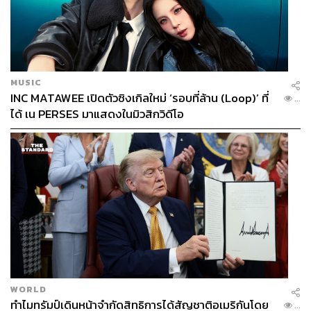
MUSIC
INC MATAWEE เปิดตัวซิงเกิลใหม่ ‘รอบที่ล้าน (Loop)’ ที่
...
ได้ เน PERSES มาแสดงในมิวสิกวิดีโอ
WORLD
ทำไมทรัมป์เดินหน้าจำกัดสิทธิการได้สัญชาติอเมริกันโดย
...