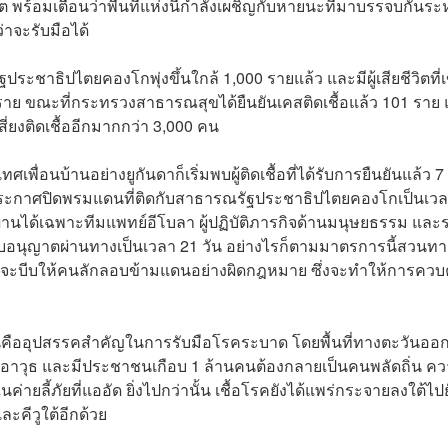
ฤต พร้อมเตือนว่าพื้นที่แห่งนี้กำลังเผชิญกับหายนะที่มาบรรจบกันระ
าจะรับมือได้
ะชาธิปไตยคองโกพุ่งขึ้นใกล้ 1,000 รายแล้ว และมีผู้เสียชีวิตที่เ
0 ราย ขณะที่กระทรวงสาธารณสุขได้ยืนยันเคสติดเชื้อแล้ว 101 ราย
สี่ยงติดเชื้ออีกมากกว่า 3,000 คน
นบ้านอย่างยูกันดาก็เริ่มพบผู้ติดเชื้อที่ได้รับการยืนยันแล้ว 7
ได้ประกาศปิดพรมแดนที่ติดกับสาธารณรัฐประชาธิปไตยคองโกเป็นเวล
่านได้เฉพาะทีมแพทย์อีโบลา ผู้ปฏิบัติภารกิจด้านมนุษยธรรม และ
่ได้รับอนุญาตผ่านทางเป็นเวลา 21 วัน อย่างไรก็ตามมาตรการนี้สวนทา
ะบีบให้คนลักลอบข้ามแดนอย่างผิดกฎหมาย ซึ่งจะทำให้การควบ
วนานคืออุปสรรคสำคัญในการรับมือโรคระบาด โดยพื้นที่ทางตะวันอ
อาวุธ และมีประชาชนเกือบ 1 ล้านคนต้องกลายเป็นคนพลัดถิ่น ค
นในค่ายลี้ภัยที่แออัด ยิ่งไปกว่านั้น เชื้อโรคยังได้แพร่กระจายลงใต้ไปย
ละคีวูใต้อีกด้วย