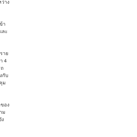
หว่าง
ข้า
 และ
 ราย
า 4
รถ
งกับ
คุม
อกของ
วาม
ัง