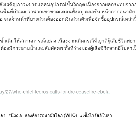
กำลังเผชิญภาวะขาดแคลนอุปกรณ์ขั้นวิกฤต เนื่องจากผลกระทบจาก
้นที่เปิดเผยว่าพวกเขาขาดแคลนทั้งสบู่ คลอรีน หน้ากากอนามัย
พอ จนเจ้าหน้าที่บางส่วนต้องออกเงินส่วนตัวเพื่อจัดซื้ออุปกรณ์เหล่าน
่ซ้ำเติมให้สถานการณ์แย่ลง เนื่องจากเกิดกรณีที่ญาติผู้เสียชีวิตพย
ต้องมีการอาบน้ำและสัมผัสศพ ทั้งที่ร่างของผู้เสียชีวิตจากอีโบลาเป
/27/who-chief-tedros-calls-for-drc-ceasefire-ebola
บลา
Ebola
องค์การอนามัยโลก (WHO)
เชื้อไวรัสอีโบลา