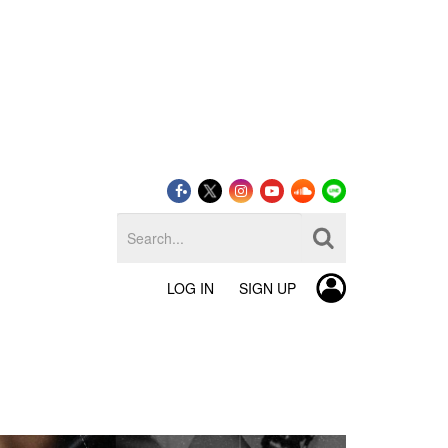
LOG IN
SIGN UP