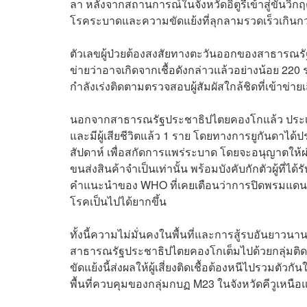
ลา หลังจากสถานการณ์ในจังหวัดอิตูรีเข้าสู่ขั้นวิก
โรคระบาดและความขัดแย้งที่ลุกลามรวดเร็วเกินกว่
ตัวเลขผู้ป่วยต้องสงสัยทางตะวันออกของสาธารณรัฐปร
ข่ายว่าอาจเกิดจากเชื้อดังกล่าวแล้วอย่างน้อย 22
กำลังเร่งติดตามตรวจสอบผู้สัมผัสใกล้ชิดที่เข้าข่ายเ
นอกจากสาธารณรัฐประชาธิปไตยคองโกแล้ว ประเทศเพื่อ
และมีผู้เสียชีวิตแล้ว 1 ราย โดยทางการยูกันดา
สัปดาห์ เพื่อสกัดการแพร่ระบาด โดยจะอนุญาตให้ผ
ขนส่งสินค้าจำเป็นเท่านั้น พร้อมบังคับกักตัวผู้ที
คำแนะนำของ WHO ที่เคยเตือนว่าการปิดพรมแดนจ
โรคเป็นไปได้ยากขึ้น
ทั้งนี้ความไม่มั่นคงในพื้นที่และการสู้รบอันยา
สาธารณรัฐประชาธิปไตยคองโกเต็มไปด้วยกลุ่มติด
ขัดแย้งนี้ส่งผลให้ผู้เสี่ยงติดเชื้อต้องหนีไปรวมตัวกั
พื้นที่ควบคุมของกลุ่มกบฏ M23 ในจังหวัดคีวูเหนือแ