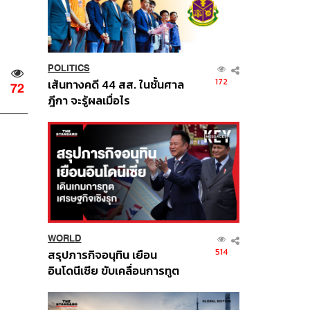
POLITICS
172
เส้นทางคดี 44 สส. ในชั้นศาล
72
ฎีกา จะรู้ผลเมื่อไร
WORLD
514
สรุปภารกิจอนุทิน เยือน
อินโดนีเซีย ขับเคลื่อนการทูต
เศรษฐกิจเชิงรุก ประกาศหุ้น
ส่วนยุทธศาสตร์ไทย –