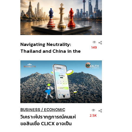
อินโดนีเซีย
Navigating Neutrality:
149
Thailand and China in the
Age of a New Global
Order
BUSINESS
/
ECONOMIC
2.5K
วิเคราะห์ปรากฏการณ์คนแห่
ขอสินเชื่อ CLICX อาจเป็น
เพียงยอดภูเขาน้ำแข็ง ของ