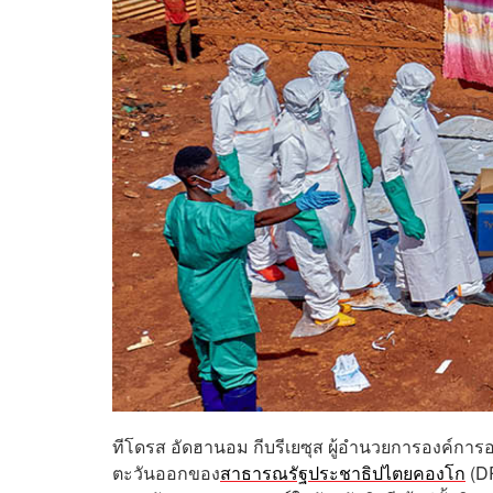
ทีโดรส อัดฮานอม กีบรีเยซุส ผู้อำนวยการองค์การ
ตะวันออกของ
สาธารณรัฐประชาธิปไตยคองโก
(DR