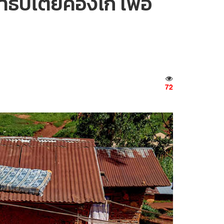
ธิปไตยคองโก เพื่อ
72