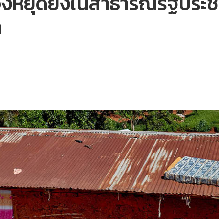
องหยุดยิงในสาธารณรัฐประชา
า