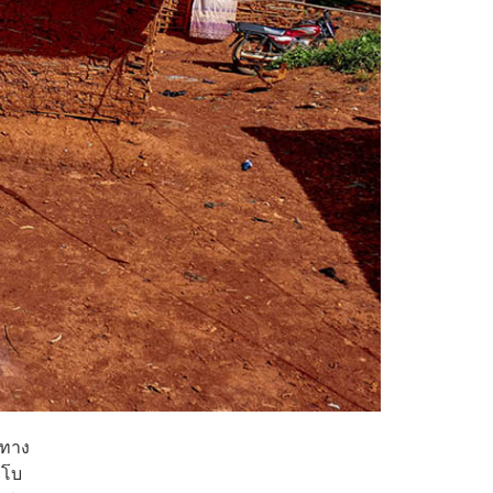
่ทาง
ีโบ