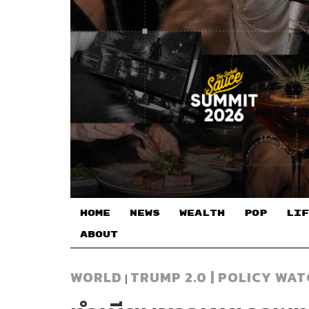
HOME
NEWS
WEALTH
POP
LIF
ABOUT
WORLD
TRUMP 2.0 | POLICY WA
|