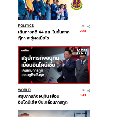
POLITICS
208
เส้นทางคดี 44 สส. ในชั้นศาล
ฎีกา จะรู้ผลเมื่อไร
WORLD
543
สรุปภารกิจอนุทิน เยือน
อินโดนีเซีย ขับเคลื่อนการทูต
เศรษฐกิจเชิงรุก ประกาศหุ้น
ส่วนยุทธศาสตร์ไทย –