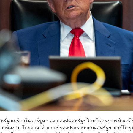
สหรัฐอเมริกาในวอร์รูม ขณะกองทัพสหรัฐฯ โจมตีโครงการนิวเคลีย
ลาท้องถิ่น โดยมี เจ. ดี. แวนซ์ รองประธานาธิบดีสหรัฐฯ, มาร์โก รู