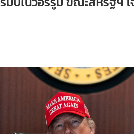
ัมป์ในวอร์รูม ขณะสหรัฐฯ โ