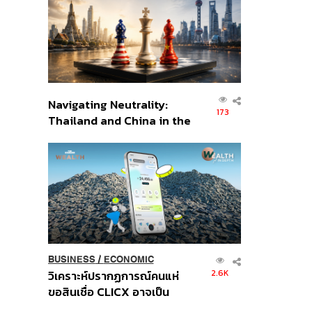
อินโดนีเซีย
Navigating Neutrality:
173
Thailand and China in the
Age of a New Global
Order
BUSINESS
/
ECONOMIC
2.6K
วิเคราะห์ปรากฏการณ์คนแห่
ขอสินเชื่อ CLICX อาจเป็น
เพียงยอดภูเขาน้ำแข็ง ของ