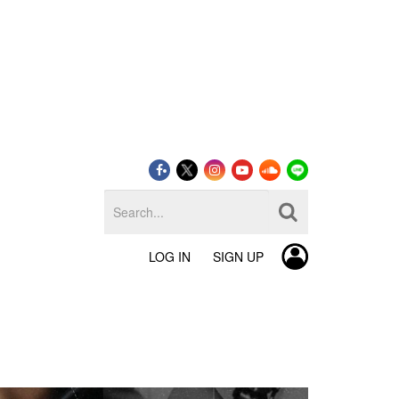
LOG IN
SIGN UP