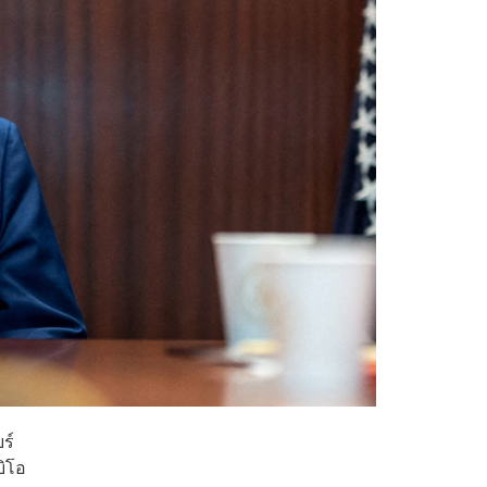
ร์
บิโอ