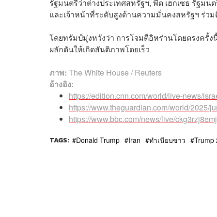
รัฐมนตรีว่าต่างประเทศสหรัฐฯ, พีต เฮกเซธ รัฐมนต
และเจ้าหน้าที่ระดับสูงด้านความมั่นคงสหรัฐฯ ร่ว
โดยทรัมป์มุ่งหวังว่า การโจมตีอิหร่านโดยตรงครั้งน
ผลักดันให้เกิดสันติภาพโดยเร็ว
ภาพ:
The White House / Reuters
อ้างอิง:
https://edition.cnn.com/world/live-news/isr
https://www.theguardian.com/world/2025/jun
https://www.bbc.com/news/live/ckg3rzj8emj
TAGS:
Donald Trump
Iran
ทำเนียบขาว
Trump 