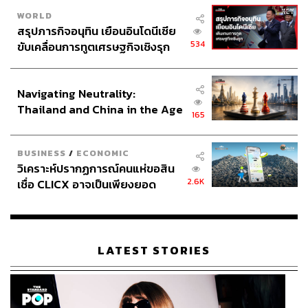
www.soompi.com/article/1348634wpp/kang-ha-neul-
WORLD
explains-why-he-chose-new-rom-com-drama-as-his-
สรุปภารกิจอนุทิน เยือนอินโดนีเซีย
post-military-project
534
ขับเคลื่อนการทูตเศรษฐกิจเชิงรุก
www.soompi.com/article/1349609wpp/kang-ha-neul-
ประกาศหุ้นส่วนยุทธศาสตร์ไทย –
talks-about-being-gong-hyo-jins-fan-working-with-he
อินโดนีเซีย
r-for-upcoming-drama
Navigating Neutrality:
www.soompi.com/article/1352382wpp/son-dam-bi-e
Thailand and China in the Age
165
xplains-what-she-found-intriguing-about-her-new-ro
of a New Global Order
m-com-drama-with-kang-ha-neul-and-gong-hyo-jin
BUSINESS
/
ECONOMIC
วิเคราะห์ปรากฏการณ์คนแห่ขอสิน
TAGS:
ซีรีส์เกาหลี
When the Camellia Blooms
2.6K
เชื่อ CLICX อาจเป็นเพียงยอด
ภูเขาน้ำแข็ง ของปัญหาหนี้ครัว
เรือนไทยที่ถูกซุกไว้
LATEST STORIES
1.0K