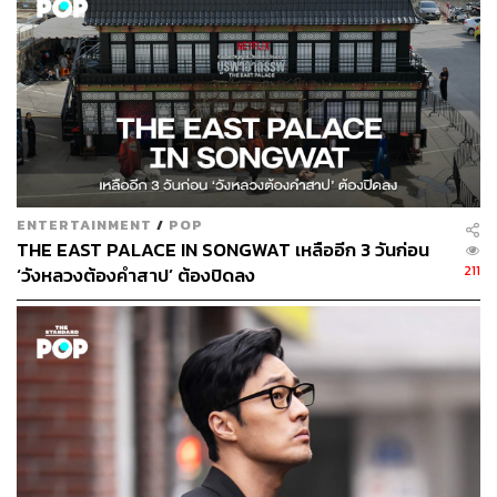
ENTERTAINMENT
/
POP
THE EAST PALACE IN SONGWAT เหลืออีก 3 วันก่อน
211
‘วังหลวงต้องคำสาป’ ต้องปิดลง
นอกจากนี้
When the Camellia Blooms
ยังได้นักแสดงมาก
ฝีมือที่แฟนซีรีส์คุ้นหน้าคุ้นตากันเป็นอย่างดีมาร่วมแสดงอย่าง
คับคั่ง อาทิ คิมจีซอก (จากซีรีส์
Top Star Yoo-Baek
,
20th
Century Boy and Girl
), จีอีซู (จากซีรีส์
Woman with a
Suitcase
,
My Fellow Citizens
), โอจองเซ (จากซีรีส์
Mistress
,
Touch Your Heart
) และ ซนดัมบิ (จากซีรีส์
Mrs. Cop 2
) นัก