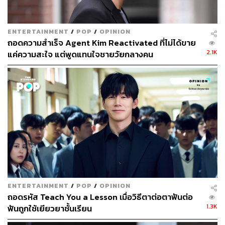
แสดงสาวที่ห่างหายจากการเล่นซีรีส์ไปกว่า 3 ปีที่เธอเปิดเผย
ว่า “ฉันตัดสินใจรับเล่น
When the Camellia Blooms
เพราะ
คิดว่าซีรีส์เรื่องนี้แตกต่างจากเรื่องอื่น มันมีทั้งความโรแมน
ENTERTAINMENT
/
POP
/
OPINION
ติกและตื่นเต้นในเวลาเดียวกัน รวมถึงบท ฮวังมี เป็นบทที่ฉัน
ถอดความสำเร็จ Agent Kim Reactivated ที่ไม่ได้ขาย
ไม่เคยเล่นมาก่อน ทำให้ฉันอยากจะท้าทายตัวเองจากบทนี้ดู
2.1K
แค่ความสะใจ แต่พูดแทนใจชายวัยกลางคน
ค่ะ”
ความน่าสนใจของ
When the Camellia Blooms
ยังไม่จบ
เพียงแค่การได้นักแสดงที่น่าสนใจมาเข้าร่วมเท่านั้น แต่ยังได้
ชายองฮุน ผู้กำกับซึ่งเคยฝากผลงานไว้กับซีรีส์
Bridal Mask
,
Don’t Look Back: The Legend of Orpheus
,
Becky’s Back
และ
Are You Human?
มานั่งแท่นกำกับ รวมถึงนักเขียนบท
อิมซังชุน ที่เคยฝากผลงานไว้กับซีรีส์
Becky’s Back
และ
Fight for My Way
มาร่วมงานอีกด้วย
When the Camellia Blooms
ออกอากาศทุกวันพุธและ
ENTERTAINMENT
/
POP
/
OPINION
พฤหัสบดี เวลา 22.00 น. (ตามเวลาประเทศเกาหลี) ทางช่อง
ถอดรหัส Teach You a Lesson เมื่อวิธีตาต่อตาฟันต่อ
KBS2 เริ่มวันที่ 18 กันยายน 2019 แฟนซีรีส์ชาวไทยสามารถ
1.3K
ฟันถูกใช้เยียวยาชั้นเรียน
ติดตามได้ทาง Netflix