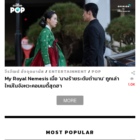
คลิกชมตัวอย่างซีรีส์
When the Camellia Blooms
:
www.netfl
ix.com/th/title/81144925
วีรวัฒน์ อัจจุตมานัส
/
ENTERTAINMENT
/
POP
My Royal Nemesis เมื่อ ‘นางร้ายระดับตำนาน’ ถูกเล่า
1.0K
ใหม่ในจังหวะคอมเมดี้สุดฮา
MORE
MOST POPULAR