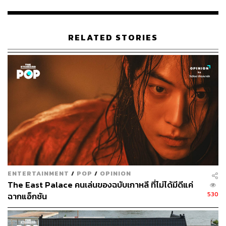
ที่จะเบ่งบานเป็นดอกไม้ที่สวยงาม ในขณะที่บท ฮวังยงชิก
ของผมเป็นเหมือนกับดินที่โอบกอดดอกไม้ดอกนั้น ซึ่งทุกวันนี้
หลายคนเชื่อว่าการเก็บซ่อนอารมณ์และความรู้สึกคือสิ่งที่
RELATED STORIES
ผู้ใหญ่สมควรทำใช่ไหมครับ แต่ฮวังยงชิกไม่ใช่แบบนั้น เขา
ไม่กลัวที่จะเข้าหาคนที่เขาชอบ ซึ่งผมคิดว่านี่คือเสน่ห์ของตัว
ละครนี้ครับ”
ENTERTAINMENT
/
POP
/
OPINION
The East Palace คนเล่นของฉบับเกาหลี ที่ไม่ได้มีดีแค่
530
ฉากแอ็กชัน