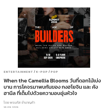
/
/
ENTERTAINMENT
K-POP
POP
When the Camellia Blooms วันที่ดอกไม้เบ่ง
บาน การโคจรมาพบกันของ กงฮโยจิน และ คัง
ฮานึล ที่เต็มไปด้วยความอบอุ่นหัวใจ
โดย
พรนภัส ชำนาญค้า
18.09.2019