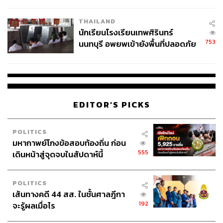
ผลิต 8.3 ล้าน สู่ข้อพิพาท ‘มา
เวลล์ฯ’ ฟ้อง ‘โทน บางแค’ ผิดนัด
คังฮานึล นักแสดงหนุ่มวัย 30 ปี ที่เดบิวต์ในฐานะนักแสดงผ่าน
THAILAND
จ่ายหนี้-แอบระบุแบรนด์
ซีรีส์
My Mom! Super Mom!
ในปี 2007 ก่อนจะมีผลงานซีรีส์
นักเรียนโรงเรียนเทพศิรินทร์
อย่าง
To The Beautiful You
,
The Heirs
,
Misaeng
และ
Moon
753
นนทบุรี อพยพเข้ายังพื้นที่ปลอดภัย
Lovers: Scarlet Heart Ryeo
โดย
When the Camellia
ชั่วคราว หลังเหตุใช้อาวุธปืนภายใน
Blooms
เป็นผลงานซีรีส์เรื่องแรกในรอบ 3 ปีของเขา หลังจาก
โรงเรียนคลี่คลาย
ที่เพิ่งปลดประจำการทหารเมื่อเดือนพฤษภาคมที่ผ่านมา
พิสูจน์อักษร: ลักษณ์นารา พักตร์เพียงจันทร์
EDITOR'S PICKS
อ้างอิง:
www.soompi.com/article/1337374wpp/kang-ha-neul-
and-gong-hyo-jin-confirmed-for-upcoming-romance-d
POLITICS
มหากาพย์โกงข้อสอบท้องถิ่น ก่อน
rama
555
เดินหน้าสู่จุดจบในสัปดาห์นี้
www.soompi.com/article/1340543wpp/son-dam-bi-c
onfirmed-to-join-gong-hyo-jin-and-kang-ha-neul-in-u
pcoming-drama
POLITICS
www.soompi.com/article/1348403wpp/gong-hyo-jin-
เส้นทางคดี 44 สส. ในชั้นศาลฎีกา
opens-up-about-what-drew-her-to-upcoming-drama-
192
จะรู้ผลเมื่อไร
with-kang-ha-neul