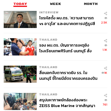
TODAY
WEEK
MONTH
INTERVIEW
ไขรหัสตั้ง ผบ.ตร. ‘ความสามารถ
2.5K
vs อาวุโส’ และอนาคตการปฏิรูปสี
กากี กับ พล.ต.อ. เอก อังสนานนท์
THAILAND
รอง ผบ.ตร. บัญชาการเหตุยิง
1.1K
โรงเรียนเทพศิรินทร์ นนทบุรี สั่ง
ค้นหา 2 รอบยืนยันไร้คนติดค้าง พบ
ศพปู่-ย่าที่บ้านพักผู้ก่อเหตุ
THAILAND
กงฮโยจิน นักแสดงหญิงผู้คร่ำหวอดอยู่ในวงการบันเทิงเกาหลี
สื่อนอกจับตากราดยิง รร. ใน
1K
มากว่า 20 ปี ซึ่งเดบิวต์ในฐานะนักแสดงผ่านภาพยนตร์เรื่อง
นนทบุรี ชี้ไทยมีอัตราครอบครองปืน
Memento Mori
ในปี 1999 ก่อนที่เธอจะมีผลงานซีรีส์ที่แฟน
สูงในระดับต้นของภูมิภาค
ชาวไทยรู้จักกันดีอย่าง
Biscuit Teacher and Star Candy
,
The Master’s Sun
,
It’s Ok, This is Love
,
The Producers
THAILAND
และ
Jealousy Incarnate
โดย
When the Camellia Blooms
สรุปมหากาพย์กล้องส่องพระ
761
ZEISS Blue Marine จากสัญญา
เป็นการรับเล่นซีรีส์ในรอบ 3 ปีของเธอ