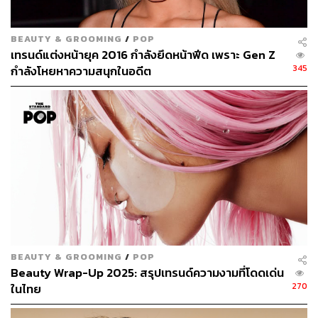
BEAUTY & GROOMING
/
POP
เทรนด์แต่งหน้ายุค 2016 กำลังยึดหน้าฟีด เพราะ Gen Z
345
กำลังโหยหาความสนุกในอดีต
Step 2 งานคิ้วต้องปัง
สีผมกับสีคิ้วต้องเป็นไปในทิศทางเดียวกัน ในซีรีส์เรื่องนี้ เลขา
คิมมีโซทำสีผมโทนน้ำตาลประกายทอง ดังนั้นเวลาเขียนคิ้วก็
ต้องคำนึงถึงสีผมด้วย สีคิ้วจึงเลือกเฉดน้ำตาลอ่อน และปัด
มาสคาร่าเปลี่ยนสีคิ้วให้เป็นโทนน้ำตาลทอง สังเกตว่ารูปทรง
คิ้วของเธอเป็นคิ้วแบบเส้นตรงสไตล์เกาหลี การครีเอตคิ้วให้
ปังแบบนี้เริ่มจากการจัดระเบียบขนคิ้ว ใช้แปรงหัวเกลียวมา
แปรงขนคิ้วให้เป็นระเบียบ จากนั้นใช้ดินสอร่างโครงคิ้วด้าน
บนไปยังสันคิ้ว ค่อยๆ เขียนให้เป็นเส้นตรง ทำแบบเดียวกันกับ
ด้านล่างคิ้ว จากนั้นใช้แปรงถมคิ้วบริเวณตรงกลางที่ร่าง
BEAUTY & GROOMING
/
POP
โครงไว้
Beauty Wrap-Up 2025: สรุปเทรนด์ความงามที่โดดเด่น
270
ในไทย