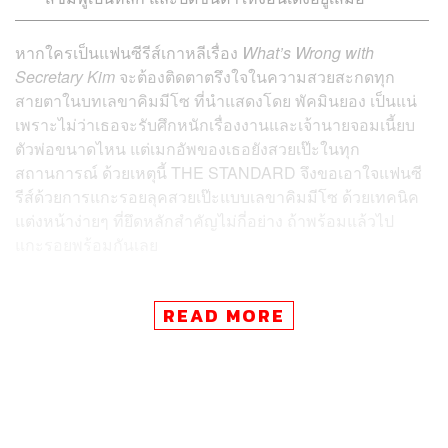
หากใครเป็นแฟนซีรีส์เกาหลีเรื่อง
What’s Wrong with
Secretary Kim
จะต้องติดตาตรึงใจในความสวยสะกดทุก
สายตาในบทเลขาคิมมีโซ ที่นำแสดงโดย พัคมินยอง เป็นแน่
เพราะไม่ว่าเธอจะรับศึกหนักเรื่องงานและเจ้านายจอมเนี้ยบ
ตัวพ่อขนาดไหน แต่เมกอัพของเธอยังสวยเป๊ะในทุก
สถานการณ์ ด้วยเหตุนี้ THE STANDARD จึงขอเอาใจแฟนซี
รีส์ด้วยการแกะรอยลุคสวยเป๊ะแบบเลขาคิมมีโซ ด้วยเทคนิค
แต่งหน้าง่ายๆ ที่ยึดหลักสำคัญไม่กี่อย่าง ถ้าพร้อมแล้วไป
แกะรอยพร้อมกันเลย
READ MORE