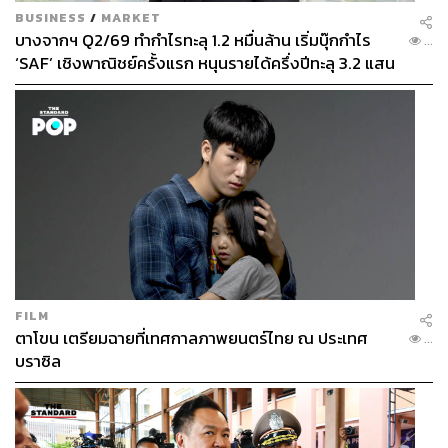
BUSINESS
/
MARKET
บางจากฯ Q2/69 ทำกำไรทะลุ 1.2 หมื่นล้าน เริ่มบุ๊กกำไร
...
‘SAF’ เชิงพาณิชย์ครั้งแรก หนุนรายได้ครึ่งปีทะลุ 3.2 แสน
ล้าน
FILM
ตาโขน เตรียมฉายที่เทศกาลภาพยนตร์ไทย ณ ประเทศ
...
บราซิล
Editor’s Pick
Hourglass Ambient Strobe Lighting Blush
บลัชออ