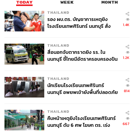
TODAY
WEEK
MONTH
กอัพอาร์ทิสต์มืออาชีพเทใจให้ ใช้จัดระเบียบคิ้วได้ตาม
THAILAND
ต้องการ ตั้งแต่ลุคเบสิกไปจนถึงลุคหรูหรา มาพร้อมเฉด
รอง ผบ.ตร. บัญชาการเหตุยิง
สีที่กลมกลืนรองรับทุกโทนสีผิว ราคา 1,750 บาท
1.4K
โรงเรียนเทพศิรินทร์ นนทบุรี สั่ง
ค้นหา 2 รอบยืนยันไร้คนติดค้าง พบ
ศพปู่-ย่าที่บ้านพักผู้ก่อเหตุ
THAILAND
สื่อนอกจับตากราดยิง รร. ใน
1.2K
นนทบุรี ชี้ไทยมีอัตราครอบครองปืน
สูงในระดับต้นของภูมิภาค
THAILAND
นักเรียนโรงเรียนเทพศิรินทร์
814
นนทบุรี อพยพเข้ายังพื้นที่ปลอดภัย
ชั่วคราว หลังเหตุใช้อาวุธปืนภายใน
โรงเรียนคลี่คลาย
THAILAND
คืบหน้าเหตุยิงโรงเรียนเทพศิรินทร์
667
นนทบุรี ดับ 6 ศพ โฆษก ตร. เร่ง
Step 3 เติมเสน่ห์ให้ขนตางอนเด้งทุกองศา
สอบปมขโมยปืนปู่ก่อเหตุ