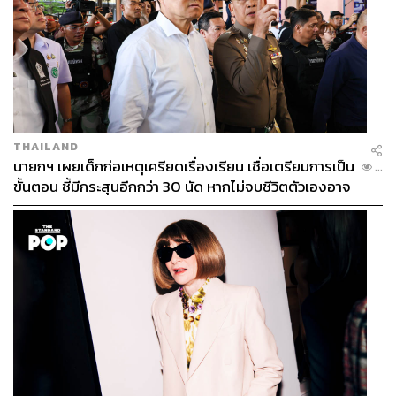
นพิกเมนต์แน่นโทนสีชมพู ช่วยเติมความหวานให้พวง
แก้มสาวๆ ดูมีมิติเป็นธรรมชาติ เหมาะกับทุกสภาพผิว
ราคา 1,550 บาท
Fenty Beauty Moroccan Spice Eyeshadow
Palette (Limited Edition)
พาเลตต์อายแชโดว์เม็ดสี
เข้มข้น มีครบทุกเนื้อสัมผัส ทั้งแมตต์ ซาติน เมทัลลิก
เนื้อมุก ชิมเมอร์แวววาว มีทั้งหมด 16 เฉดสี เข้ากับทุก
THAILAND
โทนสีผิว ราคา 2,200 บาท
นายกฯ เผยเด็กก่อเหตุเครียดเรื่องเรียน เชื่อเตรียมการเป็น
...
ขั้นตอน ชี้มีกระสุนอีกกว่า 30 นัด หากไม่จบชีวิตตัวเองอาจ
สูญเสียเพิ่ม
FYI
ชาวไทยสามารถรับชมซีรีส์เรื่อง
What’s Wrong
with Secretary Kim
ได้ทางแอปพลิเคชัน VIU ซึ่ง
มีทั้งหมด 16 ตอน
TAGS:
การแต่งหน้า
What’s Wrong with Secretary Kim