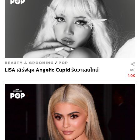
Editor’s Pick
Dr.Jart+ Rubber Mask Firming Lover
มาสก์แผ่นนี้
อุดมด้วยสารสกัดธรรมชาติที่อ่อนโยนต่อทุกสภาพผิว มี
จุดเด่นที่ช่วยปรับผิวให้กระชับ ลดเลือนริ้วรอย ราคา
540 บาท
The Balm Balm Shelter Tinted Moisturizer SPF 18
สี Light
รองพื้นผสมมอยส์เจอร์ไรเซอร์สำหรับทุกวันที่
ต้องการแต่งหน้า เพื่อเผยผิวเนียนธรรมชาติ ราคา 950
BEAUTY & GROOMING
/
POP
LISA เสิร์ฟลุค Angelic Cupid รับวาเลนไทน์
บาท
1.0K