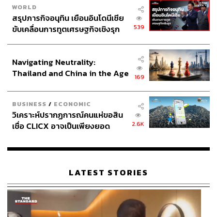
WORLD
สรุปภารกิจอนุทิน เยือนอินโดนีเซีย
539
ขับเคลื่อนการทูตเศรษฐกิจเชิงรุก
ประกาศหุ้นส่วนยุทธศาสตร์ไทย –
อินโดนีเซีย
Navigating Neutrality:
Thailand and China in the Age
169
of a New Global Order
Editor’s Pick
BUSINESS
/
ECONOMIC
Sephora Collection Outrageous Curl Mascara
วิเคราะห์ปรากฏการณ์คนแห่ขอสิน
มาสคาร่าสูตรขนตางอนเด้ง ช่วยเพิ่มความหนาและ
2.6K
เชื่อ CLICX อาจเป็นเพียงยอด
ความยาวให้ขนตาสวยเด่นทุกมุมมอง ราคา 680 บาท
ภูเขาน้ำแข็ง ของปัญหาหนี้ครัว
เรือนไทยที่ถูกซุกไว้
LATEST STORIES