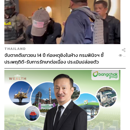
THAILAND
Step 4 ตา แก้ม ปาก ต้องสีชมพูเท่านั้น
จับตาคดีเยาวชน 14 ปี ก่อเหตุยิงในห้าง กรมพินิจฯ ชี้
...
เราจะไม่เห็นลุคของเลขาคิมมีโซที่ฟาดตาหนักๆ หรือทาปาก
ประพฤติดี-รับการรักษาต่อเนื่อง ประเมินปล่อยตัว
แดงแซ่บๆ เพราะคอนเซปต์ของเลขาแสนสวยต้องแอบหรูดู
แพง แต่คงความน่ารักอ่อนโยนเอาไว้ผ่านโทนสีชมพูหลาก
หลายเฉด เทคนิคแต่งตามีเพียงการทาสีอายแชโดว์เดี่ยวๆ
เท่านั้น บางวันก็ได้เห็นการเขียนอายไลเนอร์บางๆ ฟุ้งๆ เพื่อ
เน้นเส้นขอบตาให้ดูเด่น ปัดพวงแก้มด้วยบลัชออนโทนสีชมพู
เช่นเดียวกับริมฝีปากสีชมพูที่ช่วยให้ everyday look ดูสวย
หวานและมีเสน่ห์แบบไม่ต้องประโคมแต่งหน้าเยอะเกินไป