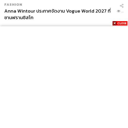
FASHION
Anna Wintour ประกาศจัดงาน Vogue World 2027 ที่
...
ซานฟรานซิสโก
557
ABOUT THE AUTHOR
ภูริตา บุญล้อม
Beauty Editor | THE STANDARD LIFE
News
Wealth
Pop
Podcast
Video
Now
Opinion
Careers
Events
Privacy
About
Contact
Policy
FOR
ADVERTISING
MEMBERSHIP