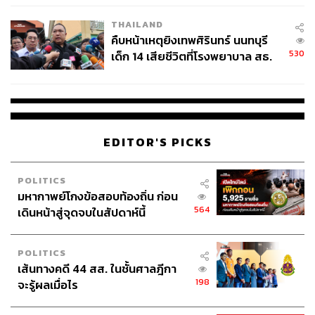
คิมมีโซ เป็นเลขาที่ไม่ว่าเธอจะหันซ้าย มองขวา วิ่งไปข้าง
หน้า หรือถอยหลัง เธอเป็นคนที่สวยมองเพลินทุกองศาจริงๆ
THAILAND
ยิ่งเมื่อถึงฉากที่ต้องโคลสอัพใบหน้าเธอใกล้ๆ สิ่งที่โดดเด่นคือ
คืบหน้าเหตุยิงเทพศิรินทร์ นนทบุรี
ขนตาธรรมชาติที่งอนเด้งสวยโดยไม่ต้องติดขนตาปลอม เป็น
530
เด็ก 14 เสียชีวิตที่โรงพยาบาล สธ.
ลุคที่คนทั่วไปจับต้องได้ แต่งตามไม่ยาก เคล็ดลับคือ ปัดเบส
ยืนยันครูเสียชีวิต 5 ราย เจ็บ 22
มาสคาร่าก่อน ช่วยให้เวลาปัดมาสคาร่าจริงจะช่วยฟิกซ์เส้น
ราย
ขนตาให้แผ่กระจายงอนเด้งได้ดั่งใจ
EDITOR'S PICKS
POLITICS
มหากาพย์โกงข้อสอบท้องถิ่น ก่อน
564
เดินหน้าสู่จุดจบในสัปดาห์นี้
POLITICS
เส้นทางคดี 44 สส. ในชั้นศาลฎีกา
198
จะรู้ผลเมื่อไร