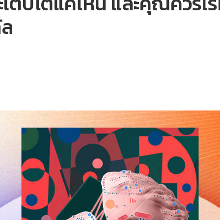
เติบโตแค่ไหน และคุณควรเร
ัล