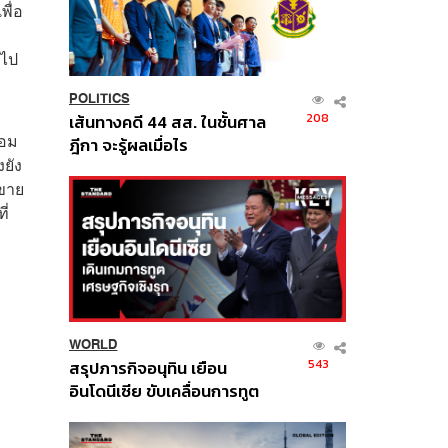
พื่อ
อไป
POLITICS
208
เส้นทางคดี 44 สส. ในชั้นศาล
คอม
ฎีกา จะรู้ผลเมื่อไร
งยัง
อขาย
ี่
WORLD
543
สรุปภารกิจอนุทิน เยือน
อินโดนีเซีย ขับเคลื่อนการทูต
เศรษฐกิจเชิงรุก ประกาศหุ้น
ส่วนยุทธศาสตร์ไทย –