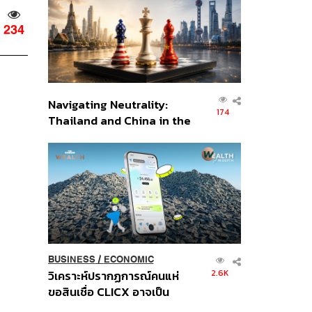
อินโดนีเซีย
234
Navigating Neutrality:
174
Thailand and China in the
Age of a New Global
Order
BUSINESS
/
ECONOMIC
2.6K
วิเคราะห์ปรากฏการณ์คนแห่
ขอสินเชื่อ CLICX อาจเป็น
เพียงยอดภูเขาน้ำแข็ง ของ