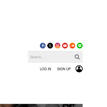
LOG IN
SIGN UP