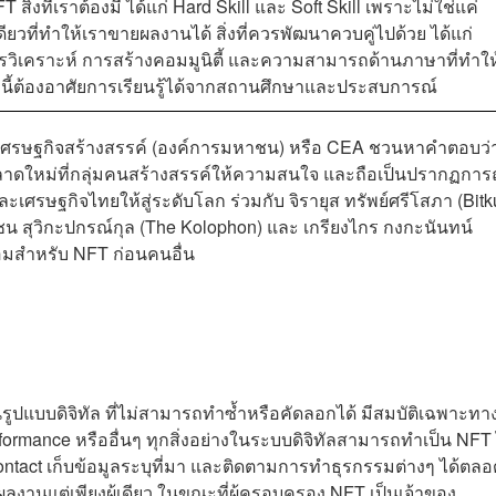
่งที่เราต้องมี ได้แก่ Hard Skill และ Soft Skill เพราะไม่ใช่แค่
ียวที่ทำให้เราขายผลงานได้ สิ่งที่ควรพัฒนาควบคู่ไปด้วย ได้แก่
รวิเคราะห์ การสร้างคอมมูนิตี้ และความสามารถด้านภาษาที่ทำให
หล่านี้ต้องอาศัยการเรียนรู้ได้จากสถานศึกษาและประสบการณ์
เศรษฐกิจสร้างสรรค์ (องค์การมหาชน) หรือ CEA ชวนหาคำ
ตอบว่
ตลาดใหม่ที่กลุ่มคนสร้างสรรค์ให้ความสนใจ และถือเป็นปรากฏการ
แและเศรษฐกิจไทยให้สู่ระดับโลก ร่วมกับ
จิรายุส ทรัพย์ศรีโสภา (Bitk
, เชน สุวิกะปกรณ์กุล (The​ Kolophon) และ เกรียงไกร กงกะนันทน์
้อมสำหรับ NFT ก่อนคนอื่น
นรูปแบบดิจิทัล ที่ไม่สามารถทำซ้ำหรือคัดลอกได้ มีสมบัติเฉพาะทา
formance หรืออื่นๆ ทุกสิ่งอย่างในระบบดิจิทัลสามารถทำเป็น NFT 
ntact เก็บข้อมูลระบุที่มา และติดตามการทำธุรกรรมต่างๆ ได้ตลอ
ผลงานแต่เพียงผู้เดียว ในขณะที่ผู้ครอบครอง NFT เป็นเจ้าของ