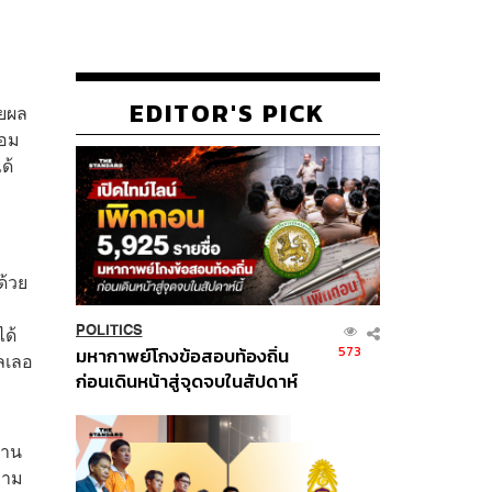
EDITOR'S PICK
ายผล
คอม
ด้
ด้วย
ด้
POLITICS
573
มหากาพย์โกงข้อสอบท้องถิ่น
กลเลอ
ก่อนเดินหน้าสู่จุดจบในสัปดาห์
นี้
งาน
วาม