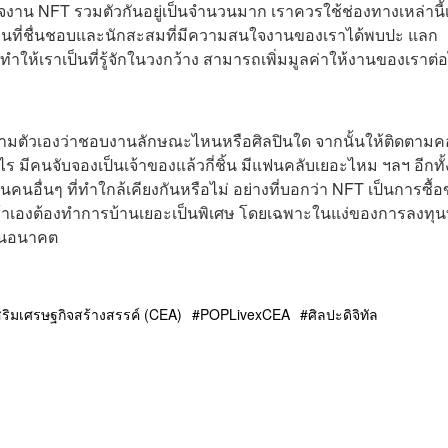
่สนใจงาน NFT รวมตัวกันอยู่เป็นจำนวนมาก เราควรใช้ช่องทางเหล่านี้เ
้คนที่ชื่นชอบและนักสะสมที่มีความสนใจงานของเราได้พบปะ แลก
ำให้เราเป็นที่รู้จักในวงกว้าง สามารถเพิ่มมูลค่าให้งานของเราต่
ามตัวเองว่าชอบงานลักษณะไหนหรือศิลปินใด จากนั้นให้ติดตาม
าไร มีคนจับจองเป็นเจ้าของแล้วกี่ชิ้น มีแฟนคลับเยอะไหม ฯลฯ อีกทั้
ินคนอื่นๆ ที่ทำใกล้เคียงกันหรือไม่ อย่างที่บอกว่า NFT เป็นการซื้
าเองต้องทำการบ้านเยอะเป็นพิเศษ โดยเฉพาะในแง่ของการลงทุนท
้นในอนาคต
สริมเศรษฐกิจสร้างสรรค์ (CEA)
POPLivexCEA
ศิลปะดิจิทัล