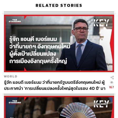
Airborne
นอกเหนือจากการป้องกันตัวตามมาตรฐาน
RELATED STORIES
(Standard Precaution) ซึ่งต้องปฏิบัติกับผู้ป่วยทุกรายเหมือน
กันคล้ายกับการรักษาสุขอนามัยของคนทั่วไป
Contact:
หมายถึงการสัมผัสเชื้อโรคอยู่ในของเหลวที่หลั่งออกมาจาก
ตัวผู้ป่วย เช่น หนอง เลือด หากสัมผัสผ่านผิวหนังที่มีแผลจะ
เป็นช่องทางเข้าของเชื้อได้ เราจึงมักเห็นแพทย์สวมถุงมือทุก
ครั้งที่สัมผัสผู้ป่วย
การสัมผัสนี้ยังรวมถึงการสัมผัสน้ำมูกและน้ำลายของผู้ป่วยที่
อาจตกอยู่ตามสิ่งของ การป้องกันที่สำคัญอีกอย่างจึงเป็นการ
WORLD
ล้างมือ
รู้จัก แอนดี เบอร์แนม ว่าที่นายกรัฐมนตรีอังกฤษคนใหม่ ผู้
167
ประกาศนำ ‘การเปลี่ยนแปลงครั้งใหญ่สุดในรอบ 40 ปี’ มา
Droplet:
สู่การเมืองอังกฤษ
คือละอองน้ำมูก น้ำลาย หรือเสมหะที่ผู้ป่วยไอจามออกมา ซึ่ง
ทุกคนน่าจะเคยเห็นภาพกราฟิกว่าละอองเหล่านี้จะกระเด็น
ออกไปได้ไม่เกิน 1-2 เมตร แล้วจะตกลงที่พื้นหรือสิ่งของที่อยู่
ใกล้