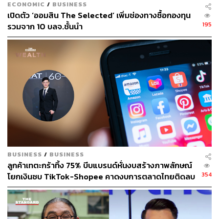
และแบคทีเรียวัณโรค
ECONOMIC
/
BUSINESS
เปิดตัว ‘ออมสิน The Selected’ เพิ่มช่องทางซื้อกองทุน
195
จะสังเกตว่าทั้ง Droplet และ Airborne เป็นการแพร่เชื้อผ่าน
รวมจาก 10 บลจ.ชั้นนำ
ทาง ‘อากาศ’ แต่ Droplet จะต้องสูดหายใจเอาละอองขนาด
ใหญ่ซึ่งลอยอยู่ในอากาศได้ไม่นานเข้าไป ส่วน Airborne
เป็นการหายใจเอาเชื้อโรคหรือละอองขนาดเล็กเข้าไป แพทย์
จะป้องกันด้วยการสวมหน้ากากชนิด N95 และแยกผู้ป่วยอยู่
ในห้องที่ควบคุมทิศทางการไหลของอากาศได้
WHO บอกใคร
“WHO ประกาศโควิด-19 เป็น Airborne” เป็นข่าวจริงเมื่อวันที่
16 มีนาคม 2563 แต่ถ้าเข้าไปอ่านรายละเอียดจะพบว่า
องค์การอนามัยโลกเตือนเฉพาะ
‘บุคลากรทางการแพทย์’
ภายหลังจากมีการศึกษาใหม่พบว่าไวรัสโคโรนาสายพันธุ์
BUSINESS
/
BUSINESS
ลูกค้าเทตะกร้าทิ้ง 75% บีบแบรนด์หั่นงบสร้างภาพลักษณ์
ใหม่มีชีวิตรอดในอากาศได้ใน ‘บางสถานการณ์’ และยัง
354
โยกเงินซบ TikTok-Shopee คาดงบการตลาดไทยติดลบ
แถลงกับสื่อมวลชนด้วยว่า
“การแพร่เชื้อส่วนใหญ่ยังคงเกิด
ครั้งแรกในรอบ 14 ปี
จากการไอจาม”
สาเหตุที่องค์การอนามัยโลกต้องออกมาเตือนบุคลากร