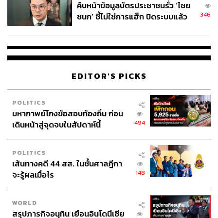
คืบหน้าข้อมูลบัตรประชาชนรั่ว ‘ไชย
ระหว่างผู้ป่วยและผู้ที่ยังไม่ป่วย
346
ชนก’ ชี้ไม่ใช่การแฮ็ก ปิดระบบแล้ว
พบต้นตอจาก IP เดียว
ส่วน Airborne ยังไม่พบการแพร่เชื้อในลักษณะนี้ และเชื่อว่า
ไม่ใช่ช่องทางการแพร่เชื้อหลัก
ทั้งหมดนี้ผมได้อธิบายให้คุณแม่ของผมฟังเพื่อไม่ให้ความ
EDITOR'S PICKS
กลัวอยู่เหนือหลักฐานทางวิทยาศาสตร์ และการป้องกันอย่าง
การสวมหน้ากากอนามัยก็ต้องสวมให้ถูกวิธี เช่น สวมแนบ
จมูก สวมแล้วไม่ยกมือขึ้นมาหยิบจับบริเวณใบหน้า (สังเกตได้
POLITICS
จากการแถลงข่าวของผู้ใหญ่บางท่าน) มิฉะนั้นจะเป็นการเพิ่ม
มหากาพย์โกงข้อสอบท้องถิ่น ก่อน
494
ความเสี่ยงต่อการติดเชื้อ
เดินหน้าสู่จุดจบในสัปดาห์นี้
แต่อย่างไรก็ตาม เนื่องจากโควิด-19 เกิดจากไวรัสสายพันธุ์
POLITICS
ใหม่ เราจึงจะต้องเฝ้าติดตามและยืดหยุ่นกับหลักฐานทาง
เส้นทางคดี 44 สส. ในชั้นศาลฎีกา
วิทยาศาสตร์ที่ค้นพบใหม่อย่างต่อเนื่องครับ
148
จะรู้ผลเมื่อไร
พิสูจน์อักษร: ภาสิณี เพิ่มพันธุ์พงศ์
WORLD
อ้างอิง:
สรุปภารกิจอนุทิน เยือนอินโดนีเซีย
Infection Control and Prevention for Hospitalized