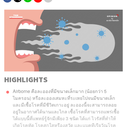
HIGHLIGHTS
Airborne คือละอองที่มีขนาดเล็กมาก (น้อยกว่า 5
ไมครอน) หรือละอองเสมหะที่ระเหยไปจนมีขนาดเล็ก
และมีเชื้อโรคที่มีชีวิตเกาะอยู่ ละอองนี้จะสามารถลอย
อยู่ในอากาศได้นานและไกล เชื้อโรคที่สามารถแพร่เชื้อ
ได้แบบนี้ที่แพทย์รู้จักมีเพียง 3 ชนิด ได้แก่ ไวรัสที่ทำให้
เกิดโรคหัด โรคสุกใสหรืองูสวัด และแบคทีเรียวัณโรค