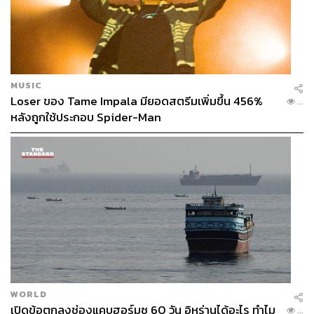
1.6K
MUSIC
Loser ของ Tame Impala มียอดสตรีมเพิ่มขึ้น 456%
...
หลังถูกใช้ประกอบ Spider-Man
ABOUT THE AUTHOR
นพ.ชนาธิป ไชยเหล็ก
แพทย์เวชศาสตร์ป้องกัน (แขนงระบาดวิทยา)
อบรมด้านระบาดวิทยาภาคสนาม (FETP) ที่
กรมควบคุมโรค และศึกษาต่อสาธารณสุข
ศาสตรมหาบันฑิตที่มหาวิทยาลัยมหิดล
ปัจจุบันทำงานที่โรงพยาบาลพหลพลพยุหเสนา
จังหวัดกาญจนบุรี
WORLD
เปิดข้อตกลงช่องแคบฮอร์มุซ 60 วัน อิหร่านได้อะไร ทำไม
...