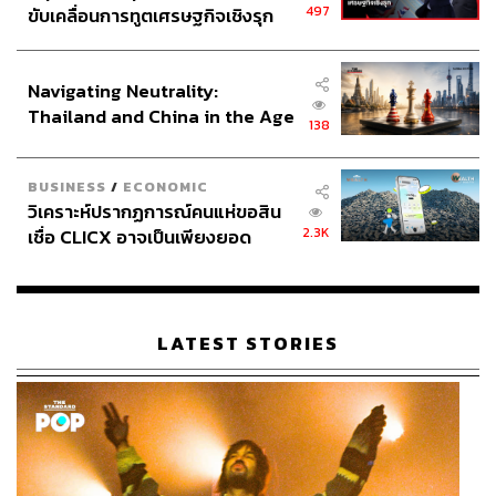
497
ขับเคลื่อนการทูตเศรษฐกิจเชิงรุก
Children
https://redbook.solutions.aap.org/chapter.as
ประกาศหุ้นส่วนยุทธศาสตร์ไทย –
px?sectionid=189640004&bookid=2205
อินโดนีเซีย
https://www.cnbc.com/2020/03/18/coronavirus-lives-f
Navigating Neutrality:
or-hours-in-air-particles-and-days-on-surfaces-new-u
Thailand and China in the Age
138
s-study-shows.html
of a New Global Order
Aerosol and Surface Stability of SARS-CoV-2 as
Compared with SARS-CoV-1
https://www.nejm.org/d
BUSINESS
/
ECONOMIC
วิเคราะห์ปรากฏการณ์คนแห่ขอสิน
oi/full/10.1056/NEJMc2004973
2.3K
เชื่อ CLICX อาจเป็นเพียงยอด
Report of the WHO-China Joint Mission on
ภูเขาน้ำแข็ง ของปัญหาหนี้ครัว
Coronavirus Disease 2019 (COVID-19)
https://www.
เรือนไทยที่ถูกซุกไว้
who.int/docs/default-source/coronaviruse/who-china-
joint-mission-on-covid-19-final-report.pdf
LATEST STORIES
TAGS:
องค์การอนามัยโลก (WHO)
เชื้อไวรัสโคโรนา
Airborne