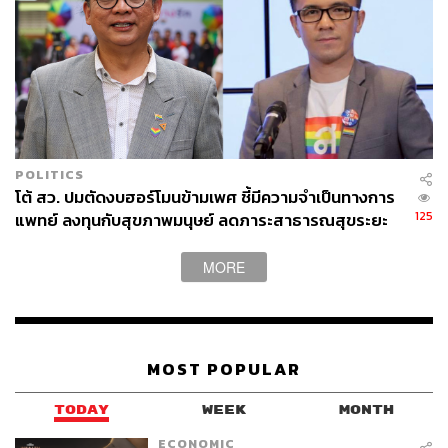
ทางการแพทย์ เช่น แพทย์ พยาบาล ก็เพราะว่าขั้นตอนการ
ดูแลรักษาผู้ป่วยในโรงพยาบาลบางขั้นตอนสามารถเปลี่ยน
Droplet ให้กลายเป็น Airborne ได้ โดยขั้นตอนนั้นเรียกว่า
‘Aerosol-generating procedure’ หรือหัตถการที่ทำให้เกิด
ละอองลอย (Aerosol) ซึ่งสามารถฟุ้งอยู่ในอากาศได้นาน
หัตถการที่ว่า ได้แก่
POLITICS
การพ่นยา เพราะผู้ป่วยมีภาวะปอดอักเสบ ทำให้ทางเดิน
โต้ สว. ปมตัดงบฮอร์โมนข้ามเพศ ชี้มีความจำเป็นทางการ
หายใจตีบแคบได้ แพทย์มักจะสั่งพ่นยาขยายหลอดลม
125
แพทย์ ลงทุนกับสุขภาพมนุษย์ ลดภาระสาธารณสุขระยะ
เพื่อให้อากาศลงไปแลกเปลี่ยนที่ปอดได้
ยาว
การใส่ท่อช่วยหายใจ เพราะผู้ป่วยอาการรุนแรงจะมี
MORE
ภาวะระบบทางเดินหายใจล้มเหลว ต้องใส่ท่อแล้วต่อกับ
เครื่องช่วยหายใจ (Ventilator) เป็นต้น
ดังนั้น ‘บางสถานการณ์’ ที่องค์การอนามัยโลกพูดถึงจึงไม่
MOST POPULAR
สามารถพบได้ในชีวิตประจำวันเลย
TODAY
WEEK
MONTH
ในขณะที่งานวิจัยที่อ้างถึงน่าจะเป็นงานวิจัยที่ตีพิมพ์ใน
ECONOMIC