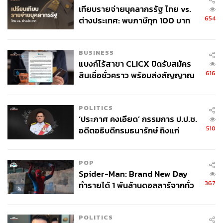
วารสาร NEJM เมื่อวันที่ 17 มีนาคม 2563 ที่พบว่าไวรัส
เทียบรายจ่ายบุคลากรรัฐ ไทย vs.
SARS-CoV-2 ซึ่งเป็นสาเหตุของโควิด-19 สามารถมีชีวิตอยู่
654
ต่างประเทศ: พบภาษีทุก 100 บาท
บนละอองลอยได้นานถึง 3 ชั่วโมง เหมือนกับไวรัสที่ทำให้เกิด
ของคนไทยใช้ไปกับข้าราชการเฉียด
โรคซาร์สในอดีต และได้ยืนยันว่าไวรัสสามารถอยู่รอดบน
40 บาท
กระดาษแข็งนาน 1 วัน และบนพลาสติกได้นานถึง 3 วัน
BUSINESS
แบงก์ไร้สาขา CLICX ปิดรับสมัคร
616
สินเชื่อชั่วคราว พร้อมส่งสัญญาณ
ทั้งนี้เป็นการสร้างละอองลอยจากเครื่องพ่น (Collison
เตือนกลุ่มกู้เงินผิดวัตถุประสงค์-ให้
Nebulizer) และทดลองในสิ่งแวดล้อมที่มีความชื้นสัมพัทธ์
ข้อมูลเท็จ เตรียมดำเนินคดีเด็ดขาด
65% และอุณหภูมิ 21-23 องศาเซลเซียส ซึ่งอาจเทียบได้กับ
POLITICS
อากาศภายในอาคารที่เปิดเครื่องปรับอากาศ ดังนั้นสิ่งที่เรา
‘ประภาศ คงเอียด’ กรรมการ ป.ป.ช.
ควรให้ความสำคัญคือการล้างมือหลังหยิบจับสิ่งของในที่
510
อดีตอธิบดีกรมธนารักษ์ ถึงแก่
สาธารณะ เช่น รถประจำทาง มากกว่า
อนิจกรรม
Airborne ไม่ใช่ช่องทางการแพร่เชื้อหลัก
POP
ที่ผ่านมาในรายงานของคณะทำงานร่วมขององค์การอนามัย
Spider-Man: Brand New Day
โลกและประเทศจีน ฉบับวันที่ 16-24 กุมภาพันธ์ 2563 ที่ถูก
367
ทำรายได้ 1 พันล้านดอลลาร์จากทั่ว
อ้างอิงในสื่อจำนวนมาก ได้เขียนถึงเรื่องการแพร่เชื้อว่าโค
โลกภายใน 6 วัน
วิด-19 ติดต่อผ่าน Droplet และ Fomite (สิ่งของที่ปนเปื้อน
Droplet) ระหว่างที่มีการสัมผัสใกล้ชิดโดยไม่ได้ป้องกัน
POLITICS