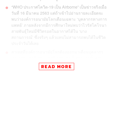
“WHO ประกาศโควิด-19 เป็น Airborne” เป็นข่าวจริงเมื่อ
วันที่ 16 มีนาคม 2563 แต่ถ้าเข้าไปอ่านรายละเอียดจะ
พบว่าองค์การอนามัยโลกเตือนเฉพาะ ‘บุคลากรทางการ
แพทย์’
ภายหลังจากมีการศึกษาใหม่พบว่าไวรัสโคโรนา
สายพันธุ์ใหม่มีชีวิตรอดในอากาศได้ใน ‘บาง
สถานการณ์’ ซึ่งจริงๆ แล้วแทบไม่สามารถพบได้ในชีวิต
ประจำวันได้เลย
สาเหตุที่องค์การอนามัยโลกต้องออกมาเตือนบุคลากร
ทางการแพทย์ เช่น แพทย์ พยาบาล ก็เพราะว่าขั้นตอน
การดูแลรักษาผู้ป่วยในโรงพยาบาลบางขั้นตอนสามารถ
READ MORE
เปลี่ยน Droplet ให้กลายเป็น Airborne ได้ โดยขั้นตอน
นั้นเรียกว่า ‘Aerosol-generating procedure’ หรือ
หัตถการที่ทำให้เกิดละอองลอย (Aerosol) ซึ่งสามารถฟุ้ง
อยู่ในอากาศได้นาน
“WHO ประกาศโควิด-19 เป็น Airborne” เมื่อไม่กี่วันที่ผ่านมา
คุณแม่ของผมได้รับการส่งต่อข้อความทางกลุ่มไลน์ว่าโค