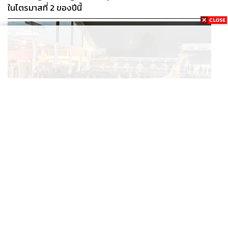
ในไตรมาสที่ 2 ของปีนี้
THAILAND
กองทัพเรืออัญเชิญเรือพระที่นั่งสุพรรณหงส์ ลงน้ำซ้อม
...
ฝีพายเตรียมขบวนพยุหยาตราทางชลมารค ปี 2569