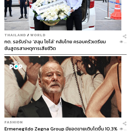
THAILAND
/
WORLD
กต. รอรับร่าง ‘ฮลุน โซโล่’ กลับไทย ครอบครัวเตรียม
...
ชันสูตรสาเหตุการเสียชีวิต
FASHION
Ermenegildo Zegna Group มียอดขายเติบโตขึ้น 10.3%
...