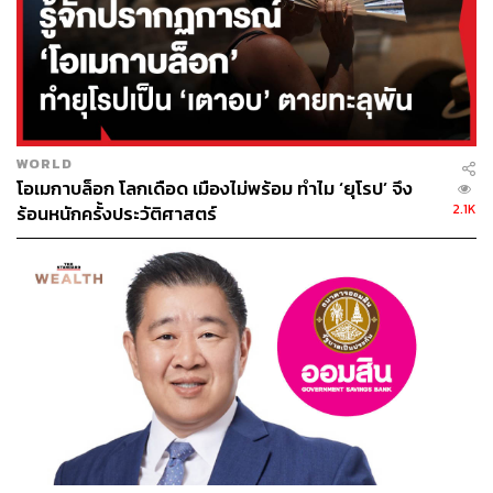
แพทย์จะป้องกันตัวด้วยการสวมหน้ากากอนามัยทางการ
แพทย์ (Surgical Mask) หรือหน้ากากสีเขียวสีฟ้าที่เราคุ้นเคย
กันเป็นอย่างดี
การแพร่เชื้อแบบนี้เป็นช่องทางการติดต่อหลักของโควิด-19
WORLD
เพราะเป็นโรคติดเชื้อในระบบทางเดินหายใจ ผู้ป่วยส่วนใหญ่
โอเมกาบล็อก โลกเดือด เมืองไม่พร้อม ทำไม ‘ยุโรป’ จึง
จะมีอาการไอ ซึ่งไม่ว่าไอแห้งหรือไอมีเสมหะก็จะมีละออง
2.1K
ร้อนหนักครั้งประวัติศาสตร์
น้ำมูกน้ำลายออกมาด้วยทุกครั้ง เป็นที่มาของคำแนะนำให้ผู้
มีอาการป่วยต้องสวมหน้ากากอนามัยและเว้นระยะห่างจากผู้
อื่น (Social Distancing)
Airborne:
คือละอองที่มีขนาดเล็กมาก (น้อยกว่า 5 ไมครอน) หรือ
ละอองเสมหะที่ระเหยไปจนมีขนาดเล็กและมีเชื้อโรคที่มีชีวิต
เกาะอยู่ ละอองนี้จะสามารถลอยอยู่ในอากาศได้นานและไกล
เชื้อโรคที่สามารถแพร่เชื้อได้แบบนี้ที่เรา (แพทย์) รู้จักมีเพียง
3 ชนิด ได้แก่ ไวรัสที่ทำให้เกิดโรคหัด โรคสุกใสหรืองูสวัด