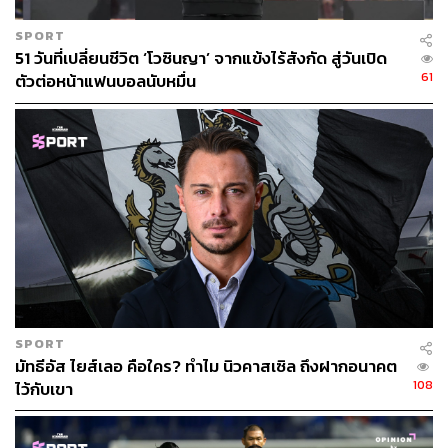
SPORT
51 วันที่เปลี่ยนชีวิต ‘โวซินญา’ จากแข้งไร้สังกัด สู่วันเปิด
61
ตัวต่อหน้าแฟนบอลนับหมื่น
SPORT
มัทธีอัส ไยส์เลอ คือใคร? ทำไม นิวคาสเซิล ถึงฝากอนาคต
108
ไว้กับเขา