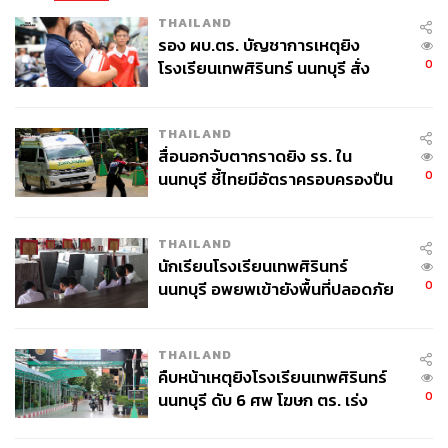
THAILAND
รอง ผบ.ตร. บัญชาการเหตุยิง
0
โรงเรียนเทพศิรินทร์ นนทบุรี สั่ง
ค้นหา 2 รอบยืนยันไร้คนติดค้าง พบ
ศพปู่-ย่าที่บ้านพักผู้ก่อเหตุ
THAILAND
สื่อนอกจับตากราดยิง รร. ใน
0
นนทบุรี ชี้ไทยมีอัตราครอบครองปืน
สูงในระดับต้นของภูมิภาค
THAILAND
นักเรียนโรงเรียนเทพศิรินทร์
0
นนทบุรี อพยพเข้ายังพื้นที่ปลอดภัย
ชั่วคราว หลังเหตุใช้อาวุธปืนภายใน
โรงเรียนคลี่คลาย
THAILAND
คืบหน้าเหตุยิงโรงเรียนเทพศิรินทร์
0
นนทบุรี ดับ 6 ศพ โฆษก ตร. เร่ง
สอบปมขโมยปืนปู่ก่อเหตุ