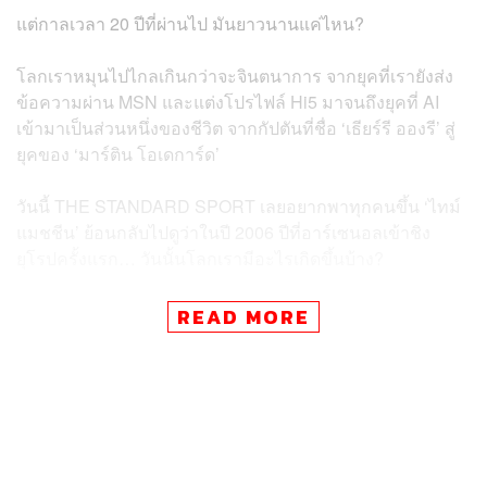
แต่กาลเวลา 20 ปีที่ผ่านไป มันยาวนานแค่ไหน?
โลกเราหมุนไปไกลเกินกว่าจะจินตนาการ จากยุคที่เรายังส่ง
ข้อความผ่าน MSN และแต่งโปรไฟล์ Hi5 มาจนถึงยุคที่ AI
เข้ามาเป็นส่วนหนึ่งของชีวิต จากกัปตันที่ชื่อ ‘เธียร์รี อองรี’ สู่
ยุคของ ‘มาร์ติน โอเดการ์ด’
วันนี้ THE STANDARD SPORT เลยอยากพาทุกคนขึ้น ‘ไทม์
แมชชีน’ ย้อนกลับไปดูว่าในปี 2006 ปีที่อาร์เซนอลเข้าชิง
ยุโรปครั้งแรก… วันนั้นโลกเรามีอะไรเกิดขึ้นบ้าง?
แล้ว ‘โมเมนต์ปี 2006’ ในความทรงจำของคุณคืออะไร? มา
READ MORE
คอมเมนต์บอกกันได้เลย