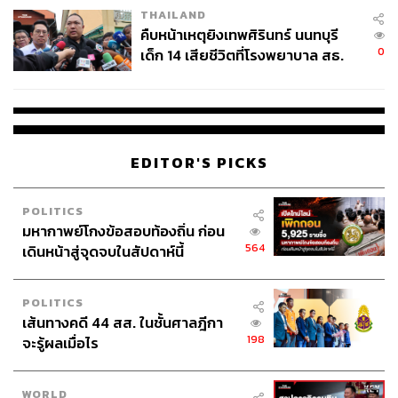
THAILAND
คืบหน้าเหตุยิงเทพศิรินทร์ นนทบุรี
0
เด็ก 14 เสียชีวิตที่โรงพยาบาล สธ.
ยืนยันครูเสียชีวิต 5 ราย เจ็บ 22
ราย
EDITOR'S PICKS
POLITICS
มหากาพย์โกงข้อสอบท้องถิ่น ก่อน
564
เดินหน้าสู่จุดจบในสัปดาห์นี้
POLITICS
เส้นทางคดี 44 สส. ในชั้นศาลฎีกา
198
จะรู้ผลเมื่อไร
WORLD