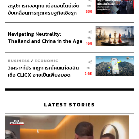
สรุปภารกิจอนุทิน เยือนอินโดนีเซีย
539
ขับเคลื่อนการทูตเศรษฐกิจเชิงรุก
ประกาศหุ้นส่วนยุทธศาสตร์ไทย –
อินโดนีเซีย
Navigating Neutrality:
Thailand and China in the Age
169
of a New Global Order
BUSINESS
/
ECONOMIC
วิเคราะห์ปรากฏการณ์คนแห่ขอสิน
2.6K
เชื่อ CLICX อาจเป็นเพียงยอด
ภูเขาน้ำแข็ง ของปัญหาหนี้ครัว
เรือนไทยที่ถูกซุกไว้
LATEST STORIES