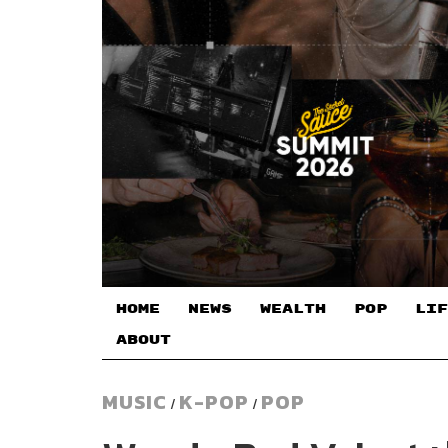
HOME
NEWS
WEALTH
POP
LIF
ABOUT
MUSIC
K-POP
POP
/
/