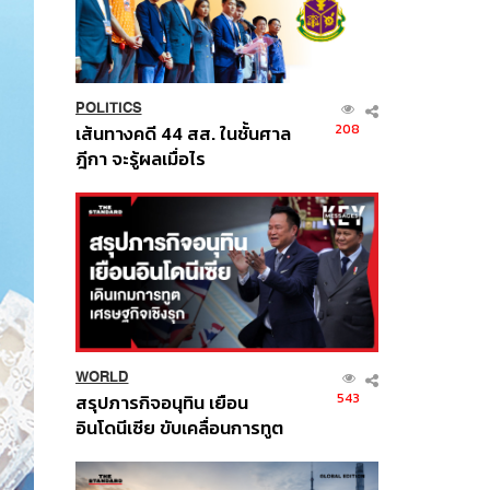
POLITICS
208
เส้นทางคดี 44 สส. ในชั้นศาล
ฎีกา จะรู้ผลเมื่อไร
WORLD
543
สรุปภารกิจอนุทิน เยือน
อินโดนีเซีย ขับเคลื่อนการทูต
เศรษฐกิจเชิงรุก ประกาศหุ้น
ส่วนยุทธศาสตร์ไทย –