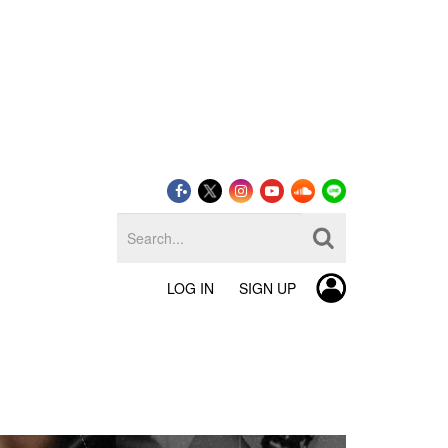
LOG IN
SIGN UP