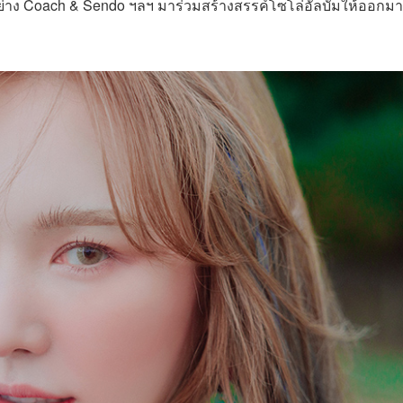
ย่าง Coach & Sendo ฯลฯ มาร่วมสร้างสรรค์โซโล่อัลบั้มให้ออกมา