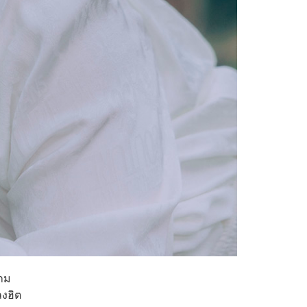
ตาม
ลงฮิต