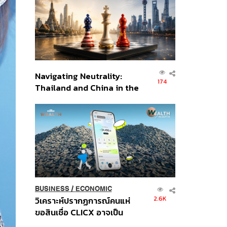
อินโดนีเซีย
Navigating Neutrality:
174
Thailand and China in the
Age of a New Global
Order
BUSINESS
/
ECONOMIC
2.6K
วิเคราะห์ปรากฏการณ์คนแห่
ขอสินเชื่อ CLICX อาจเป็น
เพียงยอดภูเขาน้ำแข็ง ของ