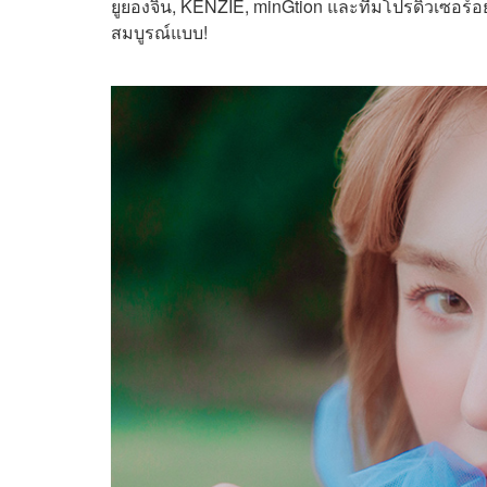
ยูยองจิน, KENZIE, minGtion และทีมโปรดิวเซอร์อ
สมบูรณ์แบบ!