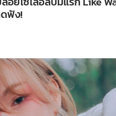
อยโซโล่อัลบั้มแรก Like Wate
าดฟัง!