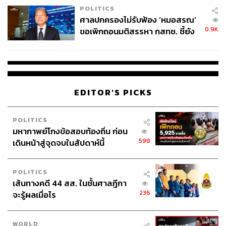
POLITICS
ศาลปกครองไม่รับฟ้อง ‘หมอสรณ’
0.9K
ขอเพิกถอนมติสรรหา กสทช. ชี้ยัง
ไม่ใช่ผู้เดือดร้อนเสียหาย
EDITOR'S PICKS
POLITICS
มหากาพย์โกงข้อสอบท้องถิ่น ก่อน
598
เดินหน้าสู่จุดจบในสัปดาห์นี้
POLITICS
เส้นทางคดี 44 สส. ในชั้นศาลฎีกา
236
จะรู้ผลเมื่อไร
WORLD