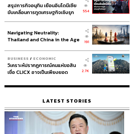
สรุปภารกิจอนุทิน เยือนอินโดนีเซีย
554
ขับเคลื่อนการทูตเศรษฐกิจเชิงรุก
ประกาศหุ้นส่วนยุทธศาสตร์ไทย –
อินโดนีเซีย
Navigating Neutrality:
Thailand and China in the Age
191
of a New Global Order
BUSINESS
/
ECONOMIC
วิเคราะห์ปรากฏการณ์คนแห่ขอสิน
2.7K
เชื่อ CLICX อาจเป็นเพียงยอด
ภูเขาน้ำแข็ง ของปัญหาหนี้ครัว
เรือนไทยที่ถูกซุกไว้
LATEST STORIES