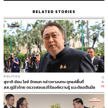
การดำเนินงานในส่วนที่เกี่ยวข้องกับพระราชบัญญัติ
ทรัพยากรน้ำ พ.ศ. 2561 หมวด 4 การจัดสรรน้ำและการใช้
RELATED STORIES
น้ำ ให้กับผู้มีส่วนได้ส่วนเสีย รวมทั้งผู้ที่เกี่ยวข้องและผู้ที่สนใจ
ได้รับทราบ ทั้งหน่วยงานภาครัฐ รัฐวิสาหกิจ คณะกรรมการ
ลุ่มน้ำ ภาคเอกชน ผู้มีส่วนได้ส่วนเสีย กลุ่มผู้ใช้น้ำ และภาค
ประชาชนทั่วไป โดยการประชุมจะมีการนำเสนอภาพรวม
การดำเนินงานของโครงการฯ อาทิ พื้นที่ศึกษา ขอบเขตการ
ศึกษา ตลอดจนแผนการดำเนินงานในขั้นตอนต่อไป และที่
สำคัญจะเปิดเวทีรับฟังความคิดเห็นและข้อเสนอแนะจากผู้ที่
เกี่ยวข้อง และร่วมมือหาทางออก เพื่อกำหนดแนวทางการ
ศึกษาบนพื้นฐานการมีส่วนร่วม ให้เหมาะสมและสอดคล้อง
กับสภาพพื้นที่และภูมิสังคม โดย สทนช. จะดำเนินจัดประชุม
กลุ่มใหญ่และกลุ่มย่อย จำนวน 5 ครั้ง รวม 47 เวที ให้
POLITICS
ครอบคลุมทุกลุ่มน้ำ เพื่อเป็นช่องทางในการชี้แจง สร้างการ
สุชาติ ย้อน ไอซ์ รักชนก กล่าวหางบกระจุกแค่พื้นที่
รับรู้และเข้าใจให้กับประชาชนในวงกว้างให้แล้วเสร็จภายใน
70
สส.ภูมิใจไทย ตรวจสอบแต่ไร้องค์ความรู้ แนะต้องเป็นมือ
เดือนกุมภาพันธ์ 2563
อาชีพกว่านี้
“สทนช. ตระหนักถึงความสำคัญของการมีส่วนร่วมของผู้มี
ส่วนได้ส่วนเสีย ทั้งในภาคส่วนของผู้ที่มีหน้าที่ในการอนุญาต