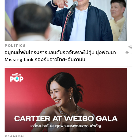
POLITICS
อนุทินย้ำพับโครงการแลนด์บริดจ์เพราะไม่คุ้ม มุ่งพัฒนา
...
Missing Link รองรับอ่าวไทย-อันดามัน
FASHION