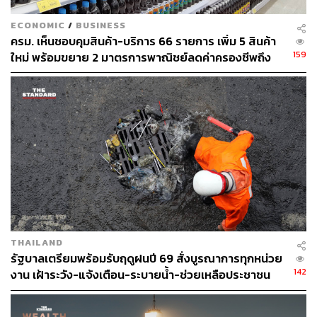
2561” รองเลขาธิการ สทนช. กล่าว
ECONOMIC
/
BUSINESS
พิสูจน์อักษร: ลักษณ์นารา พักตร์เพียงจันทร์
ครม. เห็นชอบคุมสินค้า-บริการ 66 รายการ เพิ่ม 5 สินค้า
159
ใหม่ พร้อมขยาย 2 มาตรการพาณิชย์ลดค่าครองชีพถึง
TAGS:
ค่าครองชีพ
สำนักงานทรัพยากรน้ำแห่งชาติ
ก.ย. 2569
ค่าน้ำสาธารณะ
54
THAILAND
รัฐบาลเตรียมพร้อมรับฤดูฝนปี 69 สั่งบูรณาการทุกหน่วย
ABOUT THE AUTHOR
142
งาน เฝ้าระวัง-แจ้งเตือน-ระบายน้ำ-ช่วยเหลือประชาชน
ธนกร วงษ์ปัญญา
บรรณาธิการข่าวในประเทศ กอง
บรรณาธิการข่าว THE STANDARD