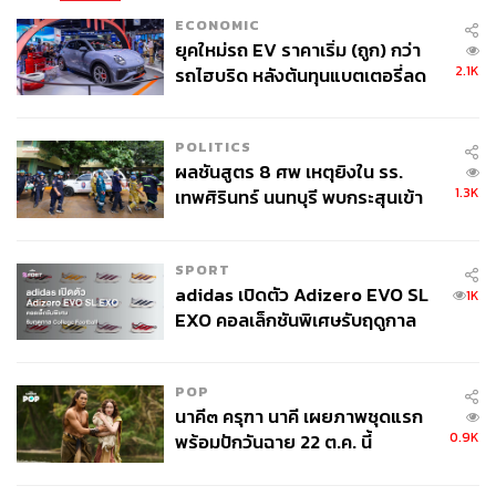
ECONOMIC
ยุคใหม่รถ EV ราคาเริ่ม (ถูก) กว่า
2.1K
รถไฮบริด หลังต้นทุนแบตเตอรี่ลด
ลง - จีนแห่บุกตลาดเกิดใหม่
POLITICS
ผลชันสูตร 8 ศพ เหตุยิงใน รร.
1.3K
เทพศิรินทร์ นนทบุรี พบกระสุนเข้า
จุดสำคัญ ‘ศีรษะ-หน้าอก’ ครูถูกยิง
4 นัด จากระยะไกล
SPORT
adidas เปิดตัว Adizero EVO SL
1K
EXO คอลเล็กชันพิเศษรับฤดูกาล
College Football
POP
นาคี๓ ครุฑา นาคี เผยภาพชุดแรก
0.9K
พร้อมปักวันฉาย 22 ต.ค. นี้