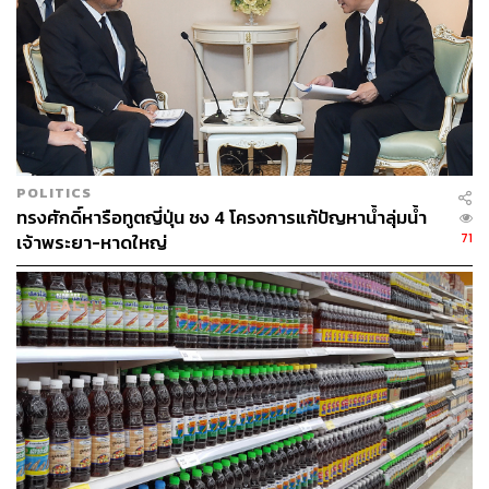
ควบคุม ดูแล ทั้งในระดับการกำหนดนโยบาย และระดับ
ปฏิบัติงาน รวมทั้งกลุ่มผู้ใช้น้ำ ที่อาจได้รับผลกระทบจาก
โครงการ ดังนั้น การประชุมในครั้งนี้ จึงนับเป็นโอกาสที่ดีที่
ทุกภาคส่วนจะได้รับทราบข้อมูลและรายละเอียดโครงการ
รวมทั้งจะได้แสดงความคิดเห็นและข้อเสนอแนะต่างๆ ที่เป็น
ประโยชน์ต่อการดำเนินการโครงการ เพื่อรวบรวมปัญหา
ความคิดเห็น และข้อเสนอแนะต่างๆ มาประเมินและ
POLITICS
พิจารณาประกอบการปรับปรุงโครงการให้มีความเหมาะสม
ทรงศักดิ์หารือทูตญี่ปุ่น ชง 4 โครงการแก้ปัญหาน้ำลุ่มน้ำ
และเป็นไปได้ในทางปฏิบัติให้มากที่สุด โดยหลังจากนี้ สทนช.
71
เจ้าพระยา-หาดใหญ่
จะดำเนินการจัดประชุมกลุ่มย่อยครอบคลุมพื้นที่ทั้ง 22 ลุ่มน้ำ
เพื่อให้ได้มาซึ่งเกณฑ์การจัดสรรน้ำ ประเภทการใช้น้ำ เกณฑ์
กำหนดโครงสร้างราคาน้ำ และการยกร่างกฎหมายลำดับ
รอง ในหมวด 4 การจัดสรรน้ำและการใช้น้ำ ที่เหมาะสมและ
เป็นที่ยอมรับ ผ่านกระบวนการมีส่วนร่วมอย่างแท้จริง ซึ่งจะ
ทำให้การบริหารจัดการทรัพยากรน้ำของประเทศเป็นไปอย่าง
เป็นระบบ เกิดประโยชน์กับประชาชนในทุกภาคส่วนอย่างเท่า
เทียม ซึ่งจะมีผลบังคับใช้ในเดือนมกราคมปี 2564 และบรรลุ
ตามวัตถุประสงค์ของพระราชบัญญัติทรัพยากรน้ำ พ.ศ.