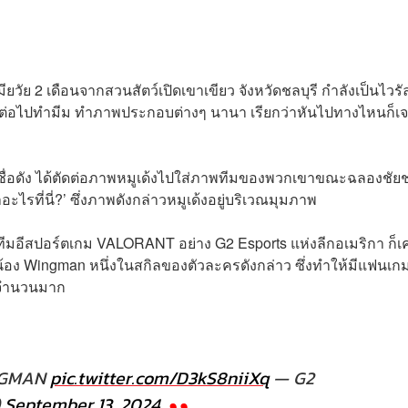
ยวัย 2 เดือนจากสวนสัตว์เปิดเขาเขียว จังหวัดชลบุรี กำลังเป็นไวรั
ตัดต่อไปทำมีม ทำภาพประกอบต่างๆ นานา เรียกว่าหันไปทางไหนก็เจ
ลชื่อดัง ได้ตัดต่อภาพหมูเด้งไปใส่ภาพทีมของพวกเขาขณะฉลองชัย
ไรที่นี่?’ ซึ่งภาพดังกล่าวหมูเด้งอยู่บริเวณมุมภาพ
ีมอีสปอร์ตเกม VALORANT อย่าง G2 Esports แห่งลีกอเมริกา ก็เ
้อง Wingman หนึ่งในสกิลของตัวละครดังกล่าว ซึ่งทำให้มีแฟนเก
็นจำนวนมาก
NGMAN
pic.twitter.com/D3kS8niiXq
— G2
)
September 13, 2024