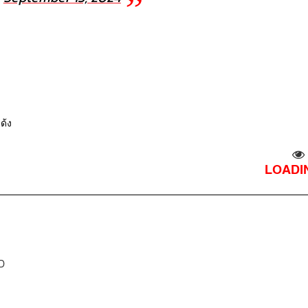
เด้ง
LOADIN
D