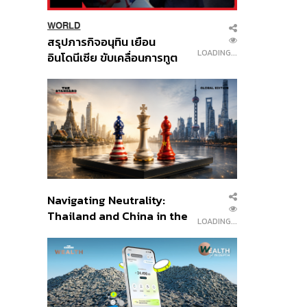
WORLD
สรุปภารกิจอนุทิน เยือน
LOADING...
อินโดนีเซีย ขับเคลื่อนการทูต
เศรษฐกิจเชิงรุก ประกาศหุ้น
ส่วนยุทธศาสตร์ไทย –
อินโดนีเซีย
Navigating Neutrality:
Thailand and China in the
LOADING...
Age of a New Global
Order