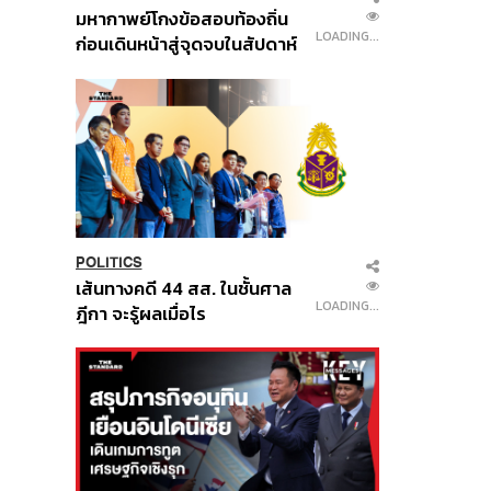
มหากาพย์โกงข้อสอบท้องถิ่น
LOADING...
ก่อนเดินหน้าสู่จุดจบในสัปดาห์
นี้
POLITICS
เส้นทางคดี 44 สส. ในชั้นศาล
LOADING...
ฎีกา จะรู้ผลเมื่อไร