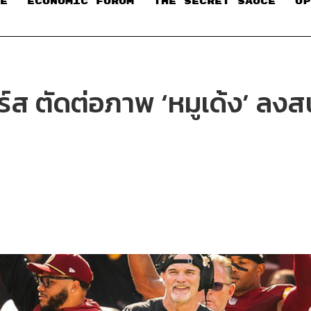
E
ECONOMIC FORUM
THE SECRET SAUCE​
OP
์ส ตัดต่อภาพ ‘หมูเด้ง’ ลง