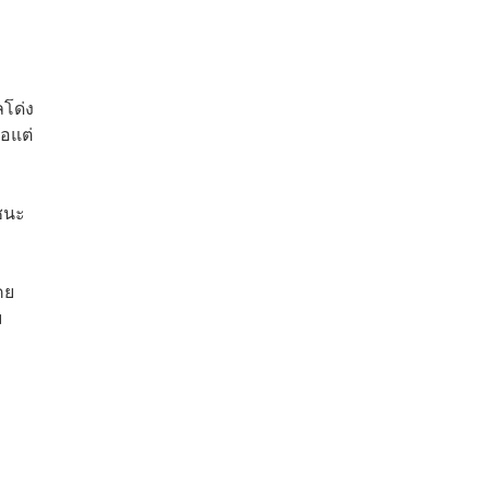
ลโด่ง
อแต่
ชนะ
คย
ม