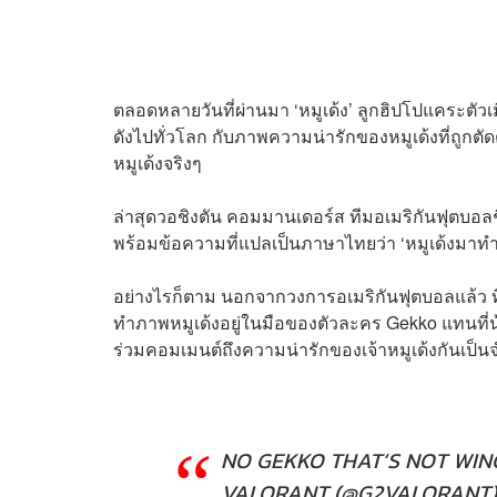
ตลอดหลายวันที่ผ่านมา ‘หมูเด้ง’ ลูกฮิปโปแคระตัวเมี
ดังไปทั่วโลก กับภาพความน่ารักของหมูเด้งที่ถูก
หมูเด้งจริงๆ
ล่าสุดวอชิงตัน คอมมานเดอร์ส ทีมอเมริกันฟุตบอ
พร้อมข้อความที่แปลเป็นภาษาไทยว่า ‘หมูเด้งมาทำอะ
อย่างไรก็ตาม นอกจากวงการอเมริกันฟุตบอลแล้ว ท
ทำภาพหมูเด้งอยู่ในมือของตัวละคร Gekko แทนที่น
ร่วมคอมเมนต์ถึงความน่ารักของเจ้าหมูเด้งกันเป
NO GEKKO THAT’S NOT WI
VALORANT (@G2VALORANT