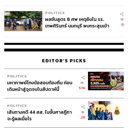
ชั่วคราว หลังเหตุใช้อาวุธปืนภายใน
โรงเรียนคลี่คลาย
POLITICS
ผลชันสูตร 8 ศพ เหตุยิงใน รร.
0
เทพศิรินทร์ นนทบุรี พบกระสุนเข้า
จุดสำคัญ ‘ศีรษะ-หน้าอก’ ครูถูกยิง
4 นัด จากระยะไกล
EDITOR'S PICKS
POLITICS
มหากาพย์โกงข้อสอบท้องถิ่น ก่อน
576
เดินหน้าสู่จุดจบในสัปดาห์นี้
POLITICS
เส้นทางคดี 44 สส. ในชั้นศาลฎีกา
211
จะรู้ผลเมื่อไร