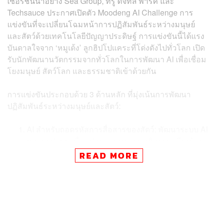
เซอร์ชั้นนำอย่าง Sea Group, ทรู ดิจิทัล พาร์ค และ
Techsauce ประกาศเปิดตัว Moodeng AI Challenge การ
แข่งขันที่จะเปลี่ยนโฉมหน้าการปฏิสัมพันธ์ระหว่างมนุษย์
และสัตว์ด้วยเทคโนโลยีปัญญาประดิษฐ์ การแข่งขันนี้ได้แรง
บันดาลใจจาก ‘หมูเด้ง’ ลูกฮิปโปแคระที่โด่งดังไปทั่วโลก เปิด
รับนักพัฒนานวัตกรรมจากทั่วโลกในการพัฒนา AI เพื่อเชื่อม
โยงมนุษย์ สัตว์โลก และธรรมชาติเข้าด้วยกัน
การแข่งขันประกอบด้วย 3 ด้านหลัก ที่มุ่งเน้นการพัฒนา
ปฏิสัมพันธ์ระหว่างมนุษย์และสัตว์:
AI สำหรับถอดรหัสการสื่อสารของสัตว์: พัฒนาระบบ AI
หลายรูปแบบ เพื่อแปลความหมายพฤติกรรม เสียงร้อง
และการแสดงออกของสัตว์
READ MORE
AI สำหรับส่งเสริมปฏิสัมพันธ์และความเข้าใจระหว่าง
มนุษย์และสัตว์: สร้าง Interface สำหรับการเชื่อมต่อที่มี
ความหมาย
AI สำหรับเสริมศักยภาพสัตวแพทย์และผู้ดูแลสัตว์:
ออกแบบโซลูชัน AI ที่ช่วยจัดการงานบริหารและยก