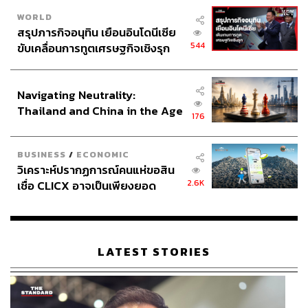
WORLD
สรุปภารกิจอนุทิน เยือนอินโดนีเซีย
544
ขับเคลื่อนการทูตเศรษฐกิจเชิงรุก
ประกาศหุ้นส่วนยุทธศาสตร์ไทย –
อินโดนีเซีย
Navigating Neutrality:
Thailand and China in the Age
176
of a New Global Order
BUSINESS
/
ECONOMIC
วิเคราะห์ปรากฏการณ์คนแห่ขอสิน
2.6K
เชื่อ CLICX อาจเป็นเพียงยอด
ภูเขาน้ำแข็ง ของปัญหาหนี้ครัว
เรือนไทยที่ถูกซุกไว้
LATEST STORIES