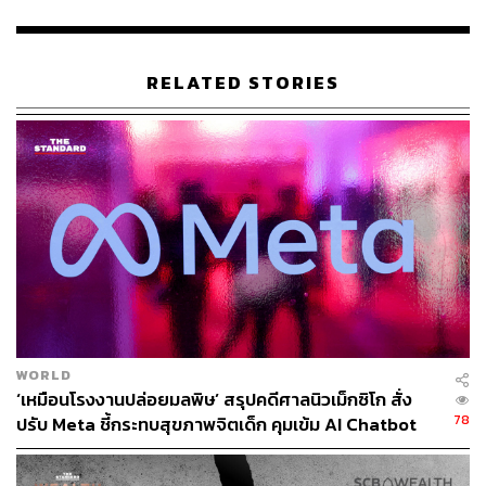
RELATED STORIES
รางวัลรวมมูลค่าสูงสุดถึง 500,000 บาท
WORLD
รางวัลสำหรับผู้ชนะ:
‘เหมือนโรงงานปล่อยมลพิษ’ สรุปคดีศาลนิวเม็กซิโก สั่ง
78
ปรับ Meta ชี้กระทบสุขภาพจิตเด็ก คุมเข้ม AI Chatbot
รางวัลใหญ่: เงินรางวัล
3,000
ดอลลาร์สหรัฐ พร้อมโอกาส
พิเศษในการพบกับหมูเด้ง
รางวัลแต่ละด้าน: เงินรางวัล 500 ดอลลาร์สหรัฐต่อด้าน