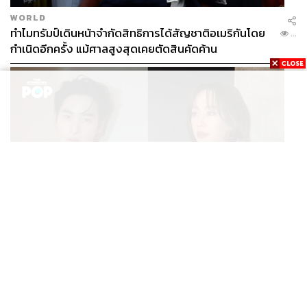
WORLD
ทำไมทรัมป์เดินหน้าจำกัดสิทธิการได้สัญชาติอเมริกันโดย
...
กำเนิดอีกครั้ง แม้ศาลสูงสุดเคยตัดสินคัดค้าน
ENTERTAINMENT
เก้า นพเก้า และ พาย รินรดา เตรียมร่วมงานกันใน ‘รสกาล
...
Enchanted Taste In Time’