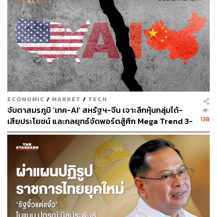
ผู้ชนะทุกรางวัลจะได้รับตั๋วเครื่องบินสำหรับตัวแทนทีม
1 คน (สนับสนุนโดย ViaLink) เพื่อเข้าร่วมกิจกรรม
พิเศษกับหมูเด้ง
คณะกรรมการตัดสินประกอบด้วยผู้เชี่ยวชาญจาก MIT Media
Lab, ViaLink และองค์การสวนสัตว์แห่งประเทศไทยฯ การ
แข่งขันเปิดรับผลงานตั้งแต่วันที่ 21 มกราคม – 30 พฤษภาคม
2568 และจะประกาศผลในวันที่ 10 มิถุนายน 2568
ECONOMIC
/
MARKET
/
TECH
จับตาสมรภูมิ ‘เทค-AI’ สหรัฐฯ-จีน เจาะลึกหุ้นกลุ่มได้-
อ่านรายละเอียดเพิ่มเติมและส่งผลงานได้ที่นี่:
https://mooden
138
เสียประโยชน์ และกลยุทธ์จัดพอร์ตสู้ศึก Mega Trend 3-
g.media.mit.edu/
5 ปีข้างหน้า
มาร่วมสร้างการเปลี่ยนแปลงไปพร้อมกับ Moodeng และทีมผู้
เชี่ยวชาญระดับโลกกับพวกเราได้ วันนี้
TAGS:
True Digital Park
หมูเด้ง
องค์การสวนสัตว์แห่งประเทศไทย
MIT Media Lab
ปัญญาประดิษฐ์ (Artificial intelligence - AI)
กรุงเทพมหานคร