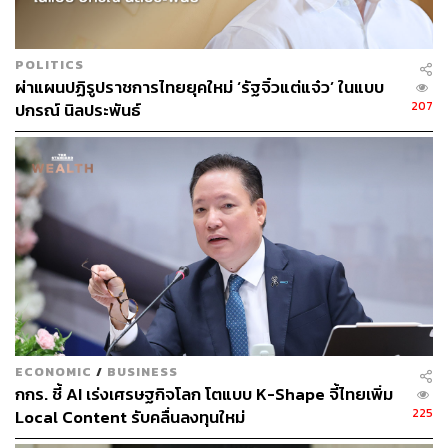
POLITICS
ผ่าแผนปฏิรูปราชการไทยยุคใหม่ ‘รัฐจิ๋วแต่แจ๋ว’ ในแบบ
207
ปกรณ์ นิลประพันธ์
506
ABOUT THE AUTHOR
THE STANDARD TEAM
กองบรรณาธิการ THE STANDARD
ECONOMIC
/
BUSINESS
กกร. ชี้ AI เร่งเศรษฐกิจโลก โตแบบ K-Shape จี้ไทยเพิ่ม
225
Local Content รับคลื่นลงทุนใหม่