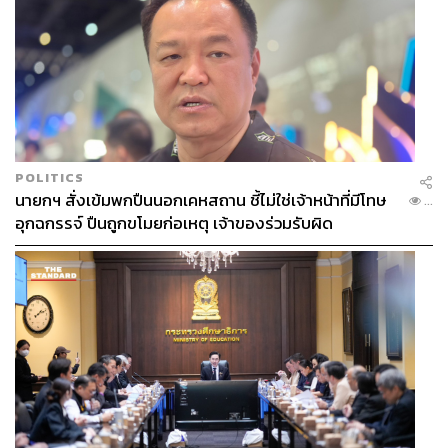
POLITICS
นายกฯ สั่งเข้มพกปืนนอกเคหสถาน ชี้ไม่ใช่เจ้าหน้าที่มีโทษ
...
อุกฉกรรจ์ ปืนถูกขโมยก่อเหตุ เจ้าของร่วมรับผิด