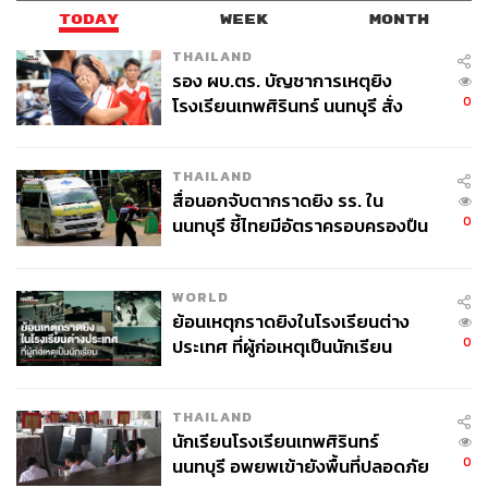
TODAY
WEEK
MONTH
THAILAND
รอง ผบ.ตร. บัญชาการเหตุยิง
0
โรงเรียนเทพศิรินทร์ นนทบุรี สั่ง
ค้นหา 2 รอบยืนยันไร้คนติดค้าง พบ
ศพปู่-ย่าที่บ้านพักผู้ก่อเหตุ
THAILAND
สื่อนอกจับตากราดยิง รร. ใน
0
นนทบุรี ชี้ไทยมีอัตราครอบครองปืน
สูงในระดับต้นของภูมิภาค
WORLD
ย้อนเหตุกราดยิงในโรงเรียนต่าง
0
ประเทศ ที่ผู้ก่อเหตุเป็นนักเรียน
THAILAND
นักเรียนโรงเรียนเทพศิรินทร์
0
นนทบุรี อพยพเข้ายังพื้นที่ปลอดภัย