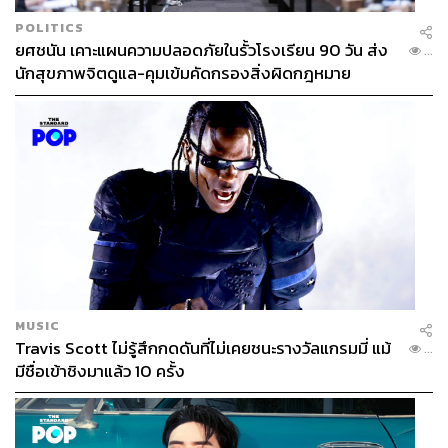
POLITICS
ยศชนัน เคาะแผนความปลอดภัยในรั้วโรงเรียน 90 วัน ส่ง
...
นักสุขภาพจิตดูแล-คุมเข้มคัดกรองสิ่งผิดกฎหมาย
MUSIC
Travis Scott ไม่รู้สึกกดดันที่ไม่เคยชนะรางวัลแกรมมี่ แม้
...
มีชื่อเข้าชิงมาแล้ว 10 ครั้ง