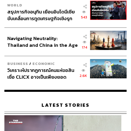
WORLD
สรุปภารกิจอนุทิน เยือนอินโดนีเซีย
543
ขับเคลื่อนการทูตเศรษฐกิจเชิงรุก
ประกาศหุ้นส่วนยุทธศาสตร์ไทย –
อินโดนีเซีย
Navigating Neutrality:
Thailand and China in the Age
174
of a New Global Order
BUSINESS
/
ECONOMIC
วิเคราะห์ปรากฏการณ์คนแห่ขอสิน
2.6K
เชื่อ CLICX อาจเป็นเพียงยอด
ภูเขาน้ำแข็ง ของปัญหาหนี้ครัว
เรือนไทยที่ถูกซุกไว้
LATEST STORIES