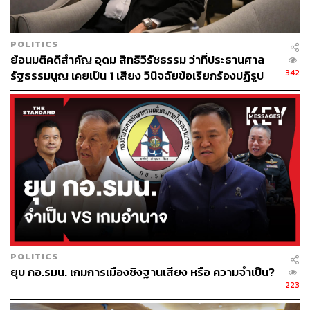
POLITICS
ย้อนมติคดีสำคัญ อุดม สิทธิวิรัชธรรม ว่าที่ประธานศาล
342
รัฐธรรมนูญ เคยเป็น 1 เสียง วินิจฉัยข้อเรียกร้องปฏิรูป
สถาบันฯ ไม่เข้าข่ายล้มล้าง
POLITICS
ยุบ กอ.รมน. เกมการเมืองชิงฐานเสียง หรือ ความจำเป็น?
223