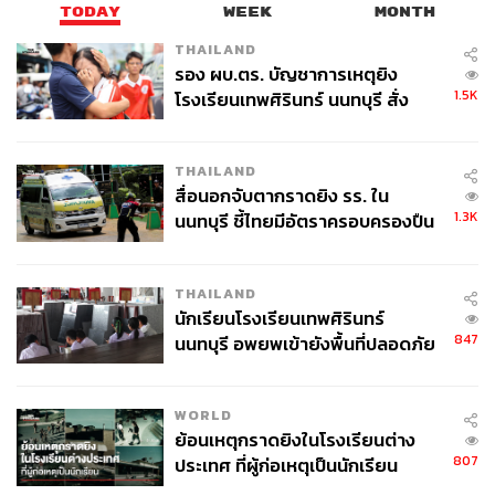
TODAY
WEEK
MONTH
THAILAND
รอง ผบ.ตร. บัญชาการเหตุยิง
1.5K
โรงเรียนเทพศิรินทร์ นนทบุรี สั่ง
ค้นหา 2 รอบยืนยันไร้คนติดค้าง พบ
ศพปู่-ย่าที่บ้านพักผู้ก่อเหตุ
THAILAND
สื่อนอกจับตากราดยิง รร. ใน
1.3K
นนทบุรี ชี้ไทยมีอัตราครอบครองปืน
สูงในระดับต้นของภูมิภาค
THAILAND
นักเรียนโรงเรียนเทพศิรินทร์
847
นนทบุรี อพยพเข้ายังพื้นที่ปลอดภัย
ชั่วคราว หลังเหตุใช้อาวุธปืนภายใน
โรงเรียนคลี่คลาย
WORLD
ย้อนเหตุกราดยิงในโรงเรียนต่าง
807
ประเทศ ที่ผู้ก่อเหตุเป็นนักเรียน