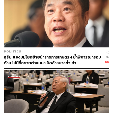
ABOUT THE AUTHOR
THE STANDARD TEAM
กองบรรณาธิการ THE STANDARD
POLITICS
สุริยะแจงปมโยกย้ายข้าราชการเกษตรฯ ย้ำพิจารณารอบ
88
ด้าน ไม่มีซื้อขายตำแหน่ง ปัดล้างบางขั้วเก่า