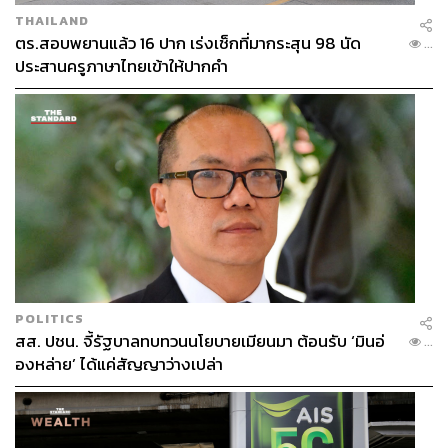
THAILAND
ตร.สอบพยานแล้ว 16 ปาก เร่งเช็กที่มากระสุน 98 นัด
...
ประสานครูภาษาไทยเข้าให้ปากคำ
POLITICS
สส. ปชน. จี้รัฐบาลทบทวนนโยบายเมียนมา ต้อนรับ ‘มินอ่
...
องหล่าย’ ได้แค่สัญญาว่างเปล่า