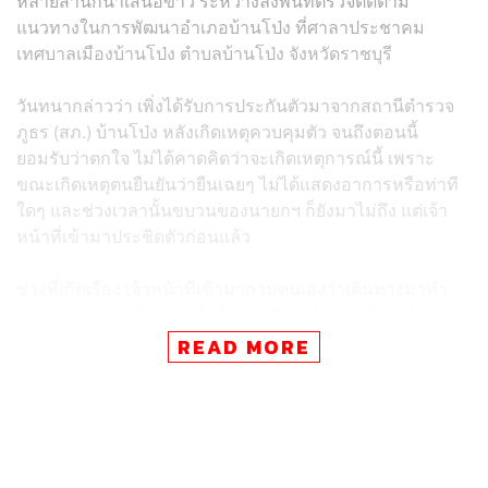
หลายสำนักนำเสนอข่าว ระหว่างลงพื้นที่ตรวจติดตาม
แนวทางในการพัฒนาอำเภอบ้านโป่ง ที่ศาลาประชาคม
เทศบาลเมืองบ้านโป่ง ตำบลบ้านโป่ง จังหวัดราชบุรี
วันทนากล่าวว่า เพิ่งได้รับการประกันตัวมาจากสถานีตำรวจ
ภูธร (สภ.) บ้านโป่ง หลังเกิดเหตุควบคุมตัว จนถึงตอนนี้
ยอมรับว่าตกใจ ไม่ได้คาดคิดว่าจะเกิดเหตุการณ์นี้ เพราะ
ขณะเกิดเหตุตนยืนยันว่ายืนเฉยๆ ไม่ได้แสดงอาการหรือท่าที
ใดๆ และช่วงเวลานั้นขบวนของนายกฯ ก็ยังมาไม่ถึง แต่เจ้า
หน้าที่เข้ามาประชิดตัวก่อนแล้ว
ช่วงที่เกิดเรื่อง เจ้าหน้าที่เข้ามาถามตนเองว่าเดินทางมาทำ
ธุระอะไร ซึ่งตนยืนยันว่าไม่ได้ทำหรือตะโกนอะไรทั้งสิ้น
เพราะหากคิดตามความเป็นจริงแล้ว ถ้านายกฯ ยังไม่มา แล้ว
READ MORE
ป้าจะไปยืนด่าใคร
วันทนากล่าวต่อว่า วันนี้ตนเองแต่งชุดธรรมดา ไม่มีการถือ
ป้ายข้อความที่แสดงการต่อต้านนายกฯ แต่อย่างใด ที่เดินทาง
ไปเพื่อจะซื้อของไปทำกับข้าว และคนแถวนั้นบอกว่านายกฯ