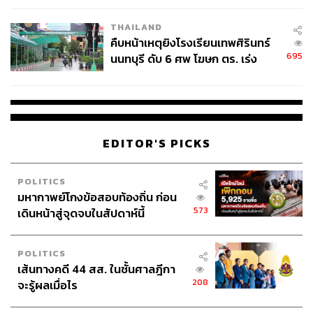
THAILAND
คืบหน้าเหตุยิงโรงเรียนเทพศิรินทร์
695
นนทบุรี ดับ 6 ศพ โฆษก ตร. เร่ง
สอบปมขโมยปืนปู่ก่อเหตุ
EDITOR'S PICKS
POLITICS
มหากาพย์โกงข้อสอบท้องถิ่น ก่อน
573
เดินหน้าสู่จุดจบในสัปดาห์นี้
POLITICS
เส้นทางคดี 44 สส. ในชั้นศาลฎีกา
208
จะรู้ผลเมื่อไร