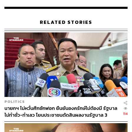
วันทนากล่าวว่า นอกจากการเข้าควบคุมตัวแล้ว ระหว่างและ
หลังเกิดเหตุมีตำรวจที่เข้ามาเจรจามีการวางท่าทีและใช้คำ
RELATED STORIES
พูดข่มขู่ตนเองตลอด ตอนเกิดเรื่องเจ้าหน้าที่ใส่รองเท้าผ้าใบ
กันทุกคน ตนใส่แค่รองเท้าแตะ แต่นายตำรวจคนดังกล่าว
กลับบอกให้เจ้าหน้าที่ที่เข้ามาประชิดตัวถ่ายรูปไว้เป็นหลัก
ฐานว่าเจ้าหน้าที่เจ็บตรงไหนบ้าง
ภาพ: เฟซบุ๊ก Natthatida Whaen Meewangpla
TAGS:
ประยุทธ์ จันทร์โอชา
วันทนา โอทอง
POLITICS
นายกฯ ไม่หวั่นศึกซักฟอก ยืนยันองครักษ์ไม่ต้องมี รัฐบาล
114
ไม่ทำชั่ว-ทำเลว โยนประชาชนตัดสินผลงานรัฐบาล 3
เดือน
87