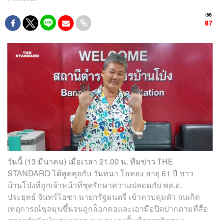
87
วันนี้ (13 มีนาคม) เมื่อเวลา 21.00 น. ทีมข่าว THE
STANDARD ได้พูดคุยกับ วันทนา โอทอง อายุ 61 ปี ชาว
บ้านโป่งที่ถูกเจ้าหน้าที่ชุดรักษาความปลอดภัย พล.อ.
ประยุทธ์ จันทร์โอชา นายกรัฐมนตรี เข้าควบคุมตัว จนเกิด
เหตุการณ์ชุลมุนขึ้นจนถูกล็อกคอและเอามือปิดปากตามที่สื่อ