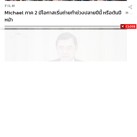
FILM
Michael ภาค 2 มีโอกาสเริ่มถ่ายทำช่วงปลายปีนี้ หรือต้นปี
...
หน้า
ECONOMIC
/
BUSINESS
ฮับ Data Center ไทย อย่าแลกกับค่าไฟแพง! CEO ภาค
...
อุตสาหกรรมชี้รัฐต้องคุมต้นทุนน้ำ-ไฟ