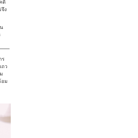
คดี
่จึง
คน
ะ
าร
บแถว
่ม
ร้อม