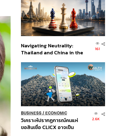
อินโดนีเซีย
Navigating Neutrality:
161
Thailand and China in the
Age of a New Global
Order
BUSINESS
/
ECONOMIC
2.6K
วิเคราะห์ปรากฏการณ์คนแห่
ขอสินเชื่อ CLICX อาจเป็น
เพียงยอดภูเขาน้ำแข็ง ของ