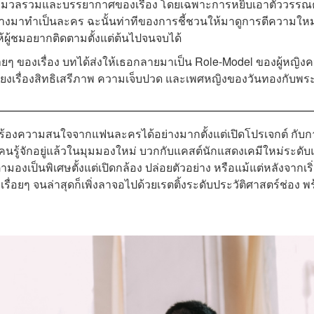
์ที่ดี คือมวลรวมและบรรยากาศของเรื่อง โดยเฉพาะการหยิบเอาตัววรรณ
ขึ้นบ้างมาทำเป็นละคร ฉะนั้นท่าทีของการชี้ชวนให้มาดูการตีความใหม
ห้ผู้ชมอยากติดตามตั้งแต่ต้นไปจนจบได้
้ายๆ ของเรื่อง บทได้ส่งให้เธอกลายมาเป็น Role-Model ของผู้หญิง
ียงเรื่องสิทธิเสรีภาพ ความเจ็บปวด และเพศหญิงของวันทองกับพร
ียกร้องความสนใจจากแฟนละครได้อย่างมากตั้งแต่เปิดโปรเจกต์ กับก
รู้จักอยู่แล้วในมุมมองใหม่ บวกกับแคสต์นักแสดงเคมีใหม่ระดั
องเป็นพิเศษตั้งแต่เปิดกล้อง ปล่อยตัวอย่าง หรือแม้แต่หลังจากเริ
ื่อยๆ จนล่าสุดก็เพิ่งลาจอไปด้วยเรตติ้งระดับประวัติศาสตร์ช่อง พ