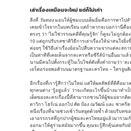
เล่าเรื่องเหมือนจะใหม่ แต่ก็ไม่เก่า
สิ่งที่
วันทอง
มอบให้ผู้ชมแบบเต็มอิ่มคือการพาไปส
เคยเข้าใจจากในบทเรียน แต่ถ้าหากจะบอกว่านี่คือ
ตรงๆ ว่า ‘ไม่ใช่วรรณคดีที่คุณรู้จัก’ ก็ดูจะไม่ถูกต้อ
10 แต่ถูกปรับรสชาติวิธีการเล่าเรื่องให้น่าสนใจยิ
ค่อยๆ ใช้วิธีเล่าเรื่องย้อนไปสืบความจากแต่ละสถา
เป็นท่าทีที่เคยเห็นจากละครหรือซีรีส์บ้านอื่นมาแล
นานมีคนไปตั้งกระทู้ในเว็บไซต์ดังตั้งคำถามว่า ‘ละค
เอร็ดอร่อยพอตัวบนมาตรฐานละครไทย – ใครจูนติดก
อีกเรื่องที่เรารู้สึกว่าไม่ใหม่ แต่ให้ผลลัพธ์ที่
ทุกคนต่าง ‘รู้อยู่แล้ว’ ว่าจะเกิดอะไรขึ้นบ้างมาท
เด็ดของละครเรื่องนี้ที่สามารถชวนให้ผู้ชมอยากติ
ดาวิกา โฮร์เน่ ออกไป ตัด ป้อง ณวัฒน์ และ ชาคร
หนึ่งเรื่องที่ฉายช่วงเช้าวันหยุดด้วยซ้ำ ด้วยบริ
เอาอรรถรสที่ถูกปากผู้ชมละครไทยอยู่แล้วมารวมก
ออกมาให้ดูร่วมสมัยมากขึ้น คุณจะรู้สึกคุ้นเคยกับม