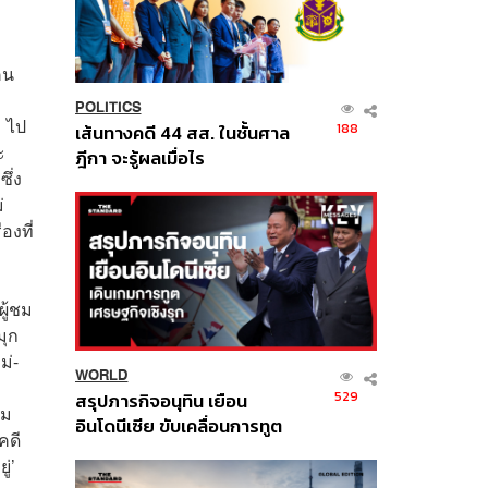
คน
POLITICS
1 ไป
188
เส้นทางคดี 44 สส. ในชั้นศาล
ะ
ฎีกา จะรู้ผลเมื่อไร
ึ่ง
่
องที่
ผู้ชม
มุก
ม่-
WORLD
529
สรุปภารกิจอนุทิน เยือน
สม
อินโดนีเซีย ขับเคลื่อนการทูต
คดี
เศรษฐกิจเชิงรุก ประกาศหุ้น
่’
ส่วนยุทธศาสตร์ไทย –