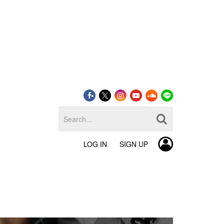
LOG IN
SIGN UP