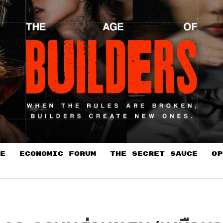
E
ECONOMIC FORUM
THE SECRET SAUCE​
OP