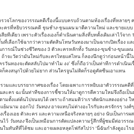
ำรวจโลกของวรรณคดีเรื่องนี้แบบครบถ้วนตามท้องเรื่องที่หลายๆ 
ละครที่หยิบวรรณคดี
ขุนช้าง-ขุนแผน
มาตีความใหม่ และขายแบบ
งเสียทีเดียว เพราะตัวเรื่องเองก็ดำเนินตามสิ่งที่บทดั้งเดิมเล่าไว้จาก 
่งขึ้นที่เลือกใช้ฉากว่าความตัดสินโทษวันทองมาเป็นฉากเปิดเรื่อง แล
นการณ์ในช่วงชีวิตของ 3 ตัวละครหลักทั้ง วันทอง-ขุนช้าง-ขุนแผน ซ
้ว ถ้าจะวัดว่ามันใหม่กับละครไทยแค่ไหน ก็ลองนึกดูว่าก่อนหน้านี้ไม
รวันทองจะตัดสลับไปมาทำไม งง’ ซึ่งก็ถือว่าเป็นท่าทีการดำเนินเรื่
็คงสนุกไปด้วยไม่ยาก ส่วนใครจูนไม่ติดก็รอดูคัตซีนเอาแทน
ดีคือมวลรวมและบรรยากาศของเรื่อง โดยเฉพาะการหยิบเอาตัววรรณคดีที่
ำเป็นละคร ฉะนั้นท่าทีของการชี้ชวนให้มาดูการตีความใหม่จึงถือเป็น
ดตามตั้งแต่ต้นไปจนจบได้ เพราะถ้าสมมติว่าเราตัดนักแสดงอย่าง ให
ิต แย้มนาม ออกไป
วันทอง
อาจแทบไม่ต่างอะไรกับละครจักรๆ วงศ์ๆ
บทของเรื่องเอย ตัวละคร และความเหนือจริงหลายๆ อย่าง นับเป็นการผ
ันไว้
วันทอง
จึงเป็นเหมือนการดัดแปลงความรู้สึกที่ผู้ชมมีต่อวรรณ
ันในทันทีที่ได้ชม และอาจเผลอหลุดโฟกัสไปว่า ‘นี่ฉันกำลังดูอะไรอยู