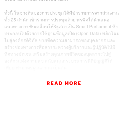
ทั้งนี้ ในช่วงต้นของการประชุมได้มีข้าราชการจากส่วนงาน
ทั้ง 25 สำนัก เข้าร่วมการประชุมด้วย พรพิศได้นำเสนอ
แนวทางการขับเคลื่อนให้รัฐสภาเป็น Smart Parliament ซึ่ง
ประกอบไปด้วยการใช้ฐานข้อมูลเปิด (Open Data) พลิกโฉม
ไปสู่องค์กรดิจิทัล ขายขีดความสามารถของบุคลากร และ
สร้างช่องทางการสื่อสารระหว่างผู้บริการและผู้ปฏิบัติให้มี
ทิศทางชัดเจน เสริมสร้างคุณภาพชีวิตของบุคลากรไปสู่
องค์กรแห่งความสุข สนับสนุนกระบวนการนิติบัญญัติให้
เทียบเท่ามาตรฐานสากล เป็นต้น
ทั้งนี้ ในการประชุมดังกล่าว อมรัตน์ โชคปมิตต์กุล อดีต ส.ส.
READ MORE
บัญชีรายชื่อ พรรคก้าวไกล ร่วมติดตามปดิพัทธ์ รองประธาน
สภาผู้แทนราษฎรคนที่ 1 มาร่วมประชุมด้วย
ขณะที่ วันมูหะมัดนอร์ มะทา ประธานสภาผู้แทนราษฎร
กล่าวก่อนประชุมถึงการแบ่งงานของประธานสภาและรอง
ประธานสภาว่าจะยึดตามแนวทางเดิมที่สภาเคยทำ รวมถึง