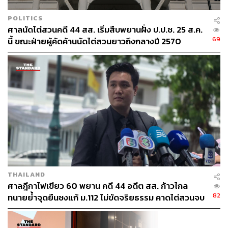
POLITICS
ศาลนัดไต่สวนคดี 44 สส. เริ่มสืบพยานฝั่ง ป.ป.ช. 25 ส.ค.
69
นี้ ขณะฝ่ายผู้คัดค้านนัดไต่สวนยาวถึงกลางปี 2570
TAGS:
วันมูหะมัดนอร์ มะทา
ปดิพัทธ์ สันติภาดา
ประธานสภาฯ
อมรัตน์ โชคปมิตต์กุล
พรรคก้าวไกล
พรพิศ เพ็ชรเจริญ
พิเชษฐ์ เชื้อเมืองพาน
รองประธานสภา
THAILAND
ศาลฎีกาไฟเขียว 60 พยาน คดี 44 อดีต สส. ก้าวไกล
82
ทนายย้ำจุดยืนชงแก้ ม.112 ไม่ขัดจริยธรรม คาดไต่สวนจบ
34
พฤษภาคมปี 2570