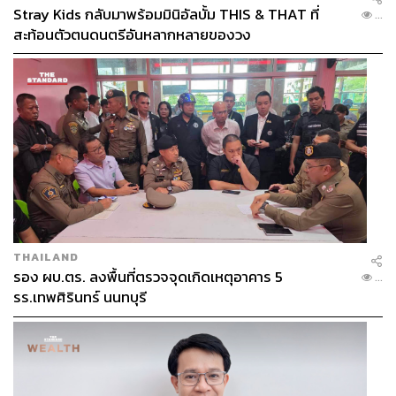
Stray Kids กลับมาพร้อมมินิอัลบั้ม THIS & THAT ที่
...
สะท้อนตัวตนดนตรีอันหลากหลายของวง
THAILAND
รอง ผบ.ตร. ลงพื้นที่ตรวจจุดเกิดเหตุอาคาร 5
...
รร.เทพศิรินทร์ นนทบุรี