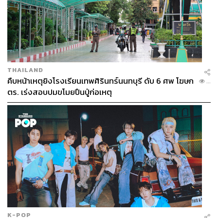
THAILAND
คืบหน้าเหตุยิงโรงเรียนเทพศิรินทร์นนทบุรี ดับ 6 ศพ โฆษก
...
ตร. เร่งสอบปมขโมยปืนปู่ก่อเหตุ
K-POP