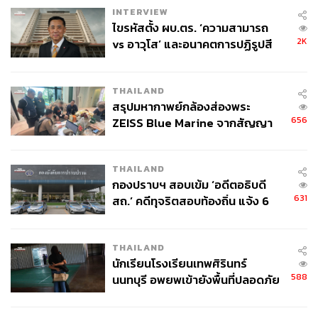
INTERVIEW
ไขรหัสตั้ง ผบ.ตร. ‘ความสามารถ
2K
vs อาวุโส’ และอนาคตการปฏิรูปสี
กากี กับ พล.ต.อ. เอก อังสนานนท์
THAILAND
สรุปมหากาพย์กล้องส่องพระ
656
ZEISS Blue Marine จากสัญญา
ผลิต 8.3 ล้าน สู่ข้อพิพาท ‘มา
เวลล์ฯ’ ฟ้อง ‘โทน บางแค’ ผิดนัด
THAILAND
จ่ายหนี้-แอบระบุแบรนด์
กองปราบฯ สอบเข้ม ‘อดีตอธิบดี
631
สถ.’ คดีทุจริตสอบท้องถิ่น แจ้ง 6
ข้อหาหนัก จ่อชง ป.ป.ช. 12 ส.ค. นี้
THAILAND
นักเรียนโรงเรียนเทพศิรินทร์
588
นนทบุรี อพยพเข้ายังพื้นที่ปลอดภัย
ชั่วคราว หลังเหตุใช้อาวุธปืนภายใน
โรงเรียนคลี่คลาย