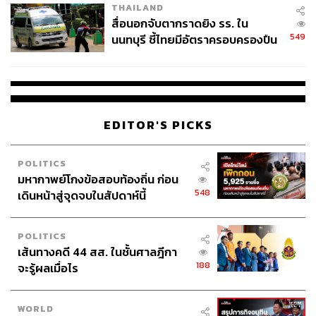
THAILAND
สื่อนอกจับตากราดยิง รร. ใน
549
นนทบุรี ชี้ไทยมีอัตราครอบครองปืน
สูงในระดับต้นของภูมิภาค
EDITOR'S PICKS
POLITICS
มหากาพย์โกงข้อสอบท้องถิ่น ก่อน
548
เดินหน้าสู่จุดจบในสัปดาห์นี้
POLITICS
เส้นทางคดี 44 สส. ในชั้นศาลฎีกา
188
จะรู้ผลเมื่อไร
WORLD