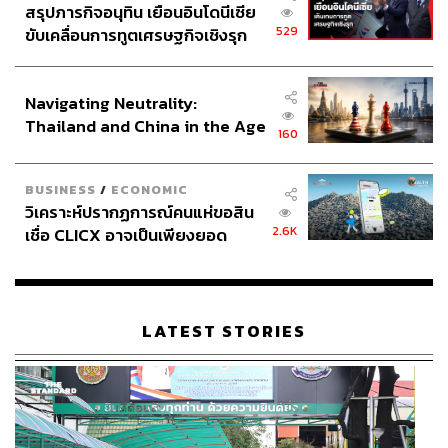
สรุปภารกิจอนุทิน เยือนอินโดนีเซีย
529
ขับเคลื่อนการทูตเศรษฐกิจเชิงรุก
ประกาศหุ้นส่วนยุทธศาสตร์ไทย –
อินโดนีเซีย
Navigating Neutrality:
Thailand and China in the Age
160
of a New Global Order
BUSINESS
/
ECONOMIC
วิเคราะห์ปรากฏการณ์คนแห่ขอสิน
2.6K
เชื่อ CLICX อาจเป็นเพียงยอด
ภูเขาน้ำแข็ง ของปัญหาหนี้ครัว
เรือนไทยที่ถูกซุกไว้
LATEST STORIES