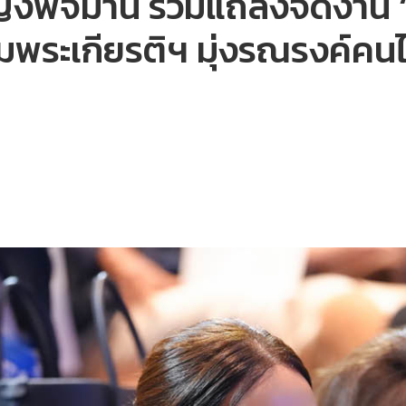
ิงพจมาน ร่วมแถลงจัดงาน ‘เดิน
เฉลิมพระเกียรติฯ มุ่งรณรงค