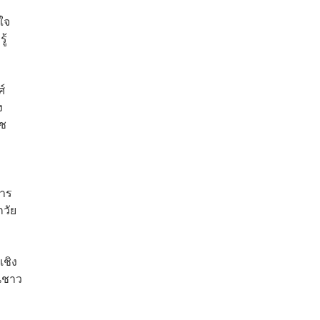
ใจ
ู้
์
ง
าช
การ
กวัย
เชิง
นชาว