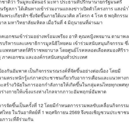
ะชาชาติว่า วันมูหะมัดนอร์ มะทา ประธานที่ปรึกษานายกรัฐมนตรี
รัฐสภา ได้เดินทางเข้าร่วมงานแถลงข่าวเปิดตัวโครงการ แสงนำ
2 เฉลิมพระเกียรติฯ ซึ่งจัดขึ้นภายใต้แนวคิด สโตรก 4 โรค 6 พฤติกรรม ร
ล มหาวิทยาลัยมหิดล เมื่อวันที่ 4 มิถุนายนที่ผ่านมา
คเอกชนเข้าร่วมอย่างพร้อมเพรียง อาทิ คุณหญิงพจมาน ดามาพงศ
บริหารและเลขาธิการมูลนิธิไทยคม เข้าร่วมสนับสนุนกิจกรรม ซึ่
ะแพทยศาสตร์ศิริราชพยาบาล โดยศูนย์โรคหลอดเลือดสมองศิริร
ัฐ ภาคเอกชน และองค์กรสนับสนุนทั่วประเทศ
้องกันอัมพาต เป็นกิจกรรมรณรงค์ที่จัดขึ้นอย่างต่อเนื่อง โดยมี
างความตระหนักรู้แก่ภาคประชาชนเกี่ยวกับอาการเตือนและแนวทาง
ละสร้างวินัยในการออกกำลังกายให้เกิดขึ้นในกลุ่มคนไทยทุกเพศทุ
ิมร่างกายให้แข็งแรงห่างไกลจากภาวะอัมพฤกษ์อัมพาต
เป็นการจัดขึ้นเป็นครั้งที่ 12 โดยมีกำหนดการรวมพลขับเคลื่อนกิจกรรม
เทศไทย ในวันอาทิตย์ที่ 1 พฤศจิกายน 2569 จึงขอเชิญชวนประชาช
ขภาวะที่ดีร่วมกัน