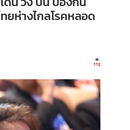
 วิ่ง ปั่น ป้องกัน
์คนไทยห่างไกลโรคหลอด
112