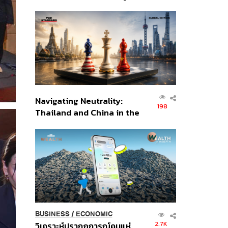
เศรษฐกิจเชิงรุก ประกาศหุ้น
ส่วนยุทธศาสตร์ไทย –
อินโดนีเซีย
Navigating Neutrality:
198
Thailand and China in the
Age of a New Global
Order
BUSINESS
/
ECONOMIC
2.7K
วิเคราะห์ปรากฏการณ์คนแห่