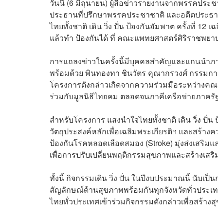
วันนี้ (6 มิถุนายน) ผู้สื่อข่าวรายงานจากพรรคปร
ประธานที่ปรึกษาพรรคประชาชาติ และอดีตประธาน
ไทยทั้งชาติ เดิน วิ่ง ปั่น ป้องกันอัมพาต ครั้งที่ 1
แล้วทำ ป้องกันได้ ที่ คณะแพทยศาสตร์ศิริราชพยาบา
การแถลงข่าวในครั้งนี้มีบุคคลสำคัญและแกนนำภา
พร้อมด้วย พินทองทา ชินวัตร คุณากรวงศ์ กรรมการ
โครงการดังกล่าวเกิดจากความร่วมมือระหว่างคณ
ร่วมกับมูลนิธิไทยคม ตลอดจนภาคีเครือข่ายภาคร
สำหรับโครงการ แสงนำใจไทยทั้งชาติ เดิน วิ่ง ปั่น ป
วัตถุประสงค์หลักเพื่อเฉลิมพระเกียรติฯ และสร้
ป้องกันโรคหลอดเลือดสมอง (Stroke) มุ่งส่งเสริมแ
เพื่อการปรับเปลี่ยนพฤติกรรมสุขภาพและสร้างเสร
ทั้งนี้ กิจกรรมเดิน วิ่ง ปั่น ในปีงบประมาณนี้ นับ
สัญลักษณ์ด้านสุขภาพพร้อมกันทุกจังหวัดทั่วประ
ไทยทั่วประเทศเข้าร่วมกิจกรรมดังกล่าวเพื่อสร้างสุ