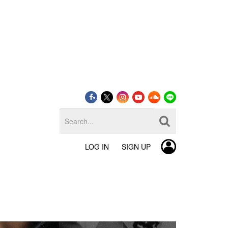
LOG IN
SIGN UP