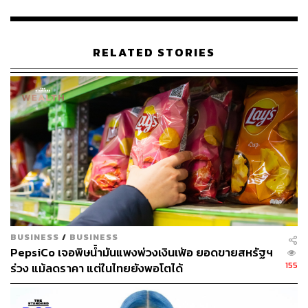
TAGS:
Yeezy
Walmart
Kanye West
RELATED STORIES
40
ABOUT THE AUTHOR
เริ่มต้น เขมะเพ็ชร
กองบรรณาธิการคัลเจอร์ สำนักข่าว THE
BUSINESS
/
BUSINESS
STANDARD
PepsiCo เจอพิษน้ำมันแพงพ่วงเงินเฟ้อ ยอดขายสหรัฐฯ
155
ร่วง แม้ลดราคา แต่ในไทยยังพอโตได้