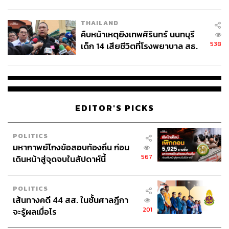
สอบปมขโมยปืนปู่ก่อเหตุ
THAILAND
คืบหน้าเหตุยิงเทพศิรินทร์ นนทบุรี
538
เด็ก 14 เสียชีวิตที่โรงพยาบาล สธ.
ยืนยันครูเสียชีวิต 5 ราย เจ็บ 22
ราย
EDITOR'S PICKS
POLITICS
มหากาพย์โกงข้อสอบท้องถิ่น ก่อน
567
เดินหน้าสู่จุดจบในสัปดาห์นี้
POLITICS
เส้นทางคดี 44 สส. ในชั้นศาลฎีกา
201
จะรู้ผลเมื่อไร