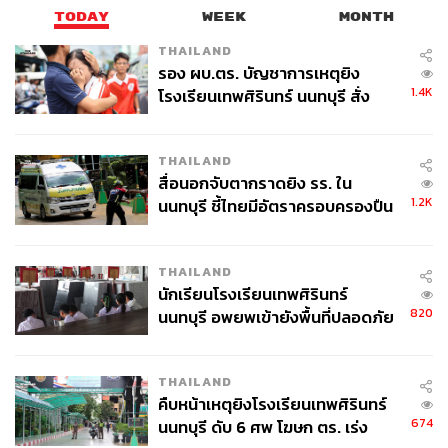
TODAY
WEEK
MONTH
THAILAND
รอง ผบ.ตร. บัญชาการเหตุยิง
1.4K
โรงเรียนเทพศิรินทร์ นนทบุรี สั่ง
ค้นหา 2 รอบยืนยันไร้คนติดค้าง พบ
ศพปู่-ย่าที่บ้านพักผู้ก่อเหตุ
THAILAND
สื่อนอกจับตากราดยิง รร. ใน
1.2K
นนทบุรี ชี้ไทยมีอัตราครอบครองปืน
สูงในระดับต้นของภูมิภาค
THAILAND
นักเรียนโรงเรียนเทพศิรินทร์
820
นนทบุรี อพยพเข้ายังพื้นที่ปลอดภัย
ชั่วคราว หลังเหตุใช้อาวุธปืนภายใน
โรงเรียนคลี่คลาย
THAILAND
คืบหน้าเหตุยิงโรงเรียนเทพศิรินทร์
674
นนทบุรี ดับ 6 ศพ โฆษก ตร. เร่ง