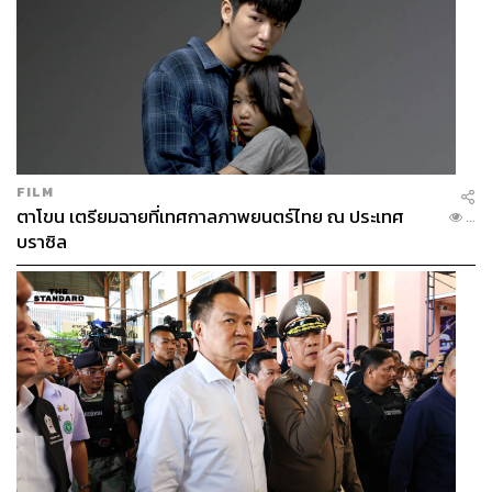
FILM
ตาโขน เตรียมฉายที่เทศกาลภาพยนตร์ไทย ณ ประเทศ
...
บราซิล