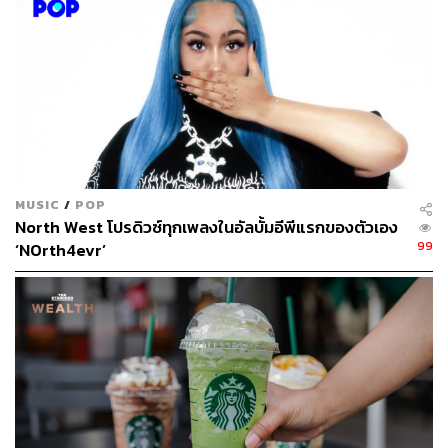
MUSIC
/
POP
North West โปรดิวซ์ทุกเพลงในอัลบั้มอีพีแรกของตัวเอง
99
‘N0rth4evr’