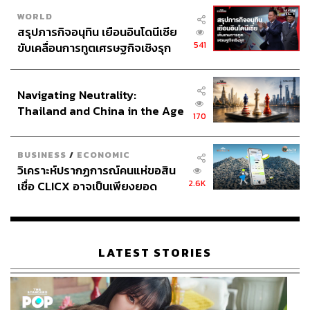
WORLD
สรุปภารกิจอนุทิน เยือนอินโดนีเซีย
541
ขับเคลื่อนการทูตเศรษฐกิจเชิงรุก
ประกาศหุ้นส่วนยุทธศาสตร์ไทย –
อินโดนีเซีย
Navigating Neutrality:
Thailand and China in the Age
170
of a New Global Order
BUSINESS
/
ECONOMIC
วิเคราะห์ปรากฏการณ์คนแห่ขอสิน
2.6K
เชื่อ CLICX อาจเป็นเพียงยอด
ภูเขาน้ำแข็ง ของปัญหาหนี้ครัว
เรือนไทยที่ถูกซุกไว้
LATEST STORIES