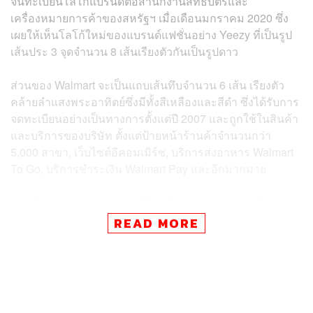
จนทะเบียนโลโก้แบรนด์ต่อสำนักงานสิทธิบัตรและ
เครื่องหมายการค้าของสหรัฐฯ เมื่อเดือนมกราคม 2020 ซึ่ง
เผยให้เห็นโลโก้ใหม่ของแบรนด์แฟชั่นอย่าง Yeezy ที่เป็นรูป
เส้นประ 3 จุดจำนวน 8 เส้นเรียงตัวกันเป็นรูปดาว
ส่วนของ Walmart จะเป็นแถบเส้นทึบจำนวน 6 เส้น เรียงตัว
คล้ายลำแสงพระอาทิตย์ซึ่งมีทั้งสีเหลืองและสีดำ ซึ่งได้รับการ
จดทะเบียนอย่างเป็นทางการตั้งแต่ปี 2007 และถูกใช้ในสินค้า
และบริการของบริษัท ตั้งแต่ป้ายหน้าร้านค้าจำนวนกว่า
5,000 สาขา, เว็บไซต์อีคอมเมิร์ซ, บริการส่งอาหาร Walmart
To Go, บริการชำระเงิน Walmart Pay และอีกมากมาย
ทาง Walmart กล่าวกับทาง CNN Business ว่า “เราเชื่อ
ว่าการออกแบบโลโก้ที่ปรากฏในแบบคำขอของทาง Yeezy
READ MORE
นั้นคล้ายคลึงกับการออกแบบโลโก้ลำแสงที่เป็นรู้จักกันดีของ
Walmart เกินไป”
ทั้งนี้ในแฟ้มคำร้องที่ทาง Walmart ยื่นต่อสำนักงานไปเมื่อวัน
ที่ 21 เมษายนที่ผ่านมาได้ชี้แจงอีกว่า Walmart ได้มีการติดต่อ