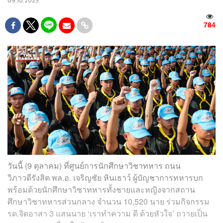
09.10.2023
784
วันนี้ (9 ตุลาคม) ที่ศูนย์การนักศึกษาวิชาทหาร ถนน
วิภาวดีรังสิต พล.อ. เจริญชัย หินเธาว์ ผู้บัญชาการทหารบก
พร้อมด้วยนักศึกษาวิชาทหารทั้งชายและหญิงจากสถาน
ศึกษาวิชาทหารส่วนกลาง จำนวน 10,520 นาย ร่วมกิจกรรม
รด.จิตอาสา 3 แสนนาย ‘เราทำความ ดี ด้วยหัวใจ’ ถวายเป็น