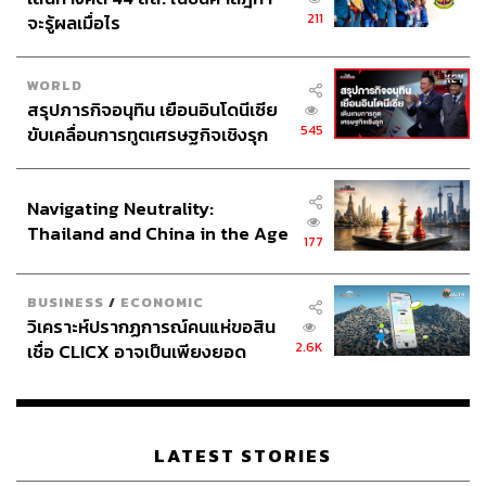
211
จะรู้ผลเมื่อไร
WORLD
สรุปภารกิจอนุทิน เยือนอินโดนีเซีย
545
ขับเคลื่อนการทูตเศรษฐกิจเชิงรุก
ประกาศหุ้นส่วนยุทธศาสตร์ไทย –
อินโดนีเซีย
Navigating Neutrality:
Thailand and China in the Age
177
of a New Global Order
BUSINESS
/
ECONOMIC
วิเคราะห์ปรากฏการณ์คนแห่ขอสิน
2.6K
เชื่อ CLICX อาจเป็นเพียงยอด
ภูเขาน้ำแข็ง ของปัญหาหนี้ครัว
เรือนไทยที่ถูกซุกไว้
LATEST STORIES