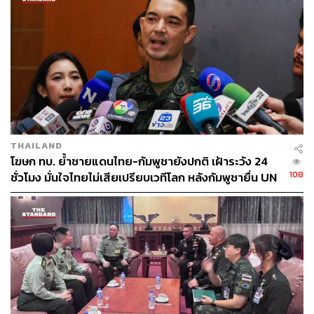
THAILAND
โฆษก ทบ. ย้ำชายแดนไทย-กัมพูชายังปกติ เฝ้าระวัง 24
108
ชั่วโมง มั่นใจไทยไม่เสียเปรียบเวทีโลก หลังกัมพูชายื่น UN
รับรอง MOU43