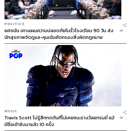
ABOUT THE AUTHOR
THE STANDARD TEAM
POLITICS
กองบรรณาธิการ THE STANDARD
ยศชนัน เคาะแผนความปลอดภัยในรั้วโรงเรียน 90 วัน ส่ง
...
นักสุขภาพจิตดูแล-คุมเข้มคัดกรองสิ่งผิดกฎหมาย
ABOUT THE PHOTOGRAPHER
ฐานิส สุดโต
บรรณาธิการภาพ ประจำสำนักข่าว THE
STANDARD
MUSIC
Travis Scott ไม่รู้สึกกดดันที่ไม่เคยชนะรางวัลแกรมมี่ แม้
...
มีชื่อเข้าชิงมาแล้ว 10 ครั้ง