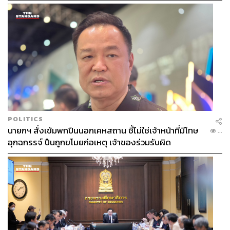
TAGS:
จิตอาสา
กองทัพบก
นักศึกษาวิชาทหาร
เจริญชัย หินเธาว์
POLITICS
นายกฯ สั่งเข้มพกปืนนอกเคหสถาน ชี้ไม่ใช่เจ้าหน้าที่มีโทษ
...
อุกฉกรรจ์ ปืนถูกขโมยก่อเหตุ เจ้าของร่วมรับผิด
784