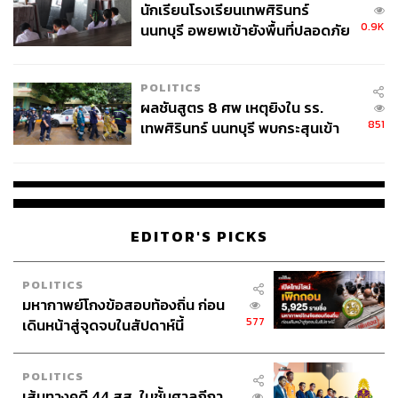
นักเรียนโรงเรียนเทพศิรินทร์
0.9K
นนทบุรี อพยพเข้ายังพื้นที่ปลอดภัย
ชั่วคราว หลังเหตุใช้อาวุธปืนภายใน
โรงเรียนคลี่คลาย
POLITICS
ผลชันสูตร 8 ศพ เหตุยิงใน รร.
851
เทพศิรินทร์ นนทบุรี พบกระสุนเข้า
จุดสำคัญ ‘ศีรษะ-หน้าอก’ ครูถูกยิง
4 นัด จากระยะไกล
EDITOR'S PICKS
POLITICS
มหากาพย์โกงข้อสอบท้องถิ่น ก่อน
577
เดินหน้าสู่จุดจบในสัปดาห์นี้
POLITICS
เส้นทางคดี 44 สส. ในชั้นศาลฎีกา