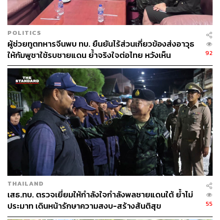
POLITICS
ผู้ช่วยทูตทหารจีนพบ ทบ. ยืนยันไร้ส่วนเกี่ยวข้องส่งอาวุธ
92
ให้กัมพูชาใช้รบชายแดน ย้ำจริงใจต่อไทย หวังเห็น
ทางออกสันติวิธี
THAILAND
เสธ.ทบ. ตรวจเยี่ยมให้กำลังใจกำลังพลชายแดนใต้ ย้ำไม่
55
ประมาท เดินหน้ารักษาความสงบ-สร้างสันติสุข