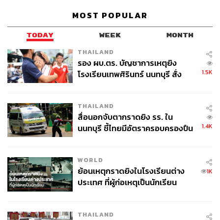
MOST POPULAR
TODAY
WEEK
MONTH
THAILAND
รอง ผบ.ตร. บัญชาการเหตุยิง
1.5K
โรงเรียนเทพศิรินทร์ นนทบุรี สั่ง
ค้นหา 2 รอบยืนยันไร้คนติดค้าง พบ
ศพปู่-ย่าที่บ้านพักผู้ก่อเหตุ
THAILAND
สื่อนอกจับตากราดยิง รร. ใน
1.4K
นนทบุรี ชี้ไทยมีอัตราครอบครองปืน
สูงในระดับต้นของภูมิภาค
WORLD
ย้อนเหตุกราดยิงในโรงเรียนต่าง
1K
ประเทศ ที่ผู้ก่อเหตุเป็นนักเรียน
THAILAND