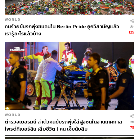
WORLD
คนร้ายขับรถพุ่งชนคนใน Berlin Pride ถูกวิสามัญแล้ว
125
เรารู้อะไรแล้วบ้าง
WORLD
ตำรวจเยอรมนี ล่าตัวคนขับรถพุ่งใส่ฝูงชนในงานเทศกาล
75
ไพรด์ที่เบอร์ลิน เสียชีวิต 1 คน เจ็บนับสิบ