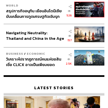
WORLD
สรุปภารกิจอนุทิน เยือนอินโดนีเซีย
526
ขับเคลื่อนการทูตเศรษฐกิจเชิงรุก
ประกาศหุ้นส่วนยุทธศาสตร์ไทย –
อินโดนีเซีย
Navigating Neutrality:
Thailand and China in the Age
157
of a New Global Order
BUSINESS
/
ECONOMIC
วิเคราะห์ปรากฏการณ์คนแห่ขอสิน
2.5K
เชื่อ CLICX อาจเป็นเพียงยอด
ภูเขาน้ำแข็ง ของปัญหาหนี้ครัว
เรือนไทยที่ถูกซุกไว้
LATEST STORIES