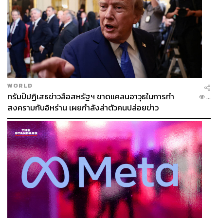
WORLD
ทรัมป์ปฏิเสธข่าวลือสหรัฐฯ ขาดแคลนอาวุธในการทำ
...
สงครามกับอิหร่าน เผยกำลังล่าตัวคนปล่อยข่าว