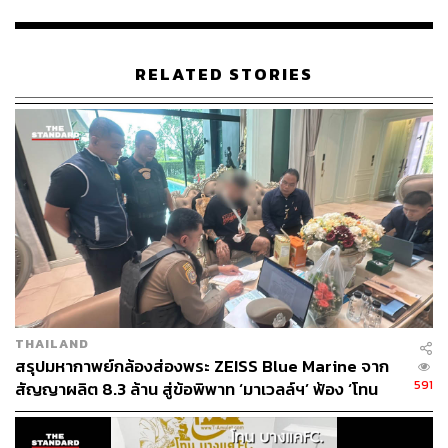
อ้างอิง:
https://www.theverge.com/2021/5/12/22430813/vw-a
rgo-autonomous-delivery-ride-pooling-germany
RELATED STORIES
https://www.engadget.com/volkswagen-id-buzz-robot
axi-2025-121050899.html
https://www.cnbc.com/2021/05/12/volkswagen-plans
-self-driving-electric-microbus-with-argo-ai-by-2025.h
tml?utm_content=Main&utm_medium=Social&utm_s
ource=Twitter#Echobox=1620832764
สามารถติดตาม THE STANDARD WEALTH
ผ่านแอปพลิเคชันต่างๆ ที่คุณสะดวกหรือใช้งานอยู่แล้วได้เลย
THAILAND
สรุปมหากาพย์กล้องส่องพระ ZEISS Blue Marine จาก
591
สัญญาผลิต 8.3 ล้าน สู่ข้อพิพาท ‘มาเวลล์ฯ’ ฟ้อง ‘โทน
บางแค’ ผิดนัดจ่ายหนี้-แอบระบุแบรนด์
TAGS:
Volkswagen
รถยนต์ไร้คนขับ
รถตู้ไฟฟ้าไร้คนขับ