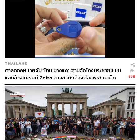
เทคโนโลยี
Germany
89
THAILAND
ศาลออกหมายจับ ‘โทน บางแค’ ฐานฉ้อโกงประชาชน ปม
239
แอบอ้างแบรนด์ Zeiss ลวงขายกล้องส่องพระลิมิเต็ด
ABOUT THE AUTHOR
ปณชัย อารีเพิ่มพร
นักการตลาดผู้ฝักใฝ่ในแวดวงนวัตกรรมและ
เทคโนโลยี แต่บางทีก็เผลอมีใจให้วัฒนธรรม
POP อยู่ร่ำไป ใช้เวลาว่างไปกับการเสพศิลป์
และเฝ้ามองปรากฏการณ์ทางสังคม