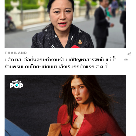
THAILAND
ปลัด ทส. จ่อตั้งคณะทำงานร่วมแก้ปัญหาสารพิษในแม่น้ำ
...
ข้ามพรมแดนไทย-เมียนมา เล็งเริ่มถกนัดแรก ส.ค.นี้