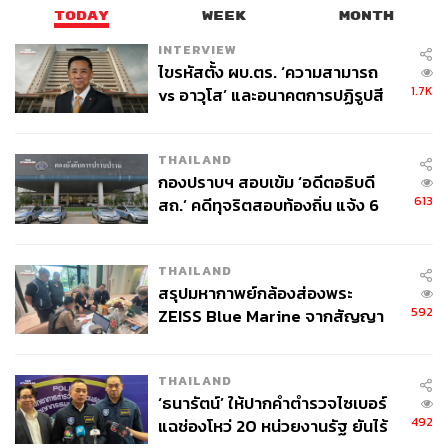
TODAY
WEEK
MONTH
INTERVIEW
ไขรหัสตั้ง ผบ.ตร. ‘ความสามารถ
1.7K
vs อาวุโส’ และอนาคตการปฏิรูปสี
กากี กับ พล.ต.อ. เอก อังสนานนท์
THAILAND
กองปราบฯ สอบเข้ม ‘อดีตอธิบดี
613
สถ.’ คดีทุจริตสอบท้องถิ่น แจ้ง 6
ข้อหาหนัก จ่อชง ป.ป.ช. 12 ส.ค. นี้
THAILAND
สรุปมหากาพย์กล้องส่องพระ
592
ZEISS Blue Marine จากสัญญา
ผลิต 8.3 ล้าน สู่ข้อพิพาท ‘มา
เวลล์ฯ’ ฟ้อง ‘โทน บางแค’ ผิดนัด
THAILAND
จ่ายหนี้-แอบระบุแบรนด์
‘ธนารัตน์’ ให้ปากคำตำรวจไซเบอร์
492
แฉช่องโหว่ 20 หน่วยงานรัฐ ยันไร้