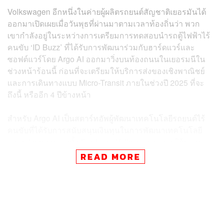
Volkswagen อีกหนึ่งในค่ายผู้ผลิตรถยนต์สัญชาติเยอรมันได้
ออกมาเปิดเผยเมื่อวันพุธที่ผ่านมาตามเวลาท้องถิ่นว่า พวก
เขากำลังอยู่ในระหว่างการเตรียมการทดสอบนำรถตู้ไฟฟ้าไร้
คนขับ ‘ID Buzz’ ที่ได้รับการพัฒนาร่วมกับฮาร์ดแวร์และ
ซอฟต์แวร์โดย Argo AI ออกมาวิ่งบนท้องถนนในเยอรมนีใน
ช่วงหน้าร้อนนี้ ก่อนที่จะเตรียมให้บริการส่งของเชิงพาณิชย์
และการเดินทางแบบ Micro-Transit ภายในช่วงปี 2025 ที่จะ
ถึงนี้ หรืออีก 4 ปีข้างหน้า
สำหรับ Argo AI เป็นสตาร์ทอัพผู้พัฒนาเทคโนโลยีรถยนต์ไร้
คนขับที่ได้รับการสนับสนุนเงินทุนในการพัฒนาเทคโนโลยี
และนวัตกรรมจากทั้ง Ford และ Volkswagen ภายใต้ความ
ร่วมมือของทั้งสองค่ายรถยนต์ชื่อดังที่เริ่มต้นมาตั้งแต่ปี 2019
READ MORE
ส่วนรถตู้ Volkswagen โมเดล ID.Buzz คาดว่าเมื่อวิ่งให้
บริการจริง จะสามารถให้บริการการขับขี่แบบไร้คนขับได้ใน
ระดับที่ 4 ซึ่งเป็นระดับที่คนขับไม่จำเป็นต้องควบคุมตัวรถ แต่
อยู่ในเงื่อนไขที่ว่า รถคันนั้นๆ จะต้องวิ่งให้บริการแบบไร้คน