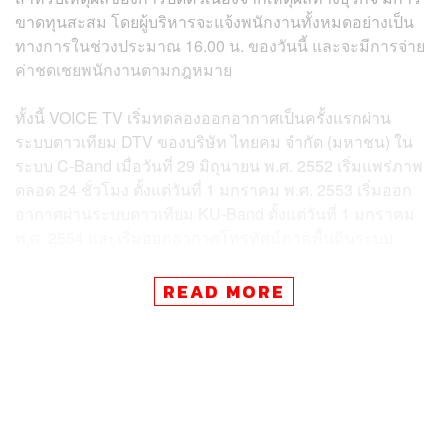
ขาดทุนสะสม โดยผู้บริหารจะแจ้งพนักงานทั้งหมดอย่างเป็น
ทางการในช่วงประมาณ 16.00 น. ของวันนี้ และจะมีการจ่าย
ค่าชดเชยพนักงานตามกฎหมาย
ทั้งนี้ VOICE TV เริ่มทดลองออกอากาศเป็นครั้งแรกผ่าน
ระบบดาวเทียม DTV ของบริษัท ไทยคม จำกัด (มหาชน) ใน
ระบบ C-Band เมื่อวันที่ 29 มิถุนายน พ.ศ. 2552 เริ่มแพร่ภาพ
ตลอด 24 ชั่วโมง ตั้งแต่วันที่ 1 มกราคม พ.ศ. 2553 เริ่มออก
อากาศผ่านระบบดาวเทียม KU-Band ตั้งแต่วันที่ 1 มกราคม
พ.ศ. 2554 และเริ่มออกอากาศโทรทัศน์ภาคพื้นดินระบบ
ดิจิทัล ตั้งแต่วันที่ 1 เมษายน พ.ศ. 2557 โดยประมูลด้วยมูลค่า
1,338 ล้านบาท ตลอดระยะเวลาที่ออกอากาศในระบบทีวี
READ MORE
ดิจิทัลทำรายได้รวม 384 ล้านบาท เรตติ้งดีที่สุด 0.031 ในปี
พ.ศ. 2561
โดยนับตั้งแต่เหตุการณ์รัฐประหารปี 2557 ในช่วงรัฐบาล
คณะรักษาความสงบแห่งชาติ (คสช.) VOICE TV เป็นสถานีที่
ถูกเรียกตักเตือนและลงโทษบ่อยครั้ง และคณะกรรมการ