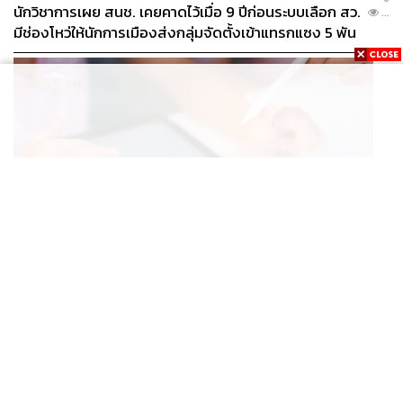
นักวิชาการเผย สนช. เคยคาดไว้เมื่อ 9 ปีก่อนระบบเลือก สว.
...
มีช่องโหว่ให้นักการเมืองส่งกลุ่มจัดตั้งเข้าแทรกแซง 5 พัน
ล้านยึดประเทศได้
BUSINESS
/
TECH
กวดวิชาดับ แต่แท็บเล็ต AI โต ผู้ปกครองจีนแห่ซื้อ หวังช่วย
...
ติวลูกช่วงปิดเทอม ดันยอดขายพุ่งทะลุ 7 ล้านเครื่อง