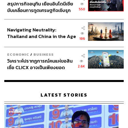
สรุปภารกิจอนุทิน เยือนอินโดนีเซีย
550
ขับเคลื่อนการทูตเศรษฐกิจเชิงรุก
ประกาศหุ้นส่วนยุทธศาสตร์ไทย –
อินโดนีเซีย
Navigating Neutrality:
Thailand and China in the Age
186
of a New Global Order
ECONOMIC
/
BUSINESS
วิเคราะห์ปรากฏการณ์คนแห่ขอสิน
2.6K
เชื่อ CLICX อาจเป็นเพียงยอด
ภูเขาน้ำแข็ง ของปัญหาหนี้ครัว
เรือนไทยที่ถูกซุกไว้
LATEST STORIES