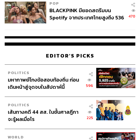
POP
BLACKPINK มียอดสตรีมบน
470
Spotify จากประเทศไทยสูงถึง 536
ล้านครั้ง ตลอด 10 ปีที่ผ่านมา
EDITOR'S PICKS
POLITICS
มหากาพย์โกงข้อสอบท้องถิ่น ก่อน
596
เดินหน้าสู่จุดจบในสัปดาห์นี้
POLITICS
เส้นทางคดี 44 สส. ในชั้นศาลฎีกา
225
จะรู้ผลเมื่อไร
WORLD