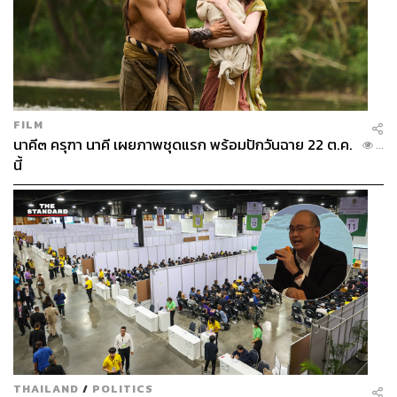
FILM
นาคี๓ ครุฑา นาคี เผยภาพชุดแรก พร้อมปักวันฉาย 22 ต.ค.
...
นี้
THAILAND
/
POLITICS