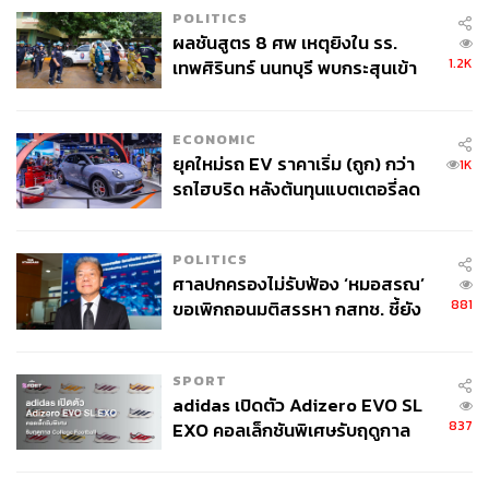
POLITICS
ผลชันสูตร 8 ศพ เหตุยิงใน รร.
1.2K
เทพศิรินทร์ นนทบุรี พบกระสุนเข้า
จุดสำคัญ ‘ศีรษะ-หน้าอก’ ครูถูกยิง
4 นัด จากระยะไกล
ECONOMIC
ยุคใหม่รถ EV ราคาเริ่ม (ถูก) กว่า
1K
รถไฮบริด หลังต้นทุนแบตเตอรี่ลด
ลง - จีนแห่บุกตลาดเกิดใหม่
POLITICS
ศาลปกครองไม่รับฟ้อง ‘หมอสรณ’
881
ขอเพิกถอนมติสรรหา กสทช. ชี้ยัง
ไม่ใช่ผู้เดือดร้อนเสียหาย
SPORT
adidas เปิดตัว Adizero EVO SL
837
EXO คอลเล็กชันพิเศษรับฤดูกาล
College Football