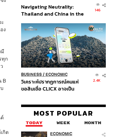
Navigating Neutrality:
146
Thailand and China in the
Age of a New Global
จะ
Order
เอง
งมี
รทุก
าว
BUSINESS
/
ECONOMIC
น B
2.4K
วิเคราะห์ปรากฏการณ์คนแห่
สบ
ขอสินเชื่อ CLICX อาจเป็น
เพียงยอดภูเขาน้ำแข็ง ของ
ปัญหาหนี้ครัวเรือนไทยที่ถูกซุก
ไว้
MOST POPULAR
ด์
TODAY
WEEK
MONTH
เกิด
ECONOMIC