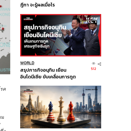
ฎีกา จะรู้ผลเมื่อไร
WORLD
512
สรุปภารกิจอนุทิน เยือน
อินโดนีเซีย ขับเคลื่อนการทูต
เศรษฐกิจเชิงรุก ประกาศหุ้น
โรค
ส่วนยุทธศาสตร์ไทย –
อินโดนีเซีย
วาม
y
ึ่ง