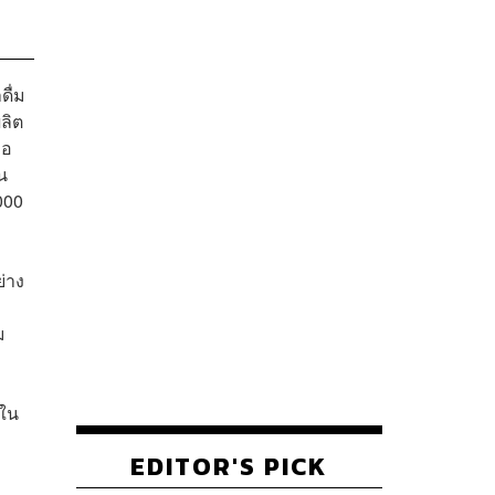
ดื่ม
ผลิต
่อ
น
000
ย่าง
ม
บใน
EDITOR'S PICK