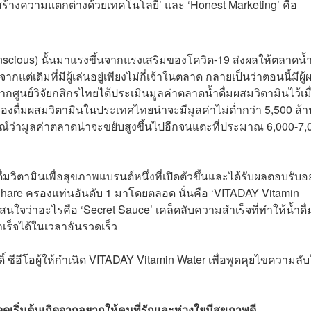
ร้างความแตกต่างด้วยเทคโนโลยี’ และ ‘Honest Marketing’ คือ
nscious) นั้นมาแรงขึ้นจากแรงเสริมของโควิด-19 ส่งผลให้ตลาดน้ำ
แต่เดิมที่มีผู้เล่นอยู่เพียงไม่กี่เจ้าในตลาด กลายเป็นว่าตอนนี้มีผู้
จากศูนย์วิจัยกสิกรไทยได้ประเมินมูลค่าตลาดน้ำดื่มผสมวิตามินไว้เมื
ื่องดื่มผสมวิตามินในประเทศไทยน่าจะมีมูลค่าไม่ต่ำกว่า 5,500 ล้า
์ว่ามูลค่าตลาดน่าจะขยับสูงขึ้นไปอีกจนแตะที่ประมาณ 6,000-7,
่มวิตามินเพื่อสุขภาพแบรนด์หนึ่งที่เปิดตัวขึ้นและได้รับผลตอบรับอ
t Share ครองแท่นอันดับ 1 มาโดยตลอด นั่นคือ ‘VITADAY Vitamin
สนใจว่าอะไรคือ ‘Secret Sauce’ เคล็ดลับความสำเร็จที่ทำให้น้ำดื่
ำเร็จได้ในเวลาอันรวดเร็ว
 ซีอีโอผู้ให้กำเนิด VITADAY Vitamin Water เพื่อพูดคุยไขความลั
ุดเริ่มต้นเกิดจากอยากให้คนที่รักและห่วงใยมีสุขภาพดี