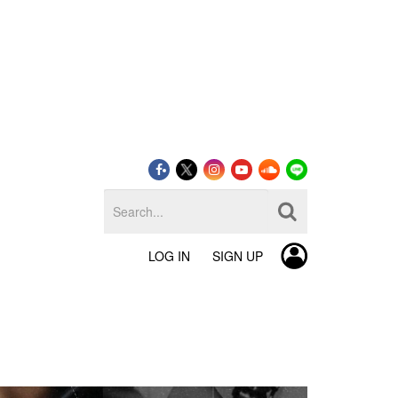
LOG IN
SIGN UP