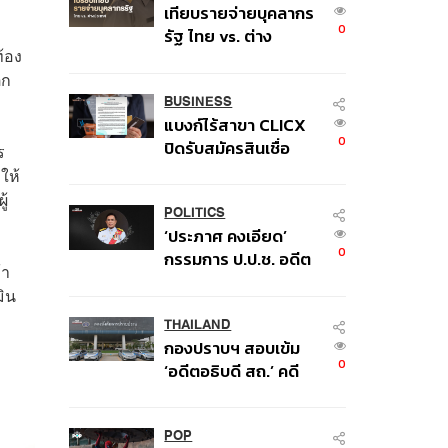
เทียบรายจ่ายบุคลากร
0
รัฐ ไทย vs. ต่าง
ท้อง
ประเทศ: พบภาษีทุก
ตก
100 บาทของคนไทยใช้
ไปกับข้าราชการเฉียด
BUSINESS
แบงก์ไร้สาขา CLICX
40 บาท
0
ปิดรับสมัครสินเชื่อ
ร
ชั่วคราว พร้อมส่ง
ให้
สัญญาณเตือนกลุ่มกู้
ู้
เงินผิดวัตถุประสงค์-ให้
POLITICS
‘ประภาศ คงเอียด’
ข้อมูลเท็จ เตรียม
0
กรรมการ ป.ป.ช. อดีต
ดำเนินคดีเด็ดขาด
้า
อธิบดีกรมธนารักษ์
มิน
ถึงแก่อนิจกรรม
THAILAND
กองปราบฯ สอบเข้ม
0
‘อดีตอธิบดี สถ.’ คดี
ทุจริตสอบท้องถิ่น แจ้ง
6 ข้อหาหนัก จ่อชง
ป.ป.ช. 12 ส.ค. นี้
POP