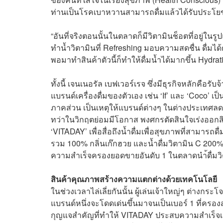
ท่านเป็นโรคเบาหวานสามารถดื่มแล้วได้รับประโย
“อันที่จริง
ตอนนั้นในตลาดก็มีวิตามินช็อตที่อยู่ใน
ทำน้ำวิตามินที่
Refreshing มอบความสดชื่น ดื่มได้
พอมาทำสินค้าตัวนี้ก็ทำให้ดื่มน้ำได้มากขึ้น
Hydrati
ทั้งนี้ เจนเนอรัล เบฟเวอร์เรจ ซึ่งมีธุรกิจหลักคือรั
แบรนด์เครื่องดื่มของตัวเอง เช่น ‘If’ และ ‘Coco’ เ
ภาคส่วน เป็นเหตุให้แบรนด์ต่างๆ ในต่างประเทศลด
ทว่าในวิกฤตย่อมมีโอกาส พงศกรตัดสินใจเร่งออกสินค
‘VITADAY’ เพื่อสื่อถึงน้ำดื่มเพื่อสุขภาพที่สามารถดื
รวม 100% กลิ่นเก๊กฮวย และน้ำดื่มวิตามิน C 200%
ความสำเร็จครองยอดขายอันดับ 1 ในตลาดนำ้ดื่มวิ
สินค้าคุณภาพสร้างความแตกต่างด้วยเทคโนโลยี
ในช่วงเวลาไล่เลี่ยกันนั้น ผู้เล่นเจ้าใหญ่ๆ ต่างกร
แบรนด์หนึ่งจะโดดเด่นขึ้นมาจนเป็นเบอร์ 1 ที่ครอง
กุญแจสำคัญที่ทำให้ VITADAY ประสบความสำเร็จเหนือ