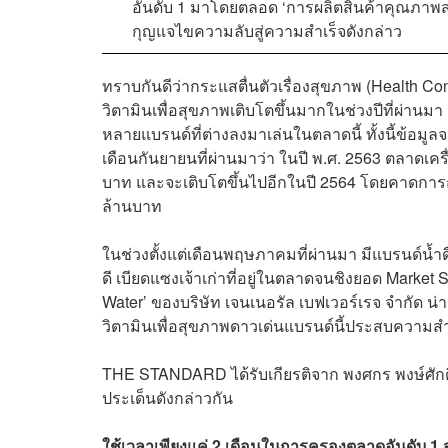
อันดับ 1 มาโดยตลอด ‘การผลิต
สินค้าคุณภาพส
กุญแจไขความลับสู่ความสำเร็จดังกล่าว
ทราบกันดีว่ากระแสตื่นตัวเรื่องสุขภาพ (Health Co
วิตามินเพื่อสุขภาพเติบโตขึ้นมากในช่วงปีที่ผ่านมา จาก
หลายแบรนด์ที่ต่างลงมาเล่นในตลาดนี้ ทั้งนี้ข้อมูล
เดือนกันยายนที่ผ่านมาว่า ในปี พ.ศ. 2563 ตลาดเคร
บาท และจะเติบโตขึ้นไปอีกในปี 2564 โดยคาดการณ
ล้านบาท
ในช่วงตั้งแต่เดือนพฤษภาคมที่ผ่านมา มีแบรนด์น้ำดื
ดี เบียดแซงเจ้าเก่าที่อยู่ในตลาดจนชิงยอด Marke
Water’ ของบริษัท เจนเนอรัล เบฟเวอร์เรจ จำกัด น่า
วิตามินเพื่อสุขภาพดาวเด่นแบรนด์นี้ประสบความส
THE STANDARD ได้รับเกียรติจาก พงศกร พงษ์ศักดิ์
ประเด็นดังกล่าวกัน
ใช้เวลาเพียงแค่ 2 เดือนในการครองตลาดอันดับ 1 จ