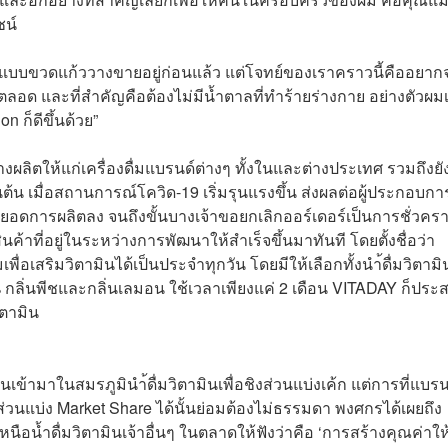
ชน์
รูปแบบขวดแก้ววางขายอยู่ก่อนแล้ว แต่โจทย์ของเราคราวนี้คืออยาก
ตลอด และที่สำคัญคือต้องไม่มีน้ำตาลที่ทำร้ายร่างกาย อย่างตัวผม
on ก็ดีขึ้นด้วย
”
บจ้างผลิตให้แก่เครื่องดื่มแบรนด์ต่างๆ ทั้งในและต่างประเทศ รวมถึงยั
ป็นต้น เมื่อสถานการณ์โควิด-19 เริ่มรุนแรงขึ้น ส่งผลต่อผู้ประกอบกา
ยอดการผลิตลง จนถึงขั้นบางเจ้าขอยกเลิกออร์เดอร์เป็นการชั่วคร
้าที่อยู่ในระหว่างการพัฒนาให้สำเร็จขึ้นมาทันที โดยตั้งชื่อว่า
่มเพื่อเสริมวิตามินได้เป็นประจำทุกวัน โดยมีให้เลือกทั้งนำ้ดื่มวิตามิ
 กลิ่นพีชและกลิ่นเลมอน ใช้เวลาเพียงแค่ 2 เดือน VITADAY ก็ประ
ตามิน
ะโจนเข้ามาในสมรภูมิ
นำ้ดื่มวิตามินเพื่อชิงส่วนแบ่งเค้ก แต่การที่แบรน
ส่วนแบ่ง Market Share ได้นั้นย่อมต้องไม่ธรรมดา พงศกรได้เผยถึง
น้ำดื่มวิตามินเจ้าอื่นๆ ในตลาดให้ฟังว่าคือ ‘การสร้างคุณค่าให้